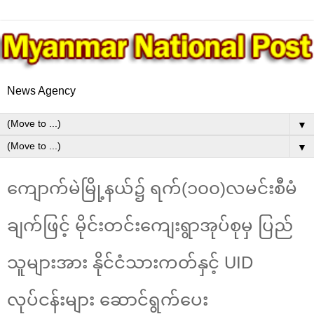
News Agency
▼
▼
ကျောက်မဲမြို့နယ်၌ ရက်(၁၀၀)လမင်းစီမံ
ချက်ဖြင့် မိုင်းတင်းကျေးရွာအုပ်စုမှ ပြည်
သူများအား နိုင်ငံသားကတ်နှင့် UID
လုပ်ငန်းများ ဆောင်ရွက်ပေး