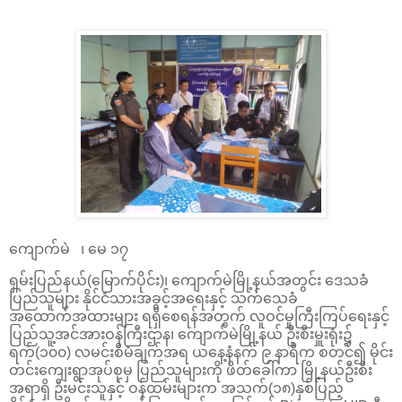
ကျောက်မဲ ၊ မေ ၁၇
ရှမ်းပြည်နယ်(မြောက်ပိုင်း)၊ ကျောက်မဲမြို့နယ်အတွင်း ဒေသခံ
ပြည်သူများ နိုင်ငံသားအခွင့်အရေးနှင့် သက်သေခံ
အထောက်အထားများ ရရှိစေရန်အတွက် လူဝင်မှုကြီးကြပ်ရေးနှင့်
ပြည်သူ့အင်အားဝန်ကြီးဌာန၊ ကျောက်မဲမြို့နယ် ဦးစီးမှူးရုံး၌
ရက်(၁၀၀) လမင်းစီမံချက်အရ ယနေ့နံနက် ၉ နာရီက စတင်၍ မိုင်း
တင်းကျေးရွာအုပ်စုမှ ပြည်သူများကို ဖိတ်ခေါ်ကာ မြို့နယ်ဦးစီး
အရာရှိ ဦးမင်းသူနှင့် ဝန်ထမ်းများက အသက်(၁၈)နှစ်ပြည့်