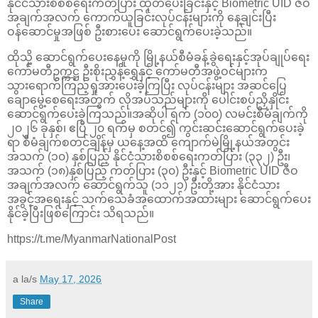
နိုင်ငံသားစိစစ်ရေးကတ်ပြား ထုတ်ပေးခြင်းနှင့် Biometric UID ဇီဝ
အချက်အလက် ကောက်ယူခြင်းလုပ်ငန်းများကို နေ့ချင်းပြီး
ဝန်ဆောင်မှုအဖြစ် ဦးစားပေး ဆောင်ရွက်ပေးခဲ့သည်။
ထိုသို့ ဆောင်ရွက်ပေးနေမှုကို မြို့နယ်စီမံခန့်ခွဲရေးနှင့်အုပ်ချုပ်ရေး
ကော်မတီဥက္ကဋ္ဌ ဦးစိုးညွှန့်ရွှေနှင့် ကော်မတီအဖွဲ့ဝင်များက
သွားရောက်ကြည့်ရှုအားပေးခဲ့ကြပြီး လုပ်ငန်းများ အဆင်ပြေ
ချောမွေ့စေရေးအတွက် လိုအပ်သည်များကို ပေါင်းစပ်ညှိနှိုင်း
ဆောင်ရွက်ပေးခဲ့ကြသည်။အဆိုပါ ရက် (၁၀၀) လမင်းစီမံချက်ကို
၂၀၂၆ ခုနှစ်၊ ဧပြီ ၂၀ ရက်မှ စတင်၍ ကွင်းဆင်းဆောင်ရွက်ပေးခဲ့
ရာ စီမံချက်စတင်ချိန်မှ ယနေ့အထိ ကျောက်မဲမြို့နယ်အတွင်း
အသက် (၁၀) နှစ်ပြည့် နိုင်ငံသားစိစစ်ရေးကတ်ပြား (၃၃၂) ဦး၊
အသက် (၁၈)နှစ်ပြည့် ကတ်ပြား (၃၀) ဦးနှင့် Biometric UID ဇီဝ
အချက်အလက် ဆောင်ရွက်သူ (၁၁၂၁) ဦးတို့အား နိုင်ငံသား
အခွင့်အရေးနှင့် သက်သေခံအထောက်အထားများ ဆောင်ရွက်ပေး
နိုင်ခဲ့ပြီးဖြစ်ကြောင်း သိရသည်။
https://t.me/MyanmarNationalPost
a la/s
May 17, 2026
Share