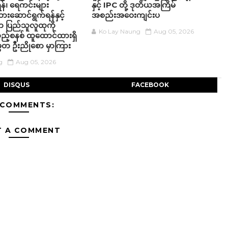
်၊ ရေကင်းများ
နှင့် IPC တို့ ဒုတိယအကြိမ်
ဆောင်ရွက်ရန်နှင့်
အစည်းအဝေးကျင်းပ
ပါက ပြည်သူလူထုကို
Ko Lay Naung
Aug 05, 2026
ည့်စနစ် ထူထောင်ထားရှိ
မတ ဦးညိုစော မှာကြား
g
Aug 05, 2026
DISQUS
FACEBOOK
 COMMENTS:
T A COMMENT