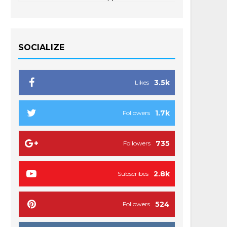
SOCIALIZE
3.5k
Likes
1.7k
Followers
735
Followers
2.8k
Subscribes
524
Followers