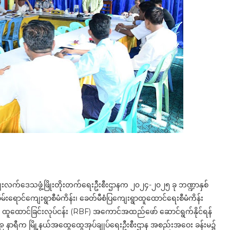
် ကျေးလက်ဒေသဖွံ့ဖြိုးတိုးတက်ရေးဦးစီးဌာနက ၂၀၂၄-၂၀၂၅ ခု ဘဏ္ဍာနှစ်
ြစိမ်းရောင်ကျေးရွာစီမံကိန်း၊ ခေတ်မီစံပြကျေးရွာထူထောင်ရေးစီမံကိန်း
ံငွေ ထူထောင်ခြင်းလုပ်ငန်း (RBF) အကောင်အထည်ဖော် ဆောင်ရွက်နိုင်ရန်
 ၉ နာရီက ​မြို့နယ်အထွေထွေအုပ်ချုပ်ရေးဦးစီးဌာန အစည်းအဝေး ခန်းမ၌