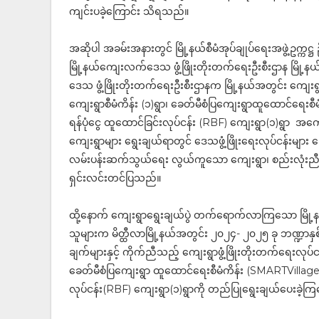
ကျင်းပခဲ့ကြောင်း သိရသည်။
အဆိုပါ အခမ်းအနားတွင် ​မြို့နယ်စီမံအုပ်ချုပ်ရေးအဖွဲ့
မြို့နယ်ကျေးလက်ဒေသ ဖွံ့ဖြိုးတိုးတက်ရေးဦးစီးဌာန မြို့နယ်
ဒေသ ဖွံ့ဖြိုးတိုးတက်ရေးဦးစီးဌာနက မြို့နယ်အတွင်း ကျေးရွာဖွ
ကျေးရွာစီမံကိန်း (၁)ရွာ၊ ခေတ်မီစံပြကျေးရွာထူထောင်ရေးစီမ
ရန်ပုံငွေ ထူထောင်ခြင်းလုပ်ငန်း (RBF) ကျေးရွာ(၁)ရွာ အကော
ကျေးရွာများ ရွေးချယ်ရာတွင် ဒေသဖွံ့ဖြိုးရေးလုပ်ငန်းများ
လမ်းပန်းဆက်သွယ်ရေး လွယ်ကူသော ကျေးရွာ၊ စည်းလုံးညီည
ရှင်းလင်းတင်ပြသည်။
ထို့နောက် ကျေးရွာရွေးချယ်ပွဲ တက်ရောက်လာကြသော မြို့နယ်စီ
သူများက မိတ္ထီလာမြို့နယ်အတွင်း ၂၀၂၄- ၂၀၂၅ ခု ဘဏ္ဍာန
ချက်များနှင့် ကိုက်ညီသည့် ကျေးရွာဖွံ့ဖြိုးတိုးတက်ရေးလုပ်ငန
ခေတ်မီစံပြကျေးရွာ ထူထောင်ရေးစီမံကိန်း (SMARTVillage) (၁
လုပ်ငန်း(RBF) ကျေးရွာ(၁)ရွာကို တည်ပြုရွေးချယ်‌ပေးခဲ့