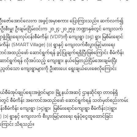
ဥက္ကဋ္ဌ ဦးဇော်အောင်လေးက အဖွင့်အမှာစကား ပြောကြားသည်။ ဆက်လက်၍
ဦးစီးမှူး ဦးချမ်း​ငြိမ်းဝင်းက ၂၀၂၄-၂၀၂၅ခု ဘဏ္ဍာနှစ်တွင် ကျေးလက်
ံ့ဖြိုးရေးလုပ်ငန်းစီမံကိန်း (VDP)ကို ကျေးရွာ (၁၄) ရွာ၊ မြစိမ်းရောင်
ံကိန်း (SMART Village) (၁) ရွာနှင့် ကျေးလက်စီးပွားမြင့်မားရေး
င်အထည်ဖော် ဆောင်ရွက်ရန် ခွင့်ပြုချက်ရရှိပြီးဖြစ်ကြောင်း စီမံကိန်း
 ဆောင်ရွက်ရန် လိုအပ်သည့် ကျေးရွာ၊ နယ်မြေတည်ငြိမ်အေးချမ်းပြီး
ွတ်သော ကျေးရွာများကို ဦးစားပေး ရွေးချယ်ပေးစေလိုကြောင်း
မံအုပ်ချုပ်ရေးအဖွဲ့ဝင်များ၊ မြို့နယ်အဆင့် ဌာနဆိုင်ရာ တာဝန်ရှိ
ှစ်တွင် စီမံကိန်း အကောင်အထည်ဖော် ဆောင်ရွက်ရန် သတ်မှတ်စည်းကမ်း
်းစီမံကိန်း ကျေးရွာ (၁၄)ရွာ၊ မြစိမ်းရောင်ကျေးရွာ စီမံကိန်း(၁)ရွာ၊
) ရွာနှင့် ကျေးလက် စီးပွားမြင့်မားရေး ရန်ပုံငွေထူထောင်ခြင်း
ကြကြောင်း သိရသည်။