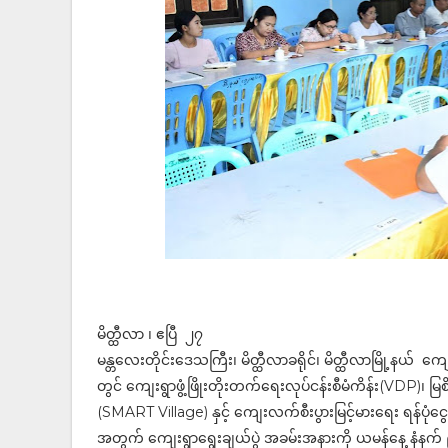
မိတ္ထီလာ ၊ ဧပြီ ၂၇
မန္တလေးတိုင်းဒေသကြီး၊ မိတ္ထီလာခရိုင်၊ မိတ္ထီလာမြို့နယ
တွင် ကျေးရွာဖွံ့ဖြိုးတိုးတက်ရေးလုပ်ငန်းစီမံကိန်း(VDP)၊ မ
(SMART Village) နှင့် ကျေးလက်စီးပွားမြင့်မားရေး ရန်ပု
အတွက် ကျေးရွာရွေးချယ်ပွဲ အခမ်းအနားကို ယမန်နေ့ နံနက်