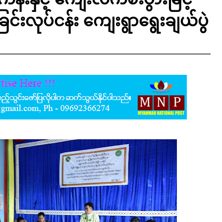
င်းလုပ်ငန်း ကျေးရွာရွေးချယ်ပွဲ