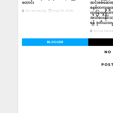
တောင်း
ဆင်းစစ်ဆေးရန
စနစ်တကျချထား
Ko Lay Naung
Aug 06, 2026
ထူးခြားမှုရှိ
အသိပေးနိုင်သ
ရန် ဒုတိယသမ္
Ko Lay Naun
BLOGGER
NO
POS