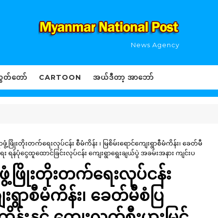
News Agency
ွှတ်တော်
CARTOON
အယ်ဒီတာ့ အာဘော်
ဖွံ့ဖြိုးတိုးတက်ရေးလုပ်ငန်း စီမံကိန်း ၊ မြစိမ်းရောင်ကျေးရွာစီမံကိန်း၊ ခေတ်မီ
ရေး ရန်ပုံငွေထူထောင်ခြင်းလုပ်ငန်း ကျေးရွာရွေးချယ်ပွဲ အခမ်းအနား ကျင်းပ
ဖွံ့ဖြိုးတိုးတက်ရေးလုပ်ငန်း
ေးရွာစီမံကိန်း၊ ခေတ်မီစံပြ
န်းနှင့် ကျေးလက်စီးပွားမြင့်