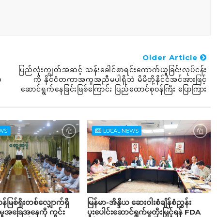
Older Article
ပြည်လုံးကျွတ်အဆင့် သန်းခေါင်စာရင်းကောက်ယူခြင်းလုပ်ငန်း
်
ကို နိုင်ငံတကာအကူအညီမပါရှိဘဲ မိမိတို့နိုင်ငံအင်အားဖြင့်
ဆောင်ရွက်နေခြင်းဖြစ်ကြောင်း ပြည်ထောင်စုဝန်ကြီး ပြောကြား
EWS
LOCAL NEWS
န်မြစ်ရိုးတစ်လျှောက်ရှိ
မြန်မာ-အိန္ဒိယ ဆေးဝါးစံချိန်စံညွှန်း
င်မှုအခြေအနေကို ကွင်း
ပူးပေါင်းဆောင်ရွက်မှုတိုးမြှင့်ရန် FDA