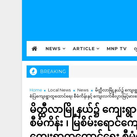
NEWS
ARTICLE
MNP TV
လ
BREAKING
Home
Local News
News
မိတ္ထီလာမြို့နယ်၌ ကျေးရွာ
စံပြကျေးရွာထူထောင်ရေး စီမံကိန်းနှင့် ကျေးလက်စီးပွားမြင့်မား
မိတ္ထီလာမြို့နယ်၌ ကျေးရွာ
စီမံကိန်း ၊ မြစိမ်းရောင်ကျ
ကျေးရွာထူထောင်ရေး စီမံကိ