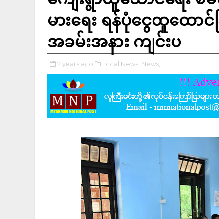
မားရေး ရန်ပုံငွေထူထောင်ခြ
အခမ်းအနား ကျင်းပ
2 years ago
Local News,
News,