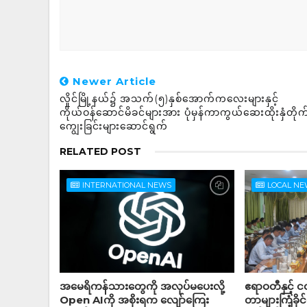
Newer Article
လှိုင်မြို့နယ်၌ အသက်(၅)နှစ်အောက်ကလေးများနှင့်
ကိုယ်ဝန်ဆောင်မိခင်များအား ပုံမှန်ကာကွယ်ဆေးထိုးနှံတိုက
ကျွေးခြင်းများဆောင်ရွက်
RELATED POST
INTERNATIONAL NEWS
LOCAL N
အမေရိကန်သားတွေကို အလုပ်မပေးလို့
ဧရာဝတီနှင့် ငဝ
Open AIကို အစိုးရက လျော်ကြေး
တာများကြံ့ခို