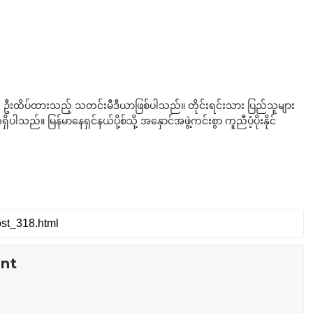
ို ဦးထိပ်ထားသည့် သတင်းမီဒီယာဖြစ်ပါသည်။ တိုင်းရင်းသား ပြည်သူများ
်။ မြန်မာနေရှင်နယ်ပို့စ်သို့ အနှောင်အဖွဲ့ကင်းစွာ ကူညီပံ့ပိုးနိုင်
nt