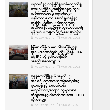
ဧရာဝတီနှင့် ငဝန်မြစ်ရိုးတစ်လျှောက်ရှိ
တာများကြံ့ခိုင်မှုအခြေအနေကို ကွင်း
ဆင်းစစ်ဆေးရန်၊ ရေကင်းများ
စနစ်တကျချထားဆောင်ရွက်ရန်နှင့်
ထူးခြားမှုရှိပါက ပြည်သူလူထုကို
အသိပေးနိုင်သည့်စနစ် ထူထောင်ထားရှိ
ရန် ဒုတိယသမ္မတ ဦးညိုစော မှာကြား
Ko Lay Naung
Aug 05, 2026
မြန်မာ-အိန္ဒိယ ဆေးဝါးစံချိန်စံညွှန်း
ပူးပေါင်းဆောင်ရွက်မှုတိုးမြှင့်ရန် FDA
နှင့် IPC တို့ ဒုတိယအကြိမ်
အစည်းအဝေးကျင်းပ
Ko Lay Naung
Aug 05, 2026
ပုဇွန်တောင်မြို့နယ် အမှတ် (၃)
အခြေခံပညာအလယ်တန်းကျောင်း၌
မူလတန်းနှင့် အလယ်တန်း
ကျောင်းသား/ကျောင်းသူများအား
သံချဆေးနှင့် သံဓာတ်အားဆေး (FBC)
တိုက်ကျွေး
Ko Lay Naung
Aug 05, 2026