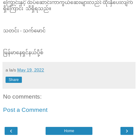
ကြောင်းနှင့် ထပ်ဆောင်းကာကွယ်ဆေးများလည်း ထိုးနှံပေးလျက်
ရှိကြောင်း သိရှိရသည်။
သတင်း - သက်မောင်
မြန်မာနေရှင်နယ်ပို့စ်
a la/s
May 19, 2022
Share
No comments:
Post a Comment
‹
›
Home