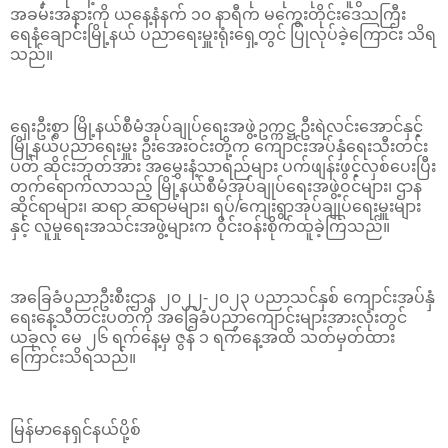
အခမ်းအနားကို ယနေ့နံနက် ၁၀ နာရီက မကွေးတိုင်းဒေသကြီး
ရေနံချောင်းမြို့နယ် ပညာရေးမှူးရုံးရှေ့တွင် ပြုလုပ်ခဲ့ကြောင်း သိရ
သည်။
ရှေးဦးစွာ မြို့နယ်စီမံအုပ်ချုပ်ရေးအဖွဲ့ဥက္ကဋ္ဌ ဦးရဲလင်းအောင်နှင့်
မြို့နယ်ပညာရေးမှူး ဦးအေးဝင်းတို့က ကျောင်းအပ်နှံရေးသီးတင်း
ပတ် ဆိုင်းဘုတ်အား အမွှေးနံ့သာရည်များ ပက်ဖျန်းဖွင့်လှစ်ပေးပြီး
တက်ရောက်လာသည့် မြို့နယ်စီမံအုပ်ချုပ်ရေးအဖွဲ့ဝင်များ၊ ဌာန
ဆိုင်ရာများ၊ ဆရာ ဆရာမများ၊ ရပ်/ကျေးရွာအုပ်ချုပ်ရေးမှူးများ
နှင့် လူမှုရေးအသင်းအဖွဲ့များက ဝိုင်းဝန်းစိုက်ထူခဲ့ကြသည်။
အခြေခံပညာဦးစီးဌာန ၂၀၂၂-၂၀၂၃ ပညာသင်နှစ် ကျောင်းအပ်နှံ
ရေးနေ့သီတင်းပတ်ကို အခြေခံပညာကျောင်းများအားလုံးတွင်
ယခုလ မေ ၂၆ ရက်နေ့မှ ဇွန် ၁ ရက်နေ့အထိ သတ်မှတ်ထား
ကြောင်းသိရသည်။
မြန်မာနေရှင်နယ်ပို့စ်