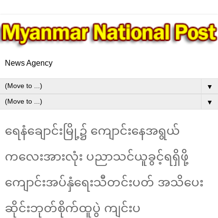
News Agency
▼
▼
ရေနံချောင်းမြို့၌ ကျောင်းနေအရွယ်
ကလေးအားလုံး ပညာသင်ယူခွင့်ရရှိဖို့
ကျောင်းအပ်နှံရေးသီတင်းပတ် အသိပေး
ဆိုင်းဘုတ်စိုက်ထူပွဲ ကျင်းပ