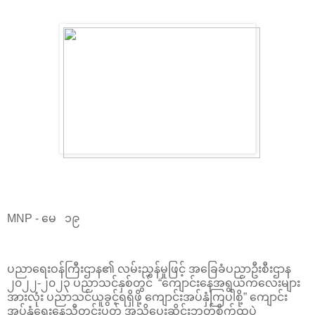
MNP - မေ ၁၉
ပညာရေးဝန်ကြီးဌာန၏ လမ်းညွှန်မှုဖြင့် အခြေခံပညာဦးစီးဌာန
၂၀၂၂-၂၀၂၃ ပညာသင်နှစ်တွင် “ကျောင်းနေအရွယ်ကလေးများ
အားလုံး ပညာသင်ယူခွင့်ရရှိဖို့ ကျောင်းအပ်နှံကြပါစို့” ကျောင်း
အပ်နှံရေးနေ့သီတင်းပတ် အသိပေးဆိုင်းဘုတ်စိုက်ထူပွဲ