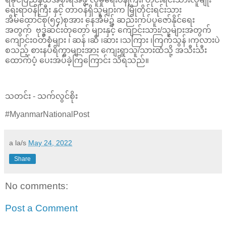
ရေးရာဝန်ကြီး နှင့် တာဝန်ရှိသူများက မြိုတိုင်းရင်းသား
အိမ်ထောင်စု(၅၄)စုအား နေအိမ်၌ ဆည်းကပ်ပူဇော်နိုင်ရေး
အတွက် ဗုဒ္ဓဆင်းတုတော် များနှင့် ကျောင်းသား/သူများအတွက်
ကျောင်းဝတ်စုံများ ၊ ဆန် ၊ဆီ ၊ဆား ၊သကြား ၊ကြက်သွန် ၊ကုလားပဲ
စသည့် စားနပ်ရိက္ခာများအား ကျေးရွာသူ/သားထံသို့ အသီးသီး
ထောက်ပံ့ ပေးအပ်ခဲ့ကြကြောင်း သိရသည်။
သတင်း - သက်လွင်စိုး
#MyanmarNationalPost
a la/s
May 24, 2022
Share
No comments:
Post a Comment