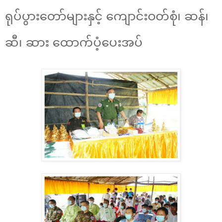
ရုပ်ပွားတော်များနှင့် ကျောင်းဝတ်စုံ၊ ဆန်၊
ဆီ၊ ဆား ထောက်ပံ့ပေးအပ်