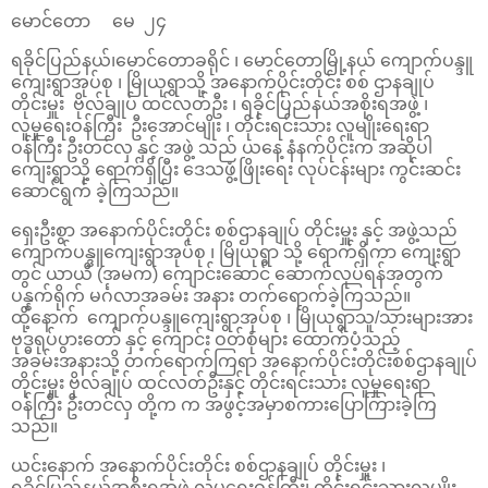
မောင်တော မေ ၂၄
ရခိုင်ပြည်နယ်၊မောင်တောခရိုင် ၊ မောင်တောမြို့နယ် ကျောက်ပန္ဒူ
ကျေးရွာအုပ်စု ၊ မြိုယုရွာသို့ အနောက်ပိုင်းတိုင်း စစ် ဌာနချုပ်
တိုင်းမှူး ဗိုလ်ချုပ် ထင်လတ်ဦး ၊ ရခိုင်ပြည်နယ်အစိုးရအဖွဲ့ ၊
လူမှုရေးဝန်ကြီး ဦးအောင်မျိုး ၊ တိုင်းရင်းသား လူမျိုးရေးရာ
ဝန်ကြီး ဦးတင်လှ နှင့် အဖွဲ့ သည် ယနေ့ နံနက်ပိုင်းက အဆိုပါ
ကျေးရွာသို့ ရောက်ရှိပြီး ဒေသဖွံ့ဖြိုးရေး လုပ်ငန်းများ ကွင်းဆင်း
ဆောင်ရွက် ခဲ့ကြသည်။
ရှေးဦးစွာ အနောက်ပိုင်းတိုင်း စစ်ဌာနချုပ် တိုင်းမှူး နှင့် အဖွဲ့သည်
ကျောက်ပန္ဒူကျေးရွာအုပ်စု ၊ မြိုယုရွာ သို့ ရောက်ရှိကာ ကျေးရွာ
တွင် ယာယီ (အမက) ကျောင်းဆောင် ဆောက်လုပ်ရန်အတွက်
ပန္နက်ရိုက် မင်္ဂလာအခမ်း အနား တက်ရောက်ခဲ့ကြသည်။
ထို့နောက် ကျောက်ပန္ဒူကျေးရွာအုပ်စု ၊ မြိုယုရွာသူ/သားများအား
ဗုဒ္ဓရုပ်ပွားတော် နှင့် ကျောင်း ဝတ်စုံများ ထောက်ပံ့သည့်
အခမ်းအနားသို့ တက်ရောက်ကြရာ အနောက်ပိုင်းတိုင်းစစ်ဌာနချုပ်
တိုင်းမှူး ဗိုလ်ချုပ် ထင်လတ်ဦးနှင့် တိုင်းရင်းသား လူမှုရေးရာ
ဝန်ကြီး ဦးတင်လှ တို့က က အဖွင့်အမှာစကားပြောကြားခဲ့ကြ
သည်။
ယင်းနောက် အနောက်ပိုင်းတိုင်း စစ်ဌာနချုပ် တိုင်းမှူး ၊
ရခိုင်ပြည်နယ်အစိုးရအဖွဲ့ လူမှုရေးဝန်ကြီး၊ တိုင်းရင်းသားလူမျိုး