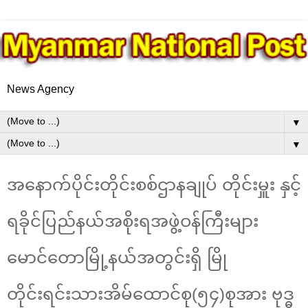
News Agency
▼
▼
အနောက်ပိုင်းတိုင်းစစ်ဌာနချုပ် တိုင်းမှူး နှင့်
ရခိုင်ပြည်နယ်အစိုးရအဖွဲ့ဝန်ကြီးများ
မောင်တောမြို့နယ်အတွင်းရှိ မြို
တိုင်းရင်းသားအိမ်ထောင်စု(၅၄)စုအား ဗုဒ္ဓ