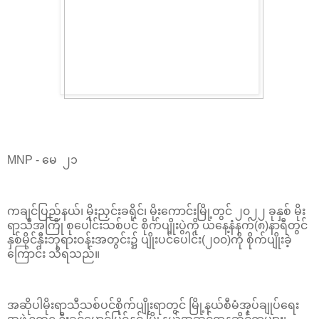
MNP - မေ ၂၁
ကချင်ပြည်နယ်၊ မိုးညှင်းခရိုင်၊ မိုးကောင်းမြို့တွင် ၂၀၂၂ ခုနှစ် မိုး
ရာသီအကြို စုပေါင်းသစ်ပင် စိုက်ပျိုးပွဲကို ယနေ့နံနက်(၈)နာရီတွင်
နှစ်မိုင်နှီးဘုရားဝန်းအတွင်း၌ ပျိုးပင်ပေါင်း(၂၀၀)ကို စိုက်ပျိုးခဲ့
ကြောင်း သိရသည်။
အဆိုပါမိုးရာသီသစ်ပင်စိုက်ပျိုးရာတွင် မြို့နယ်စီမံအုပ်ချုပ်ရေး