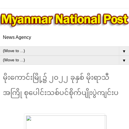
News Agency
▼
▼
မိုးကောင်းမြို့၌ ၂၀၂၂ ခုနှစ် မိုးရာသီ
အကြို စုပေါင်းသစ်ပင်စိုက်ပျိုးပွဲကျင်းပ