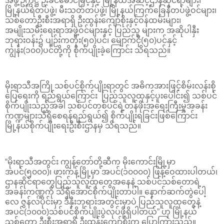
အဖွဲ့ဥက္ကဋ္ဌ ဦးခင်မောင်မြင့်နှင့် မြို့နယ်အဆင့်ဌာနဆိုင်ရာများ၊
မြို့နယ်ရဲတပ်ဖွဲ့၊ မီးသတ်တပ်ဖွဲ့၊ မြို့နယ်ကြက်ခြေနီတပ်ဖွဲ့ဝင်များ၊
သစ်တောဦးစီးအရာရှိ ဦးထွန်းကျော်စိုးနှင့်ဝန်ထမ်းများ၊
အမျိုးသမီးရေးရာအဖွဲ့ဝင်များနှင့် ပြည်သူ များက အဆိုပါနှီး
ဘုရားဝန်း၌ ပျဉ်းကတိုး(၅၀)ပင်၊ မျောက်ငို(၅၀)ပင်နှင့်
ကျွန်း(၁၀၀)ပင်တို့ကို စိုက်ပျိုးခဲ့ကြောင်း သိရသည်။
မိုးရာသီအကြို သစ်ပင်စိုက်ပျိုးရာတွင် အဓိကအားဖြင့်စိမ်းလန်းစို
ပြေရေးကို ရည်ရွယ်ကြောင်း ပြည်သူလူထုနှင့်ပူးပေါင်း၍ သစ်ပင်
စိုက်ပျိုးသည့်အခါ သစ်ပင်တစ်ပင်ရဲ့တန်ဖိုးအရေးကြီးမှုအခန်း
ကဏ္ဍများသိရှိစေရန်ရည်ရွယ်၍ စိုက်ပျိုးရခြင်းဖြစ်ကြောင်း
မြို့နယ်စိုက်ပျိုးရေးဦးစီးဌာနမှ သိရသည်။
“မိုးရာသီအတွင်း ကျွန်တော်တို့ဆီက မိုးကောင်းမြို့မှာ
အပင်(၅၀၀၀)၊ ဖားကန့်မြို့မှာ အပင်(၁၀၀၀၀) ဖြန့်ဝေထားပါတယ်၊
ဌာနဆိုင်ရာတွေပြည်သူလူထုတွေအနေနဲ့ သစ်ပင်သစ်တောရဲ့
အခန်းကဏ္ဍကို သိရှိအောင်စိုက်ပျိုးတာပါ။ နောက်ဆက်တွဲပေါ့
လေ ဇွန်လပိုင်းမှာ ဒီနှီးဘုရားအတွင်းမှာပဲ ပြည်သူလူထုတွေနဲ့
အပင်(၁၀၀၀)သစ်ပင်စိုက်ပျိုးပွဲလုပ်ဖို့ရှိပါတယ်” ဟု မြို့နယ်
သစ်တော ဦးစီးအရာရှိ ဦးထွန်းကျော်စိုးက ပြောကြားသည်။