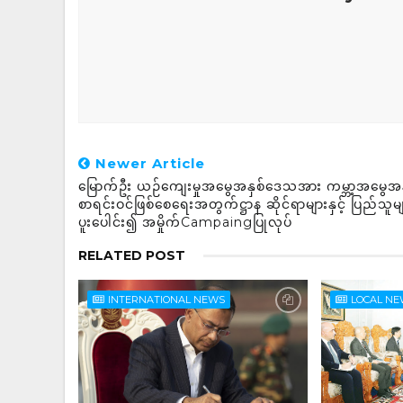
Newer Article
မြောက်ဦး ယဉ်ကျေးမှုအမွေအနှစ်ဒေသအား ကမ္ဘာ့အမွေအန
စာရင်းဝင်ဖြစ်စေရေးအတွက်ဋ္ဌာန ဆိုင်ရာများနှင့် ပြည်သူမ
ပူးပေါင်း၍ အမှိုက်Campaingပြုလုပ်
RELATED POST
INTERNATIONAL NEWS
LOCAL N