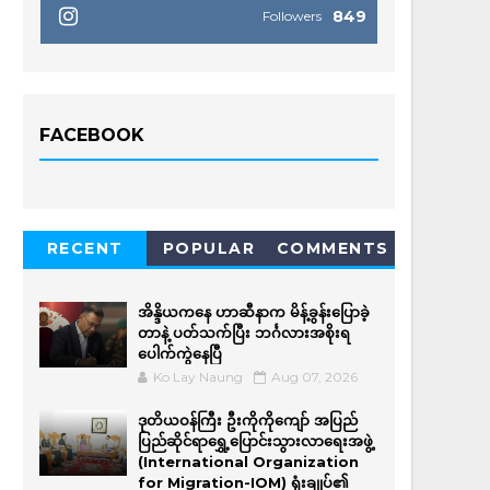
849
Followers
FACEBOOK
RECENT
POPULAR
COMMENTS
အိန္ဒိယကနေ ဟာဆီနာက မိန့်ခွန်းပြောခဲ့
တာနဲ့ ပတ်သက်ပြီး ဘင်္ဂလားအစိုးရ
ပေါက်ကွဲနေပြီ
Ko Lay Naung
Aug 07, 2026
ဒုတိယဝန်ကြီး ဦးကိုကိုကျော် အပြည်
ပြည်ဆိုင်ရာရွှေ့ပြောင်းသွားလာရေးအဖွဲ့
(International Organization
for Migration-IOM) ရုံးချုပ်၏