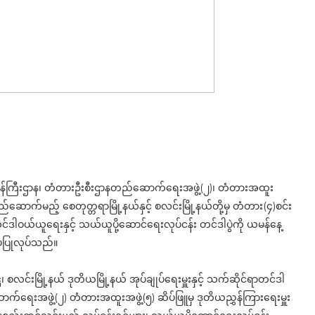
းဝန်ကြီးဌာန၊ တံတားဦးစီးဌာနတည်ဆောက်ရေးအဖွဲ့(၂)၊ တံတားအထူး
ောက်မည့် စေတုတ္တရာမြို့နယ်နှင့် စလင်းမြို့နယ်တို့မှ တံတား(၄)စင်း
်ဒါဝယ်ယူရေးနှင့် သယ်ယူပို့ဆောင်ရေးလုပ်ငန်း တင်ဒါပွဲကို ယမန်နေ့
းပပြုလုပ်သည်။
ဋ္ဌ၊ စလင်းမြို့နယ် ဒုတိယမြို့နယ် အုပ်ချုပ်ရေးမှူးနှင့် သက်ဆိုင်ရာတင်ဒါ
်ရေးအဖွဲ့(၂) တံတားအထူးအဖွဲ့(၅) ဆိပ်ဖြူမှ ဒုတိယညွှန်ကြားရေးမှူး