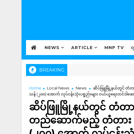
NEWS
ARTICLE
MNP TV
လ
BREAKING
Home
Local News
News
ဆိပ်ဖြူမြို့နယ်တွင် တ
သန် (၂၀၀) အောက် လုပ်ငန်းသုံးပစ္စည်းများ ဝယ်ယူရေးတင်ဒါဆေ
ဆိပ်ဖြူမြို့နယ်တွင် တံတ
တည်ဆောက်မည့် တံတား (
(၂၀၀) အောက် လုပ်ငန်းသု