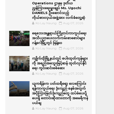
Operations ဌာနမှ ဒုတိယ
ညွှန်ကြားရေးမှူးချုပ် Ms. Ugochi
DANIELS ဦးဆောင်သည့်
ကိုယ်စားလှယ်အဖွဲ့အား လက်ခံတွေ့ဆုံ
Ko Lay Naung
Aug 07, 2026
ရေဘေးအန္တရာယ်ကြိုတင်ကာကွယ်ရေး
အသိပညာပေးလက်ကမ်းစာစောင်များ
ဂန့်ဂေါမြို့တွင် ဖြန့်ဝေ
Ko Lay Naung
Aug 07, 2026
ကျိုက်ထိုမြို့နယ်တွင် စပါးထုတ်ကုန်များ
ကို အရည်အ‌သွေးမြင့်ဆန် ထုတ်လုပ်နိုင်
ရေး ကွင်းဆင်းစစ်ဆေး
Ko Lay Naung
Aug 07, 2026
ယူကရိန်းက ပတ်ထရီရော့ လေကြောင်း
ရန်ကာကွယ်ရေး ဒုံးကျည် စနစ်အတွက်
အပိုကြားဖြတ်ဒုံးကျည်တွေ ထပ်မံပေးပို့
ပေးဖို့ တောင်းဆိုထားတာကို အမေရိကန်
ပယ်ချ
Ko Lay Naung
Aug 07, 2026