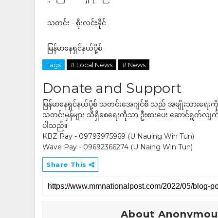
သတင်း - စိုးလင်းနိုင်
မြန်မာနေရှင်နယ်ပို့စ်
Tags
# Local News
# News
Donate and Support
မြန်မာနေရှင်နယ်ပို့စ် သတင်းအေဂျင်စီ သည် အမျိုးသားရေးက
သတင်းမှန်များ သိရှိစေရေးကိုသာ ဦးစားပေး ဆောင်ရွက်လျက်ရှိပါသည
ပါသည်။
KBZ Pay - 09793975969 (U Nauing Win Tun)
Wave Pay - 09692366274 (U Naing Win Tun)
Share This
About Anonymou