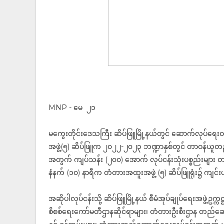
MNP - မေ ၂၁
မကွေးတိုင်းဒေသကြီး ဆိပ်ဖြူမြို့နယ်တွင် ဆောက်လုပ်ရေ
အဖွဲ့(၅) ဆိပ်ဖြူက ၂၀၂၂-၂၀၂၃ ဘဏ္ဍာနှစ်တွင် တာဝန်ယူတည်ဆ
အတွက် ကျပ်သန်း (၂၀၀) အောက် လုပ်ငန်းသုံးပစ္စည်းများ တင
နံနက် (၁၀) နာရီက တံတားအထူးအဖွဲ့ (၅) ဆိပ်ဖြူရုံး၌ ကျင်
အဆိုပါလုပ်ငန်းသို့ ဆိပ်ဖြူမြို့နယ် စီမံအုပ်ချုပ်ရေးအဖွဲ့ဥက္က
စိစစ်ရေးကော်မတီဌာနဆိုင်ရာများ၊ တံတားဦးစီးဌာန တည်ဆောက