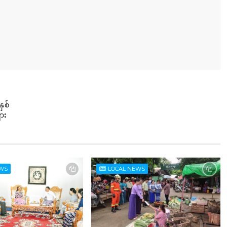
ှစ်
ျား
EWS
LOCAL NEWS