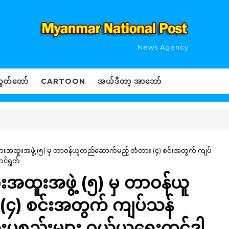
News Agency
ွှတ်တော်
CARTOON
အယ်ဒီတာ့ အာဘော်
ံတားအထူးအဖွဲ့ (၅) မှ တာဝန်ယူတည်ဆောက်မည့် တံတား (၄) စင်းအတွက် ကျပ်
ာင်ရွက်
ားအထူးအဖွဲ့ (၅) မှ တာဝန်ယူ
၄) စင်းအတွက် ကျပ်သန်
ံးပစ္စည်းများ ဝယ်ယူရေးတင်ဒါ