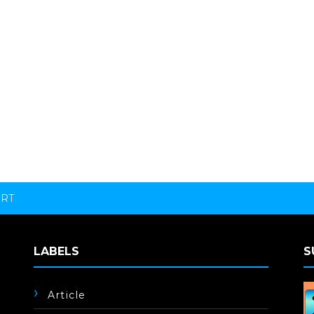
ORT
LABELS
S
Article