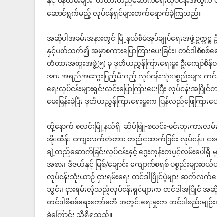
နှင့် ဝန်ထမ်းများ၊ တံတားတည်ဆောက်ရေးလုပ်ငန်းအတွက် ပစ္စ
ဆောင်ရွက်မည့် လုပ်ငန်ရှင်များတက်ရောက်ခဲ့ကြသည်။
အဆိုပါအခမ်းအနားတွင် မြို့နယ်စီမံအုပ်ချုပ်ရေးအဖွဲ့ဥက္က
နှင့်ပတ်သက်၍ အမှာစကားပြောကြားပေးခြင်း၊ တင်ဒါစိစစ်ရ
တံတားအထူးအဖွဲ့(၅) မှ ဒုတိယညွှန်ကြားရေးမှူး ဦးကျော်စိန်ဝ
အား အရည်အသွေးပြည့်မီသည့် လုပ်ငန်းသုံးပစ္စည်းများ တင်သွင်
ရေးလုပ်ငန်းများရှင်းလင်းပြောကြားပေးပြီး လုပ်ငန်းအပြိုင
မေးမြန်းခဲ့ပြီး ဒုတိယညွှန်ကြားရေးမှူးက ပြန်လည်ဖြေကြားပ
ထို့နောက် စလင်းမြို့နယ်ရှိ ဆိပ်ဖြူ-စလင်း-မင်းဘူးကားလမ
အိုးထိန်း ကျေးလက်တံတား တည်ဆောက်ခြင်း လုပ်ငန်း၊ စေတုတ္တရ
ချဲ့တည်ဆောက်ခြင်းလုပ်ငန်းနှင့် ဒွေးကုန်းတပွင့်လမ်းပေါ်
အစား၊ ဒီဇယ်နှင့် မြစ်/ချောင်း ကျောက်စရစ် ပစ္စည်းများဝ
လုပ်ငန်းသုံးယာဉ် ငှားရမ်းရေး တင်ဒါပြိုင်ပွဲများ ဆက်
သွင်း၊ ငှားရမ်းလို့သည့်လုပ်ငန်းရှင်များက တင်ဒါအပြိုင် 
တင်ဒါစိစစ်ရေးကော်မတီ အတွင်းရေးမှူးက တင်ဒါစည်းမျဉ်း၊
ခဲ့ကြောင်း သိရှိရသည်။