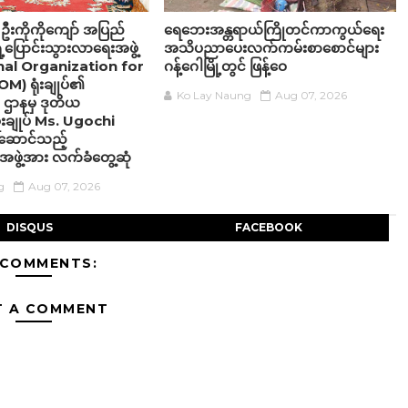
 ဦးကိုကိုကျော် အပြည်
ရေဘေးအန္တရာယ်ကြိုတင်ကာကွယ်ရေး
ှေ့ပြောင်းသွားလာရေးအဖွဲ့
အသိပညာပေးလက်ကမ်းစာစောင်များ
nal Organization for
ဂန့်ဂေါမြို့တွင် ဖြန့်ဝေ
M) ရုံးချုပ်၏
Ko Lay Naung
Aug 07, 2026
ဌာနမှ ဒုတိယ
ှူးချုပ် Ms. Ugochi
ဆောင်သည့်
အဖွဲ့အား လက်ခံတွေ့ဆုံ
g
Aug 07, 2026
DISQUS
FACEBOOK
 COMMENTS:
T A COMMENT