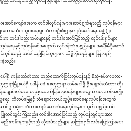
ည်းတင်သွင်းမည့် လုပ်ငန်းရှင်များ၊ သယ်ယူပို့ဆောင်ရေးလုပ်ငန်း
ဋ္ဌ ဦးအောင်ကျော်အေးက တင်ဒါလုပ်ငန်းများဆောင်ရွက်ရသည့် လုပ်ငန်များ
ေးကော်မတီအတွင်းရေးမှူး တံတားဦးစီးဌာနတည်ဆော်ရေးအဖွဲ့ (၂)
င်းက တင်ဒါစည်းကမ်းများနှင့် တင်ဒါအောင်မြင်သည့် လုပ်ငန်းရှင်များ
းရေးနှင့်လုပ်ငန်းခွင်အရောက် လုပ်ငန်းသုံးပစ္စည်းများ အချိန်မီပို့ဆောင်
်တင်သွင်းသည့် တင်ဒါယှဉ်ပြိုင်သူများက သိရှိလိုသည်များ ပြန်လည်
ေးခဲ့သည်။
်းပေါ်ရှိ ကန်တော်တံတား တည်ဆောက်ခြင်းလုပ်ငန်းနှင့် စီဆွဲ-စမ်းကလေး-
ာမြို့နယ်ရှိ ပဒါန်-ငဖဲ-စေတုတ္တရာ လမ်းပေါ်ရှိ ရိုးချောင်းတံတား တိုး
ရှိ မုန်းချောင်းတံတား တည်ဆောက်ခြင်းလုပ်ငန်းများအတွက် တောသစ်အမျိုး
ယ်ယူရေး၊ ဘိလပ်မြေနှင့် သံချောင်းသယ်ယူပို့ဆောင်ရေးလုပ်ငန်းအတွက်
လက်ဆောင်ရွက်ခဲ့ရာ တံတားတည်ဆောက်ရေးလုပ်ငန်းအတွက် ပစ္စည်းတင်
အဆိုပြုတင်သွင်းကြသည်။ တင်ဒါအောင်မြင်သည့် လုပ်ငန်းရှင်များအား
 စည်းကမ်းများနှင့်အညီ လိုအပ်သည်များ မှာကြားရှင်းလင်းပြောကြားပေး