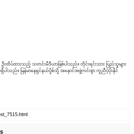
ို ဦးထိပ်ထားသည့် သတင်းမီဒီယာဖြစ်ပါသည်။ တိုင်းရင်းသား ပြည်သူများ
်။ မြန်မာနေရှင်နယ်ပို့စ်သို့ အနှောင်အဖွဲ့ကင်းစွာ ကူညီပံ့ပိုးနိုင်
s