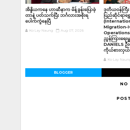
အိန္ဒိယကနေ ဟာဆီနာက မိန့်ခွန်းပြောခဲ့
ဒုတိယဝန်ကြီး
တာနဲ့ ပတ်သက်ပြီး ဘင်္ဂလားအစိုးရ
ပြည်ဆိုင်ရာရွ
ပေါက်ကွဲနေပြီ
(Internatio
Migration-IO
Ko Lay Naung
Aug 07, 2026
Operations 
ညွှန်ကြားရေးမ
DANIELS ဦး
ကိုယ်စားလှယ်
Ko Lay Naun
BLOGGER
NO
POS