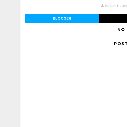
Ko Lay Naun
BLOGGER
NO
POS