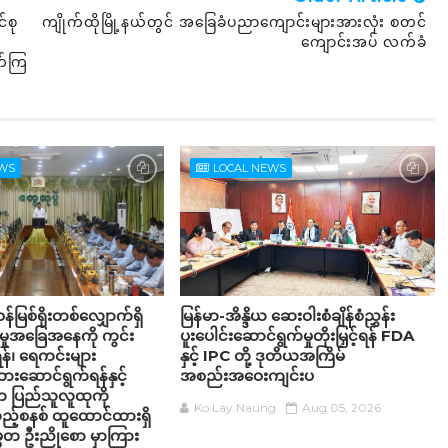
်စု
ကျိုက်ထိုမြို့နယ်တွင် အခြေခံပညာကျောင်းများအားလုံး စတင်
ကျောင်းအပ် လက်ခံ
ွက်ကြ
EWS
LOCAL NEWS
န်မြစ်ရိုးတစ်လျှောက်ရှိ
မြန်မာ-အိန္ဒိယ ဆေးဝါးစံချိန်စံညွှန်း
င်မှုအခြေအနေကို ကွင်း
ပူးပေါင်းဆောင်ရွက်မှုတိုးမြှင့်ရန် FDA
်၊ ရေကင်းများ
နှင့် IPC တို့ ဒုတိယအကြိမ်
ဆောင်ရွက်ရန်နှင့်
အစည်းအဝေးကျင်းပ
ပါက ပြည်သူလူထုကို
Ko Lay Naung
Aug 05, 2026
ည့်စနစ် ထူထောင်ထားရှိ
မတ ဦးညိုစော မှာကြား