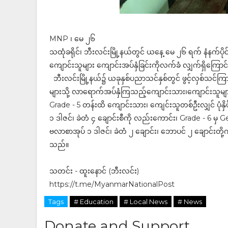
MNP ၊ မေ ၂၆
သထုံခရိုင်၊ ဘီးလင်းမြို့နယ်တွင် ယနေ့ မေ ၂၆ ရက် နံနက
ကျောင်းသူများ ကျောင်းအပ်နှံခြင်းကိုလက်ခံ လျှက်ရှိကြေ
ဘီးလင်းမြို့နယ်၌ ယခုနှစ်ပညာသင်နှစ်တွင် ဖွင့်လှစ်သင်ကြ
များသို့ လာရောက်အပ်နှံကြသည့်ကျောင်းသား၊ကျောင်းသူမ
Grade - 5 တန်းထိ ကျောင်းသား၊ ကျေင်းသူတစ်ဦးလျှင် ပုံနှိ
၁ ဒါဇင်၊ ခဲတံ ၄ ချောင်းစီကို လည်းကောင်း၊ Grade - 6 မှ Ge
ဗလာစာအုပ် ၁ ဒါဇင်၊ ခဲတံ ၂ ချောင်း၊ ဘောပင် ၂ ချောင်းတို့က
သည်။
သတင်း - ထူးနောင် (ဘီးလင်း)
https://t.me/MyanmarNationalPost
Tags
# Education
# Local News
# News
Donate and Support