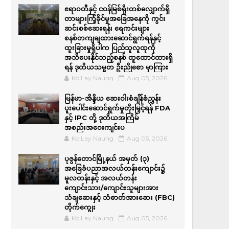
ဧရာဝတီနှင့် ငဝန်မြစ်ရိုးတစ်လျှောက်ရှိ
တာများကြံ့ခိုင်မှုအခြေအနေကို ကွင်း
ဆင်းစစ်ဆေးရန်၊ ရေကင်းများ
စနစ်တကျချထားဆောင်ရွက်ရန်နှင့်
ထူးခြားမှုရှိပါက ပြည်သူလူထုကို
အသိပေးနိုင်သည့်စနစ် ထူထောင်ထားရှိ
ရန် ဒုတိယသမ္မတ ဦးညိုစော မှာကြား
Ko Lay Naung
Aug 05, 2026
မြန်မာ-အိန္ဒိယ ဆေးဝါးစံချိန်စံညွှန်း
ပူးပေါင်းဆောင်ရွက်မှုတိုးမြှင့်ရန် FDA
နှင့် IPC တို့ ဒုတိယအကြိမ်
အစည်းအဝေးကျင်းပ
Ko Lay Naung
Aug 05, 2026
ပုဇွန်တောင်မြို့နယ် အမှတ် (၃)
အခြေခံပညာအလယ်တန်းကျောင်း၌
မူလတန်းနှင့် အလယ်တန်း
ကျောင်းသား/ကျောင်းသူများအား
သံချဆေးနှင့် သံဓာတ်အားဆေး (FBC)
တိုက်ကျွေး
Ko Lay Naung
Aug 05, 2026