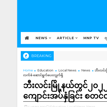
NEWS
ARTICLE
MNP TV
လ
BREAKING
Home
Education
Local News
News
ဘီးလင်းမ
လက်ခံ ဆောင်ရွက်ပေးလျှက်ရှိ
ဘီးလင်းမြို့နယ်တွင်၂
ကျောင်းအပ်နှံခြင်း စတင်
4 years ago
Education,
Local News,
News,