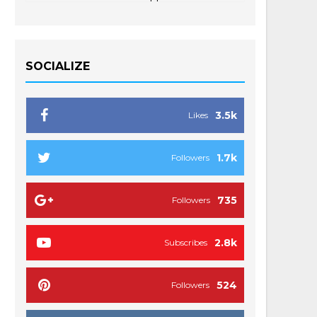
SOCIALIZE
3.5k
Likes
1.7k
Followers
735
Followers
2.8k
Subscribes
524
Followers