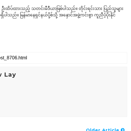
ို ဦးထိပ်ထားသည့် သတင်းမီဒီယာဖြစ်ပါသည်။ တိုင်းရင်းသား ပြည်သူများ
်။ မြန်မာနေရှင်နယ်ပို့စ်သို့ အနှောင်အဖွဲ့ကင်းစွာ ကူညီပံ့ပိုးနိုင်
w Lay
Older Article