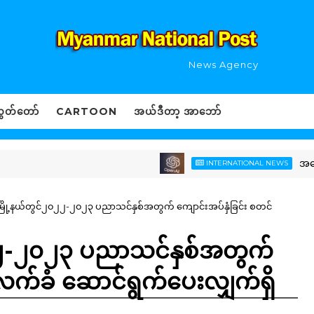
News Agency
ွှတ်တော်
CARTOON
အယ်ဒီတာ့ အာဘော်
အမေရိကန်သား
INTERNATIONAL NEWS
ြို့နယ်တွင်၂၀၂၂-၂၀၂၃ ပညာသင်နှစ်အတွက် ကျောင်းအပ်နှံခြင်း စတင်
၀၂၂-၂၀၂၃ ပညာသင်နှစ်အတွက်
လက်ခံ ဆောင်ရွက်ပေးလျှက်ရှိ