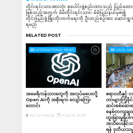
တိုင်းရင်းသားအားလုံး စုပေါင်းဖွဲ့စည်းထားသည့် ပြည်ထောင
ဖြစ်သည့်အတွက် မိမိတိုင်းရင်းသား၊ မိမိပြည်နယ်မှစ၍
တိုင်းပြည်ဖွံ့ဖြိုးတိုးတက်ရေးကို ဦးတည်စဉ်းစား ဆောင်ရ
ရမည်
RELATED POST
INTERNATIONAL NEWS
LOCAL N
အမေရိကန်သားတွေကို အလုပ်မပေးလို့
ဧရာဝတီနှင့် ငဝ
Open AIကို အစိုးရက လျော်ကြေး
တာများကြံ့ခို
တောင်း
ဆင်းစစ်ဆေးရန
စနစ်တကျချထား
Ko Lay Naung
Aug 06, 2026
ထူးခြားမှုရှိ
အသိပေးနိုင်သ
ရန် ဒုတိယသမ္