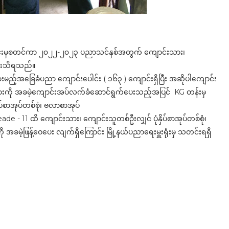
်ပိုင်းမှစတင်ကာ ၂၀၂၂-၂၀၂၃ ပညာသင်နှစ်အတွက် ကျောင်းသား၊
ာင်းသိရသည်။
ားမည့်အခြေခံပညာ ကျောင်းပေါင်း ( ၁၆၃ ) ကျောင်းရှိပြီး အဆိုပါကျောင်း
ျားကို အခမဲ့ကျောင်းအပ်လက်ခံဆောင်ရွက်ပေးသည့်အပြင် KG တန်းမှ
ပ်စာအုပ်တစ်စုံ၊ ဗလာစာအုပ်
ade - 11 ထိ ကျောင်းသား၊ ကျောင်းသူတစ်ဦးလျှင် ပုံနှိပ်စာအုပ်တစ်စုံ၊
ို အခမဲ့ဖြန့်ဝေပေး လျက်ရှိကြောင်း မြို့နယ်ပညာရေးမှူးရုံးမှ သတင်းရရှိ