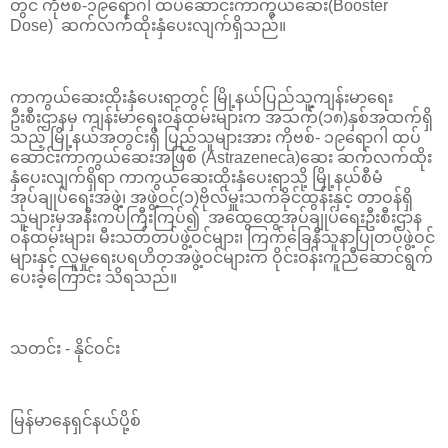
တွင် ကိုဗစ်-၁၉ရောဂါ ထပ်ဆောင်းကာကွယ်ဆေး(Booster
Dose) ဆက်လက်ထိုးနှံပေးလျက်ရှိသည်။
ကာကွယ်ဆေးထိုးနှံပေးရာတွင် မြို့နယ်ပြည်သူ့ကျန်းမာရေး
ဦးစီးဌာနမှ ကျန်းမာရေးဝန်ထမ်းများက အသက်(၁၈)နှစ်အထက်ရှိ
သည့် မြို့နယ်‌အတွင်းရှိ ပြည်သူများအား ကိုဗစ်- ၁၉ရောဂါ ထပ်
ဆောင်းကာကွယ်ဆေးအဖြစ် (Astrazeneca)ဆေး ဆက်လက်ထိုး
နှံပေးလျက်ရှိရာ ကာကွယ်‌ဆေးထိုးနှံပေးရာသို့ မြို့နယ်စီမံ
အုပ်ချုပ်ရေးအဖွဲ့၊ အဖွဲ့ဝင်(၁)ဗိုလ်မှူးသက်ခိုင်ထွန်းနှင့် တာဝန်ရှိ
သူများမှအနီးကပ်ကြီးကြပ်၍ အထွေထွေအုပ်ချုပ်ရေးဦးစီးဌာန
ဝန်ထမ်းများ၊ မီးသတ်တပ်ဖွဲ့ဝင်များ၊ ကြက်ခြေနီသူနာပြုတပ်ဖွဲ့ဝင်
များနှင့် လူမှုရေးပရဟိတအဖွဲ့ဝင်များက ဝိုင်းဝန်းကူညီဆောင်ရွက်
ပေးခဲ့ကြောင်း သိရသည်။
သတင်း - နိုင်ဝင်း
မြန်မာနေရှင်နယ်ပို့စ်