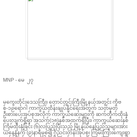
MNP - မေ ၂၇
မကွေးတိုင်းဒေသကြီး၊ တောင်တွင်းကြီးမြို့နယ်အတွင်း ကိုဗ
စ်-၁၉ရောဂါ ကာကွယ်ထိန်းချုပ်နိုင်ရေးအတွက် သတ်မှတ်
ဦးစားပေးအုပ်စုအလိုက် ကာကွယ်ဆေးများကို ဆက်တိုက်ထိုးနှံ
ပေးလျက်ရှိရာ အသက်(၁၈)နှစ်အထက်ရှိပြီး၊ ကာကွယ်ဆေးနှစ်
ကြိမ်ထိုးနှံခြင်း (၆)လပြည့်ပြီးသည့် မြို့နယ်နေပြည်သူများအား
ယနေ့နံနက် (၉)နာရီမှစ၍ ဂုံညင်းတန်းအုပ်စု၊ ကြမ်းကြားကျေးရွာ