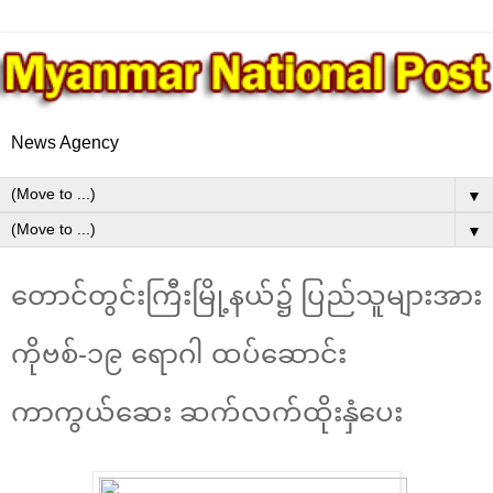
News Agency
▼
▼
တောင်တွင်းကြီးမြို့နယ်၌ ပြည်သူများအား
ကိုဗစ်-၁၉ ရောဂါ ထပ်ဆောင်း
ကာကွယ်ဆေး ဆက်လက်ထိုးနှံပေး