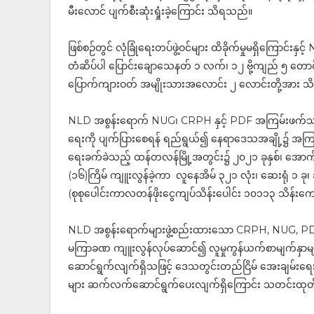
မီးလောင် ပျက်စီးဆုံးရှုံးခဲ့ကြောင်း သိရသည်။
ဖြစ်စဉ်တွင် လုံခြုံရေးတပ်ဖွဲ့ဝင်များ ထိခိုက်မှုမရှိကြေ
တံဆိပ်ပါ ပြောင်းချောသေနတ် ၁ လက်၊ ၁၂ ဗို့ကျည် ၅ တောင
ပြောက်ကျားဝတ် အမျိုးသားအလောင်း ၂ လောင်းတို့အား သိ
NLD အစွန်းရောက် NUG၊ CRPH နှင့် PDF အကြမ်းဖက်သမားမျ
ရေးကို ပျက်ပြားစေရန် ရည်ရွယ်၍ နေရာဒေသအချို့၌ အကြမ်
ရေးခက်ခဲသည့် ထန်တလန်မြို့အတွင်း၌ ၂၀၂၁ ခုနှစ်၊ အောက်
(၁၆)ကြိမ် ကျူးလွန်ခဲ့ကာ လူနေအိမ် ၃၂၁ လုံး၊ ဆေးရုံ ၁ ခု၊ ခ
(စုစုပေါင်းကာလတန်ဖိုးငွေကျပ်သိန်းပေါင်း ၁၀၁၁၃ သိန်းကျော်
NLD အစွန်းရောက်များဖွဲ့စည်းထားသော CRPH, NUG, PDF
မကြာခဏ ကျူးလွန်လုပ်ဆောင်၍ လူမှုကွန်ယက်စာမျက်နှာများမှတ
ဆောင်ရွက်လျက်ရှိသဖြင့် ဒေသတွင်းတည်ငြိမ် အေးချမ်းရေးနှင
များ ဆက်လက်ဆောင်ရွက်ပေးလျက်ရှိကြောင်း သတင်းထုတ