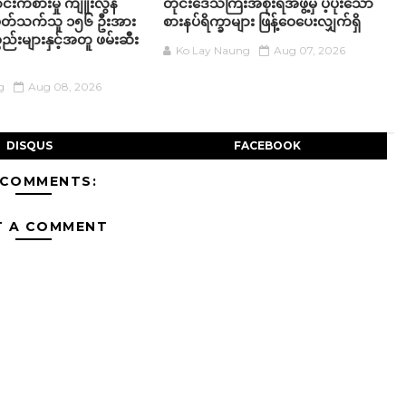
်းကစားမှု ကျူးလွန်
တိုင်းဒေသကြီးအစိုးရအဖွဲ့မှ ပံ့ပိုးသော
်ပတ်သက်သူ ၁၅၆ ဦးအား
စားနပ်ရိက္ခာများ ဖြန့်ဝေပေးလျှက်ရှိ
္စည်းများနှင့်အတူ ဖမ်းဆီး
Ko Lay Naung
Aug 07, 2026
g
Aug 08, 2026
DISQUS
FACEBOOK
 COMMENTS:
T A COMMENT