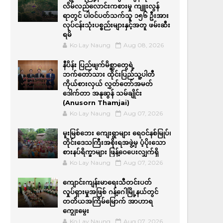
လိမ်လည်လောင်းကစားမှု ကျူးလွန်
ရာတွင် ပါဝင်ပတ်သက်သူ ၁၅၆ ဦးအား
လုပ်ငန်းသုံးပစ္စည်းများနှင့်အတူ ဖမ်းဆီး
ရမိ
Ko Lay Naung
Aug 08, 2026
နီပိန်း ပြည်ဖျက်မိစ္ဆာတွေရဲ့
ဘက်တော်သား ထိုင်းပြည်သူ့ပါတီ
ကိုယ်စားလှယ် လွှတ်တော်အမတ်
ဒေါက်တာ အနုဆွန် သမ်ချိုင်း
(Anusorn Thamjai)
Ko Lay Naung
Aug 07, 2026
မူးမြစ်ဘေး ကျေးရွာများ ရေဝင်နစ်မြုပ်၊
တိုင်းဒေသကြီးအစိုးရအဖွဲ့မှ ပံ့ပိုးသော
စားနပ်ရိက္ခာများ ဖြန့်ဝေပေးလျှက်ရှိ
Ko Lay Naung
Aug 07, 2026
ကျောင်းကျန်းမာရေးသီတင်းပတ်
လှုပ်ရှားမှုအဖြစ် ဂန့်ဂေါမြို့နယ်တွင်
တတိယအကြိမ်မြောက် အာဟာရ
ကျွေးမွေး
Ko Lay Naung
Aug 07, 2026