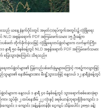
ျားသည် ယနေ့ နံနက်ပိုင်းတွင် အမှတ်(၁)ရပ်ကွက်အတွင်း၌ လုံခြုံရေး
န့်တွင် NLD အစွန်းရောက် PDF အကြမ်းဖက်သမား ၁၅ ဦးခန့်က
ပစ်ခတ် တိုက်ခိုက်ခဲ့သဖြင့် လုံခြုံရေးတပ်ဖွဲ့ဝင်များက လက်နက်ကြီး၊
က် ၁၁ နာရီ ၅၀ မိနစ်ခန့်တွင် NLD အစွန်းရောက် PDF အကြမ်းဖက်သမား
် ပြေးသွားခဲ့ကြောင်း သိရသည်။
ပ်ဖွဲ့ဝင်များ၏ ပြန်လည်ပစ်ခတ်ခဲ့မှုများကြောင့် ကစဉ့်ကလျားဖြင့်
ူများ၏ နေအိမ်များအား မီးရှို့သွားသဖြင့် နေ့လယ် ၁၂ နာရီခွဲခန့်တွင်
ပ်ဖွဲ့ဝင်များက နေ့လယ် ၁ နာရီ ၄၀ မိနစ်ခန့်တွင် သွားရောက်စစ်ဆေးခဲ့ရာ
ျဉ်ကာ၊ သွပ်မိုး ၂ ထပ်နေအိမ် ၂၂ လုံးနှင့် ခရစ်ယာန်ဘုရားရှိခိုးကျောင်း ၁
ုးကျောင်း ၁ ကျောင်း (ခန့်မှန်းတန်ဖိုး ငွေကျပ် သိန်းပေါင်း ၃၈၅၀ ခန့်)