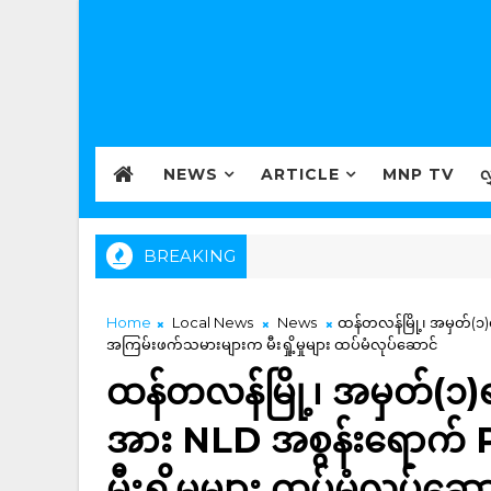
NEWS
ARTICLE
MNP TV
လ
BREAKING
Home
Local News
News
ထန်တလန်မြို့၊ အမှတ်(၁
အကြမ်းဖက်သမားများက မီးရှို့မှုများ ထပ်မံလုပ်ဆောင်
ထန်တလန်မြို့၊ အမှတ်(၁)ရ
အား NLD အစွန်းရောက်
မီးရှို့မှုများ ထပ်မံလုပ်ဆေ