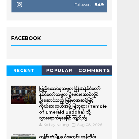
849
Followers
FACEBOOK
RECENT
POPULAR
COMMENTS
ပြည်ထောင်စုသမ္မတမြန်မာနိုင်ငံတော်
နိုင်ငံတော်သမ္မတ ဦးမင်းအောင်လှိုင်
ဦးဆောင်သည့် မြန်မာအဆင့်မြင့်
ကိုယ်စားလှယ်အဖွဲ့ မြဘုရား (Temple
of Emerald Buddha) သို့
သွားရောက်ဖူးမြော်ကြည်ညို
Ko Lay Naung
Aug 08, 2026
ကျိုင်းတုံမြို့နယ်အတွင်း အွန်လိုင်း