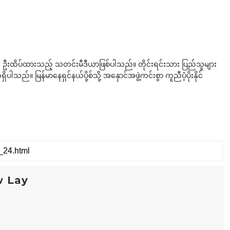
ို ဦးထိပ်ထားသည့် သတင်းမီဒီယာဖြစ်ပါသည်။ တိုင်းရင်းသား ပြည်သူများ
်။ မြန်မာနေရှင်နယ်ပို့စ်သို့ အနှောင်အဖွဲ့ကင်းစွာ ကူညီပံ့ပိုးနိုင်
w Lay