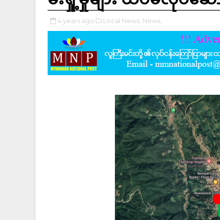
4 years ago
Local News,
News,