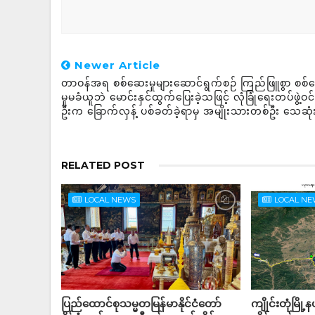
Newer Article
တာဝန်အရ စစ်ဆေးမှုများဆောင်ရွက်စဉ် ကြည်ဖြူစွာ စစ်
မှုမခံယူဘဲ မောင်းနှင်ထွက်ပြေးခဲ့သဖြင့် လုံခြုံရေးတပ်ဖွဲ့ဝ
ဦးက ခြောက်လှန့် ပစ်ခတ်ခဲ့ရာမှ အမျိုးသားတစ်ဦး သေဆုံ
RELATED POST
LOCAL NEWS
LOCAL N
ပြည်ထောင်စုသမ္မတမြန်မာနိုင်ငံတော်
ကျိုင်းတုံမြို