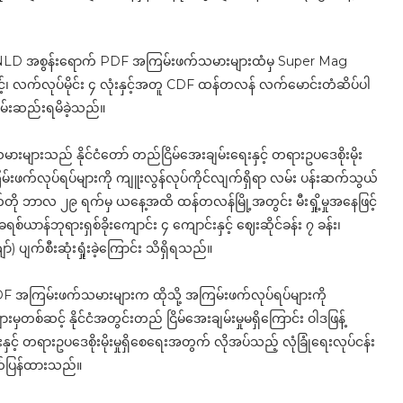
ာင်းနှင့် NLD အစွန်းရောက် PDF အကြမ်းဖက်သမားများထံမှ Super Mag
့်၊ လက်လုပ်မိုင်း ၄ လုံးနှင့်အတူ CDF ထန်တလန် လက်မောင်းတံဆိပ်ပါ
မ်းဆည်းရမိခဲ့သည်။
ားသည် နိုင်ငံတော် တည်ငြိမ်အေးချမ်းရေးနှင့် တရားဥပဒေစိုးမိုး
းဖက်လုပ်ရပ်များကို ကျူးလွန်လုပ်ကိုင်လျက်ရှိရာ လမ်း ပန်းဆက်သွယ်
တို ဘာလ ၂၉ ရက်မှ ယနေ့အထိ ထန်တလန်မြို့အတွင်း မီးရှို့မှုအနေဖြင့်
ရစ်ယာန်ဘုရားရှစ်ခိုးကျောင်း ၄ ကျောင်းနှင့် ဈေးဆိုင်ခန်း ၇ ခန်း၊
) ပျက်စီးဆုံးရှုံးခဲ့ကြောင်း သိရှိရသည်။
 အကြမ်းဖက်သမားများက ထိုသို့ အကြမ်းဖက်လုပ်ရပ်များကို
စ်ဆင့် နိုင်ငံအတွင်းတည် ငြိမ်အေးချမ်းမှုမရှိကြောင်း ဝါဒဖြန့်
့် တရားဥပဒေစိုးမိုးမှုရှိစေရေးအတွက် လိုအပ်သည့် လုံခြုံရေးလုပ်ငန်း
်ပြန်ထားသည်။