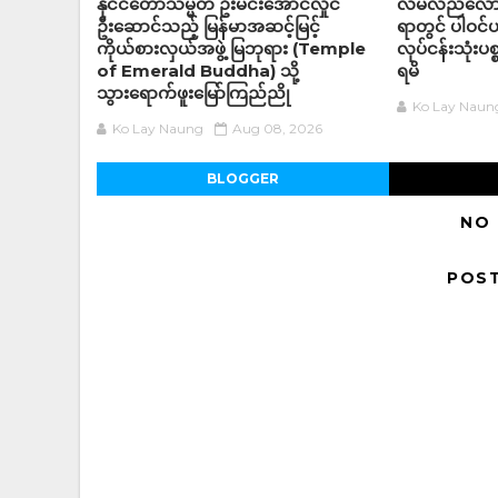
နိုင်ငံတော်သမ္မတ ဦးမင်းအောင်လှိုင်
လိမ်လည်လောင
ဦးဆောင်သည့် မြန်မာအဆင့်မြင့်
ရာတွင် ပါဝင
ကိုယ်စားလှယ်အဖွဲ့ မြဘုရား (Temple
လုပ်ငန်းသုံးပစ
of Emerald Buddha) သို့
ရမိ
သွားရောက်ဖူးမြော်ကြည်ညို
Ko Lay Naun
Ko Lay Naung
Aug 08, 2026
BLOGGER
NO
POS