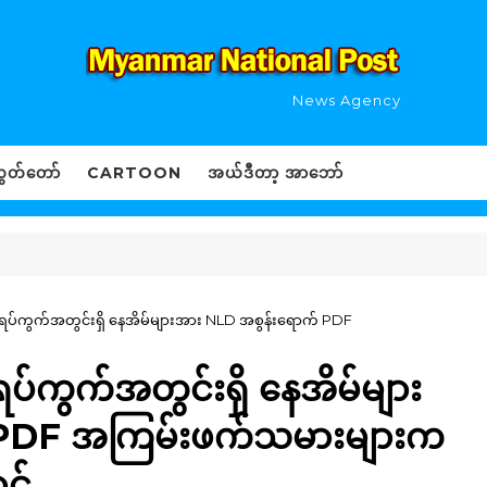
News Agency
ွှတ်တော်
CARTOON
အယ်ဒီတာ့ အာဘော်
)ရပ်ကွက်အတွင်းရှိ နေအိမ်များအား NLD အစွန်းရောက် PDF
ပ်ကွက်အတွင်းရှိ နေအိမ်များ
 PDF အကြမ်းဖက်သမားများက
ာင်