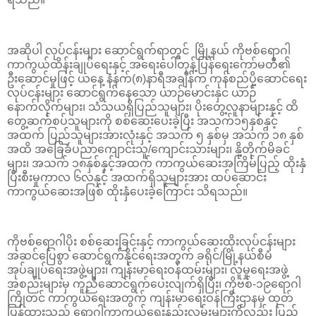
အဆိုပါ လုပ်ငန်းများ ဆောင်ရွက်ရာတွင် မြို့နယ် ကိုဗစ်ရောဂါ
ကာကွယ်ထိန်းချုပ်ရေးနှင့် အရေးပေါ်တုန့်ပြန်ရေးကော်မတီ၏
ဦးဆောင်မှုဖြင့် ယနေ့ နံနက်(၈)နာရီအချိန်က ကုန်စည်ပို့ဆောင်ရေး
လုပ်ငန်းများ ဆောင်ရွက်နေသော ယာဉ်မောင်းနှင ယာဉ်
နောက်လိုက်များ၊ သံသယရှိပြည်သူများ၊ ပိုးတွေ့လူနာများနှင့် ထိ
တွေ့ဆက်စပ်သူများကို စစ်ဆေးပေးခဲ့ပြီး အသက်၁၅နှစ်နှင့်
အထက် ပြည်သူများအားလုံးနှင့် အသက် ၅ နှစ်မှ အသက် ၁၈ နှစ်
အထိ အခြေခံပညာကျောင်းသူ/ကျောင်းသားများ၊ နို့တိုက်မိခင်
များ၊ အသက် ၁၈နှစ်နှင့်အထက် ကာကွယ်ဆေးအကြိမ်ပြည့် ထိုးနှံ
ပြီးစီးမှုကာလ ၆လနှင့် အထက်ရှိသူများအား ထပ်ဆောင်း
ကာကွယ်ဆေးအဖြစ် ထိုးနှံပေးခဲ့ကြောင်း သိရသည်။
ကိုဗစ်ရောဂါပိုး စစ်ဆေးခြင်းနှင့် ကာကွယ်ဆေးထိုးလုပ်ငန်းများ
အဆင်ပြေစွာ ဆောင်ရွက်နိုင်ရေးအတွက် ခရိုင်/မြို့နယ်စီမံ
အုပ်ချုပ်ရေးအဖွဲ့များ၊ ကျန်းမာရေးဝန်ထမ်းများ၊ လူမှုရေးအဖွဲ့
အစည်းများမှ ကူညီဆောင်ရွက်ပေးလျက်ရှိပြီး၊ ကိုဗစ်-၁၉ရောဂါ
ကြိုတင် ကာကွယ်ရေးအတွက် ကျန်းမာရေးဝန်ကြီးဌာနမှ ထုတ်
ပြန်ထားသည့် ရောဂါကာကွယ်ရေးနည်းလမ်းများကိုလည်း ပြည်