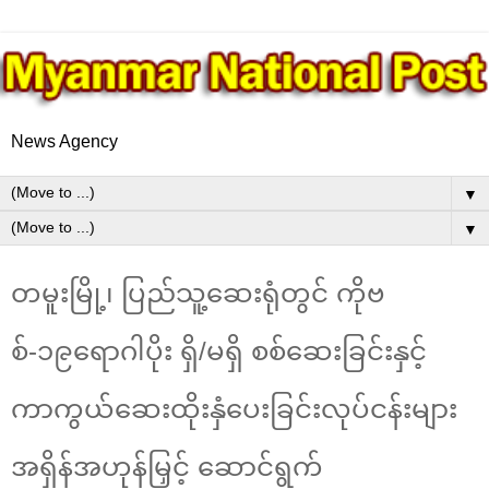
News Agency
▼
▼
တမူးမြို့၊ ပြည်သူ့ဆေးရုံတွင် ကိုဗ
စ်-၁၉ရောဂါပိုး ရှိ/မရှိ စစ်ဆေးခြင်းနှင့်
ကာကွယ်ဆေးထိုးနှံပေးခြင်းလုပ်ငန်းများ
အရှိန်အဟုန်မြှင့် ဆောင်ရွက်