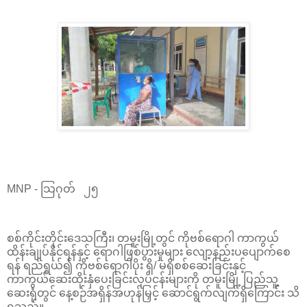
MNP - သြဂုတ် ၂၅
စစ်ကိုင်းတိုင်းဒေသကြီး၊ တမူးမြို့တွင် ကိုဗစ်ရောဂါ ကာကွယ်
ထိန်းချုပ်နိုင်ရန်နှင့် ရောဂါဖြစ်ပွားမှုများ လျော့နည်းပပျောက်စေ
ရန် ရည်ရွယ်၍ ကိုဗစ်ရောဂါပိုး ရှိ/ မရှိစစ်ဆေးခြင်းနှင့်
ကာကွယ်ဆေးထိုးနှံပေးခြင်းလုပ်ငန်းများကို တမူးမြို့ ပြည်သူ့
ဆေးရုံတွင် နေ့စဉ်အရှိန်အဟုန်မြှင့် ဆောင်ရွက်လျက်ရှိကြောင်း သိ
ရသည်။