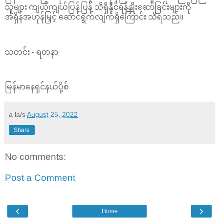
သူများ ကျယ်ကျယ်ပြန့်ပြန့် သိရှိနိုင်ရန်နှိုးဆော်ခြင်းများကို
အရှိန်အဟုန်မြှင့် ဆောင်ရွက်လျက်ရှိကြောင်း သိရသည်။
သတင်း - ရတနာ
မြန်မာနေရှင်နယ်ပို့စ်
a la/s
August 25, 2022
Share
No comments:
Post a Comment
‹
›
Home