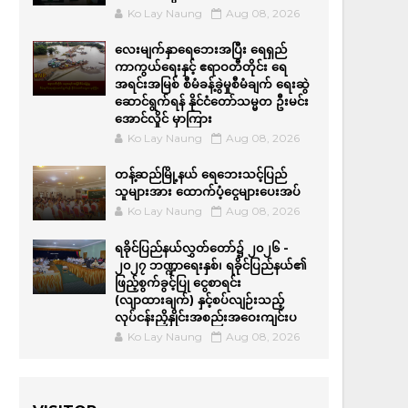
Ko Lay Naung
Aug 08, 2026
လေးမျက်နှာရေဘေးအပြီး ရေရှည်
ကာကွယ်ရေးနှင့် ဧရာဝတီတိုင်း ရေ
အရင်းအမြစ် စီမံခန့်ခွဲမှုစီမံချက် ရေးဆွဲ
ဆောင်ရွက်ရန် နိုင်ငံတော်သမ္မတ ဦးမင်း
အောင်လှိုင် မှာကြား
Ko Lay Naung
Aug 08, 2026
တန့်ဆည်မြို့နယ် ရေဘေးသင့်ပြည်
သူများအား ထောက်ပံ့ငွေများပေးအပ်
Ko Lay Naung
Aug 08, 2026
ရခိုင်ပြည်နယ်လွှတ်တော်၌ ၂၀၂၆ -
၂၀၂၇ ဘဏ္ဍာရေးနှစ်၊ ရခိုင်ပြည်နယ်၏
ဖြည့်စွက်ခွင့်ပြု ငွေစာရင်း
(လျာထားချက်) နှင့်စပ်လျဉ်းသည့်
လုပ်ငန်းညှိနှိုင်းအစည်းအဝေးကျင်းပ
Ko Lay Naung
Aug 08, 2026