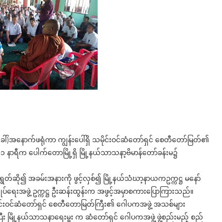
(ခေါ်)အနောက်ဖရုံကာ ကျွန်းပေါ်ရှိ သမိုင်းဝင်ဆံတော်ရှင် စေတီတော်မြတ်၏
 ၁ နာရီက ပေါက်တောမြို့ရှိ မြို့နယ်သာသနာ့ဗိမာန်တော်ခန်းမ၌
ို၍ အခမ်းအနားကို ဖွင့်လှစ်၍ မြို့နယ်သံဃာ့နာယကဥက္ကဋ္ဌ မနော်
ျုပ်ရေးအဖွဲ့ ဥက္ကဋ္ဌ ဦးဆန်းထွန်းက အဖွင့်အမှာစကားပြောကြားသည်။
သမိုင်းဝင်ဆံတော်ရှင် စေတီတောမြတ်ကြီး၏ ဂေါပကအဖွဲ့ အသစ်များ
ြီး မြို့နယ်သာသနာရေးမှူး က ဆံတော်ရှင် ဂေါပကအဖွဲ့ ဖွဲ့စည်းမည့် စည်