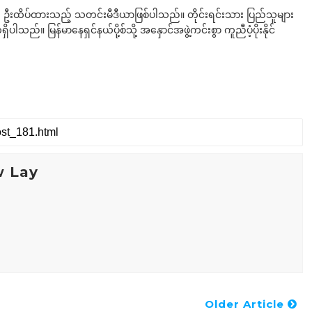
ို ဦးထိပ်ထားသည့် သတင်းမီဒီယာဖြစ်ပါသည်။ တိုင်းရင်းသား ပြည်သူများ
်။ မြန်မာနေရှင်နယ်ပို့စ်သို့ အနှောင်အဖွဲ့ကင်းစွာ ကူညီပံ့ပိုးနိုင်
w Lay
Older Article