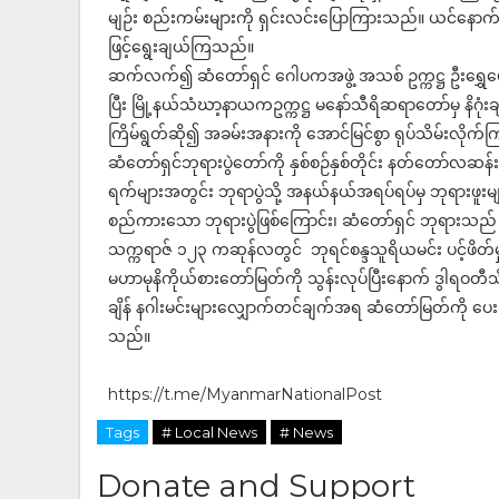
မျဉ်း စည်းကမ်းများကို ရှင်းလင်းပြောကြားသည်။ ယင်နေ
ဖြင့်ရွေးချယ်ကြသည်။
ဆက်လက်၍ ဆံတော်ရှင် ဂေါပကအဖွဲ့ အသစ် ဥက္ကဋ္ဌ ဦးရွှေဖေ
ပြီး မြို့နယ်သံဃာ့နာယကဥက္ကဋ္ဌ မနော်သီရိဆရာတော်မှ နိဂုံ
ကြိမ်ရွတ်ဆို၍ အခမ်းအနားကို အောင်မြင်စွာ ရုပ်သိမ်းလို
ဆံတော်ရှင်ဘုရားပွဲတော်ကို နှစ်စဉ်နှစ်တိုင်း နတ်တော်လဆ
ရက်များအတွင်း ဘုရာပွဲသို့ အနယ်နယ်အရပ်ရပ်မှ ဘုရားဖူး
စည်ကားသော ဘုရားပွဲဖြစ်ကြောင်း၊ ဆံတော်ရှင် ဘုရားသည် ရခ
သက္ကရာဇ် ၁၂၃ ကဆုန်လတွင် ဘုရင်စန္ဒသူရိယမင်း ပင့်ဖိတ်မ
မဟာမုနိကိုယ်စားတော်မြတ်ကို သွန်းလုပ်ပြီးနောက် ဒွါရဝတီ
ချိန် နဂါးမင်းများလျှောက်တင်ချက်အရ ဆံတော်မြတ်ကို ပေ
သည်။
https://t.me/MyanmarNationalPost
Tags
# Local News
# News
Donate and Support