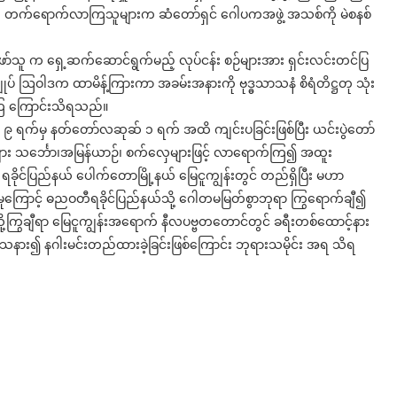
ာက် တက်ရောက်လာကြသူများက ဆံတော်ရှင် ဂေါပကအဖွဲ့ အသစ်ကို မဲစနစ်
ာ်သူ က ရှေ့ဆက်ဆောင်ရွက်မည့် လုပ်ငန်း စဉ်များအား ရှင်းလင်းတင်ပြ
းချုပ် ဩဝါဒက ထာမိန့်ကြားကာ အခမ်းအနားကို ဗုဒ္ဓသာသနံ စိရံတိဋ္ဌတု သုံး
က်ကြ ကြောင်းသိရသည်။
န်း ၉ ရက်မှ နတ်တော်လဆုဆ် ၁ ရက် အထိ ကျင်းပခြင်းဖြစ်ပြီး ယင်းပွဲတော်
များ သင်္ဘော၊အမြန်ယာဉ်၊ စက်လှေများဖြင့် လာရောက်ကြ၍ အထူး
ိုင်ပြည်နယ် ပေါက်တောမြို့နယ် မြေငူကျွန်းတွင် တည်ရှိပြီး မဟာ
ှုကြောင့် ဓညဝတီရခိုင်ပြည်နယ်သို့ ဂေါတမမြတ်စွာဘုရာ ကြွရောက်ချီ၍
သို့ကြွချီရာ မြေငူကျွန်းအရောက် နီလပဗ္ဗတတောင်တွင် ခရီးတစ်ထောင့်နား
းသနား၍ နဂါးမင်းတည်ထားခဲ့ခြင်းဖြစ်ကြောင်း ဘုရားသမိုင်း အရ သိရ