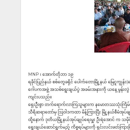
MNP ၊ အောက်တိုဘာ ၁၉
ရခိုင်ပြည်နယ် စစ်တွေခရိုင် ပေါက်တောမြို့နယ် မြေငူကျွန်း
ဂေါပကအဖွဲ့ အသစ်ရွေးချယ်ပွဲ အခမ်းအနားကို ယနေ့ မွန်းလွဲ
ကျင်းပသည်။
ရှေးဦးစွာ တက်ရောက်လာကြသူများက နမောတဿသုံးကြိမ်ရွတ်ဆ
သီရိဆရာတော်မှ ဩဝါဒကထာ မိန့်ကြားပြီး မြို့နယ်စီမံအုပ်ခ
ထို့နောက် ဒုတိယမြို့နယ်အုပ်ချုပ်ရေးမှူး ဦးရဲအောင် က 
ရွေးချယ်ဆောင်ရွက်မည့် ကိစ္စရပ်များကို ရှင်းလင်းဖတ်ကြားပ