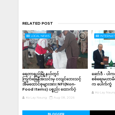
RELATED POST
LOCAL NEWS
INTERNA
ရေတာရှည်မြို့နယ်တွင်
ဆော်ဒီ - ပါကစ္
ကြက်ခြေနီအသင်းမှ ငလျင်ဘေးသင့်
စစ်ရေးမဟာမိတ်
အိမ်‌ထောင်စုများအား NFI(Non-
က ပေါက်ကွဲ
Food Items) ပစ္စည်း ထောက်ပံ့
Ko Lay Naun
Ko Lay Naung
Aug 08, 2026
BLOGGER