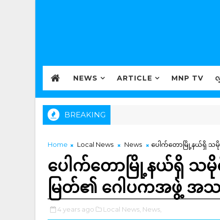
NEWS
ARTICLE
MNP TV
လ
BREAKING
Home
Local News
News
ပေါက်တောမြို့နယ်ရှိ သ
ပေါက်တောမြို့နယ်ရှိ သမိ
မြတ်၏ ဂေါပကအဖွဲ့ အသစ
4 years ago
Local News,
News,