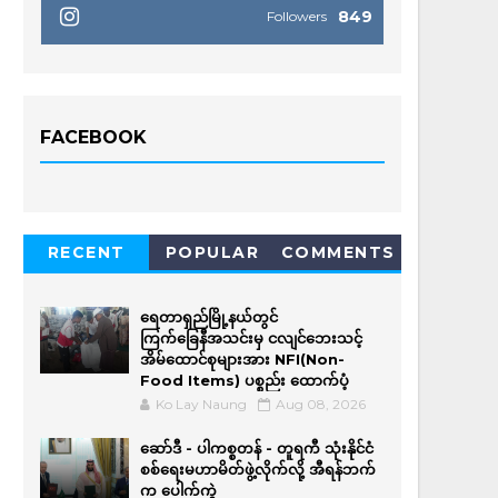
849
Followers
FACEBOOK
RECENT
POPULAR
COMMENTS
ရေတာရှည်မြို့နယ်တွင်
ကြက်ခြေနီအသင်းမှ ငလျင်ဘေးသင့်
အိမ်‌ထောင်စုများအား NFI(Non-
Food Items) ပစ္စည်း ထောက်ပံ့
Ko Lay Naung
Aug 08, 2026
ဆော်ဒီ - ပါကစ္စတန် - တူရကီ သုံးနိုင်ငံ
စစ်ရေးမဟာမိတ်ဖွဲ့လိုက်လို့ အီရန်ဘက်
က ပေါက်ကွဲ