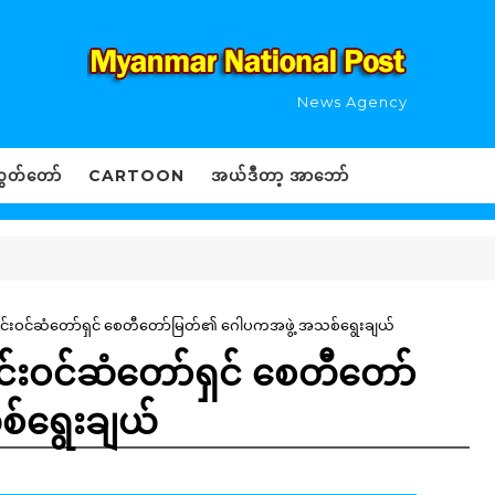
News Agency
ွှတ်တော်
CARTOON
အယ်ဒီတာ့ အာဘော်
မိုင်းဝင်ဆံတော်ရှင် စေတီတော်မြတ်၏ ဂေါပကအဖွဲ့ အသစ်ရွေးချယ်
ုင်းဝင်ဆံတော်ရှင် စေတီတော်
်ရွေးချယ်