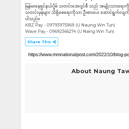
မြန်မာနေရှင်နယ်ပို့စ် သတင်းအေဂျင်စီ သည် အမျိုးသားရေးက
သတင်းမှန်များ သိရှိစေရေးကိုသာ ဦးစားပေး ဆောင်ရွက်လျက်ရှိပါသည
ပါသည်။
KBZ Pay - 09793975969 (U Nauing Win Tun)
Wave Pay - 09692366274 (U Naing Win Tun)
Share This
About Naung Ta