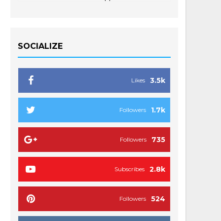
SOCIALIZE
3.5k
Likes
1.7k
Followers
735
Followers
2.8k
Subscribes
524
Followers