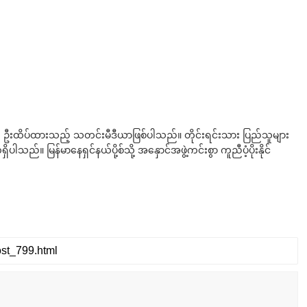
ို ဦးထိပ်ထားသည့် သတင်းမီဒီယာဖြစ်ပါသည်။ တိုင်းရင်းသား ပြည်သူများ
်။ မြန်မာနေရှင်နယ်ပို့စ်သို့ အနှောင်အဖွဲ့ကင်းစွာ ကူညီပံ့ပိုးနိုင်