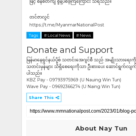
ဖြင့် စနစ်တကျ စွန့်ပစ်ခဲ့ကြကြောင်း သိရသည်။
တင်ဇာလွင်
https://t.me/MyanmarNationalPost
Tags
# Local News
# News
Donate and Support
မြန်မာနေရှင်နယ်ပို့စ် သတင်းအေဂျင်စီ သည် အမျိုးသားရေးက
သတင်းမှန်များ သိရှိစေရေးကိုသာ ဦးစားပေး ဆောင်ရွက်လျက်ရှိပါသည
ပါသည်။
KBZ Pay - 09793975969 (U Nauing Win Tun)
Wave Pay - 09692366274 (U Naing Win Tun)
Share This
About Nay Tun