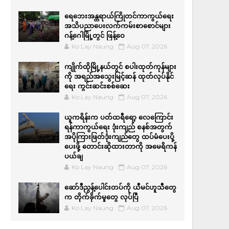
ရေဘေးအန္တရာယ်ကြိုတင်ကာကွယ်ရေး
အသိပညာပေးလက်ကမ်းစာစောင်များ
ဂန့်ဂေါမြို့တွင် ဖြန့်ဝေ
Ko Lay Naung
Aug 07, 2026
ကျိုက်ထိုမြို့နယ်တွင် စပါးထုတ်ကုန်များ
ကို အရည်အ‌သွေးမြင့်ဆန် ထုတ်လုပ်နိုင်
ရေး ကွင်းဆင်းစစ်ဆေး
Ko Lay Naung
Aug 07, 2026
ယူကရိန်းက ပတ်ထရီရော့ လေကြောင်း
ရန်ကာကွယ်ရေး ဒုံးကျည် စနစ်အတွက်
အပိုကြားဖြတ်ဒုံးကျည်တွေ ထပ်မံပေးပို့
ပေးဖို့ တောင်းဆိုထားတာကို အမေရိကန်
ပယ်ချ
Ko Lay Naung
Aug 07, 2026
ဆော်ဒီညွန့်ပေါင်းတပ်ကို ယီမင်ဟူသီတွေ
က တိုက်ခိုက်မှုတွေ လုပ်ပြီ
Ko Lay Naung
Aug 07, 2026