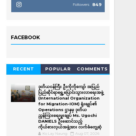
849
Followers
FACEBOOK
RECENT
POPULAR
COMMENTS
ဒုတိယဝန်ကြီး ဦးကိုကိုကျော် အပြည်
ပြည်ဆိုင်ရာရွှေ့ပြောင်းသွားလာရေးအဖွဲ့
(International Organization
for Migration-IOM) ရုံးချုပ်၏
Operations ဌာနမှ ဒုတိယ
ညွှန်ကြားရေးမှူးချုပ် Ms. Ugochi
DANIELS ဦးဆောင်သည့်
ကိုယ်စားလှယ်အဖွဲ့အား လက်ခံတွေ့ဆုံ
Ko Lay Naung
Aug 07, 2026