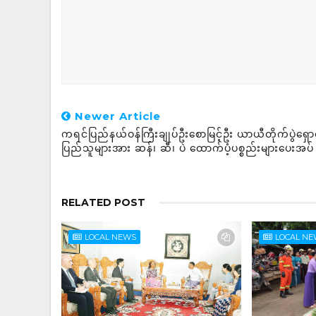
Newer Article
ကရင်ပြည်နယ်ဝန်ကြီးချုပ်ဦးစောမြင့်ဦး ယာယီတိုက်ပွဲရှော
ပြည်သူများအား ဆန်၊ ဆီ၊ ပဲ ထောက်ပံ့ပစ္စည်းများပေးအပ်
RELATED POST
LOCAL NEWS
LOCAL N