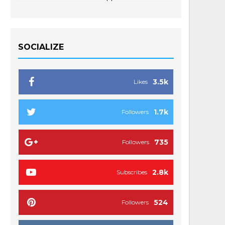
SOCIALIZE
3.5k
Likes
1.7k
Followers
735
Followers
2.8k
Subscribes
524
Followers