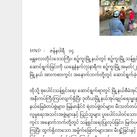
MNP - ဇန်နဝါရီ ၁၄
မန္တလေးတိုင်းဒေသကြီး၊ စဉ့်ကူးမြို့နယ်တွင် စဉ့်ကူးမြို့သ
ဆောင်ရွက်ခြင်းကို ယနေ့နံနက်(၇)နာရီက စဉ့်ကူးမြို့အမှတ်
မြို့နယ် အားကစားကွင်း အနောက်ဘက်တို့တွင် ဆောင်ရွက်ခ
ထိုသို့ စုပေါင်းသန့်ရှင်းရေး ဆောင်ရွက်ရာတွင် မြို့နယ်စီမံအုပ်ခ
အနီးကပ်ကြီးကြပ်လျက်ရှိပြီး ဒုတိယမြို့နယ်အုပ်ချုပ်ရေးမှူးန
နယ်မြေခံတပ်ဖွဲ့များ၊ မြန်မာနိုင်ငံ ရဲတပ်ဖွဲ့ဝင်များ၊ မီးသတ်တပ
လူမှုရေးအသင်းအဖွဲ့များနှင့် ပြည်သူများ ပူးပေါင်းပါဝင်သ
ကွင်း အနောက်ဘက်တို့တွင် သန့်ရှင်းရေးပြုလုပ်ခြင်း၊ မြက်ပင်မ
ကြပြီး ထွက်ရှိလာသော အမှိုက်ခြောက်များအား မီးရှို့ခြင်းနှင့