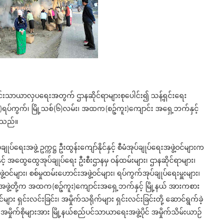
န့်ရှင်းသာယာလှပရေးအတွက် ဌာနဆိုင်ရာများစုပေါင်း၍ သန့်ရှင်းရေး
(၂)ရပ်ကွက်၊ မြို့သစ်(၆)လမ်း၊ အထက(စဉ့်ကူး)ကျောင်း အရှေ့ဘက်နှင့်
ဲ့သည်။
ျုပ်ရေးအဖွဲ့ ဥက္ကဋ္ဌ ဦးထွန်းကျော်နိုင်နှင့် စီမံအုပ်ချုပ်ရေးအဖွဲ့ဝင်များက
ှင့် အထွေထွေအုပ်ချုပ်ရေး ဦးစီးဌာနမှ ဝန်ထမ်းများ၊ ဌာနဆိုင်ရာများ၊
်ဖွဲ့ဝင်များ၊ စစ်မှုထမ်းဟောင်းအဖွဲ့ဝင်များ၊ ရပ်ကွက်အုပ်ချုပ်ရေးမှူးများ၊
ောအဖွဲ့တို့က အထက(စဉ့်ကူး)ကျောင်းအရှေ့ဘက်နှင့် မြို့နယ် အားကစား
ျား ရှင်းလင်းခြင်း၊ အမှိုက်သရိုက်များ ရှင်းလင်းခြင်းတို့ ဆောင်ရွက်ခဲ့
် အမှိုက်စိုများအား မြို့နယ်စည်ပင်သာယာရေးအဖွဲ့ပိုင် အမှိုက်သိမ်းယာဉ်