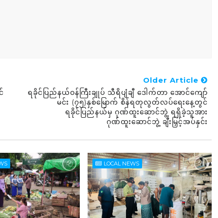
Older Article
င်
ရခိုင်ပြည်နယ်ဝန်ကြီးချုပ် သီရိပျံချီ ဒေါက်တာ အောင်ကျော်
မင်း (၇၅)နှစ်မြောက် စိန်ရတုလွတ်လပ်ရေးနေ့တွင်
ရခိုင်ပြည်နယ်မှ ဂုဏ်ထူးဆောင်ဘွဲ့ ရရှိခဲ့သူအား
ဂုဏ်ထူးဆောင်ဘွဲ့ ချီးမြှင့်အပ်နှင်း
EWS
LOCAL NEWS