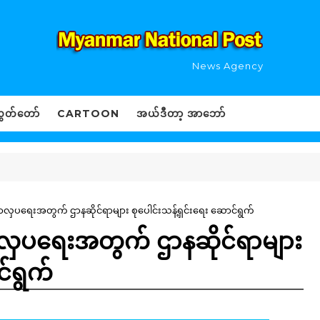
News Agency
ွှတ်တော်
CARTOON
အယ်ဒီတာ့ အာဘော်
ယာလှပရေးအတွက် ဌာနဆိုင်ရာများ စုပေါင်းသန့်ရှင်းရေး ဆောင်ရွက်
ယာလှပရေးအတွက် ဌာနဆိုင်ရာများ
င်ရွက်