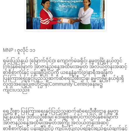
MNP ၊ ဇူလိုင် ၁၁
ရှမ်းပြည်နယ် (မြောက်ပိုင်း)၊ ကျောက်မဲခရိုင်၊ နမ္မတူမြို့နယ်တွင်
(၇၆)နှစ်မြောက် အာဇာနည်နေ့အထိမ်းအမှတ် အလယ်တန်းအဆင့်
စာစီစာကုံးနှင့် ပန်းချီပြိုင်ပွဲကို ယနေ့နံနက်(၉)နာရီအချိန်က
ပြန်ကြားရေးနှင့်ပြည်သူ့ဆက်ဆံရေးဦးစီးဌာန၊ နမ္မတူမြို့နယ်ရုံးရှိ
လူထုအခြေပြုဗဟိုဌာန(Community Centre)ခန်းမ၌
ကျင်းပသည်။
ရှေ့ဦးစွာ ပြန်ကြားရေးနှင့်ပြည်သူ့ဆက်ဆံရေးဦးစီးဌာန နမ္မတူ
မြို့နယ်ရုံးမှ ဒုတိယဦးစီးမှူး ဒေါ်ချစ်ချစ်ပိုင်က(၇၆)နှစ်မြောက်
အာဇာနည်နေ့အထိမ်းအမှတ်အကြို အလယ်တန်းအဆင့်
စာစီစာကုံးနှင့် ပန်းချီပြိုင်ပွဲ ကျင်းပပြုလုပ်ရခြင်းရည်ရွယ်ချက်နှင့်