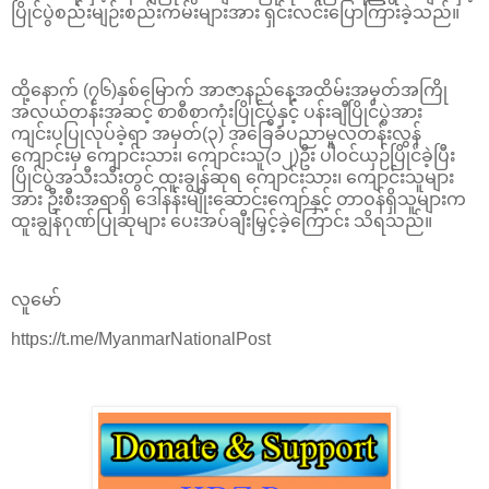
ပြိုင်ပွဲစည်းမျဉ်းစည်းကမ်းများအား ရှင်းလင်းပြောကြားခဲ့သည်။
ထို့နောက် (၇၆)နှစ်မြောက် အာဇာနည်နေ့အထိမ်းအမှတ်အကြို
အလယ်တန်းအဆင့် စာစီစာကုံးပြိုင်ပွဲနှင့် ပန်းချီပြိုင်ပွဲအား
ကျင်းပပြုလုပ်ခဲ့ရာ အမှတ်(၃) အခြေခံပညာမူလတန်းလွန်
ကျောင်းမှ ကျောင်းသား၊ ကျောင်းသူ(၁၂)ဦး ပါဝင်ယှဉ်ပြိုင်ခဲ့ပြီး
ပြိုင်ပွဲအသီးသီးတွင် ထူးချွန်ဆုရ ကျောင်းသား၊ ကျောင်းသူများ
အား ဦးစီးအရာရှိ ဒေါ်နန်းမျိုးဆောင်းကျော်နှင့် တာဝန်ရှိသူများက
ထူးချွန်ဂုဏ်ပြုဆုများ ပေးအပ်ချီးမြှင့်ခဲ့ကြောင်း သိရသည်။
လူမော်
https://t.me/MyanmarNationalPost