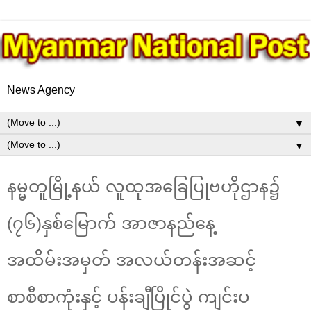
News Agency
▼
▼
နမ္မတူမြို့နယ် လူထုအခြေပြုဗဟိုဌာန၌
(၇၆)နှစ်မြောက် အာဇာနည်နေ့
အထိမ်းအမှတ် အလယ်တန်းအဆင့်
စာစီစာကုံးနှင့် ပန်းချီပြိုင်ပွဲ ကျင်းပ