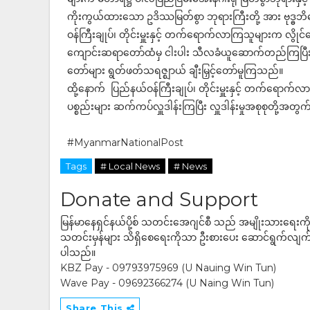
ကိုးကွယ်ထားသော ဥဒိဿမြတ်စွာ ဘုရားကြီးတို့ အား ဗုဒ
ဝန်ကြီးချုပ်၊ တိုင်းမှူးနှင့် တက်ရောက်လာကြသူများက လွို
ကျောင်းဆရာတော်ထံမှ ငါးပါး သီလခံယူဆောက်တည်ကြပြီး
တော်များ ရွတ်ဖတ်သရဇ္ဈာယ် ချီးမြှင့်တော်မူကြသည်။
ထို့နောက် ပြည်နယ်ဝန်ကြီးချုပ်၊ တိုင်းမှူးနှင့် တက်ရော
ပစ္စည်းများ ဆက်ကပ်လှူဒါန်းကြပြီး လှူဒါန်းမှုအစုစုတို့
#MyanmarNationalPost
Tags
# Local News
# News
Donate and Support
မြန်မာနေရှင်နယ်ပို့စ် သတင်းအေဂျင်စီ သည် အမျိုးသားရေးက
သတင်းမှန်များ သိရှိစေရေးကိုသာ ဦးစားပေး ဆောင်ရွက်လျက်ရှိပါသည
ပါသည်။
KBZ Pay - 09793975969 (U Nauing Win Tun)
Wave Pay - 09692366274 (U Naing Win Tun)
Share This