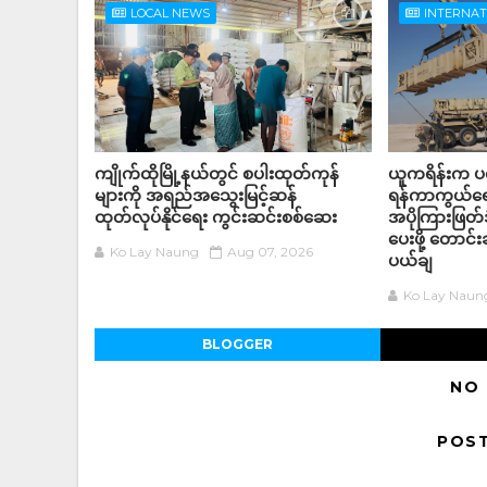
LOCAL NEWS
INTERNA
ကျိုက်ထိုမြို့နယ်တွင် စပါးထုတ်ကုန်
ယူကရိန်းက ပ
များကို အရည်အ‌သွေးမြင့်ဆန်
ရန်ကာကွယ်ရေ
ထုတ်လုပ်နိုင်ရေး ကွင်းဆင်းစစ်ဆေး
အပိုကြားဖြတ်ဒ
ပေးဖို့ တောင
Ko Lay Naung
Aug 07, 2026
ပယ်ချ
Ko Lay Naun
BLOGGER
NO
POS