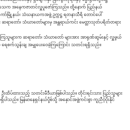
္ဓဘိသေက အနေကဇာတင်လှူပူဇော်ကြသည်။ ထို့နောက် ပြည်နယ်
င်ကော်မြို့နယ်၊ သံဃနာယကအဖွဲ့ ဥက္ကဋ္ဌ ရတနာသီရိ တောင်ပေါ်
 ဆရာတော်၊ သံဃာတော်များမှ အန္တရာယ်ကင်း မေတ္တာသုတ်ပရိတ်တရား
က်လာကြသူများက ဆရာတော်၊ သံဃာတော် များအား အာရုဏ်ဆွမ်းနှင့် လှူဖွယ်
အတွက် ရေစက်သွန်းချ အမျှပေးဝေခဲ့ကြကြောင်း သတင်းရရှိသည်။
ို ဦးထိပ်ထားသည့် သတင်းမီဒီယာဖြစ်ပါသည်။ တိုင်းရင်းသား ပြည်သူများ
်။ မြန်မာနေရှင်နယ်ပို့စ်သို့ အနှောင်အဖွဲ့ကင်းစွာ ကူညီပံ့ပိုးနိုင်