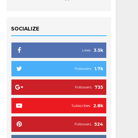
SOCIALIZE
3.5k
Likes
1.7k
Followers
735
Followers
2.8k
Subscribes
524
Followers