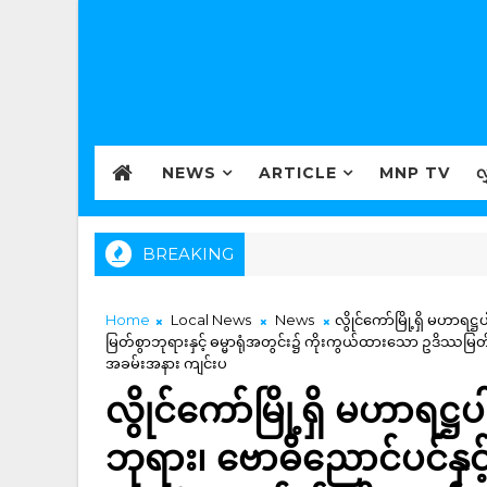
NEWS
ARTICLE
MNP TV
လ
BREAKING
Home
Local News
News
လွိုင်ကော်မြို့ရှိ မဟာရဋ္
မြတ်စွာဘုရားနှင့် ဓမ္မာရုံအတွင်း၌ ကိုးကွယ်ထားသော ဥဒိဿမ
အခမ်းအနား ကျင်းပ
လွိုင်ကော်မြို့ရှိ မဟာရဋ္
ဘုရား၊ ဗောဓိညောင်ပင်နှင့်