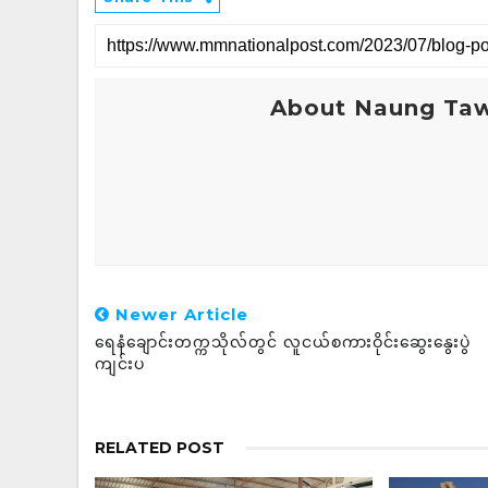
About Naung Ta
Newer Article
ရေနံချောင်းတက္ကသိုလ်တွင် လူငယ်စကားဝိုင်းဆွေးနွေးပွဲ
ကျင်းပ
RELATED POST