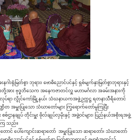
ဂါးရုံမြတ်စွာ ဘုရား၊ ဗောဓိညောင်ပင်နှင့် ရှစ်မျက်နှာမြတ်စွာဘုရားနှင့်
ြီးတို့အား ဗုဒ္ဓဘိသေက အနေကဇာတင်လှူ မဟာမင်္ဂလာ အခမ်းအနားကို
ပ ပြုလုပ်ရာ လွိုင်ကော်မြို့နယ်၊ သံဃနာယကအဖွဲ့ဥက္ကဋ္ဌ ရတနာသီရိတောင်
ဏ္ဍိတ အမှူးပြုသော သံဃာတော်များ ကြွရောက်တော်မူကြပြီး
ဌာနချုပ် တိုင်းမှူး ဗိုလ်ချုပ်လှမိုးနှင့် အဖွဲ့ဝင်များ၊ ပြည်နယ်အစိုးရအဖွဲ့
က်ကြ သည်။
သီရိတောင် ပေါ်ကျောင်းဆရာတော် အမှူးပြုသော ဆရာတော်၊ သံဃာတော်
ာဓိညောင်ပင်နှင့် ရှစ်မျက်နှာ မြတ်စွာဘုရားနှင့် ဓမ္မာရုံအတွင်း၌