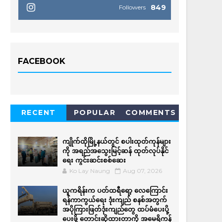
849
Followers
FACEBOOK
RECENT
POPULAR
COMMENTS
ကျိုက်ထိုမြို့နယ်တွင် စပါးထုတ်ကုန်များ
ကို အရည်အ‌သွေးမြင့်ဆန် ထုတ်လုပ်နိုင်
ရေး ကွင်းဆင်းစစ်ဆေး
Ko Lay Naung
Aug 07, 2026
ယူကရိန်းက ပတ်ထရီရော့ လေကြောင်း
ရန်ကာကွယ်ရေး ဒုံးကျည် စနစ်အတွက်
အပိုကြားဖြတ်ဒုံးကျည်တွေ ထပ်မံပေးပို့
ပေးဖို့ တောင်းဆိုထားတာကို အမေရိကန်