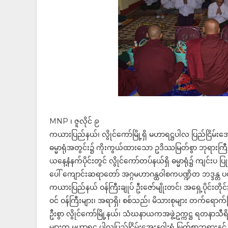
MNP ၊ ဇူလိုင် ၉
ကယားပြည်နယ်၊ လွိုင်ကော်မြို့ရှိ မဟာရဋ္ဌပါလ ပြည်ငြိမ်းအေးန
ဓမ္မာရုံအတွင်း၌ ကိုးကွယ်ထားသော ဥဒိဿမြတ်စွာ ဘုရားက
ယနေ့နံနက်ပိုင်းတွင် လွိုင်ကော်တပ်နယ်ရှိ ဓမ္မာရုံ၌ ကျင်း
ပေါ် ကျောင်းဆရာတော် အဂ္ဂမဟာဂန္ထဝါစကပဏ္ဍိတ ဘဒ္ဒန္တ ပ
ကယားပြည်နယ် ဝန်ကြီးချုပ် ဦးဇော်မျိုးတင်၊ အရှေ့ပိုင်းတိုင်း စစ်
ဝင် ဝန်ကြီးများ၊ အရာရှိ၊ စစ်သည်၊ မိသားစုများ တက်ရော
ဦးစွာ လွိုင်ကော်မြို့နယ်၊ သံဃနာယကအဖွဲ့ဥက္ကဋ္ဌ ရတနာ
များက မဟာရဋ္ဌ ပါလပြည်ငြိမ်းအေးနဂါးရုံ မြတ်စွာဘုရားနှင့် ဗေ