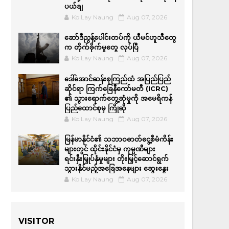
ပယ်ချ
Ko Lay Naung
Aug 07, 2026
ဆော်ဒီညွန့်ပေါင်းတပ်ကို ယီမင်ဟူသီတွေ
က တိုက်ခိုက်မှုတွေ လုပ်ပြီ
Ko Lay Naung
Aug 07, 2026
ဒေါ်အောင်ဆန်းစုကြည်ထံ အပြည်ပြည်
ဆိုင်ရာ ကြက်ခြေနီကော်မတီ (ICRC)
၏ သွားရောက်တွေ့ဆုံမှုကို အမေရိကန်
ပြည်ထောင်စုမှ ကြိုဆို
Ko Lay Naung
Aug 07, 2026
မြန်မာနိုင်ငံ၏ သဘာဝဓာတ်ငွေ့စီမံကိန်း
များတွင် ထိုင်းနိုင်ငံမှ ကုမ္ပဏီများ
ရင်းနှီးမြှုပ်နှံမှုများ တိုးမြှင့်ဆောင်ရွက်
သွားနိုင်မည့်အခြေအနေများ ဆွေးနွေး
Ko Lay Naung
Aug 07, 2026
VISITOR