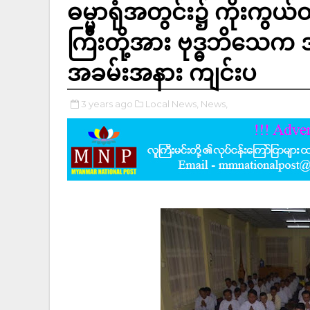
ဓမ္မာရုံအတွင်း၌ ကိုးက
ကြီးတို့အား ဗုဒ္ဓဘိသေ
အခမ်းအနား ကျင်းပ
3 years ago
Local News,
News,