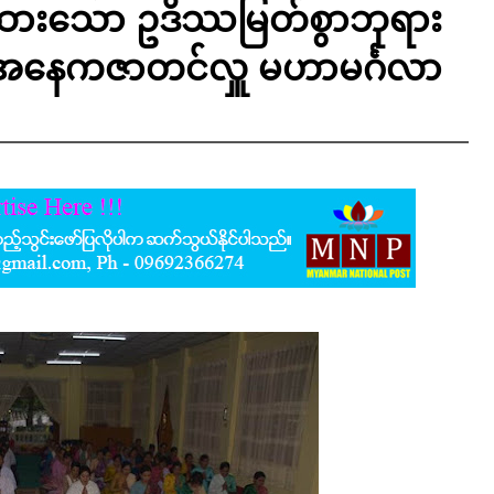
ွယ်ထားသော ဥဒိဿမြတ်စွာဘုရား
က အနေကဇာတင်လှူ မဟာမင်္ဂလာ