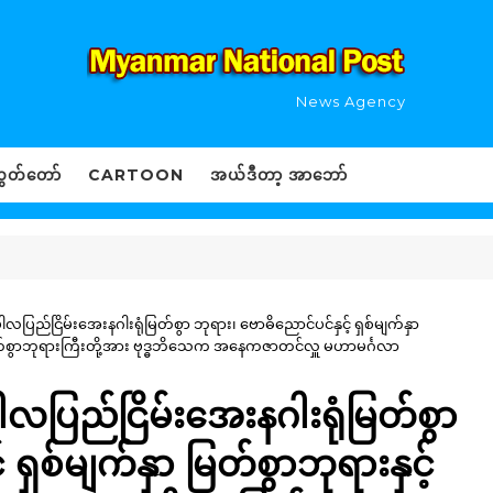
News Agency
ွှတ်တော်
CARTOON
အယ်ဒီတာ့ အာဘော်
ဌပါလပြည်ငြိမ်းအေးနဂါးရုံမြတ်စွာ ဘုရား၊ ဗောဓိညောင်ပင်နှင့် ရှစ်မျက်နှာ
ြတ်စွာဘုရားကြီးတို့အား ဗုဒ္ဓဘိသေက အနေကဇာတင်လှူ မဟာမင်္ဂလာ
ဌပါလပြည်ငြိမ်းအေးနဂါးရုံမြတ်စွာ
 ရှစ်မျက်နှာ မြတ်စွာဘုရားနှင့်