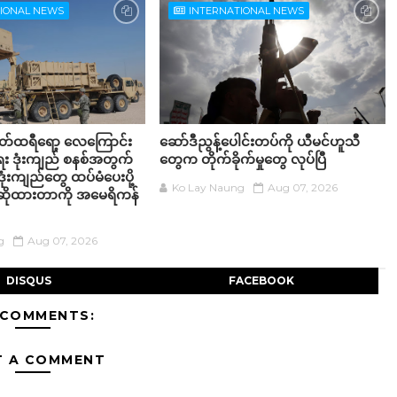
TIONAL NEWS
INTERNATIONAL NEWS
တ်ထရီရော့ လေကြောင်း
ဆော်ဒီညွန့်ပေါင်းတပ်ကို ယီမင်ဟူသီ
း ဒုံးကျည် စနစ်အတွက်
တွေက တိုက်ခိုက်မှုတွေ လုပ်ပြီ
ုံးကျည်တွေ ထပ်မံပေးပို့
Ko Lay Naung
Aug 07, 2026
်းဆိုထားတာကို အမေရိကန်
g
Aug 07, 2026
DISQUS
FACEBOOK
 COMMENTS:
T A COMMENT