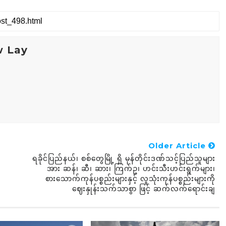
w Lay
Older Article
ရခိုင်ပြည်နယ်၊ စစ်တွေမြို့ ရှိ မုန်တိုင်းဒဏ်သင့်ပြည်သူများ
အား ဆန်၊ ဆီ၊ ဆား၊ ကြက်ဥ၊ ဟင်းသီးဟင်းရွက်များ၊
စားသောက်ကုန်ပစ္စည်းများနှင့် လူသုံးကုန်ပစ္စည်းများကို
ဈေးနှုန်းသက်သာစွာ ဖြင့် ဆက်လက်ရောင်းချ