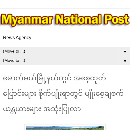
News Agency
▼
▼
မောက်မယ်မြို့နယ်တွင် အစေ့ထုတ်
ပြောင်းများ စိုက်ပျိုးရာတွင် မျိုးစေ့ချစက်
ယန္တယားများ အသုံးပြုလာ