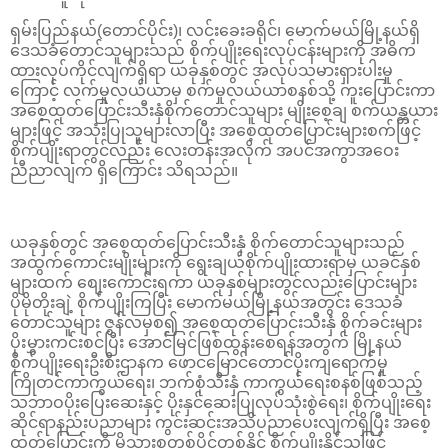
ရှမ်းပြည်နယ်(တောင်ပိုင်း)၊ လင်းခေးခရိုင်၊ မောက်မယ်မြို့နယ်ရှိ
ဒေသခံတောင်သူများသည် စိုက်ပျိုးရေးလုပ်ငန်းများကို အဓိက
ထားလုပ်ကိုင်လျက်ရှိရာ ယခုနှစ်တွင် အလုပ်သမားရှားပါးမှု
ကြောင့် လက်မှုလယ်ယာမှ စက်မှုလယ်ယာစနစ်သို့ ကူးပြောင်းကာ
အစေ့ထုတ်ပြောင်းသီးနှံစိုက်တောင်သူများ မျိုးစေ့ချ စက်ယန္တယား
များဖြင့် အသုံးပြုသူများလာပြီး အစေ့ထုတ်ပြောင်းများစက်ဖြင့်
စိုက်ပျိုးရာတွင်လည်း လေးတန်းအလိုက် အပင်အကွာအဝေး
ညီညာလျက် ရှိကြောင်း သိရသည်။
ယခုနှစ်တွင် အစေ့ထုတ်ပြောင်းသီးနှံ စိုက်တောင်သူများသည်
အထွက်ကောင်းမျိုးများကို ရွေးချယ်စိုက်ပျိုးထားရာမှ ယခင်နှစ်
များထက် စျေးကောင်းရကာ ယခုနှစ်များတွင်လည်းပြောင်းများ
ပိုမိုတိုးချဲ့ စိုက်ပျိုးကြပြီး မောက်မယ်မြို့နယ်အတွင်း ဒေသခံ
တောင်သူများ ဇွန်လမှစ၍ အစေ့ထုတ်ပြောင်းသီးနှံ စိုက်ခင်းများ
ပိုးမွှားကင်းစင်ပြီး အောင်မြင်ဖြစ်ထွန်းစေရန်အတွက် မြို့နယ်
စိုက်ပျိုးရေးဦးစီးဌာနက ဖောငမြောင်တောင်ပိုးကျရောက်မှု
ကြိုတင်ကာကွယ်ရေး၊ ဘက်စုံသီးနှံ ကာကွယ်ရေးစနစ်ဖြစ်သည့်
သဘာဝပိုးပြေးဆေးနှင့် ပိုးနှင်ဆေးပြုလုပ်သုံးစွဲရေး၊ စိုက်ပျိုးရေး
ဆိုင်ရာနည်းပညာများ ကွင်းဆင်းအသိပညာပေးလျက်ရှိပြီး အစေ့
ထုတ်ပြောင်းကို မိသားစုတစ်ပိုင်တစ်နိုင် စိုက်ပျိုးနိုင်သဖြင့်