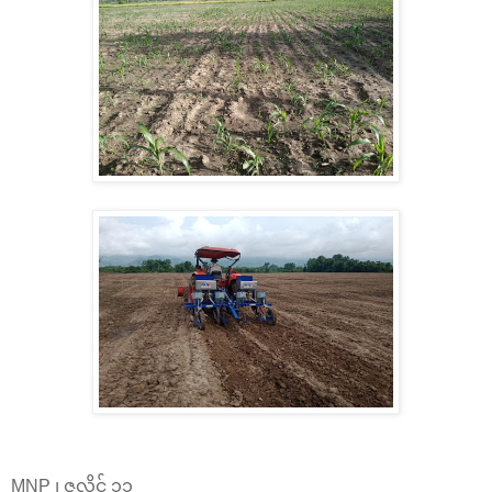
MNP ၊ ဇူလိုင် ၁၁