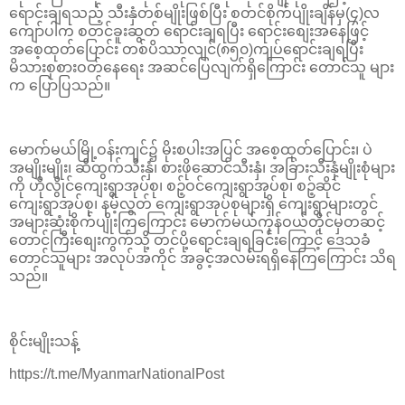
ရောင်းချရသည့် သီးနှံတစ်မျိုးဖြစ်ပြီး စတင်စိုက်ပျိုးချိန်မှ(၄)လ
ကျော်ပါက စတင်ခူးဆွတ် ရောင်းချရပြီး ရောင်းစျေးအနေဖြင့်
အစေ့ထုတ်ပြောင်း တစ်ပိဿာလျင်(၈၅၀)ကျပ်ရောင်းချရပြီး
မိသားစုစားဝတ်နေရေး အဆင်ပြေလျက်ရှိကြောင်း တောင်သူ များ
က ပြောပြသည်။
မောက်မယ်မြို့ဝန်းကျင်၌ မိုးစပါးအပြင် အစေ့ထုတ်ပြောင်း၊ ပဲ
အမျိုးမျိုး၊ ဆီထွက်သီးနှံ၊ စားဖိုဆောင်သီးနှံ၊ အခြားသီးနှံမျိုးစုံများ
ကို ဟိုလွိုင်ကျေးရွာအုပ်စု၊ စဉ့်ဝင်ကျေးရွာအုပ်စု၊ စဉ့်ဆိုင်
ကျေးရွာအုပ်စု၊ နမ့်လွတ် ကျေးရွာအုပ်စုများရှိ ကျေးရွာများတွင်
အများဆုံးစိုက်ပျိုးကြကြောင်း မောက်မယ်ကုန်ဝယ်တိုင်မှတဆင့်
တောင်ကြီးစျေးကွက်သို့ တင်ပို့ရောင်းချရခြင်းကြောင့် ဒေသခံ
တောင်သူများ အလုပ်အကိုင် အခွင့်အလမ်းရရှိနေကြကြောင်း သိရ
သည်။
စိုင်းမျိုးသန့်
https://t.me/MyanmarNationalPost