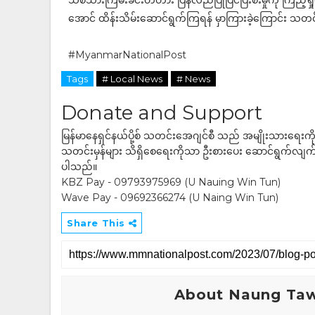
သစ်သားကြမ်းခင်းတံတား ပြန်လည်ပြုပြင်ပြီးစီးမှုကို ကြည့်ရှုစ
အောင် ထိန်းသိမ်းဆောင်ရွက်ကြရန် မှာကြားခဲ့ကြောင်း သတ
#MyanmarNationalPost
Tags
# Local News
# News
Donate and Support
မြန်မာနေရှင်နယ်ပို့စ် သတင်းအေဂျင်စီ သည် အမျိုးသားရေးက
သတင်းမှန်များ သိရှိစေရေးကိုသာ ဦးစားပေး ဆောင်ရွက်လျက်ရှိပါသည
ပါသည်။
KBZ Pay - 09793975969 (U Nauing Win Tun)
Wave Pay - 09692366274 (U Naing Win Tun)
Share This
About Naung Ta