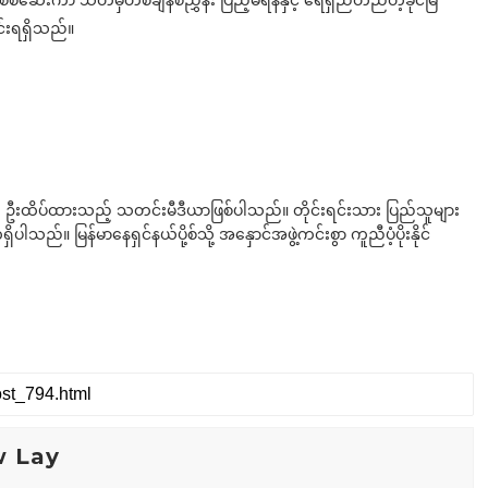
စ်ဆေးကာ သတ်မှတ်စံချိန်စံညွှန်း ပြည့်မီရန်နှင့် ရေရှည်တည်တံ့ခိုင်မြဲ
င်းရရှိသည်။
ို ဦးထိပ်ထားသည့် သတင်းမီဒီယာဖြစ်ပါသည်။ တိုင်းရင်းသား ပြည်သူများ
်။ မြန်မာနေရှင်နယ်ပို့စ်သို့ အနှောင်အဖွဲ့ကင်းစွာ ကူညီပံ့ပိုးနိုင်
w Lay