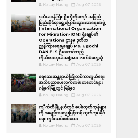
Ko Lay Naung
Aug 07, 2026
ဒုတိယဝန်ကြီး ဦးကိုကိုကျော် အပြည်
ပြည်ဆိုင်ရာရွှေ့ပြောင်းသွားလာရေးအဖွဲ့
(International Organization
for Migration-IOM) ရုံးချုပ်၏
Operations ဌာနမှ ဒုတိယ
ညွှန်ကြားရေးမှူးချုပ် Ms. Ugochi
DANIELS ဦးဆောင်သည့်
ကိုယ်စားလှယ်အဖွဲ့အား လက်ခံတွေ့ဆုံ
Ko Lay Naung
Aug 07, 2026
ရေဘေးအန္တရာယ်ကြိုတင်ကာကွယ်ရေး
အသိပညာပေးလက်ကမ်းစာစောင်များ
ဂန့်ဂေါမြို့တွင် ဖြန့်ဝေ
Ko Lay Naung
Aug 07, 2026
ကျိုက်ထိုမြို့နယ်တွင် စပါးထုတ်ကုန်များ
ကို အရည်အ‌သွေးမြင့်ဆန် ထုတ်လုပ်နိုင်
ရေး ကွင်းဆင်းစစ်ဆေး
Ko Lay Naung
Aug 07, 2026