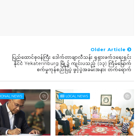
Older Article
ပြည်ထောင်စုဝန်ကြီး ဒေါက်တာချာလီသန်း ရုရှားဖက်ဒရေးရှင်း
နိုင်ငံ Yekaterinburg မြို့၌ ကျင်းပသည့် (၁၃) ကြိမ်မြောက်
စက်မှုကုန်စည်ပြပွဲ ဖွင့်ပွဲအခမ်းအနား တက်ရောက်
TIONAL NEWS
LOCAL NEWS