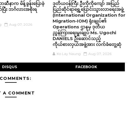
ဆီနာက မိန့်ခွန်းပြောခဲ့
ဒုတိယဝန်ကြီး ဦးကိုကိုကျော် အပြည်
ပြီး ဘင်္ဂလားအစိုးရ
ပြည်ဆိုင်ရာရွှေ့ပြောင်းသွားလာရေးအဖွဲ့
(International Organization for
Migration-IOM) ရုံးချုပ်၏
g
Aug 07, 2026
Operations ဌာနမှ ဒုတိယ
ညွှန်ကြားရေးမှူးချုပ် Ms. Ugochi
DANIELS ဦးဆောင်သည့်
ကိုယ်စားလှယ်အဖွဲ့အား လက်ခံတွေ့ဆုံ
Ko Lay Naung
Aug 07, 2026
DISQUS
FACEBOOK
 COMMENTS:
T A COMMENT