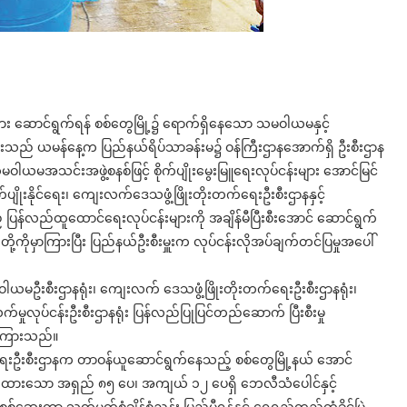
များ ဆောင်ရွက်ရန် စစ်တွေမြို့၌ ရောက်ရှိနေသော သမဝါယမနှင့်
မိုးသည် ယမန်နေ့က ပြည်နယ်ရိပ်သာခန်းမ၌ ဝန်ကြီးဌာနအောက်ရှိ ဦးစီးဌာန
 သမဝါယမအသင်းအဖွဲ့စနစ်ဖြင့် စိုက်ပျိုးမွေးမြူရေးလုပ်ငန်းများ အောင်မြင်
ပျိုးနိုင်ရေး၊ ကျေးလက်ဒေသဖွံ့ဖြိုးတိုးတက်ရေးဦးစီးဌာနနှင့်
ပြန်လည်ထူထောင်ရေးလုပ်ငန်းများကို အချိန်မီပြီးစီးအောင် ဆောင်ရွက်
ကိုမှာကြားပြီး ပြည်နယ်ဦးစီးမှူးက လုပ်ငန်းလိုအပ်ချက်တင်ပြမှုအပေါ်
မဦးစီးဌာနရုံး၊ ကျေးလက် ဒေသဖွံ့ဖြိုးတိုးတက်ရေးဦးစီးဌာနရုံး၊
်မှုလုပ်ငန်းဦးစီးဌာနရုံး ပြန်လည်ပြုပြင်တည်ဆောက် ပြီးစီးမှု
ာကြားသည်။
းရေးဦးစီးဌာနက တာဝန်ယူဆောင်ရွက်နေသည့် စစ်တွေမြို့နယ် အောင်
ပေးထားသော အရှည် ၈၅ ပေ၊ အကျယ် ၁၂ ပေရှိ ဘေလီသံပေါင်နှင့်