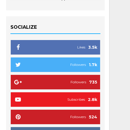
SOCIALIZE
3.5k
Likes
1.7k
Followers
735
Followers
2.8k
Subscribes
524
Followers