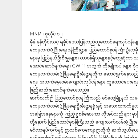
MNP ၊ ဇူလိုင် ၁၂
မိုခါမုန်တိုင်းသင့် ရခိုင်ဒေသပြန်လည်ထူထောင်ရေးလုပ်ငန်း
ကျေးလက်ဖွံ့ဖြိုးရေးဝန်ကြီးဌာန ပြည်ထောင်စုဝန်ကြီး ဦးလှ
များမှ ပြည်နယ်ဦးစီးမှူးများ၊ တာဝန်ရှိသူများနှင့်တွေ့ဆုံကာ
အောင်ဆောင်ရွက်ရေး၊ GW-11 အထွက် တိုးမျိုးစပါးများ စိုက်
ကျေးလက်လမ်းဖွံ့ဖြိုးရေးဦးစီးဌာနတို့က ဆောင်ရွက်နေသည့် 
ရေး၊ အသက်မွေးဝမ်းကျောင်းလုပ်ငန်းများ ထူထောင်ပေးရေးတို့
ဖြည့်ဆည်းဆောင်ရွက်ပေးသည်။
ဆက်လက်၍ ပြည်ထောင်စုဝန်ကြီးသည် စစ်တွေမြို့နယ် သမဝါယ
ကျေးလက်လမ်းဖွံ့ဖြိုးရေးဦးစီးဌာနရုံးနှင့် အသေးစားစက်မှုလက
အခြေအနေများကို ကြည့်ရှုစစ်ဆေးကာ လိုအပ်သည်များ မှ
ထို့နောက် ပြည်ထောင်စုဝန်ကြီးသည် ကျေးလက်လမ်းဖွံ့ဖြို
မင်္ဂလာရပ်ကွက်နှင့် ရွာသစ်ကေကျေးရွာတို့ကို ဆက်သွယ်