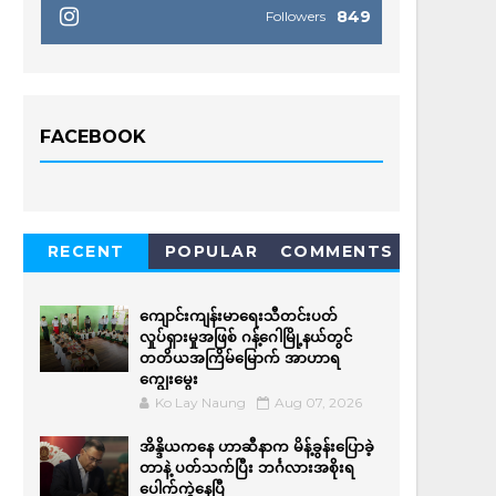
849
Followers
FACEBOOK
RECENT
POPULAR
COMMENTS
ကျောင်းကျန်းမာရေးသီတင်းပတ်
လှုပ်ရှားမှုအဖြစ် ဂန့်ဂေါမြို့နယ်တွင်
တတိယအကြိမ်မြောက် အာဟာရ
ကျွေးမွေး
Ko Lay Naung
Aug 07, 2026
အိန္ဒိယကနေ ဟာဆီနာက မိန့်ခွန်းပြောခဲ့
တာနဲ့ ပတ်သက်ပြီး ဘင်္ဂလားအစိုးရ
ပေါက်ကွဲနေပြီ