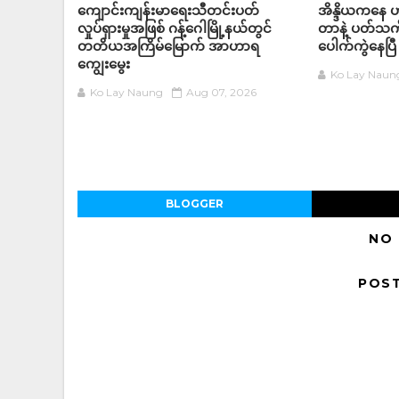
ကျောင်းကျန်းမာရေးသီတင်းပတ်
အိန္ဒိယကနေ ဟာ
လှုပ်ရှားမှုအဖြစ် ဂန့်ဂေါမြို့နယ်တွင်
တာနဲ့ ပတ်သက်
တတိယအကြိမ်မြောက် အာဟာရ
ပေါက်ကွဲနေပြီ
ကျွေးမွေး
Ko Lay Naun
Ko Lay Naung
Aug 07, 2026
BLOGGER
NO
POS