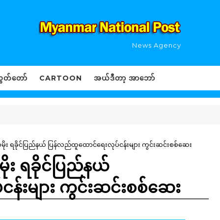
News Agency
ွှတ်တော်
CARTOON
အယ်ဒီတာ့ အာဘော်
ှမိုး ရခိုင်ပြည်နယ် ပြန်လည်ထူထောင်ရေးလုပ်ငန်းများ ကွင်းဆင်းစစ်ဆေး
ုး ရခိုင်ပြည်နယ်
ငန်းများ ကွင်းဆင်းစစ်ဆေး