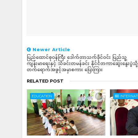
Newer Article
ပြည်ထောင်စုဝန်ကြီး ဒေါက်တာသက်ခိုင်ဝင်း ပြည်သူ့
ကျန်းမာရေးနှင့် သံခင်းတမန်ခင်း နိုင်ငံတကာဆွေးနွေးပွဲသို့
တက်ရောက်အဖွင့်အမှာစကား ပြောကြား
RELATED POST
EDUCATION
INTERNA