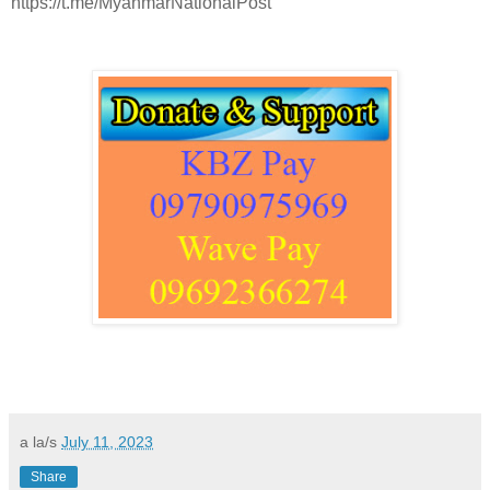
https://t.me/MyanmarNationalPost
a la/s
July 11, 2023
Share