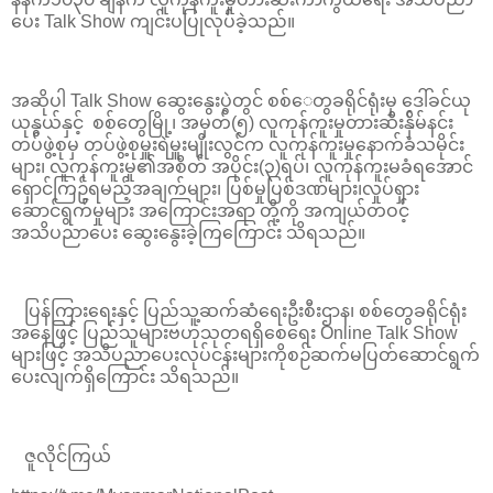
ပေး Talk Show ကျင်းပပြုလုပ်ခဲ့သည်။
အဆိုပါ Talk Show ဆွေးနွေးပွဲတွင် စစ်​​​​​​ေတွခရိုင်ရုံးမှ ဒေါ်ခင်ယု
ယုနွယ်နှင့် စစ်တွေ​​​​​မြို့၊ အမှတ်(၅) လူကုန်ကူးမှုတားဆီးန်ှိမ်နင်း
တပ်ဖွဲ့စုမှ တပ်ဖွဲ့စုမှူးရဲမှူးမျိုးလွင်က လူကုန်ကူးမှုနောက်ခံသမိုင်း
များ၊ လူကုန်ကူးမှု၏အစိတ် အပိုင်း(၃)ရပ်၊ လူကုန်ကူးမခံရအောင်
ရှောင်ကြဥ်ရမည့်အချက်များ၊ ပြစ်မှုပြစ်ဒဏ်များ၊လှုပ်ရှား
ဆောင်ရွက်မှုများ အကြောင်းအရာ တို့ကို အကျယ်တဝင့်
အသိပညာပေး ဆွေးနွေးခဲ့ကြကြောင်း သိရသည်။
ပြန်ကြားရေးနှင့် ပြည်သူ့ဆက်ဆံရေးဦးစီးဌာန၊ စစ်တွေခရိုင်ရုံး
အနေဖြင့် ပြည်သူများဗဟုသုတရရှိစေရေး Online Talk Show
များဖြင့် အသိပညာပေးလုပ်ငန်းများကိုစဉ်ဆက်မပြတ်ဆောင်ရွက်
ပေးလျက်ရှိကြောင်း သိရသည်။
ဇူလိုင်ကြယ်