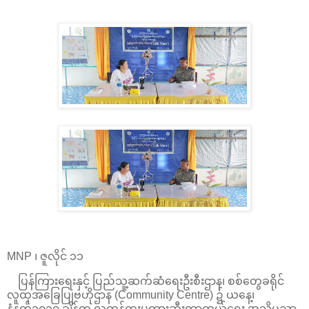
MNP ၊ ဇူလိုင် ၁၁
ပြန်ကြားရေးနှင့် ပြည်သူ့ဆက်ဆံရေးဦးစီးဌာန၊ စစ်တွေခရိုင်
လူထုအခြေပြုဗဟိုဌာန (Community Centre) ၌ ယနေ့၊
နံနက်၁၀၃၀ ချိန်က လူကုန်ကူးမှုတားဆီးကာကွယ်ရေး အသိပညာ