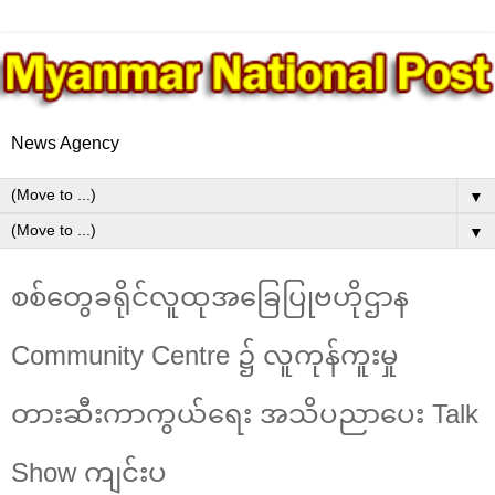
News Agency
▼
▼
စစ်တွေခရိုင်လူထုအခြေပြုဗဟိုဌာန
Community Centre ၌ လူကုန်ကူးမှု
တားဆီးကာကွယ်​ရေး အသိပညာပေး Talk
Show ကျင်းပ