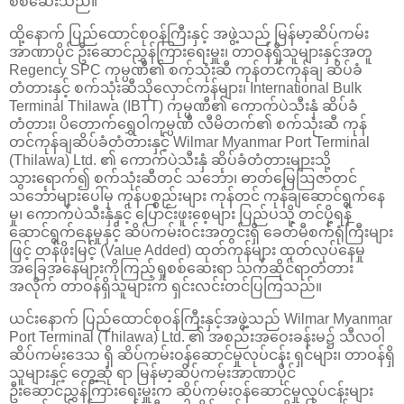
စစ်ဆေးသည်။
ထို့နောက် ပြည်ထောင်စုဝန်ကြီးနှင့် အဖွဲ့သည် မြန်မာ့ဆိပ်ကမ်း
အာဏာပိုင် ဦးဆောင်ညွှန်ကြားရေးမှူး၊ တာဝန်ရှိသူများနှင့်အတူ
Regency SPC ကုမ္ပဏီ၏ စက်သုံးဆီ ကုန်တင်ကုန်ချ ဆိပ်ခံ
တံတားနှင့် စက်သုံးဆီသိုလှောင်ကန်များ၊ International Bulk
Terminal Thilawa (IBTT) ကုမ္ပဏီ၏ ကောက်ပဲသီးနှံ ဆိပ်ခံ
တံတား၊ ပိတောက်ရွှေဝါကုမ္ပဏီ လီမိတက်၏ စက်သုံးဆီ ကုန်
တင်ကုန်ချဆိပ်ခံတံတားနှင့် Wilmar Myanmar Port Terminal
(Thilawa) Ltd. ၏ ကောက်ပဲသီးနှံ ဆိပ်ခံတံတားများသို့
သွားရောက်၍ စက်သုံးဆီတင် သင်္ဘော၊ ဓာတ်မြေဩဇာတင်
သင်္ဘောများပေါ်မှ ကုန်ပစ္စည်းများ ကုန်တင် ကုန်ချဆောင်ရွက်နေ
မှု၊ ကောက်ပဲသီးနှံနှင့် ပြောင်းဖူးစေ့များ ပြည်ပသို့ တင်ပို့ရန်
ဆောင်ရွက်နေမှုနှင့် ဆိပ်ကမ်းဝင်းအတွင်းရှိ ခေတ်မီစက်ရုံကြီးများ
ဖြင့် တန်ဖိုးမြင့် (Value Added) ထုတ်ကုန်များ ထုတ်လုပ်နေမှု
အခြေအနေများကိုကြည့်ရှုစစ်ဆေးရာ သက်ဆိုင်ရာတံတား
အလိုက် တာဝန်ရှိသူများက ရှင်းလင်းတင်ပြကြသည်။
ယင်းနောက် ပြည်ထောင်စုဝန်ကြီးနှင့်အဖွဲ့သည် Wilmar Myanmar
Port Terminal (Thilawa) Ltd. ၏ အစည်းအဝေးခန်းမ၌ သီလဝါ
ဆိပ်ကမ်းဒေသ ရှိ ဆိပ်ကမ်းဝန်ဆောင်မှုလုပ်ငန်း ရှင်များ၊ တာဝန်ရှိ
သူများနှင့် တွေ့ဆုံ ရာ မြန်မာ့ဆိပ်ကမ်းအာဏာပိုင်
ဦးဆောင်ညွှန်ကြားရေးမှူးက ဆိပ်ကမ်းဝန်ဆောင်မှုလုပ်ငန်းများ