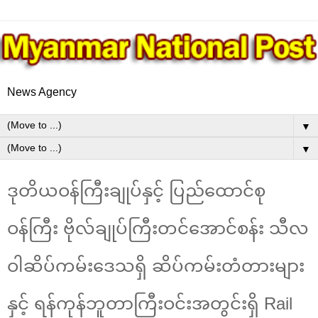
News Agency
▼
▼
ဒုတိယဝန်ကြီးချုပ်နှင့် ပြည်ထောင်စု
ဝန်ကြီး ဗိုလ်ချုပ်ကြီးတင်အောင်စန်း သီလ
ဝါဆိပ်ကမ်းဒေသရှိ ဆိပ်ကမ်းတံတားများ
နှင့် ရန်ကုန်ဘူတာကြီးဝင်းအတွင်းရှိ Rail