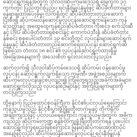
ဆောင်ရွက်ရန်အတွက် သီလဝါဆိပ်ကမ်းဒေသရှိ မြေကွက် ၃၇
ကွက်တွင် ပြည်တွင်းပြည်ပ ရင်းနှီးမြှုပ်နှံမှုဖြင့် ဆိပ်ခံတံတားများ
နေရာချထားပေးခဲ့မှု၊ လက်ရှိတွင် ဆိပ်ခံတံတားတည်ဆောက်
ပြီးစီး၍ ဆိပ်ကမ်းဝန်ဆောင်မှုလုပ်ငန်းဆောင်ရွက်နေသော ကုန်
သေတ္တာနှင့် အထွေထွေကုန်စည်ဆိပ်ခံတံတား ကိုးစင်း၊ စက်သုံးဆီ
နှင့် LNG ဆိပ်ခံတံတားရှစ်စင်းနှင့် ကောက်ပဲသီးနှံ ဆိပ်ခံတံတား
နှစ်စင်း စုစုပေါင်းတံတား ၁၉ စင်းတို့တွင် လုပ်ငန်းများဆောင်ရွက်
နေမှုနှင့် ဆိပ်ခံတံတားတည်ဆောက်ရေးလုပ်ငန်း ဆောင်ရွက်ဆဲ
ဖြစ်သော တံတား ၁၈ စင်း ၏ လုပ်ငန်းဆောင်ရွက်ထားရှိမှု
အခြေအနေများကို အသေးစိတ် ရှင်းလင်းတင်ပြသည်။
ဆက်လက်၍ သီလဝါဆိပ်ကမ်းဒေသရှိ ဆိပ်ကမ်း ဝန်ဆောင်မှု
လုပ်ငန်း ဆောင်ရွက်လျက်ရှိသော ကုမ္ပဏီ၊ အဖွဲ့အစည်းများက
ဆိပ်ကမ်းလုပ်ငန်းနှင့်စပ်လျဉ်း၍ ကြုံတွေ့ရသည့်အခက်အခဲများ၊
ဆောင်ရွက်လိုသည့် လုပ်ငန်းစဉ်များနှင့် အကြံပြုချက်များကို
တင်ပြကြသည်။
ထို့နောက် ပြည်ထောင်စုဝန်ကြီးက နိုင်ငံ၏ပင်လယ်ရေကြောင်း
ကုန်သွယ်မှုသည် နိုင်ငံ့စီးပွားဖွံ့ဖြိုးတိုးတက်မှုနှင့် တိုက်ရိုက်
အချိုးကျသဖြင့် ပင်လယ်ရေကြောင်း ကုန်သွယ်မှုအတွက် အဓိက
ကျသည့် ဆိပ်ကမ်းကဏ္ဍ စနစ်တကျဖွံ့ဖြိုးတိုးတက်ရန် ပူးပေါင်း
ဆောင်ရွက်ကြရမည်ဖြစ်ကြောင်း၊ မြန်မာ့ဆိပ်ကမ်းအာဏာပိုင်
အနေဖြင့်လည်း ဆိပ်ကမ်းဝန်ဆောင်မှုလုပ်ငန်း ရင်းနှီးမြှုပ်နှံ