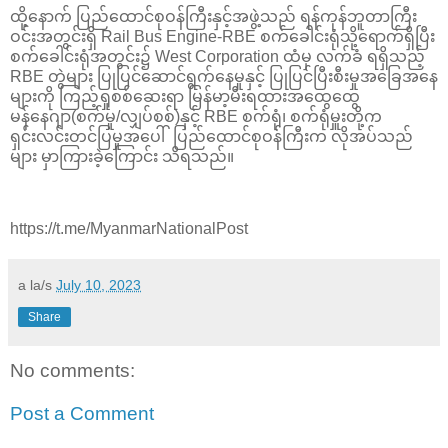
ထို့နောက် ပြည်ထောင်စုဝန်ကြီးနှင့်အဖွဲ့သည် ရန်ကုန်ဘူတာကြီး
ဝင်းအတွင်းရှိ Rail Bus Engine-RBE စက်ခေါင်းရုံသို့ရောက်ရှိပြီး
စက်ခေါင်းရုံအတွင်း၌ West Corporation ထံမှ လက်ခံ ရရှိသည့်
RBE တွဲများ ပြုပြင်ဆောင်ရွက်နေမှုနှင့် ပြုပြင်ပြီးစီးမှုအခြေအနေ
များကို ကြည့်ရှုစစ်ဆေးရာ မြန်မာ့မီးရထားအထွေထွေ
မန်နေဂျာ(စက်မှု/လျှပ်စစ်)နှင့် RBE စက်ရုံ၊ စက်ရုံမှူးတို့က
ရှင်းလင်းတင်ပြမှုအပေါ် ပြည်ထောင်စုဝန်ကြီးက လိုအပ်သည်
များ မှာကြားခဲ့ကြောင်း သိရသည်။
https://t.me/MyanmarNationalPost
a la/s
July 10, 2023
Share
No comments:
Post a Comment