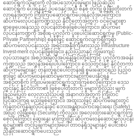
ဆောင်ရွက်သူများကို လိုအပ်သောပံ့ပိုးမှုများ ဖြည့်ဆည်း
ဆောင်ရွက် ပေးရန်နှင့် ဥပဒေနှင့်အညီ စနစ် တကျ ဖွံ့ဖြိုးတိုးတက်
လာရန်အတွက် ကြီးကြပ်ဆောင်ရွက်ပေးရန်လိုအပ်ကြောင်း၊
ဆိပ်ကမ်းလုပ်ငန်းကဏ္ဍသည် နိုင်ငံတော်အတွက် ဝင်ငွေများစွာ
ရှာဖွေပေးနေသည့် လုပ်ငန်းတစ်ခုဖြစ်ပါကြောင်း၊ ဆိပ်ကမ်း
လုပ်ငန်းကဏ္ဍကို အစိုးရ-ပုဂ္ဂလိက ပူးပေါင်းဆောင်ရွက်မှု (Public-
Private Partnership) စနစ်ဖြင့် ဆောင်ရွက်လျက်ရှိကြရာ
ဆိပ်ကမ်းလုပ်ငန်းသည် အရင်းအနှီးကြီးမားသည့် Infrastructure
Invest-ment လုပ်ငန်းဖြစ်ခြင်း၊ နည်းပညာနှင့် ကျွမ်းကျင်
လုပ်သားများ အစဉ်အမြဲလိုအပ်နေခြင်းတို့ကြောင့် ပုဂ္ဂလိကအခန်း
ကဏ္ဍသည် အလွန်အရေးပါပါကြောင်း၊ ဒေသတွင်းနှင့် နိုင်ငံတကာ
ဆိပ်ကမ်းများနှင့် တန်းတူရင်ပေါင်တန်း၍ စွမ်းဆောင်ရည် ပြည့်ဝ
စွာဖြင့် ဆိပ်ကမ်းဝန်ဆောင်မှုကောင်းများကိုပေးနိုင်ရန်
အစဉ်တစိုက် ကြိုးပမ်းဆောင်ရွက်သွားကြစေလိုကြောင်း၊ ဒေသ
တွင်းနှင့် နိုင်ငံတကာ၏ ဖြစ်ပေါ်တိုးတက် မှုများကိုလည်း မျက်
ခြည်မပြတ် လေ့လာသုံးသပ်၍ အနာဂတ်အတွက် ကြိုတင်
ပြင်ဆင်ကြရ မည်ဖြစ်ကြောင်း၊ အထူးသဖြင့် ဆိပ်ကမ်းများတွင်
ကုန်တင်ကုန်ချလုပ်ငန်းခွင် ဘေးအန္တရာယ်ကင်းရှင်းရေး (Safety)
အပြင် လုံခြုံရေး (Security) ကိုလည်း အလေးထားဆောင်ရွက်ကြ
စေလိုကြောင်း ဆွေးနွေး မှာကြားပြီး ဆိပ်ကမ်းဝန်ဆောင်မှုလုပ်ငန်း
ရှင်များ၏ တင်ပြချက်များအပေါ် တာဝန်ရှိသူများနှင့် ပေါင်းစပ်
ညှိနှိုင်းဆောင်ရွက်ပေးသည်။