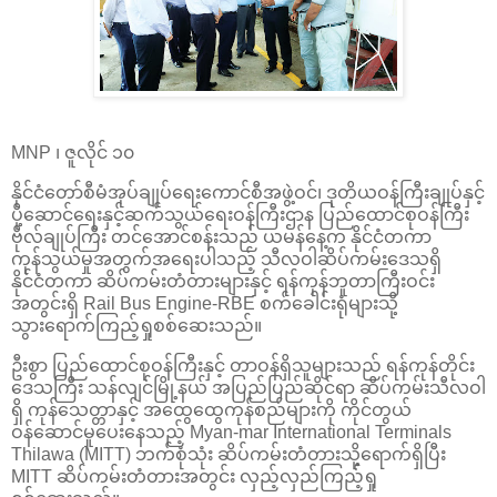
MNP ၊ ဇူလိုင် ၁၀
နိုင်ငံတော်စီမံအုပ်ချုပ်ရေးကောင်စီအဖွဲ့ဝင်၊ ဒုတိယဝန်ကြီးချုပ်နှင့်
ပို့ဆောင်ရေးနှင့်ဆက်သွယ်ရေးဝန်ကြီးဌာန ပြည်ထောင်စုဝန်ကြီး
ဗိုလ်ချုပ်ကြီး တင်အောင်စန်းသည် ယမန်နေ့က နိုင်ငံတကာ
ကုန်သွယ်မှုအတွက်အရေးပါသည့် သီလဝါဆိပ်ကမ်းဒေသရှိ
နိုင်ငံတကာ ဆိပ်ကမ်းတံတားများနှင့် ရန်ကုန်ဘူတာကြီးဝင်း
အတွင်းရှိ Rail Bus Engine-RBE စက်ခေါင်းရုံများသို့
သွားရောက်ကြည့်ရှုစစ်ဆေးသည်။
ဦးစွာ ပြည်ထောင်စုဝန်ကြီးနှင့် တာဝန်ရှိသူများသည် ရန်ကုန်တိုင်း
ဒေသကြီး သန်လျင်မြို့နယ် အပြည်ပြည်ဆိုင်ရာ ဆိပ်ကမ်းသီလဝါ
ရှိ ကုန်သေတ္တာနှင့် အထွေထွေကုန်စည်များကို ကိုင်တွယ်
ဝန်ဆောင်မှုပေးနေသည့် Myan-mar International Terminals
Thilawa (MITT) ဘက်စုံသုံး ဆိပ်ကမ်းတံတားသို့ရောက်ရှိပြီး
MITT ဆိပ်ကမ်းတံတားအတွင်း လှည့်လှည်ကြည့်ရှု