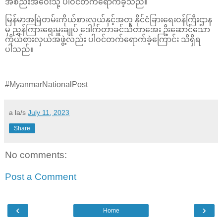
အစည်းအဝေးသို့ ပါဝင်တက်ရောက်ခဲ့သည်။
မြန်မာအမြဲတမ်းကိုယ်စားလှယ်နှင့်အတူ နိုင်ငံခြားရေးဝန်ကြီးဌာန
မှ ညွှန်ကြားရေးမှူးချုပ် ဒေါက်တာခင်သီတာအေး ဦးဆောင်သော
ကိုယ်စားလှယ်အဖွဲ့လည်း ပါဝင်တက်ရောက်ခဲ့ကြောင်း သိရှိရ
ပါသည်။
#MyanmarNationalPost
a la/s
July 11, 2023
Share
No comments:
Post a Comment
‹
›
Home