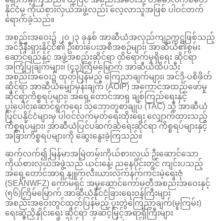
နိုင်ငံမှ ကိုယ်စားလှယ်အဖွဲ့လည်း လေ့လာသူအဖြစ် ပါဝင်တက်
ရောက်ခဲ့သည်။
အစည်းအဝေး၌ ၂၀၂၃ ခုနှစ် အာဆီယံအလှည်ကျဥက္ကဋ္ဌဖြစ်သည့်
အင်ဒိုနီးရှားနိုင်ငံ၏ ဦးစားပေးအစီအစဉ်များ၊ အာဆီယံ၏စွမ်း
ဆောင်ရည်နှင့် အဖွဲ့အစည်းဆိုင်ရာ ထိရောက်မှုရှိရေး ဆိုင်ရာ
အကြံပြုချက်များ၊ (၄၃)ကြိမ်မြောက် အာဆီယံထိပ်သီး
အစည်းအဝေး၌ ထုတ်ပြန်မည့် ကြေညာချက်များ၊ အင်ဒို-ပစိဖိတ်
ဆိုင်ရာ အာဆီယံမျှော်မှန်းချက် (AOIP) အကောင်အထည်ဖော်မှု
ဆိုင်ရာကိစ္စရပ်များ၊ အရှေ့တောင်အာရှ ချစ်ကြည်ရေးနှင့်
ပူးပေါင်းဆောင်ရွက်ရေး သဘောတူစာချုပ် (TAC) သို့ အာဆီယံ
ပြင်ပနိုင်ငံများမှ ပါဝင်လက်မှတ်ရေးထိုးရေး လျှောက်ထားသည့်
ကိစ္စရပ်များ၊ အာဆီယံပြင်ပဆက်ဆံရေးဆိုင်ရာ ကိစ္စရပ်များနှင့်
အခြားကိစ္စရပ်များကို ဆွေးနွေးခဲ့ကြသည်။
ဆက်လက်၍ မြန်မာအမြဲတမ်းကိုယ်စားလှယ် ဦးဆောင်သော
ကိုယ်စားလှယ်အဖွဲ့သည် ယင်းနေ့၊ ညနေပိုင်းတွင် ကျင်းပသည့်
အရှေ့တောင်အာရှ နျူကလီးယားလက်နက်ကင်းမဲ့ရေးဇုံ
(SEANWFZ) ကော်မရှင် အမှုဆောင်ကော်မတီအစည်းအဝေးနှင့်
(၅၆)ကြိမ်မြောက် အာဆီယံနိုင်ငံခြားရေးဝန်ကြီးများ
အစည်းအဝေးတွင်ထုတ်ပြန်မည့် ပူးတွဲကြေညာချက်(မူကြမ်း)
ရေးဆွဲညှိနှိုင်းရေး ဆိုင်ရာ အဆင့်မြင့်အရာရှိကြီးများ