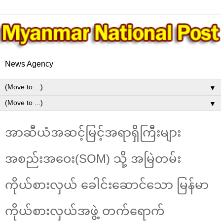
News Agency
▼
▼
အာဆီယံအဆင့်မြင့်အရာရှိကြီးများ
အစည်းအဝေး(SOM) သို့ အမြဲတမ်း
ကိုယ်စားလှယ် ခေါင်းဆောင်သော မြန်မာ
ကိုယ်စားလှယ်အဖွဲ့ တက်ရောက်