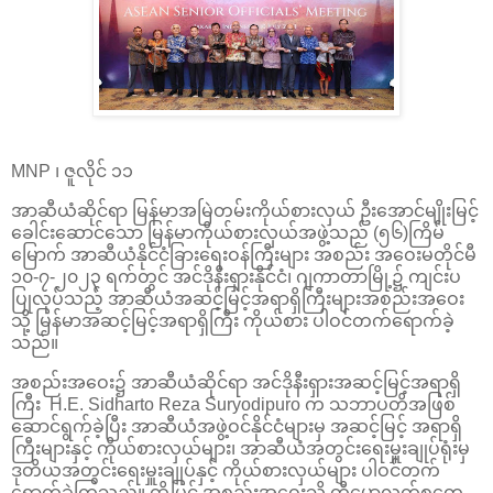
MNP ၊ ဇူလိုင် ၁၁
အာဆီယံဆိုင်ရာ မြန်မာအမြဲတမ်းကိုယ်စားလှယ် ဦးအောင်မျိုးမြင့်
ခေါင်းဆောင်သော မြန်မာကိုယ်စားလှယ်အဖွဲ့သည် (၅၆)ကြိမ်
မြောက် အာဆီယံနိုင်ငံခြားရေးဝန်ကြီးများ အစည်း အဝေးမတိုင်မီ
၁၀-၇-၂၀၂၃ ရက်တွင် အင်ဒိုနီးရှားနိုင်ငံ၊ ဂျကာတာမြို့၌ ကျင်းပ
ပြုလုပ်သည့် အာဆီယံအဆင့်မြင့်အရာရှိကြီးများအစည်းအဝေး
သို့ မြန်မာအဆင့်မြင့်အရာရှိကြီး ကိုယ်စား ပါဝင်တက်ရောက်ခဲ့
သည်။
အစည်းအဝေး၌ အာဆီယံဆိုင်ရာ အင်ဒိုနီးရှားအဆင့်မြင့်အရာရှိ
ကြီး H.E. Sidharto Reza Suryodipuro က သဘာပတိအဖြစ်
ဆောင်ရွက်ခဲ့ပြီး အာဆီယံအဖွဲ့ဝင်နိုင်ငံများမှ အဆင့်မြင့် အရာရှိ
ကြီးများနှင့် ကိုယ်စားလှယ်များ၊ အာဆီယံအတွင်းရေးမှူးချုပ်ရုံးမှ
ဒုတိယအတွင်းရေးမှူးချုပ်နှင့် ကိုယ်စားလှယ်များ ပါဝင်တက်
ရောက်ခဲ့ကြသည်။ ထို့ပြင် အစည်းအဝေးသို့ တီမောလက်စတေ