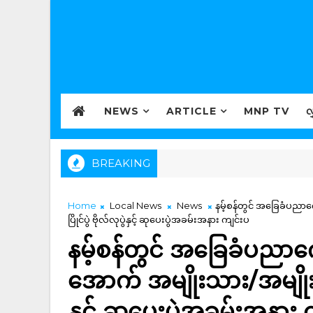
NEWS
ARTICLE
MNP TV
လ
BREAKING
Home
Local News
News
နမ့်စန်တွင် အခြေခံပညာက
ပြိုင်ပွဲ ဗိုလ်လုပွဲနှင့် ဆုပေးပွဲအခမ်းအနား ကျင်းပ
နမ့်စန်တွင် အခြေခံပညာကျ
အောက် အမျိုးသား/အမျိုးသမီ
နှင့် ဆုပေးပွဲအခမ်းအနား 