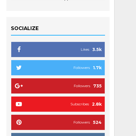
SOCIALIZE
3.5k
Likes
1.7k
Followers
735
Followers
2.8k
Subscribes
524
Followers