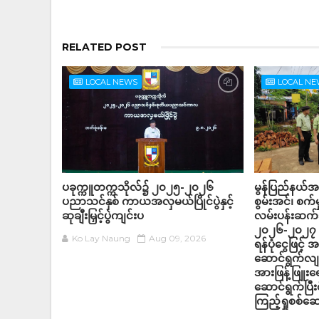
RELATED POST
LOCAL NEWS
LOCAL N
ပခုက္ကူတက္ကသိုလ်၌ ၂၀၂၅-၂၀၂၆
မွန်ပြည်နယ်အစိ
ပညာသင်နှစ် ကာယအလှမယ်ပြိုင်ပွဲနှင့်
စွမ်းအင်၊ စက်မှု
ဆုချီးမြှင့်ပွဲကျင်းပ
လမ်းပန်းဆက်
၂၀၂၆-၂၀၂၇ ဘ
Ko Lay Naung
Aug 09, 2026
ရန်ပုံငွေဖြင
ဆောင်ရွက်လျက
အားဖြန့်ဖြူးရ
ဆောင်ရွက်ပြီ
ကြည့်ရှုစစ်ဆ