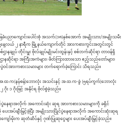
ွင် အခြေခံပညာကျောင်းပေါင်းစုံ အသက်(၁၈)နှစ်အောက် အမျိုးသား/အမျိုးသမီး
မန်နေ့နေ့လယ် ၂ နာရီက မြို့နယ်ကျောက်တိုင် အားကစားကွင်းအတွင်းတွင်
ချုပ် တိုင်းမှူး ဗိုလ်ချုပ်မျိုးမင်းထွန်းနှင့် စစ်ဘက်ဆိုင်ရာ တာဝန်ရှိ
်းနှင့် ဌာနဆိုင်ရာ အကြီးအကဲများ၊ ဖိတ်ကြားထားသော ဧည့်သည်တော်များ၊
ြိုင်ပွဲဝင်အားကစားသမားများ တက်ရောက်ခဲ့ကြောင်း သိရသည်။
ြစ် အ.ထ.က(နမ့်စန်)ဘောလုံး အသင်းနှင့် အ.ထ.က-ခွဲ (၅ရပ်ကွက်)ဘောလုံး
း ၁ ဂိုးဖြင့် အနိုင်ရ ဗိုလ်စွဲခဲ့သည်။
ုင်ပွဲနေရာအလိုက် အကောင်းဆုံး ဆုရ အားကစားသမားများကို ခရိုင်
ု ပေးအပ်ချီးမြှင့်ခဲ့ပြီး အမျိုးသားပြိုင်ပွဲနေရာအလိုက် အကောင်းဆုံးဆုရ
ကျော်မိုးက ဆုတံဆိပ်နှင့် ဂုဏ်ပြုဆုငွေများ ပေးအပ်ချီးမြှင့်ခဲ့သည်။