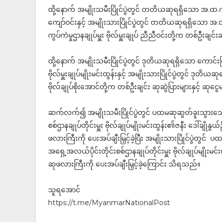
ထို့နောက် အမျိုးသမီးပြိုင်ပွဲတွင် တတိယဆုရရှိသော အ.ထ.က(န
ကျော်ဝင်းနှင့် အမျိုးသားပြိုင်ပွဲတွင် တတိယဆုရရှိသော 
ကွပ်ကဲမှုဌာနချုပ်မှူး ဗိုလ်မှူးချုပ် ညီညီဝင်းတို့က တစ်ဦးချင်
ထို့နောက် အမျိုးသမီးပြိုင်ပွဲတွင် ဒုတိယဆုရရှိသော ကောင်
ဗိုလ်မှူးချုပ်မျိုးမင်းထွန်းနှင့် အမျိုးသားပြိုင်ပွဲတွင် ဒု
ဗိုလ်ချုပ်စိုးအောင်တို့က တစ်ဦးချင်း ဆုဆွဲပြားများနှင့် ဆုငွ
ဆက်လက်၍ အမျိုးသမီးပြိုင်ပွဲတွင် ပထမဆုဆွတ်ခူးသွားသေ
စစ်ဌာနချုပ်တိုင်းမှူး ဗိုလ်ချုပ်မျိုးမင်းထွန်း၏ဇနီး ဒေါ်ချိ
ဖလားကြီးကို ပေးအပ်ချီးမြှင့်ခဲ့ပြီး အမျိုးသားပြိုင်ပွဲ
အရှေ့အလယ်ပိုင်းတိုင်းစစ်ဌာနချုပ်တိုင်းမှူး ဗိုလ်ချုပ်မျိုး
ဆုဖလားကြီးကို ပေးအပ်ချီးမြှင့်ခဲ့ကြောင်း သိရသည်။
သူရအောင်
https://t.me/MyanmarNationalPost