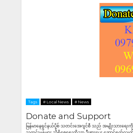
Tags
# Local News
# News
Donate and Support
မြန်မာနေရှင်နယ်ပို့စ် သတင်းအေဂျင်စီ သည် အမျိုးသားရေးက
သတင်းမှန်များ သိရှိစေရေးကိုသာ ဦးစားပေး ဆောင်ရွက်လျက်ရှိပါသည