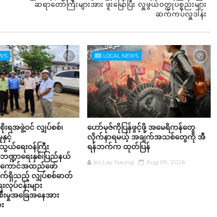
ဆရာတော်ကြီးများအား ဖူးမြော်ပြီး လှူဖွယ်ဝတ္ထုပစ္စည်းများ
ဆက်ကပ်လှူဒါန်း
EWS
LOCAL NEWS
ုးရအဖွဲ့ဝင် လျှပ်စစ်၊
ဟော်မုဇ်ကိုပြန်ဖွင့်ဖို့ အမေရိကန်တွေ
နှင့်
လိုက်နာရမယ့် အချက်အသစ်တွေကို အီ
သွယ်ရေးဝန်ကြီး
ရန်ဘက်က ထုတ်ပြန်
ဏ္ဍာရေးနှစ်၊ပြည်နယ်
Ko Lay Naung
Aug 09, 2026
့် အကောင်အထည်ဖော်
်ရှိသည့် လျှပ်စစ်ဓာတ်
ေးလုပ်ငန်းများ
းစီးမှုအခြေအနေအား
ေး