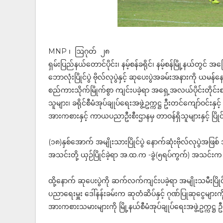
MNP ၊ ဩဂုတ် ၂၈
ရှမ်းပြည်နယ်တောင်ပိုင်း၊ နမ့်စန်ခရိုင်၊ နမ့်စန်မြို့နယ်တ
ဘောလုံးပြိုင်ပွဲ ဗိုလ်လုပွဲနှင့် ဆုပေးပွဲအခမ်းအနားကို ယ
စည်ကားသိုက်မြိုက်စွာ ကျင်းပခဲ့ရာ အရှေ့အလယ်ပိုင်းတိုင်းစစ်ဌာန
သူများ၊ ခရိုင်စီမံအုပ်ချုပ်ရေးအဖွဲ့ဥက္ကဋ္ဌ ဦးတင်ကျော်ဝင
အားကစားနှင့် ကာယပညာဦးစီးဌာနမှ တာဝန်ရှိသူများနှင့် ပ
(၁၈)နှစ်အောက် အမျိုးသားပြိုင်ပွဲ နောက်ဆုံးဗိုလ်လုပွဲအဖ
အသင်းတို့ ယှဉ်ပြိုင်ခဲ့ရာ အ.ထ.က -ခွဲ(၅ရပ်ကွက်) အသင်းက ၂ ဂို
ထို့နောက် ဆုပေးပွဲကို ဆက်လက်ကျင်းပခဲ့ရာ အမျိုးသမီးပြိ
ပညာရေးမှူး ဒေါ်နန်းခမ်းက ဆုတံဆိပ်နှင့် ဂုဏ်ပြုဆုငွေများကိ
အားကစားသမားများကို မြို့နယ်စီမံအုပ်ချုပ်ရေးအဖွဲ့ဥက္ကဋ္ဌ ဦး