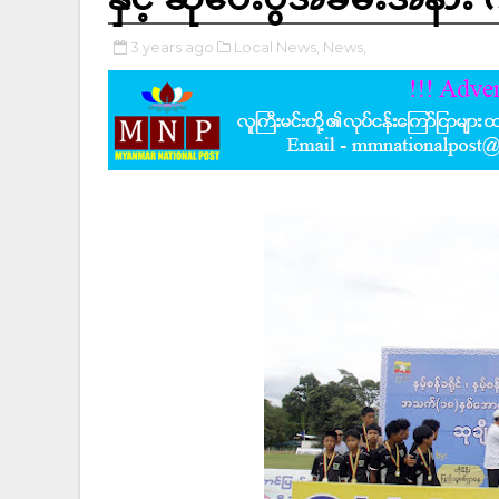
3 years ago
Local News,
News,