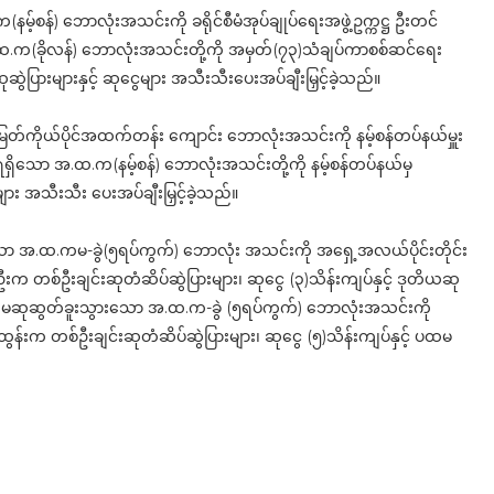
မ့်စန်) ဘောလုံးအသင်းကို ခရိုင်စီမံအုပ်ချုပ်ရေးအဖွဲ့ဥက္ကဋ္ဌ ဦးတင်
အ.ထ.က(ခိုလန်) ဘောလုံးအသင်းတို့ကို အမှတ်(၇၃)သံချပ်ကာစစ်ဆင်ရေး
းဆုဆွဲပြားများနှင့် ဆုငွေများ အသီးသီးပေးအပ်ချီးမြှင့်ခဲ့သည်။
းမြတ်ကိုယ်ပိုင်အထက်တန်း ကျောင်း ဘောလုံးအသင်းကို နမ့်စန်တပ်နယ်မှူး
တိယဆုရရှိသော အ.ထ.က(နမ့်စန်) ဘောလုံးအသင်းတို့ကို နမ့်စန်တပ်နယ်မှ
ေများ အသီးသီး ပေးအပ်ချီးမြှင့်ခဲ့သည်။
ာ အ.ထ.ကမ-ခွဲ(၅ရပ်ကွက်) ဘောလုံး အသင်းကို အရှေ့အလယ်ပိုင်းတိုင်း
ုနွယ်ဦးက တစ်ဦးချင်းဆုတံဆိပ်ဆွဲပြားများ၊ ဆုငွေ (၃)သိန်းကျပ်နှင့် ဒုတိယဆု
တွင် ပထမဆုဆွတ်ခူးသွားသော အ.ထ.က-ခွဲ (၅ရပ်ကွက်) ဘောလုံးအသင်းကို
မင်းထွန်းက တစ်ဦးချင်းဆုတံဆိပ်ဆွဲပြားများ၊ ဆုငွေ (၅)သိန်းကျပ်နှင့် ပထမ