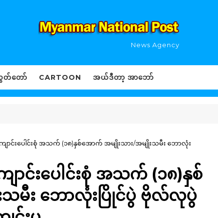
News Agency
ွှတ်တော်
CARTOON
အယ်ဒီတာ့ အာဘော်
ျောင်းပေါင်းစုံ အသက် (၁၈)နှစ်အောက် အမျိုးသား/အမျိုးသမီး ဘောလုံး
ောင်းပေါင်းစုံ အသက် (၁၈)နှစ်
း ဘောလုံးပြိုင်ပွဲ ဗိုလ်လုပွဲ
ကျင်းပ