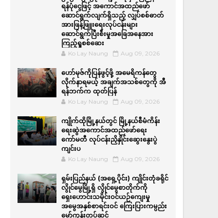
ရန်ပုံငွေဖြင့် အကောင်အထည်ဖော်
ဆောင်ရွက်လျက်ရှိသည့် လျှပ်စစ်ဓာတ်
အားဖြန့်ဖြူးရေးလုပ်ငန်းများ
ဆောင်ရွက်ပြီးစီးမှုအခြေအနေအား
ကြည့်ရှုစစ်ဆေး
Ko Lay Naung
Aug 09, 2026
ဟော်မုဇ်ကိုပြန်ဖွင့်ဖို့ အမေရိကန်တွေ
လိုက်နာရမယ့် အချက်အသစ်တွေကို အီ
ရန်ဘက်က ထုတ်ပြန်
Ko Lay Naung
Aug 09, 2026
ကျိုက်ထိုမြို့နယ်တွင် မြို့နယ်စီမံကိန်း
ရေးဆွဲအကောင်အထည်ဖော်ရေး
ကော်မတီ လုပ်ငန်းညှိနှိုင်းဆွေးနွေးပွဲ
ကျင်းပ
Ko Lay Naung
Aug 09, 2026
ရှမ်းပြည်နယ် (အရှေ့ပိုင်း) ကျိုင်းတုံခရိုင်
လွိုင်မွေမြို့ရှိ လွိုင်မွေစာတိုက်ကို
ရှေးဟောင်းသမိုင်းဝင်ယဉ်ကျေးမှု
အမွေအနှစ်စာရင်းဝင် ကြေးပြားကမ္ပည်း
မော်ကွန်းတပ်ဆင်