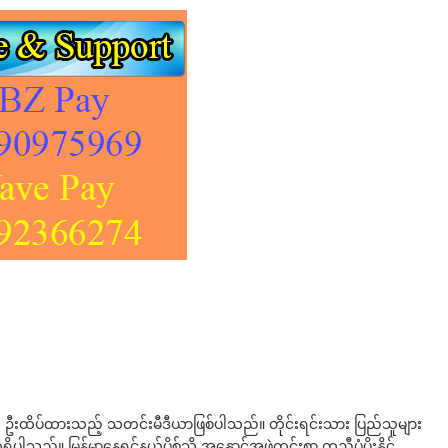
ို ဦးထိပ်ထားသည့် သတင်းမီဒီယာဖြစ်ပါသည်။ တိုင်းရင်းသား ပြည်သူများ
်။ မြန်မာနေရှင်နယ်ပို့စ်သို့ အနှောင်အဖွဲ့ကင်းစွာ ကူညီပံ့ပိုးနိုင်