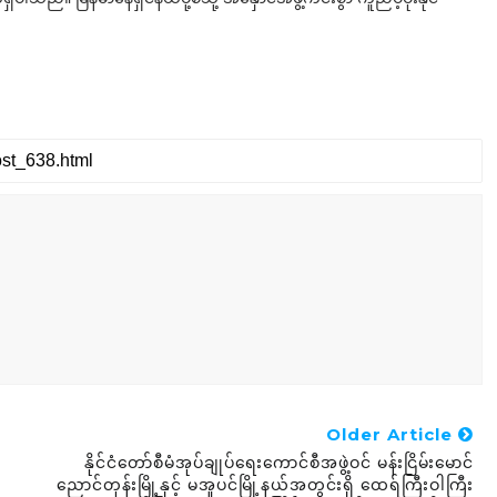
Older Article
နိုင်ငံတော်စီမံအုပ်ချုပ်ရေးကောင်စီအဖွဲ့ဝင် မန်းငြိမ်းမောင်
ညောင်တုန်းမြို့နှင့် မအူပင်မြို့နယ်အတွင်းရှိ ထေရ်ကြီးဝါကြီး