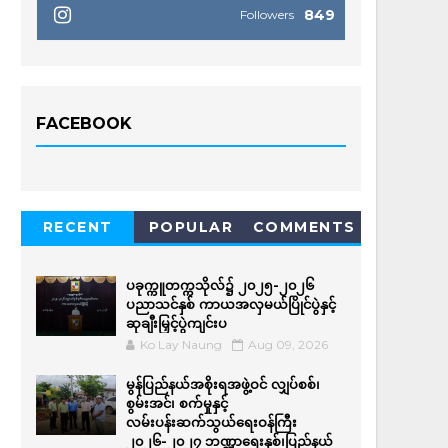
849
Followers
FACEBOOK
RECENT
POPULAR
COMMENTS
ပခုက္ကူတက္ကသိုလ်၌ ၂၀၂၅-၂၀၂၆
ပညာသင်နှစ် ကာယအလှမယ်ပြိုင်ပွဲနှင့်
ဆုချီးမြှင့်ပွဲကျင်းပ
Ko Lay Naung
Aug 09, 2026
မွန်ပြည်နယ်အစိုးရအဖွဲ့ဝင် လျှပ်စစ်၊
စွမ်းအင်၊ စက်မှုနှင့်
လမ်းပန်းဆက်သွယ်ရေးဝန်ကြီး
၂၀၂၆-၂၀၂၇ ဘဏ္ဍာရေးနှစ်၊ပြည်နယ်