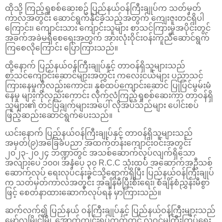
ထိုသို့ ကြည့်ရှုစစ်ဆေးစဉ် ပြည်နယ်ဝန်ကြီးချုပ်က သတ်မှတ်
ကာလအတွင်း ဆောင်ရွက်နိုင်ခဲ့သည့်အတွက် ကျေးဇူးတင်ရှိပါ
ကြောင်း၊ ကျောင်းသား ကျောင်းသူများ စာသင်ကြားမှုအပိုင်းတွင်
အခက်အခဲမရှိစေရေးအတွက် အားလုံးဝိုင်းဝန်းကူညီဆောင်ရွက်
ကြစေလိုကြောင်း ပြောကြားသည်။
ထို့နောက် ပြည်နယ်ဝန်ကြီးချုပ်နှင့် တာဝန်ရှိသူများသည်
စာသင်ကျောင်းဆောင်များအတွင်း ကလေးငယ်များ ပညာသင်
ကြားနေမှုကိုလည်းကောင်း၊ နှစ်ထပ်ကျောင်းဆောင် ပြုပြင်မွမ်းမံ
နေမှု များကိုလည်းကောင်း လိုက်လံကြည့်ရှုစစ်ဆေးကာ တာဝန်ရှိ
သူများ၏ တင်ပြချက်များအပေါ် လိုအပ်သည်များ ပေါင်းစပ်
ဖြည့်ဆည်းဆောင်ရွက်ပေးသည်။
ယင်းနောက် ပြည်နယ်ဝန်ကြီးချုပ်နှင့် တာဝန်ရှိသူများသည်
အမှတ်(၉)အခြေခံပညာ အထက်တန်းကျောင်းဝင်းအတွင်း
၂၀၂၃-၂၀၂၄ ဘဏ္ဍာတွင် အသစ်ဆောက်လုပ်လျက်ရှိသော
အလျားပေ ၁၀၀၊ အနံပေ ၃၀ R.C.C သုံးထပ် အဆောက်အဦသစ်
ဆောက်လုပ် ရေးလုပ်ငန်းခွင်သို့ရောက်ရှိပြီး ပြည်နယ်ဝန်ကြီးချုပ်
က သတ်မှတ်ကာလအတွင်း အချိန်မီပြီးစီးရေး၊ စံချိန်စံညွှန်းမီစွာ
ဖြင့် စေတနာထားဆောက်လုပ်ရန် မှာကြားသည်။
ဆက်လက်၍ ပြည်နယ် ဝန်ကြီးချုပ်နှင့် ပြည်နယ်ဝန်ကြီးများသည်
မော်လမြိုင်မြို့ အောက်ကျင်းရပ်ကွက်တွင် လူဝင်မှုကြီးကြပ်ရေး