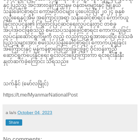
နှင့် ပြည်သူ့ အင်အားဝန်ကြီးဌာနမှ ဝန်ထမ်းများနှင့် မြို့နယ်
သန်းခေါင်စာရင်း ကော်မတီဝင်များ ပူးပေါင်းပြီး ၂၀၂၄ ခုနှစ်
လူဦးရေနှင့်အိမ် အကြောင်းအရာ သန်းခေါင်စာရင်း ကောက်ယူ
ခြင်းလုပ်ငန်း၏ ကြိုတင်ပြင်ဆင်ရေးလုပ်ငန်းတွင် တစ်ခု
အပါအဝင်ဖြစ်သည့် စမ်းသပ်သန်းခေါင်စာရင်း ကောက်ယူခြင်း
လုပ်ငန်းဆောင်ရွက်မှုကို လှည့် လည်ကြည့်ရှုအားပေးပြီး ဒေသခံ
ပြည်သူများအား စမ်းသပ်သန်းခေါင်စာရင်း ကောက်ယူရခြင်း
အကြောင်းနှင့် မှန်ကန်စွာဖြေကြားခြင်းဖြင့် ဝိုင်းဝန်းကူညီ
ဆောင်ရွက်ပေးနိုင်ရေး ရှင်းလင်းပြောကြားကာ ရင်းရင်းနှီးနှီး
နှုတ်ဆက်ခဲ့ကြောင်း သိရသည်။
သက်နိုင် (မော်လမြိုင်)
https://t.me/MyanmarNationalPost
a la/s
October 04, 2023
Share
No comments: