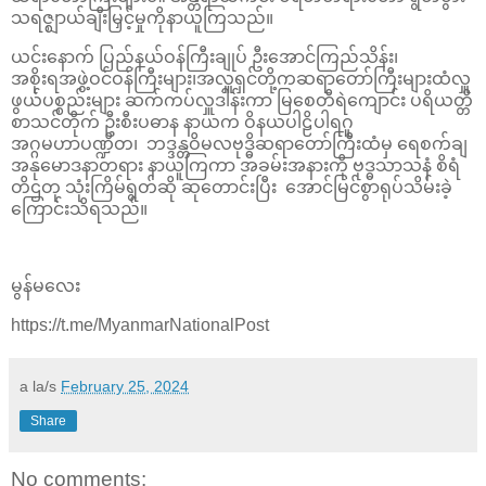
သရဇ္ဈာယ်ချီးမြှင့်မှုကိုနာယူကြသည်။
ယင်းနောက် ပြည်နယ်ဝန်ကြီးချုပ် ဦးအောင်ကြည်သိန်း၊
အစိုးရအဖွဲ့ဝင်ဝန်ကြီးများ၊အလှူရှင်တို့ကဆရာတော်ကြီးများထံလှူ
ဖွယ်ပစ္စည်းများ ဆက်ကပ်လှူဒါန်းကာ မြစေတီရဲကျောင်း ပရိယတ္တိ
စာသင်တိုက် ဦးစီးပဓာန နာယက ဝိနယပါဠိပါရဂူ
အဂ္ဂမဟာပဏ္ဍိတ၊ ဘဒ္ဒန္တဝိမလဗုဒ္ဓိဆရာတော်ကြီးထံမှ ရေစက်ချ
အနုမောဒနာတရား နာယူကြကာ အခမ်းအနားကို ဗုဒ္ဓသာသနံ စိရံ
တိဌတု သုံးကြိမ်ရွတ်ဆို ဆုတောင်းပြီး အောင်မြင်စွာရုပ်သိမ်းခဲ့
ကြောင်းသိရသည်။
မွန်မလေး
https://t.me/MyanmarNationalPost
a la/s
February 25, 2024
Share
No comments: