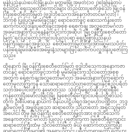
မွန်ပြည်နယ်၊ပေါင်မြို့နယ်၊ မုတ္တမမြို့အမှတ်(၁၀၂)ခြေမြန်တပ်
ရင်းတွင် ရှေးသူတော်ကောင်းများ တည်ထားပူဇော်ခဲ့သော မြို့ဝန်
ကြီးစေတီတော်မြတ် (ဗုဒ္ဓါဘိသေကအနေကဇာတင်မင်္ဂလာ) ၊
ဘက်စုံ ပြုပြင်မွမ်းမံခြင်းနှင့် ရောင်တော်ဖွင့် ဆေးသင်္ကန်းတော်
ဆက်ကပ်လှူဒါန်းပူဇော်ခြင်းအစုစု ရေစက်ချ အလှူတော်မင်္ဂလာ
အခမ်းအနားကိုယနေ့နံနက်ပိုင်းကအဆိုပါ “မြို့ဝန်ကြီးစေတီတော်
မြတ်"ရင်ပြင်တော်၌ကျင်းပပြုလုပ်ရာ ရှေးဦးစွာပြည်နယ်
ဝန်ကြီးချုပ်နှင့်အဖွဲ့သည် စေတီတော်မြတ်ကြီးအားဆွမ်းသပိတ်၊
ပန်း၊ရေချမ်း၊ဆီမီး၊အမွှေးနံ့သာများဖြင့်ဆက်ကပ်လှူဒါန်းပူဇော်ကြ
သည်။
ထို့နောက် မြို့ဝန်ကြီးစေတီတော်မြတ် ဗုဒ္ဓါဘိသေကအနောကဇာ
တင်နှင့် ရောင်တော်ဖွင့်ဘက်စုံ မွမ်းမံခြင်းကုသိုလ်တော်အစုစု
အတွက် ရေစက်ချအလှူတော်မင်္ဂလာ အခမ်းအနားကိုကြွရောက်
တော်မူလာကြကုန်‌ သောဆရာ‌တော်သံဃာတော်များနှင့်ဧည့်ပရိတ်
သတ်အပေါင်းတို့က နမောတဿ သုံးကြိမ်ရွတ်ဆိုဘုရားရှိခိုး
ကန်တော့ပြီးမော်လမြိုင်မြို့ မြစေတီရဲကျောင်းပရိယတ္တိစာသင်
တိုက် ဦးစီးပဓာန နာယက ဝိနယပါဠိပါရဂူအဂ္ဂမဟာပဏ္ဍိတ၊ ဘဒ္ဒ
န္တဝိမလဗုဒ္ဓိ အမှူးပြုသော ဆရာတော်၊ သံဃာတော် အရှင်သူမြတ်
အပေါင်း တို့မှ မြို့ဝန်ကြီး စေတီတော်မြတ်အား ဗုဒ္ဓါဘိသေက
အနေကဇာတင် မင်္ဂလာ ပြုလုပ် ပူဇော်ကြကာ မြ‌စေတီရဲကျောင်း
ဆရာတော်ကြီးထံမှ သီလတော်မြတ် ခံယူ‌ ဆောက်တည်ကြပြီး
ဆရာတော်ကြီးများ၏ အန္တရာယ်ကင်း ပရိတ်တရားတော် ရွတ်ပွား