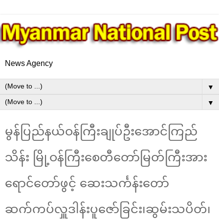
News Agency
▼
▼
မွန်ပြည်နယ်ဝန်ကြီးချုပ်ဦးအောင်ကြည်
သိန်း မြို့ဝန်ကြီးစေတီတော်မြတ်ကြီးအား
ရောင်တော်ဖွင့် ဆေးသင်္ကန်းတော်
ဆက်ကပ်လှူဒါန်းပူဇော်ခြင်း၊ဆွမ်းသပိတ်၊