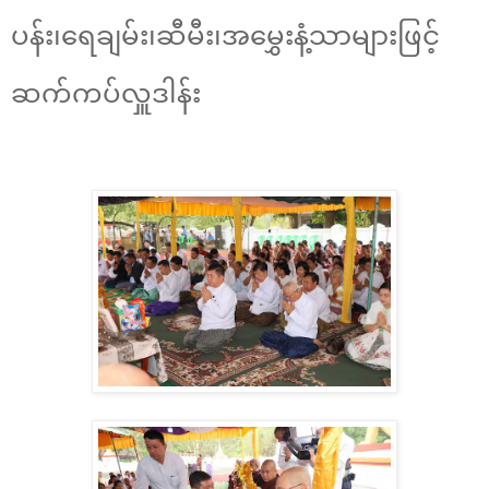
ပန်း၊ရေချမ်း၊ဆီမီး၊အမွှေးနံ့သာများဖြင့်
ဆက်ကပ်လှူဒါန်း