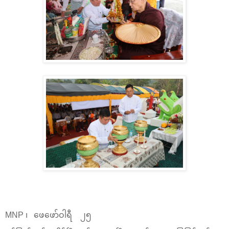
MNP ၊ ဖေဖော်ဝါရီ ၂၅