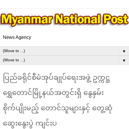
News Agency
▼
▼
ပြည်ခရိုင်စီမံအုပ်ချုပ်ရေးအဖွဲ့ ဥက္ကဋ္ဌ
ရွှေတောင်မြို့နယ်အတွင်းရှိ နွေနှမ်း
စိုက်ပျိုးမည့် တောင်သူများနှင့် တွေ့ဆုံ
ဆွေးနွေးပွဲ ကျင်းပ