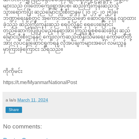
များသည် ဝါးတောကျေးရွာအုပ်စု၊ ဆည်ကြီးကုန်းဆည်သို့
သွားရောက်ပြီး ဆည်မြောင်းဦးစီးဌာနမှ (၂၀၂၄-၂၀၂၅)ခု၊
ဘဏ္ဍာရေးနှစ်တွင် အကောင်အထည်ဖော် ဆောင်ရွက်ရန် လျာထား
ခဲ့သည့် ဆည်ကြီးကုန်းဆည် ရေပိုလွှဲနှင့် ရေပေးမြောင်း
တည်ဆောက်ပြုပြင်မည့်နေရာအား ကြည့်ရှုစစ်ဆေးခဲ့ပြီး ဆည်
မြောင်းဦးစီးဌာနနှင့် ကျေးလက်ဆည်ထိန်းသိမ်းရေး ကော်မတီတို့
အား လုပ်ငန်းဆောင်ရွက်ရန် လိုအပ်ချက်များအပေါ် လမ်းညွှန်
မှာကြားခဲ့ကြောင်း သိရသည်။
ကိုကိုမင်း
https://t.me/MyanmarNationalPost
a la/s
March 11, 2024
Share
No comments: