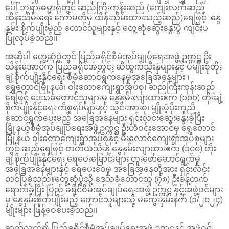
ပေါ် ဘုရားဓမ္မာရုံတွင် ဆည်ကြီးကုန်းဆည် (ကျေးလက်ဆည်
ထိန်းသိမ်းရေး ကော်မတီမှ ထိန်းသိမ်းထားသည့်ဆည်)ရေဖြင့် နွေ
နှမ်း စိုက်ပျိုးမည့် တောင်သူများနှင့် တွေ့ဆုံဆွေးနွေးပွဲ ကျင်းပ
ပြုလုပ်ခဲ့သည်။
အဆိုပါ တွေ့ဆုံပွဲတွင် ပြည်ခရိုင်စီမံအုပ်ချုပ်ရေးအဖွဲ့ ဥက္ကဋ္ဌ ဦး
သိန်းအောင်က ပြည်ခရိုင်အတွင်း ဆီထွက်သီးနှံများနှင့် ပဲမျိုးစုံတိုး
ချဲ့စိုက်ပျိုးနိုင်ရေး စီမံဆောင်ရွက်နေမှုအခြေအနေများ ၊
ရွှေတောင်မြို့နယ်၊ ဝါးတောကျေးရွာအုပ်စု၊ ဆည်ကြီးကုန်းဆည်
ရေဖြင့် ဒေသခံတောင်သူများမှ နွေနှမ်းလျာထားဧက (၁၀၀) တိုးချဲ့
စိုက်ပျိုးနိုင်ရေး ကိစ္စရပ်များနှင့် သွင်းအားစု၊ မျိုးပံ့ပိုးကူညီ
ဆောင်ရွက်ပေးမည့် အခြေအနေများ ရှင်းလင်းဆွေးနွေးခဲ့ပြီး
မြို့နယ်စီမံအုပ်ချုပ်ရေးအဖွဲ့ဥက္ကဋ္ဌ ဦးဟံဝင်းအောင်မှ ရွှေတောင်
မြို့နယ် ဝါးတောကျေးရွာအုပ်စုနှင့် မီးလောင်ကျေးရွာအုပ်စုများ
တွင် ဆည်ရေဖြင့် တတိယသီးနှံ နွေနှမ်းလျာထားဧက (၁၀၀) တိုး
ချဲ့စိုက်ပျိုးနိုင်ရေး ရေပေးမြောင်းများ တူးဖော်ဆောင်ရွက်မှု
အခြေအနေများနှင့် ရေပေးဝေမှု အခြေအနေတို့အား ရှင်းလင်း
တင်ပြခဲ့သည်။တွေ့ဆုံပွဲသို့ ဒေသခံတောင်သူ (၇၈) ဦးခန့်တက်
ရောက်ခဲ့ပြီး ပြည် ခရိုင်စီမံအုပ်ချုပ်ရေးအဖွဲ့ ဥက္ကဋ္ဌ နှင့်အဖွဲ့ဝင်များ
မှ နွေနှမ်းစိုက်ပျိုးမည့် တောင်သူများသို့ မကွေးနှမ်းနက် (၁/၂၀၂၄)
မျိုးများ ဖြန့်ဝေပေးခဲ့သည်။
ဆက်လက်၍ ပြည်ခရိုင်စီမံအုပ်ချုပ်ရေးအဖွဲ့ ဥက္ကဋ္ဌနှင့် အဖွဲ့ဝင်