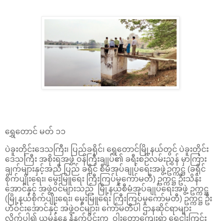
ရွှေတောင် မတ် ၁၁
ပဲခူးတိုင်းဒေသကြီး၊ ပြည်ခရိုင်၊ ရွှေတောင်မြို့နယ်တွင် ပဲခူးတိုင်း
ဒေသကြီး အစိုးရအဖွဲ့ ဝန်ကြီးချုပ်၏ ခရီးစဉ်လမ်းညွှန် မှာကြား
ချက်များနှင့်အညီ ပြည် ခရိုင် စီမံအုပ်ချုပ်ရေးအဖွဲ့ဥက္ကဋ္ဌ (ခရိုင်
စိုက်ပျိုးရေး၊ မွေးမြူရေး ကြီးကြပ်မှုကော်မတီ) ဥက္ကဋ္ဌ ဦးသိန်း
အောင်နှင့် အဖွဲ့ဝင်များသည် မြို့နယ်စီမံအုပ်ချုပ်ရေးအဖွဲ့ ဥက္ကဋ္ဌ
(မြို့နယ်စိုက်ပျိုးရေး၊ မွေးမြူရေး ကြီးကြပ်မှုကော်မတီ) ဥက္ကဋ္ဌ ဦး
ဟံဝင်းအောင်နှင့် အဖွဲ့ဝင်များ၊ ကော်မတီပါ ဌာနဆိုင်ရာများ
လိုက်ပါ၍ ယမန်နေ့ နံနက်ပိုင်းက ဝါးတောကျေးရွာ ရွှေငါးကြင်း