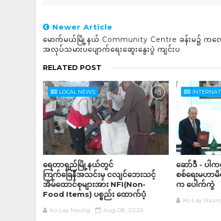
Newer Article
မောက်မယ်မြို့နယ် Community Centre ခန်းမ၌ ကလ
အလုပ်သမားပပျောက်ရေးဆွေးနွေးပွဲ ကျင်းပ
RELATED POST
LOCAL NEWS
INTERNA
ရေတာရှည်မြို့နယ်တွင်
ဆော်ဒီ - ပါကစ္
ကြက်ခြေနီအသင်းမှ ငလျင်ဘေးသင့်
စစ်ရေးမဟာမိတ်
အိမ်‌ထောင်စုများအား NFI(Non-
က ပေါက်ကွဲ
Food Items) ပစ္စည်း ထောက်ပံ့
Ko Lay Naun
Ko Lay Naung
Aug 08, 2026