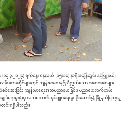
် (၁၃.၃.၂၀၂၄) ရက်နေ့၊ နေ့လယ် (၁၅း၁၀) နာရီအချိန်တွင်၊ ဒဂုံမြို့နယ်၊
ှိ လမ်းဘေးဆိုင်များတွင် ကျန်းမာရေးနှင့်ညီညွတ်သော အစားအစာများ
က်လံစစ်ဆေးခြင်း ကျန်းမာရေးအသိပညာပေးခြင်း၊ ပညာပေးလက်ကမ်း
ချုပ်ရေးမှုးရုံးမှ လက်ထောက်အုပ်ချုပ်ရေးမှူး ဦးဆောင်၍ မြို့နယ်ပြည်သူ့
း သတင်းရရှိပါသည်။