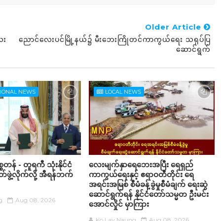
Older Article
ေး
ညောင်‌‌လေးပင်မြို့နယ်၌ မီးဘေးကြိုတင်ကာကွယ်ရေး သရုပ်ပြ
ဆောင်ရွက်
TIONAL NEWS
LOCAL NEWS
စတန် - တူရကီ သုံးနိုင်ငံ
လေးမျက်နှာရေဘေးအပြီး ရေရှည်
ဖွဲ့လိုက်လို့ အီရန်ဘက်
ကာကွယ်ရေးနှင့် ဧရာဝတီတိုင်း ရေ
အရင်းအမြစ် စီမံခန့်ခွဲမှုစီမံချက် ရေးဆွဲ
ဆောင်ရွက်ရန် နိုင်ငံတော်သမ္မတ ဦးမင်း
g
Aug 08, 2026
အောင်လှိုင် မှာကြား
Ko Lay Naung
Aug 08, 2026