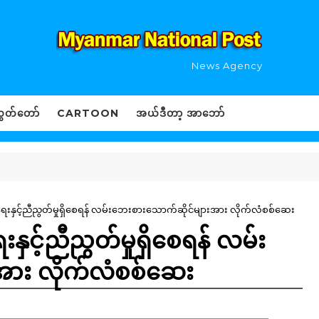
News Agency
ွှတ်တော်
CARTOON
အယ်ဒီတာ့ အာဘော်
မာရေးနှင့်ညီညွတ်မှုရှိစေရန် လမ်းဘေးစားသောက်ဆိုင်များအား လိုက်လံစစ်ဆေး
းနှင့်ညီညွတ်မှုရှိစေရန် လမ်း
အား လိုက်လံစစ်ဆေး