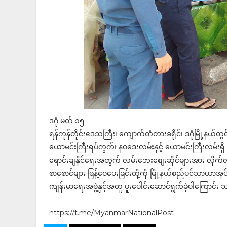
ဒဂုံ မတ် ၁၅
ရန်ကုန်တိုင်းဒေသကြီး၊ ကျောက်တံတားခရိုင်၊ ဒဂုံမြို့နယ်တွင
ယောမင်းကြီးရပ်ကွက်၊ နဝဒေးလမ်းနှင့် ယောမင်းကြီးလမ်းရ
ရောင်းချနိုင်ရေးအတွက် လမ်းဘေးစျေးဆိုင်များအား လို
စာစောင်များ ဖြန့်ဝေပေးခြင်းတို့ကို မြို့နယ်စည်ပင်သာယာအုပ်
ကျန်းမာရေးအဖွဲ့နှင့်အတူ ပူးပေါင်းဆောင်ရွက်ခဲ့ပါကြောင်
https://t.me/MyanmarNationalPost