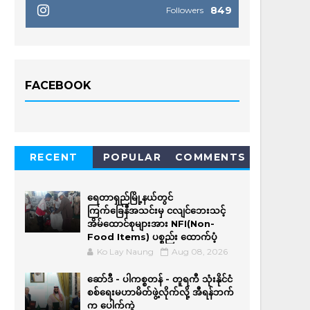
849
Followers
FACEBOOK
RECENT
POPULAR
COMMENTS
ရေတာရှည်မြို့နယ်တွင်
ကြက်ခြေနီအသင်းမှ ငလျင်ဘေးသင့်
အိမ်‌ထောင်စုများအား NFI(Non-
Food Items) ပစ္စည်း ထောက်ပံ့
Ko Lay Naung
Aug 08, 2026
ဆော်ဒီ - ပါကစ္စတန် - တူရကီ သုံးနိုင်ငံ
စစ်ရေးမဟာမိတ်ဖွဲ့လိုက်လို့ အီရန်ဘက်
က ပေါက်ကွဲ