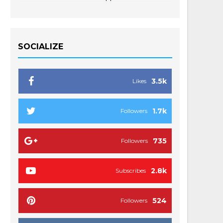
SOCIALIZE
3.5k
Likes
1.7k
Followers
735
Followers
2.8k
Subscribes
524
Followers