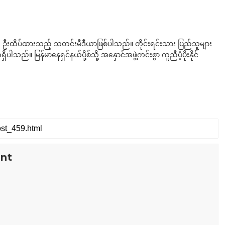
ို ဦးထိပ်ထားသည့် သတင်းမီဒီယာဖြစ်ပါသည်။ တိုင်းရင်းသား ပြည်သူများ
်။ မြန်မာနေရှင်နယ်ပို့စ်သို့ အနှောင်အဖွဲ့ကင်းစွာ ကူညီပံ့ပိုးနိုင်
nt