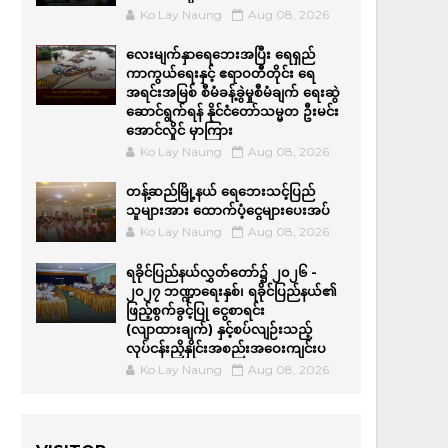
Ko Lay Naung
Aug 08, 2026
လေးမျက်နှာရေဘေးအပြီး ရေရှည်
ကာကွယ်ရေးနှင့် ဧရာဝတီတိုင်း ရေ
အရင်းအမြစ် စီမံခန့်ခွဲမှုစီမံချက် ရေးဆွဲ
ဆောင်ရွက်ရန် နိုင်ငံတော်သမ္မတ ဦးမင်း
အောင်လှိုင် မှာကြား
Ko Lay Naung
Aug 08, 2026
တန့်ဆည်မြို့နယ် ရေဘေးသင့်ပြည်
သူများအား ထောက်ပံ့ငွေများပေးအပ်
Ko Lay Naung
Aug 08, 2026
ရခိုင်ပြည်နယ်လွှတ်တော်၌ ၂၀၂၆ -
၂၀၂၇ ဘဏ္ဍာရေးနှစ်၊ ရခိုင်ပြည်နယ်၏
ဖြည့်စွက်ခွင့်ပြု ငွေစာရင်း
(လျာထားချက်) နှင့်စပ်လျဉ်းသည့်
လုပ်ငန်းညှိနှိုင်းအစည်းအဝေးကျင်းပ
Ko Lay Naung
Aug 08, 2026