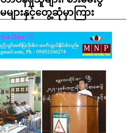
ျားနှင့်တွေ့ဆုံမှာကြား