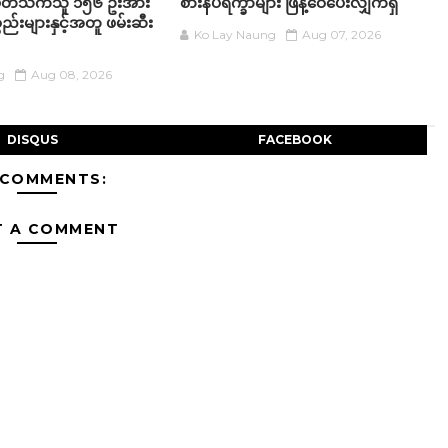
်ပတ်သက်သူ ၁၅၆ ဦးအား
စားနပ်ရိက္ခာများ ဖြန့်ဝေပေးလျှက်ရှိ
္စည်းများနှင့်အတူ ဖမ်းဆီး
Ko Lay Naung
Aug 07, 2026
g
Aug 08, 2026
DISQUS
FACEBOOK
 COMMENTS:
T A COMMENT