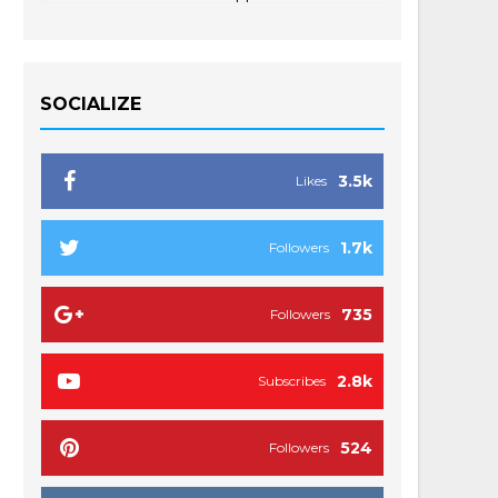
SOCIALIZE
3.5k
Likes
1.7k
Followers
735
Followers
2.8k
Subscribes
524
Followers