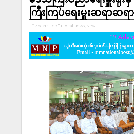
ကြီးကြပ်ရေးမှူးဆရာဆရာမမ
2 years ago
Local News,
News,