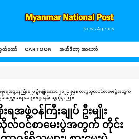
News Agency
ွှတ်တော်
CARTOON
အယ်ဒီတာ့ အာဘော်
ုးရအဖွဲ့ဝန်ကြီးချုပ် ဦးမျိုးအောင် ၂၀၂၄ ခုနှစ် တက္ကသိုလ်ဝင်စာမေးပွဲအတွက်
ကြပ်ရေးမှူးဆရာဆရာမများနှင့်တွေ့ဆုံမှာကြား
ရအဖွဲ့ဝန်ကြီးချုပ် ဦးမျိုး
ိုလ်ဝင်စာမေးပွဲအတွက် တိုင်း
တာဝန်ရှိသူများ၊ စားမေးပွဲ