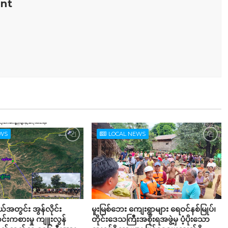
nt
EWS
LOCAL NEWS
့နယ်အတွင်း အွန်လိုင်း
မူးမြစ်ဘေး ကျေးရွာများ ရေဝင်နစ်မြုပ်၊
်းကစားမှု ကျူးလွန်
တိုင်းဒေသကြီးအစိုးရအဖွဲ့မှ ပံ့ပိုးသော