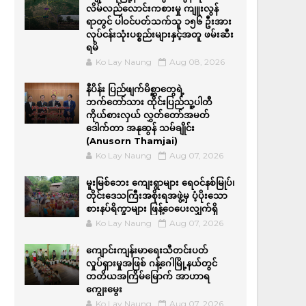
လိမ်လည်လောင်းကစားမှု ကျူးလွန်
ရာတွင် ပါဝင်ပတ်သက်သူ ၁၅၆ ဦးအား
လုပ်ငန်းသုံးပစ္စည်းများနှင့်အတူ ဖမ်းဆီး
ရမိ
Ko Lay Naung
Aug 08, 2026
နီပိန်း ပြည်ဖျက်မိစ္ဆာတွေရဲ့
ဘက်တော်သား ထိုင်းပြည်သူ့ပါတီ
ကိုယ်စားလှယ် လွှတ်တော်အမတ်
ဒေါက်တာ အနုဆွန် သမ်ချိုင်း
(Anusorn Thamjai)
Ko Lay Naung
Aug 07, 2026
မူးမြစ်ဘေး ကျေးရွာများ ရေဝင်နစ်မြုပ်၊
တိုင်းဒေသကြီးအစိုးရအဖွဲ့မှ ပံ့ပိုးသော
စားနပ်ရိက္ခာများ ဖြန့်ဝေပေးလျှက်ရှိ
Ko Lay Naung
Aug 07, 2026
ကျောင်းကျန်းမာရေးသီတင်းပတ်
လှုပ်ရှားမှုအဖြစ် ဂန့်ဂေါမြို့နယ်တွင်
တတိယအကြိမ်မြောက် အာဟာရ
ကျွေးမွေး
Ko Lay Naung
Aug 07, 2026