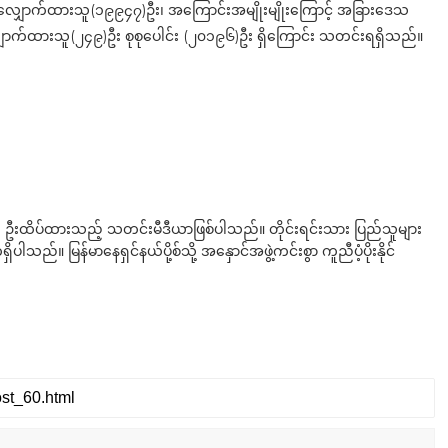
လျှောက်ထားသူ(၁၉၉၄၇)ဦး၊ အကြောင်းအမျိုးမျိုးကြောင့် အခြားဒေသ
ျှောက်ထားသူ(၂၄၉)ဦး စုစုပေါင်း (၂၀၁၉၆)ဦး ရှိကြောင်း သတင်းရရှိသည်။
ို ဦးထိပ်ထားသည့် သတင်းမီဒီယာဖြစ်ပါသည်။ တိုင်းရင်းသား ပြည်သူများ
်။ မြန်မာနေရှင်နယ်ပို့စ်သို့ အနှောင်အဖွဲ့ကင်းစွာ ကူညီပံ့ပိုးနိုင်