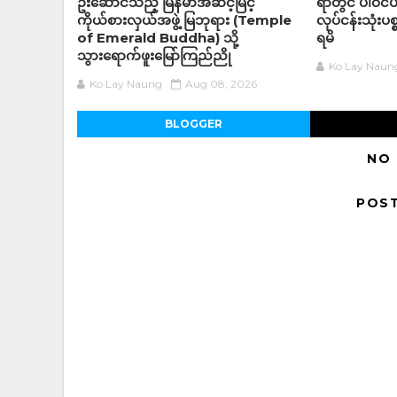
ဦးဆောင်သည့် မြန်မာအဆင့်မြင့်
ရာတွင် ပါဝင
ကိုယ်စားလှယ်အဖွဲ့ မြဘုရား (Temple
လုပ်ငန်းသုံးပစ
of Emerald Buddha) သို့
ရမိ
သွားရောက်ဖူးမြော်ကြည်ညို
Ko Lay Naun
Ko Lay Naung
Aug 08, 2026
BLOGGER
NO
POS