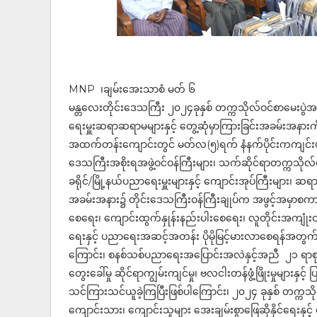
MNP ၊ချမ်းအေးသာစံ မတ် ၆
မန္တလေးတိုင်းဒေသကြီး ၂၀၂၄ခုနှစ် တက္ကသိုလ်ဝင်စာမေးပွဲအတ
ရေးမှူးဆရာဆရာမများနှင့် တွေ့ဆုံမှာကြားခြင်းအခမ်းအနားက
အထက်တန်းကျောင်းတွင် မတ်လ(၅)ရက် နံနက်ပိုင်းကကျင်းပရာ မ
ဒေသကြီးအစိုးရအဖွဲ့ဝင်ဝန်ကြီးများ၊ သက်ဆိုင်ရာတက္ကသိုလ်မှ 
ခရိုင်/မြို့နယ်ပညာရေးမှူးများနှင့် ကျောင်းအုပ်ကြီးမျ
အခမ်းအနား၌ တိုင်းဒေသကြီးဝန်ကြီးချုပ်က အဖွင့်အမှာစ
စေရေး၊ ကျောင်းထွက်နှုန်းနည်းပါးစေရေး၊ လူတိုင်းအကျုံးဝ
ရေးနှင့် ပညာရေးအဆင့်အတန်း ပိုမိုမြင့်မားလာစေရန်အတွ
ကြောင်း၊ စနစ်သစ်ပညာရေးအပြောင်းအလဲနှင့်အညီ ၂၁ ရာစုကျွမ
တွေးခေါ်မှု ဆိုင်ရာကျွမ်းကျင်မှု၊ ဗလငါးတန်ဖွံ့ဖြိုးမှုများနှ
သင်ကြားသင်ယူခဲ့ကြပြီးဖြစ်ပါကြောင်း၊ ၂၀၂၄ ခုနှစ် တက္ကသ
ကျောင်းသား၊ ကျောင်းသူများ အေးချမ်းစွာဖြေဆိုနိုင်ရေးနှင့် အ