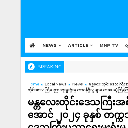
NEWS
ARTICLE
MNP TV
လ
BREAKING
Home
Local News
News
မန္တလေးတိုင်းဒေသကြီးအစိ
တိုင်းဒေသကြီးပညာရေးမှူးရုံးမှ တာဝန်ရှိသူများ၊ စားမေးပွဲကြီး
မန္တလေးတိုင်းဒေသကြီးအစိုး
အောင် ၂၀၂၄ ခုနှစ် တက္ကသ
ဒေသကြီးပညာရေးမှူးရုံးမှ 