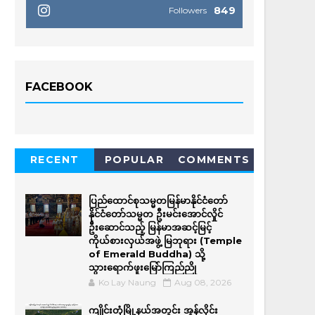
849
Followers
FACEBOOK
RECENT
POPULAR
COMMENTS
ပြည်ထောင်စုသမ္မတမြန်မာနိုင်ငံတော်
နိုင်ငံတော်သမ္မတ ဦးမင်းအောင်လှိုင်
ဦးဆောင်သည့် မြန်မာအဆင့်မြင့်
ကိုယ်စားလှယ်အဖွဲ့ မြဘုရား (Temple
of Emerald Buddha) သို့
သွားရောက်ဖူးမြော်ကြည်ညို
Ko Lay Naung
Aug 08, 2026
ကျိုင်းတုံမြို့နယ်အတွင်း အွန်လိုင်း