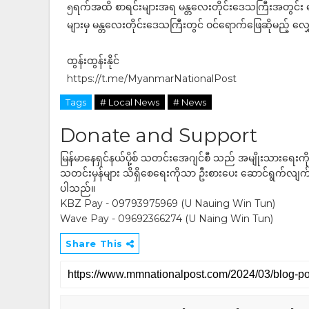
၅ရက်အထိ စာရင်းများအရ မန္တလေးတိုင်းဒေသကြီးအတွင်း 
များမှ မန္တလေးတိုင်းဒေသကြီးတွင် ဝင်ရောက်ဖြေဆိုမည့် လ
ထွန်းထွန်းနိုင်
https://t.me/MyanmarNationalPost
Tags
# Local News
# News
Donate and Support
မြန်မာနေရှင်နယ်ပို့စ် သတင်းအေဂျင်စီ သည် အမျိုးသားရေးက
သတင်းမှန်များ သိရှိစေရေးကိုသာ ဦးစားပေး ဆောင်ရွက်လျက်ရှိပါသည
ပါသည်။
KBZ Pay - 09793975969 (U Nauing Win Tun)
Wave Pay - 09692366274 (U Naing Win Tun)
Share This