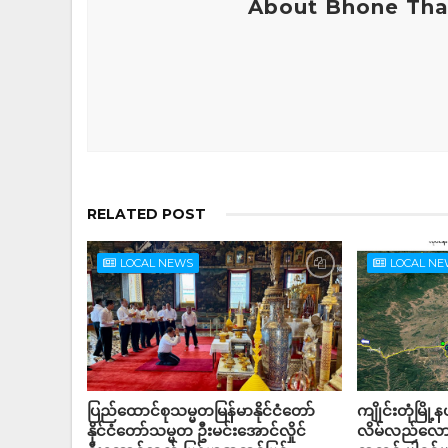
About Bhone Tha
RELATED POST
LOCAL NEWS
LOCAL N
ပြည်ထောင်စုသမ္မတမြန်မာနိုင်ငံတော်
ကျိုင်းတုံမြို
နိုင်ငံတော်သမ္မတ ဦးမင်းအောင်လှိုင်
လိမ်လည်လောင