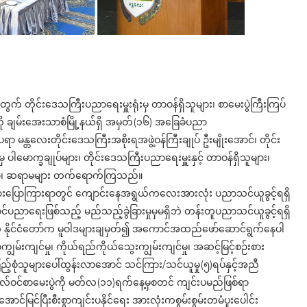
ွက် တိုင်းဒေသကြီးပညာရေးမှူးရုံးမှ တာဝန်ရှိသူများ၊ စာမေးပွဲကြီးကြပ်
ို ချမ်းအေးသာစံမြို့နယ်ရှိ အမှတ်(၁၆) အခြေခံပညာ
န္တလေးတိုင်းဒေသကြီးအစိုးရအဖွဲ့ဝန်ကြီးချုပ် ဦးမျိုးအောင်၊ တိုင်း
ပါမောက္ခချုပ်များ၊ တိုင်းဒေသကြီးပညာရေးမှူးနှင့် တာဝန်ရှိသူများ၊
ား၊ ဆရာ၊ ဆရာမများ တက်ရောက်ကြသည်။
ကားပြောကြားရာတွင် ကျောင်းနေအရွယ်ကလေးအားလုံး ပညာသင်ယူခွင့်ရရှိ
င်ပညာရေးဖြစ်သည့် မည်သည့်ခွဲခြားမှုမှမရှိဘဲ တန်းတူပညာသင်ယူခွင့်ရရှိ
က် နိုင်ငံတော်က မူဝါဒများချမှတ်၍ အကောင်အထည်ဖော်ဆောင်ရွက်နေပါ
်းကျင်မှု၊ ကိုယ်ရည်ကိုယ်သွေးကျွမ်းကျင်မှု၊ အဆင့်မြင့်စဉ်းစား
င့် ပြည့်စုံသူများပေါ်ထွန်းလာအောင် သင်ကြား/သင်ယူမှု(၅)ရပ်နှင့်အညီ
ိုလ်ဝင်စာမေးပွဲကို မတ်လ(၁၁)ရက်နေ့မှစတင် ကျင်းပမည်ဖြစ်ရာ
ောင်မြင်ပြီးစီးစွာကျင်းပနိုင်ရေး အားလုံးကစွမ်းစွမ်းတမံပူးပေါင်း