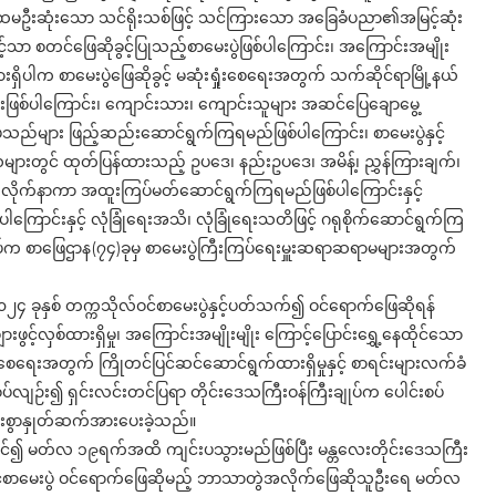
ပထမဦးဆုံးသော သင်ရိုးသစ်ဖြင့် သင်ကြားသော အခြေခံပညာ၏အမြင့်ဆုံး
့်သာ စတင်ဖြေဆိုခွင့်ပြုသည့်စာမေးပွဲဖြစ်ပါကြောင်း၊ အကြောင်းအမျိုး
ားရှိပါက စာမေးပွဲဖြေဆိုခွင့် မဆုံးရှုံးစေရေးအတွက် သက်ဆိုင်ရာမြို့နယ်
းဖြစ်ပါကြောင်း၊ ကျောင်းသား၊ ကျောင်းသူများ အဆင်ပြေချောမွေ့
်သည်များ ဖြည့်ဆည်းဆောင်ရွက်ကြရမည်ဖြစ်ပါကြောင်း၊ စာမေးပွဲနှင့်
များတွင် ထုတ်ပြန်ထားသည့် ဥပဒေ၊ နည်းဥပဒေ၊ အမိန့်၊ ညွှန်ကြားချက်၊
စားလိုက်နာကာ အထူးကြပ်မတ်ဆောင်ရွက်ကြရမည်ဖြစ်ပါကြောင်းနှင့်
ကြောင်းနှင့် လုံခြုံရေးအသိ၊ လုံခြုံရေးသတိဖြင့် ဂရုစိုက်ဆောင်ရွက်ကြ
ျုပ်က စာဖြေဌာန(၇၄)ခုမှ စာမေးပွဲကြီးကြပ်ရေးမှူးဆရာဆရာမများအတွက်
၀၂၄ ခုနှစ် တက္ကသိုလ်ဝင်စာမေးပွဲနှင့်ပတ်သက်၍ ဝင်ရောက်ဖြေဆိုရန်
့်လှစ်ထားရှိမှု၊ အကြောင်းအမျိုးမျိုး ကြောင့်ပြောင်းရွှေ့နေထိုင်သော
ှုံးစေရေးအတွက် ကြိုတင်ပြင်ဆင်ဆောင်ရွက်ထားရှိမှုနှင့် စာရင်းများလက်ခံ
ပ်လျဉ်း၍ ရှင်းလင်းတင်ပြရာ တိုင်းဒေသကြီးဝန်ကြီးချုပ်က ပေါင်းစပ်
ှီးစွာနှုတ်ဆက်အားပေးခဲ့သည်။
စတင်၍ မတ်လ ၁၉ရက်အထိ ကျင်းပသွားမည်ဖြစ်ပြီး မန္တလေးတိုင်းဒေသကြီး
်ဝင်စာမေးပွဲ ဝင်ရောက်ဖြေဆိုမည့် ဘာသာတွဲအလိုက်ဖြေဆိုသူဦးရေ မတ်လ