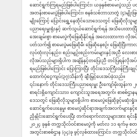
ဆောင်ရွက်ကြရမည်ဖြစ်ပါကြောင်း၊ ယခုနှစ်စာမေးပွဲသည် 
အတန်းစာမေးပွဲဖြစ်ပါကြောင်း၊ စနစ်သစ်ဘာသာတွဲ (၄)မျိုးဖြင
မျိုးကြောင့် ပြောင်းရွှေ့နေထိုင်သောဒေသတွင် ဖြေဆိုလိုသူမျ
ပညာရေးမှူးရုံးနှင့် ဆက်သွယ်ဆောင်ရွက်ရန် အသိပေးထားပြီ
အေးချမ်းစွာ စာမေးပွဲကိုဖြေဆိုနိုင်ရန် အလေးထားကာ လိုအပ
ပတ်သက်၍ စာမေးပွဲမဖြေဆိုမီ၊ ဖြေဆိုနေစဉ်၊ ဖြေဆိုပြီးကာလ
လုပ်ထုံးလုပ်နည်း၊ စည်းမျဉ်းစည်းကမ်းများနှင့်အညီ လေး
လိုအပ်သည်များရှိပါက အချိန်နှင့်တပြေးညီ တင်ပြရန်လိုအပ်ပါ
ရမည်ဖြစ်ပါကြောင်း ပြောကြားပြီး တိုင်းဒေသကြီးဝန်ကြီးခ
ထောက်ပံ့ငွေကျပ်(၃၇)သိန်းကို ချီးမြှင့်ပေးအပ်ခဲ့သည်။
၎င်းနောက် တိုင်းဒေသကြီးပညာရေးမှူး ဦးကျော်မိုးထွန်းက ၂
စာရင်းရှိကျောင်းသား၊ ကျောင်းသူအရေအတွက်၊ စာစစ်ဌာနများဖွင
ဒေသတွင် ဖြေဆိုလိုသူများရှိပါက စာမေးပွဲဖြေဆိုခွင့်မဆုံးရ
ဆောင်ရွက်ပေးနေမှု၊ စာမေးပွဲဆိုင်ရာအချက်အလက်များနှင့်စ
ညှိနှိုင်းဆောင်ရွက်ပေးပြီး တက်ရောက်လာသူများအား ရင်းန
၂၀၂၄ ခုနှစ် တက္ကသိုလ်ဝင်စာမေးပွဲကို မတ်လ ၁၁ ရက်မှ 
အတွင်းစာစစ်ဌာန (၇၄)ခု ဖွင့်လှစ်ထားကြောင်း၊ တက္ကသိုလ