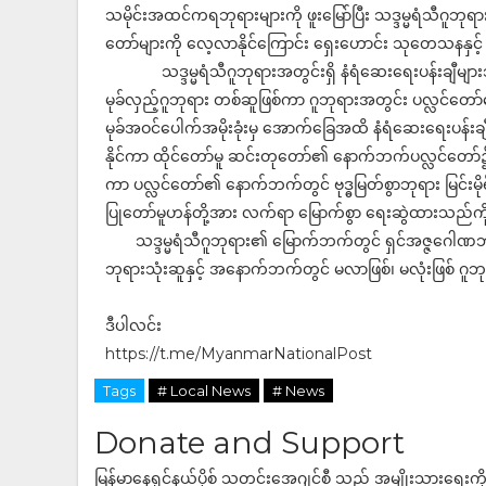
သမိုင်းအထင်ကရဘုရားများကို ဖူးမြော်ပြီး သဒ္ဒမ္မရံသီဂူဘု
တော်များကို လေ့လာနိုင်ကြောင်း ရှေးဟောင်း သုတေသနနှင့် 
သဒ္ဒမ္မရံသီဂူဘုရားအတွင်းရှိ နံရံဆေးရေးပန်းချီများသည်
မုခ်လှည့်ဂူဘုရား တစ်ဆူဖြစ်ကာ ဂူဘုရားအတွင်း ပလ္လင်တေ
မုခ်အဝင်ပေါက်အမိုးခုံးမှ အောက်ခြေအထိ နံရံဆေးရေးပန်းချ
နိုင်ကာ ထိုင်တော်မူ ဆင်းတုတော်၏ နောက်ဘက်ပလ္လင်တော်၌ 
ကာ ပလ္လင်တော်၏ နောက်ဘက်တွင် ဗုဒ္ဓမြတ်စွာဘုရား မြင်းမိုရ်တောင
ပြုတော်မူဟန်တို့အား လက်ရာ မြောက်စွာ ရေးဆွဲထားသည်ကို
သဒ္ဒမ္မရံသီဂူဘုရား၏ မြောက်ဘက်တွင် ရှင်အဇ္ဇဂေါဏဘု
ဘုရားသုံးဆူနှင့် အနောက်ဘက်တွင် မလာဖြစ်၊ မလုံးဖြစ် ဂ
ဒီပါလင်း
https://t.me/MyanmarNationalPost
Tags
# Local News
# News
Donate and Support
မြန်မာနေရှင်နယ်ပို့စ် သတင်းအေဂျင်စီ သည် အမျိုးသားရေးက