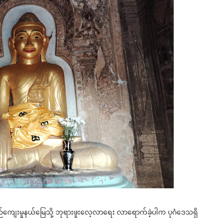
ယဉ်ကျေးမှုနယ်မြေသို့ ဘုရားဖူးလေ့လာရေး လာရောက်ခဲ့ပါက ပုဂံဒေသရှိ