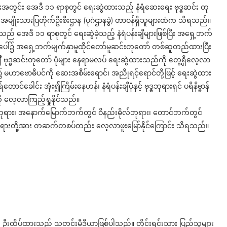
ရားအတွင်း အေဒီ ၁၁ ရာစုတွင် ရေးဆွဲထားသည့် နံရံဆေးရေး ဗုဒ္ဓဆင်း တု
အမျိုးသားပြတိုက်ဦးစီးဌာန (ပုဂံဌာနခွဲ) တာဝန်ရှိသူများထံက သိရသည်။
 အေဒီ ၁၁ ရာစုတွင် ရေးဆွဲခဲ့သည့် နံရံပန်းချီများဖြစ်ပြီး အရှေ့ဘက်
ာ်ပေါ်၌ အရှေ့ဘက်မျက်နှာမူထိုင်တော်မူဆင်းတုတော် တစ်ဆူတည်ထားပြီး
ီ ဗုဒ္ဓဆင်းတုတော် ပုံများ နေရာမလပ် ရေးဆွဲထားသည်ကို တွေ့ရှိလေ့လာ
မဟာဗောဓိပင်ကို ဆေးအစိမ်းရောင်၊ အညိုရင့်ရောင်တို့ဖြင့် ရေးဆွဲထား
်ခေါင်း အုံး၍ကြိမ်းနေဟန်၊ နံရံပန်းချီပုံနှင့် ဗုဒ္ဓဘုရားရှင် ပရိနိဗ္ဗာန်
 လေ့လာကြည့်ရှုနိုင်သည်။
ရား၊ အနောက်မြောက်ဘက်တွင် ဝိနည်းဓိုလ်ဘုရား၊ တောင်ဘက်တွင်
ူဘုရားတို့အား တဆက်တစပ်တည်း လေ့လာဖူးမြော်နိုင်ကြောင်း သိရသည်။
ို ဦးထိပ်ထားသည့် သတင်းမီဒီယာဖြစ်ပါသည်။ တိုင်းရင်းသား ပြည်သူများ