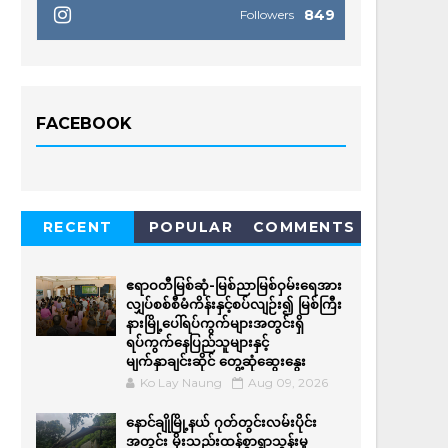
849
Followers
FACEBOOK
RECENT
POPULAR
COMMENTS
ဧရာဝတီမြစ်ဆုံ-မြစ်ညာမြစ်ဝှမ်းရေအား
လျှပ်စစ်စီမံကိန်းနှင့်စပ်လျဉ်း၍ မြစ်ကြီး
နားမြို့ပေါ်ရပ်ကွက်များအတွင်းရှိ
ရပ်ကွက်နေပြည်သူများနှင့်
မျက်နှာချင်းဆိုင် တွေ့ဆုံဆွေးနွေး
Ko Lay Naung
Aug 09, 2026
နောင်ချိုမြို့နယ် ဂုတ်တွင်းလမ်းပိုင်း
အတွင်း မိုးသည်းထန်စွာရွာသွန်းမှု