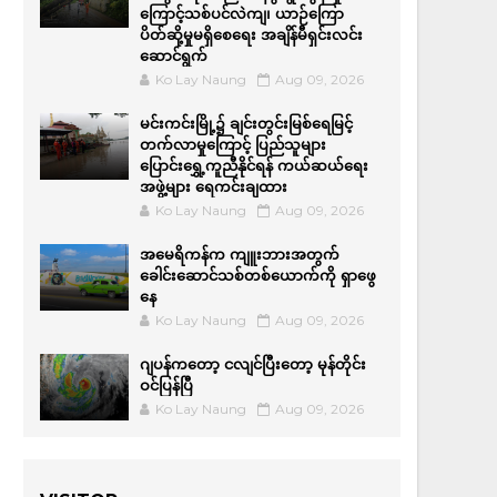
ကြောင့်သစ်ပင်လဲကျ၊ ယာဉ်ကြော
ပိတ်ဆို့မှုမရှိစေရေး အချိန်မီရှင်းလင်း
ဆောင်ရွက်
Ko Lay Naung
Aug 09, 2026
မင်းကင်းမြို့၌ ချင်းတွင်းမြစ်ရေမြင့်
တက်လာမှုကြောင့် ပြည်သူများ
ပြောင်းရွှေ့ကူညီနိုင်ရန် ကယ်ဆယ်ရေး
အဖွဲ့များ ရေကင်းချထား
Ko Lay Naung
Aug 09, 2026
အမေရိကန်က ကျူးဘားအတွက်
ခေါင်းဆောင်သစ်တစ်ယောက်ကို ရှာဖွေ
နေ
Ko Lay Naung
Aug 09, 2026
ဂျပန်ကတော့ ငလျင်ပြီးတော့ မုန်တိုင်း
ဝင်ပြန်ပြီ
Ko Lay Naung
Aug 09, 2026