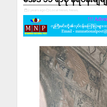
2 years ago
Local News,
News,