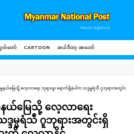
News Agency
ွှတ်တော်
CARTOON
အယ်ဒီတာ့ အာဘော်
ုနယ်မြေသို့ လေ့လာရေး ဘုရားဖူး ရောက်ရှိခဲ့ပါက သဒ္ဒမ္မရံသီ ဂူဘုရားအတွင်း
ှုနယ်မြေသို့ လေ့လာရေး
ဒ္ဒမ္မရံသီ ဂူဘုရားအတွင်းရှိ
ျားကို လေ့လာနိုင်