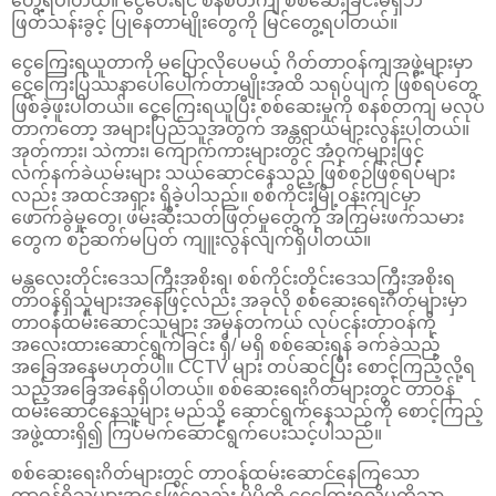
တွေ့ရပါတယ်။ ငွေပေးရင် စနစ်တကျ စစ်ဆေးခြင်းမရှိဘဲ
ဖြတ်သန်းခွင့် ပြုနေတာမျိုးတွေကို မြင်တွေ့ရပါတယ်။
ငွေကြေးရယူတာကို မပြောလိုပေမယ့် ဂိတ်တာဝန်ကျအဖွဲ့များမှာ
ငွေကြေးပြဿနာပေါ်ပေါက်တာမျိုးအထိ သရုပ်ပျက် ဖြစ်ရပ်တွေ
ဖြစ်ခဲ့ဖူးပါတယ်။ ငွေကြေးရယူပြီး စစ်ဆေးမှုကို စနစ်တကျ မလုပ်
တာကတော့ အများပြည်သူအတွက် အန္တရာယ်များလွန်းပါတယ်။
အုတ်ကား၊ သဲကား၊ ကျောက်ကားများတွင် အံဝှက်များဖြင့်
လက်နက်ခဲယမ်းများ သယ်ဆောင်နေသည့် ဖြစ်စဉ်ဖြစ်ရပ်များ
လည်း အထင်အရှား ရှိခဲ့ပါသည်။ စစ်ကိုင်းမြို့ဝန်းကျင်မှာ
ဖောက်ခွဲမှုတွေ၊ ဖမ်းဆီးသတ်ဖြတ်မှုတွေကို အကြမ်းဖက်သမား
တွေက စဉ်ဆက်မပြတ် ကျူးလွန်လျက်ရှိပါတယ်။
မန္တလေးတိုင်းဒေသကြီးအစိုးရ၊ စစ်ကိုင်းတိုင်းဒေသကြီးအစိုးရ
တာဝန်ရှိသူများအနေဖြင့်လည်း အခုလို စစ်ဆေးရေးဂိတ်များမှာ
တာဝန်ထမ်းဆောင်သူများ အမှန်တကယ် လုပ်ငန်းတာဝန်ကို
အလေးထားဆောင်ရွက်ခြင်း ရှိ/ မရှိ စစ်ဆေးရန် ခက်ခဲသည့်
အခြေအနေမဟုတ်ပါ။ CCTV များ တပ်ဆင်ပြီး စောင့်ကြည့်လို့ရ
သည့်အခြေအနေရှိပါတယ်။ စစ်ဆေးရေးဂိတ်များတွင် တာဝန်
ထမ်းဆောင်နေသူများ မည်သို့ ဆောင်ရွက်နေသည်ကို စောင့်ကြည့်
အဖွဲ့ထားရှိ၍ ကြပ်မက်ဆောင်ရွက်ပေးသင့်ပါသည်။
စစ်ဆေးရေးဂိတ်များတွင် တာဝန်ထမ်းဆောင်နေကြသော
တာဝန်ရှိသူများအနေဖြင့်လည်း မိမိတို့ ငွေကြေးရလိုမှုကိုသာ