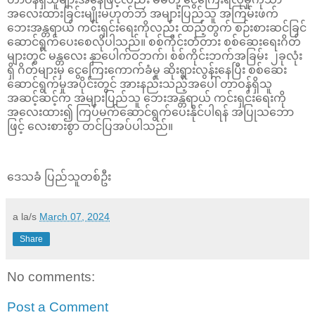
အလေးထားခြင်းမျိုးမဟုတ်ဘဲ အများပြည်သူ အကြမ်းဖက်
ဘေးအန္တရာယ် ကင်းရှင်းရေးကိုလည်း ထည့်တွက် စဉ်းစားဆင်ခြင်
ဆောင်ရွက်ပေးစေလိုပါသည်။ စစ်ကိုင်းတံတား စစ်ဆေးရေးဂိတ်
များတွင် မန္တလေး နှာပေါက်ဝဘက်၊ စစ်ကိုင်းဘက်အခြမ်း ၂ခုလုံး
ရှိ ဂိတ်များမှ ငွေကြေးကောက်ခံမှု ဆိုးရွားလွန်းနေပြီး စစ်ဆေး
ဆောင်ရွက်မှုအပိုင်းတွင် အားနည်းသည့်အပေါ် တာဝန်ရှိသူ
အဆင့်ဆင့်က အများပြည်သူ ဘေးအန္တရာယ် ကင်းရှင်းရေးကို
အလေးထား၍ ကြပ်မက်ဆောင်ရွက်ပေးနိုင်ပါရန် အပြုသဘော
ဖြင့် လေးစားစွာ တင်ပြအပ်ပါသည်။
ဒေသခံ ပြည်သူတစ်ဦး
a la/s
March 07, 2024
Share
No comments:
Post a Comment