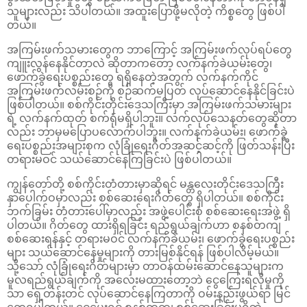
သူများလည်း သိပါတယ်။ အထူးပြောဖို့မလိုတဲ့ ကိစ္စတွေ ဖြစ်ပါ
တယ်။
အကြမ်းဖက်သမားတွေက ဘာကြောင့် အကြမ်းဖက်လုပ်ရပ်တွေ
ကျူးလွန်နေနိုင်တာလဲ ဆိုတာကတော့ လက်နက်ခဲယမ်းတွေ၊
ဖောက်ခွဲရေးပစ္စည်းတွေ ရရှိနေတဲ့အတွက် လက်နက်ကိုင်
အကြမ်းဖက်လမ်းစဉ်ကို စဉ်ဆက်မပြတ် လုပ်ဆောင်နေနိုင်ခြင်းပဲ
ဖြစ်ပါတယ်။ စစ်ကိုင်းတိုင်းဒေသကြီးမှာ အကြမ်းဖက်သမားများ
ရဲ့ လက်နက်ထုတ် စက်ရုံမရှိပါဘူး။ လက်လုပ်သေနတ်တွေဆိုတာ
လည်း ဘာမှမပြောပလောက်ပါဘူး။ လက်နက်ခဲယမ်း၊ ဖောက်ခွဲ
ရေးပစ္စည်းအများစုက လုံခြုံရေးဂိတ်အဆင့်ဆင့်ကို ဖြတ်သန်းပြီး
တရားမဝင် သယ်ဆောင်နေကြခြင်းပဲ ဖြစ်ပါတယ်။
ကျွန်တော်တို့ စစ်ကိုင်းတံတားမှာဆိုရင် မန္တလေးတိုင်းဒေသကြီး
နှာပေါက်ဝမှာလည်း စစ်ဆေးရေးဂိတ်တွေ ရှိပါတယ်။ စစ်ကိုင်း
ဘက်ခြမ်း တံတားပေါ်မှာလည်း အဖွဲ့ပေါင်းစုံ စစ်ဆေးရေးအဖွဲ့ ရှိ
ပါတယ်။ ဂိတ်တွေ ထားရှိရခြင်း ရည်ရွယ်ချက်ဟာ စနစ်တကျ
စစ်ဆေးရန်နှင့် တရားမဝင် လက်နက်ခဲယမ်း၊ ဖောက်ခွဲရေးပစ္စည်း
များ သယ်ဆောင်နေမှုများကို တားမြစ်နိုင်ရန် ဖြစ်ပါလိမ့်မယ်။
သို့သော် လုံခြုံရေးဂိတ်များမှာ တာဝန်ထမ်းဆောင်နေသူများက
မူလရည်ရွယ်ချက်ကို အလေးမထားတော့ဘဲ ငွေကြေးရလိုမှုကို
သာ ရှေ့တန်းတင် လုပ်ဆောင်နေကြတာကို ဝမ်းနည်းဖွယ်ရာ မြင်