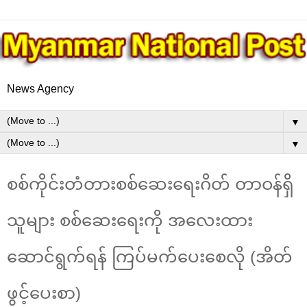
News Agency
▼
▼
စစ်ကိုင်းတံတားစစ်ဆေးရေးဂိတ် တာဝန်ရှိ
သူများ စစ်ဆေးရေးကို အလေးထား
ဆောင်ရွက်ရန် ကြပ်မက်ပေးစေလို (အိတ်
ဖွင့်ပေးစာ)