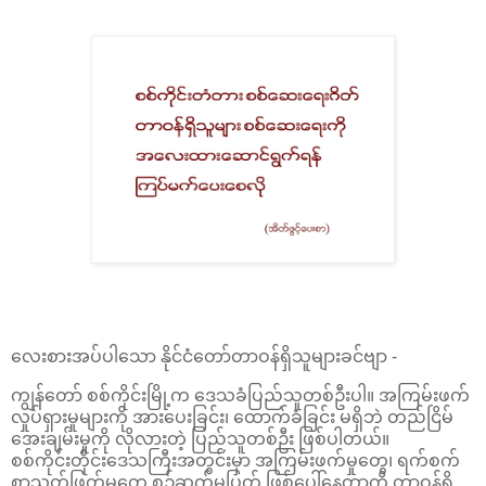
လေးစားအပ်ပါသော နိုင်ငံတော်တာဝန်ရှိသူများခင်ဗျာ -
ကျွန်တော် စစ်ကိုင်းမြို့က ဒေသခံပြည်သူတစ်ဦးပါ။ အကြမ်းဖက်
လှုပ်ရှားမှုများကို အားပေးခြင်း၊ ထောက်ခံခြင်း မရှိဘဲ တည်ငြိမ်
အေးချမ်းမှုကို လိုလားတဲ့ ပြည်သူတစ်ဦး ဖြစ်ပါတယ်။
စစ်ကိုင်းတိုင်းဒေသကြီးအတွင်းမှာ အကြမ်းဖက်မှုတွေ၊ ရက်စက်
စွာသတ်ဖြတ်မှုတွေ စဉ်ဆက်မပြတ် ဖြစ်ပေါ်နေတာကို တာဝန်ရှိ