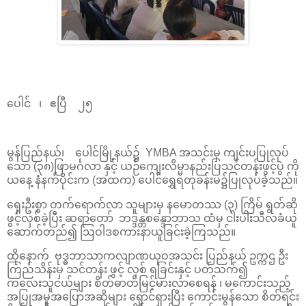
ပေါင် ၊ ဧပြီ ၂၅
မွန်ပြည်နယ်၊ ပေါင်မြို့နယ်၌ YMBA အသင်းမှ ကျင်းပပြုလုပ်
သော (၃၈)ဖြာမင်္ဂလာ နှင့် ယဉ်ကျေးလိမ္မာနည်းပြသင်တန်းဖွင့်ပွဲ ကို
ယနေ့ နံနက်ပိုင်းက (အထက) ပေါင်ရွှေရတုခန်းမ၌ပြုလုပ်ခဲ့သည်။
ရှေးဦးစွာ တက်ရောက်လာ သူများမှ နမောတဿ (၃) ကြိမ် ရွတ်ဆို
ဖွင့်လှစ်ခဲ့ပြီး ဆရာတော် ဘဒ္ဒန္တစန္ဒောဘာသ ထံမှ ငါးပါးသီလခံယူ
ဆောက်တည်၍ ဩဝါဒစကားနာယူခြင်းခဲ့ကြသည်။
ထိုနောက် ဗုဒ္ဓဘာသာကလျာဏယုဝအသင်း ပြည်နယ် ဥက္ကဌ ဦး
ကြည်သိန်းမှ သင်တန်း ဖွင့် လှစ် ရခြင်းနှင့် ပတ်သက်၍
ကလေးသူငယ်များ စိတ်ဓာတ်မြင့်မားလာစေရန် ၊ မကောင်းသည့်
အပြုအမူအပြောအဆိုများ ရှောင်ရှားပြီး ကောင်းမွန်သော စိတ်ရင်း