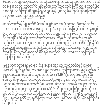
စိတ်ဓာတ်များမွေးထုတ် လာနိုင်စေရန် သင်တန်းမှပေးသော အသိ
တစ်ခုမှသည် တိုးတက်မြှင့်မားသော ဘဝတစ်ခုကို ထူ ထောင်နိုင်
စေရေး သင်ကြားပို့ချရန်ရည်ရွယ်၍ ဖွင့်လှစ်ရခြင်းဖြစ်ကြောင်း
အမှာစကားပြောကြားသည်။
ဆက်လက်၍မြို့နယ်စီမံအုပ်ချူပ်ရေးအဖွဲ့ဥက္ကဌ ဦးထင်လင်း
အောင် မှ သင်တန်းသား/သူ ဆရာ/မ များအနေဖြင့် သင်တန်းတွင်
ပို့ချသည့် ဗုဒ္ဓဘာသာဆိုင်ရာ စာပေများကို စနစ်တကျ လေ့လာ
သင်ယူပြီး အမျိုးဘာသာ၊သာသနာ ကြီးပွားတိုးတက်ရေးနှင့်
ယဉ်ကျေးသော လူ့ဘောင်အဖွဲ့အ စည်းတည်ဆောက်နိုင်ပြီး နိုင်ငံ
နှင့်လူမျိုးအကျိုးသယ်ပိုးနိုင်သော နိုင်ငံ့လူငယ်သားကောင်းများ
အား ပြန်လည်မွေးထုတ်နိုင်ရန်အတွက် ကြိုးစားသင်ယူကြရန်
ပြောကြားခဲ့သည်။
မြို့နယ်ပညာရေးမှူး ဒေါ်စန်းစန်းအေး က သင်တန်းဖွင့်လှစ်ရ
ခြင်း၏ ရည်ရွယ်ချက် အား ရှင်းလင်းပြောကြားကာ မွန်ပြည်နယ်
ဗုဒ္ဓဘာသာကလျာဏယုဝအသင်း (YMBA)အတွင်းရေးမှူး ဦး
အောင်မိုးမှ နည်းပြသင်တန်းသား/သူများအား သင်ထောက်ကူ
ပစ္စည်းများအား ထောက်ပံ့ပေးအပ်ခဲ့သည်။ အခမ်းအနား တက်
ရောက်လာသူများမှ ဗုဒ္ဓသာသနံစိရံတိရတု (၃) ကြိမ်ရွတ်ဆိုကာ
ရုပ်သိမ်းခဲ့သည်။အဆိုပါသင်တန်းအား ဧပြီလ (၂၅) ရက်နေ့မှ (
၂၇ ) ရက်နေ့ထိ (၃)ရက်ကြာ သင်ကြားပို့ချသွားမည်ဖြစ်ကြောင်း
သိရသည်။