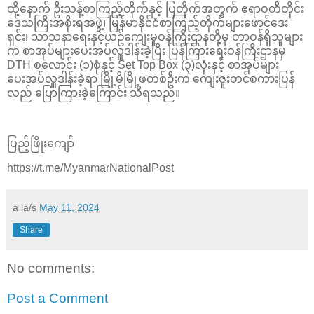
ထို့နောက် ဦးသန့်စာကြည့်တိုက်နှင့် ပြတိုက်အတွက် ဧရာဝတီတိုင်း
ဒေသကြီးအစိုးရအဖွဲ့၊ မြန်မာနိုင်ငံစာကြည့်တိုက်များဖောင်ဒေး
ရှင်း၊ သာသနာရေးနှင့်ယဥ်ကျေးမှုဝန်ကြီးဌာနတို့မှ တာဝန်ရှိသူများ
က စာအုပ်များပေးအပ်လှူဒါန်းခဲ့ပြီး ပြန်ကြားရေးဝန်ကြီးဌာနမှ
DTH စလောင်း (၁)စုံနှင့် Set Top Box (၃)လုံးနှင့် စာအုပ်များ
ပေးအပ်လှူဒါန်းခဲ့ရာ မြို့မိမြို့ဖတစ်ဦးက ကျေးဇူးတင်စကားပြန်
လည် ပြောကြားခဲ့ကြောင်း သိရသည်။
ပြည့်ဖြိုးကျော်
https://t.me/MyanmarNationalPost
a la/s
May 11, 2024
Share
No comments:
Post a Comment