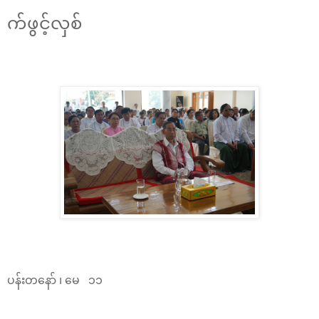
က်ဖွင့်လှစ်
ပန်းတနော် ၊ မေ ၁၁