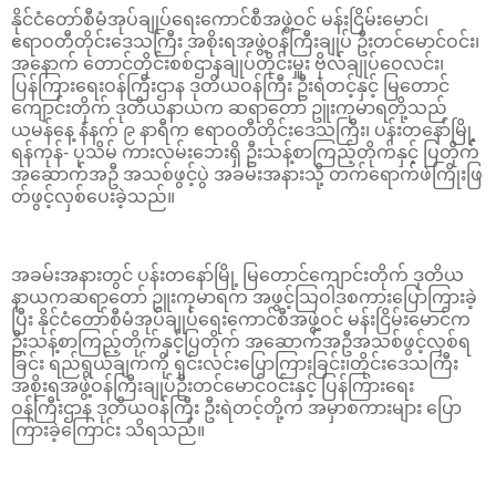
နိုင်ငံတော်စီမံအုပ်ချုပ်ရေးကောင်စီအဖွဲ့ဝင် မန်းငြိမ်းမောင်၊
ဧရာဝတီတိုင်းဒေသကြီး အစိုးရအဖွဲ့ဝန်ကြီးချုပ် ဦးတင်မောင်ဝင်း၊
အနောက် တောင်တိုင်းစစ်ဌာနချုပ်တိုင်းမှူး ဗိုလ်ချုပ်ဝေလင်း၊
ပြန်ကြားရေးဝန်ကြီးဌာန ဒုတိယဝန်ကြီး ဦးရဲတင့်နှင့် မြတောင်
ကျောင်းတိုက် ဒုတိယနာယက ဆရာတော် ဥူးကုမာရတို့သည်
ယမန်နေ့ နံနက် ၉ နာရီက ဧရာဝတီတိုင်းဒေသကြီး၊ ပန်းတနော်မြို့
ရန်ကုန်- ပုသိမ် ကားလမ်းဘေးရှိ ဦးသန့်စာကြည့်တိုက်နှင့် ပြတိုက်
အဆောက်အဦ အသစ်ဖွင့်ပွဲ အခမ်းအနားသို့ တက်ရောက်ဖဲကြိုးဖြ
တ်ဖွင့်လှစ်ပေးခဲ့သည်။
အခမ်းအနားတွင် ပန်းတနော်မြို့ မြတောင်ကျောင်းတိုက် ဒုတိယ
နာယကဆရာတော် ဥူးကုမာရက အဖွင့်သြဝါဒစကားပြောကြားခဲ့
ပြီး နိုင်ငံတော်စီမံအုပ်ချုပ်ရေးကောင်စီအဖွဲ့ဝင် မန်းငြိမ်းမောင်က
ဦးသန့်စာကြည့်တိုက်နှင့်ပြတိုက် အဆောက်အဦအသစ်ဖွင့်လှစ်ရ
ခြင်း ရည်ရွယ်ချက်ကို ရှင်းလင်းပြောကြားခြင်း၊တိုင်းဒေသကြီး
အစိုးရအဖွဲ့ဝန်ကြီးချုပ်ဦးတင်မောင်ဝင်းနှင့် ပြန်ကြားရေး
ဝန်ကြီးဌာန ဒုတိယဝန်ကြီး ဦးရဲတင့်တို့က အမှာစကားများ ပြော
ကြားခဲ့ကြောင်း သိရသည်။