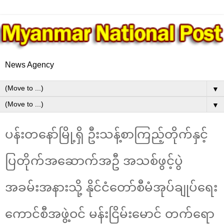
News Agency
▼
▼
ပန်းတနော်မြို့ရှိ ဦးသန့်စာကြည့်တိုက်နှင့်
ပြတိုက်အဆောက်အဦ အသစ်ဖွင့်ပွဲ
အခမ်းအနားသို့ နိုင်ငံတော်စီမံအုပ်ချုပ်ရေး
ကောင်စီအဖွဲ့ဝင် ​မန်းငြိမ်းမောင် တက်ရော