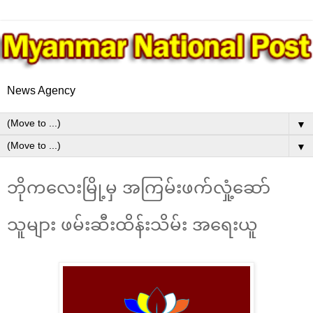
News Agency
▼
▼
ဘိုကလေးမြို့မှ အကြမ်းဖက်လှုံ့ဆော်
သူများ ဖမ်းဆီးထိန်းသိမ်း အရေးယူ