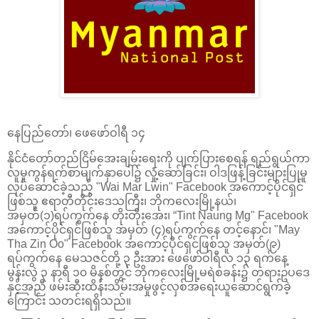
နေပြည်တော်၊ ဖေဖော်ဝါရီ ၁၄
နိုင်ငံတော်တည်ငြိမ်အေးချမ်းရေးကို ပျက်ပြားစေရန် ရည်ရွယ်ကာ
လူမှုကွန်ရက်စာမျက်နှာပေါ်၌ လှုံ့ဆော်ခြင်း၊ ဝါဒဖြန့်ခြင်းများပြုမူ
လုပ်ဆောင်ခဲ့သည့် "Wai Mar Lwin" Facebook အကောင့်ပိုင်ရှင်
ဖြစ်သူ ဧရာတီတိုင်းဒေသကြီး၊ ဘိုကလေးမြို့နယ်၊
အမှတ်(၁)ရပ်ကွက်နေ တိုးတိုးအေး၊ “Tint Naung Mg" Facebook
အကောင့်ပိုင်ရှင်ဖြစ်သူ အမှတ် (၄)ရပ်ကွက်နေ တင့်နောင်၊ "May
Tha Zin Oo" Facebook အကောင့်ပိုင်ရှင်ဖြစ်သူ အမှတ်(၉)
ရပ်ကွက်နေ မေသဇင်တို့ ၃ ဦးအား ဖေဖော်ဝါရီလ ၁၃ ရက်နေ့
မွန်းလွဲ ၃ နာရီ ၁၀ မိနစ်တွင် ဘိုကလေးမြို့မရဲစခန်း၌ တရားဥပဒေ
နှင့်အညီ ဖမ်းဆီးထိန်းသိမ်းအမှုဖွင့်လှစ်အရေးယူဆောင်ရွက်ခဲ့
ကြောင်း သတင်းရရှိသည်။