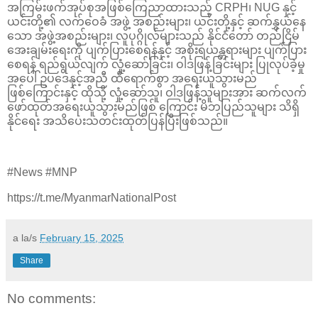
အကြမ်းဖက်အုပ်စုအဖြစ်ကြေညာထားသည့် CRPH၊ NUG နှင့်
ယင်းတို့၏ လက်ဝေခံ အဖွဲ့ အစည်းများ၊ ယင်းတို့နှင့် ဆက်နွှယ်နေ
သော အဖွဲ့အစည်းများ၊ လူပုဂ္ဂိုလ်များသည် နိုင်ငံတော် တည်ငြိမ်
အေးချမ်းရေးကို ပျက်ပြားစေရန်နှင့် အစိုးရယန္တရားများ ပျက်ပြား
စေရန် ရည်ရွယ်လျက် လှုံ့ဆော်ခြင်း၊ ဝါဒဖြန့်ခြင်းများ ပြုလုပ်ခဲ့မှု
အပေါ် ဥပဒေနှင့်အညီ ထိရောက်စွာ အရေးယူသွားမည်
ဖြစ်ကြောင်းနှင့် ထိုသို့ လှုံ့ဆော်သူ၊ ဝါဒဖြန့်သူများအား ဆက်လက်
ဖော်ထုတ်အရေးယူသွားမည်ဖြစ် ကြောင်း မိဘပြည်သူများ သိရှိ
နိုင်ရေး အသိပေးသတင်းထုတ်ပြန်ပြီးဖြစ်သည်။
#News #MNP
https://t.me/MyanmarNationalPost
a la/s
February 15, 2025
Share
No comments: