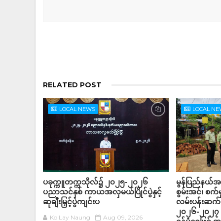
RELATED POST
LOCAL NEWS
LOCAL N
ပခုက္ကူတက္ကသိုလ်၌ ၂၀၂၅-၂၀၂၆
မွန်ပြည်နယ်အစိ
ပညာသင်နှစ် ကာယအလှမယ်ပြိုင်ပွဲနှင့်
စွမ်းအင်၊ စက်မှု
ဆုချီးမြှင့်ပွဲကျင်းပ
လမ်းပန်းဆက်
၂၀၂၆-၂၀၂၇ ဘ
Ko Lay Naung
Aug 09, 2026