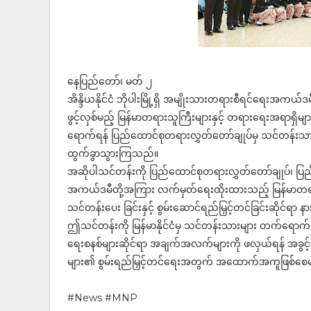
နေပြည်တော်၊ မတ် ၂
အိန္ဒိယနိုင်ငံ ဘိုပါးမြို့ရှိ အမျိုးသားတရားစီရင်ရေးအ
ဖွင့်လှစ်မည့် မြန်မာတရားသူကြီးများနှင့် တရားရေးအရာရှိ
ရောက်ရန် ပြည်ထောင်စုတရားလွှတ်တော်ချုပ်မှ သင်တန်းသား ၄၀
ထွက်ခွာသွားကြသည်။
အဆိုပါသင်တန်းကို ပြည်ထောင်စုတရားလွှတ်တော်ချုပ်၊ ပြည်ထေ
အကယ်ဒမီတို့အကြား လက်မှတ်ရေးထိုးထားသည့် မြန်မာတရားသူ
သင်တန်းပေး ခြင်းနှင့် စွမ်းဆောင်ရည်မြှင့်တင်ခြင်းဆိုင်ရာ နာ
ဤသင်တန်းကို မြန်မာနိုင်ငံမှ သင်တန်းသားများ တက်ရောက်ခြင်
ရေးစနစ်များဆိုင်ရာ အချက်အလက်များကို ဖလှယ်ရန် အခွင့်အလမ
များ၏ စွမ်းရည်မြှင့်တင်ရေးအတွက် အထောက်အကူဖြစ်စေ
#News #MNP