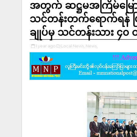
အတွက် ဆဋ္ဌမအကြိမ်မြောက်
သင်တန်းတက်ရောက်ရန် ပ
ချုပ်မှ သင်တန်းသား ၄၀ 
1 year ago
Local News,
News,