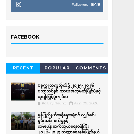
849
Followers
FACEBOOK
RECENT
POPULAR
COMMENTS
ပခုက္ကူတက္ကသိုလ်၌ ၂၀၂၅-၂၀၂၆
ပညာသင်နှစ် ကာယအလှမယ်ပြိုင်ပွဲနှင့်
ဆုချီးမြှင့်ပွဲကျင်းပ
Ko Lay Naung
Aug 09, 2026
မွန်ပြည်နယ်အစိုးရအဖွဲ့ဝင် လျှပ်စစ်၊
စွမ်းအင်၊ စက်မှုနှင့်
လမ်းပန်းဆက်သွယ်ရေးဝန်ကြီး
၂၀၂၆-၂၀၂၇ ဘဏ္ဍာရေးနှစ်၊ပြည်နယ်