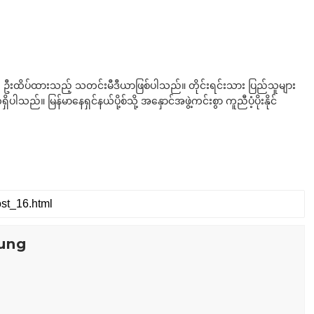
ို ဦးထိပ်ထားသည့် သတင်းမီဒီယာဖြစ်ပါသည်။ တိုင်းရင်းသား ပြည်သူများ
်။ မြန်မာနေရှင်နယ်ပို့စ်သို့ အနှောင်အဖွဲ့ကင်းစွာ ကူညီပံ့ပိုးနိုင်
ung