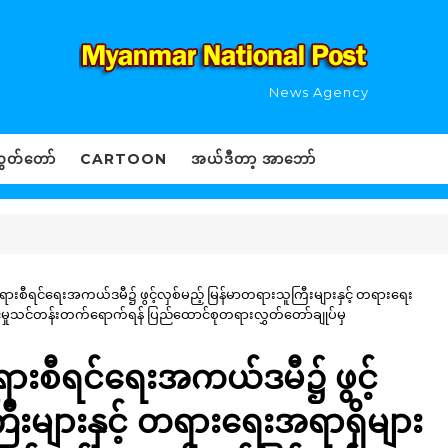
News Agency
ွှတ်တော်
CARTOON
အယ်ဒီတာ့ အာဘော်
းတရားစီရင်ရေးအကယ်ဒမီ၌ ဖွင့်လှစ်မည့် မြန်မာတရားသူကြီးများနှင့် တရားရေး
င်မှုသင်တန်းတက်ရောက်ရန် ပြည်ထောင်စုတရားလွှတ်တော်ချုပ်မှ
တရားစီရင်ရေးအကယ်ဒမီ၌ ဖွင့်
ီးများနှင့် တရားရေးအရာရှိများ