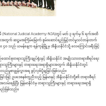
ကယ်ဒမီ (National Judicial Academy-NJA)တွင် မတ် ၃ ရက်မှ ၆ ရက်အထိ
များအတွက် ဆဋ္ဌမအကြိမ်မြောက် စွမ်းဆောင်ရည်မြှင့်တင်မှုသင်တန်းတက်
 သည် ယမန်နေ့က ရန်ကုန်မြို့မှ အိန္ဒိယနိုင်ငံသို့ လေကြောင်းခရီးဖြင့်
ာင်စုတရားသူကြီးချုပ်ရုံးနှင့် အိန္ဒိယနိုင်ငံ အမျိုးသားတရားစီရင်ရေး
ကြီးများနှင့် တရားရေးအရာရှိများအတွက် အိန္ဒိယနိုင်ငံတွင်
းလည်မှုစာချွန်လွှာအရ ဖွင့်လှစ်ပို့ချခြင်းဖြစ်သည်။
းဖြင့် ဥပဒေစနစ်တူညီသည့် မြန်မာနှင့် အိန္ဒိယနိုင်ငံတို့၏ တရားစီရင်
်းရရှိပြီး မြန်မာနိုင်ငံမှ တရားသူကြီးများနှင့် တရားရေးအရာရှိ
မည်ဖြစ်သည်။