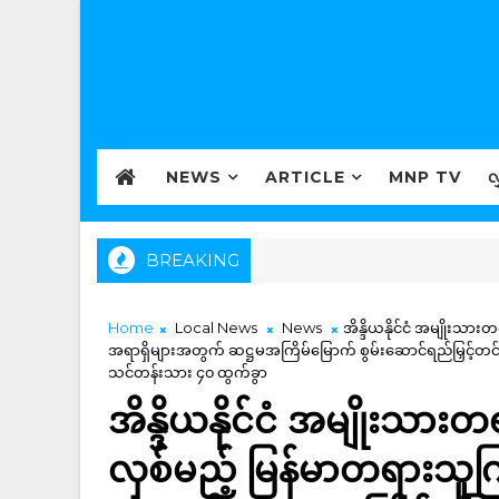
NEWS
ARTICLE
MNP TV
လ
BREAKING
Home
Local News
News
အိန္ဒိယနိုင်ငံ အမျိုးသာ
အရာရှိများအတွက် ဆဋ္ဌမအကြိမ်မြောက် စွမ်းဆောင်ရည်မြှင့်တ
သင်တန်းသား ၄၀ ထွက်ခွာ
အိန္ဒိယနိုင်ငံ အမျိုးသား
လှစ်မည့် မြန်မာတရားသူကြ