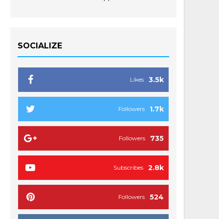
SOCIALIZE
3.5k
Likes
1.7k
Followers
735
Followers
2.8k
Subscribes
524
Followers