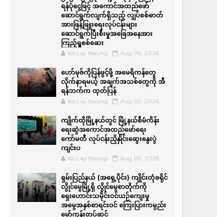
ရန်ပုံငွေဖြင့် အကောင်အထည်ဖော်
ဆောင်ရွက်လျက်ရှိသည့် လျှပ်စစ်ဓာတ်
အားဖြန့်ဖြူးရေးလုပ်ငန်းများ
ဆောင်ရွက်ပြီးစီးမှုအခြေအနေအား
ကြည့်ရှုစစ်ဆေး
Ko Lay Naung
Aug 09, 2026
ဟော်မုဇ်ကိုပြန်ဖွင့်ဖို့ အမေရိကန်တွေ
လိုက်နာရမယ့် အချက်အသစ်တွေကို အီ
ရန်ဘက်က ထုတ်ပြန်
Ko Lay Naung
Aug 09, 2026
ကျိုက်ထိုမြို့နယ်တွင် မြို့နယ်စီမံကိန်း
ရေးဆွဲအကောင်အထည်ဖော်ရေး
ကော်မတီ လုပ်ငန်းညှိနှိုင်းဆွေးနွေးပွဲ
ကျင်းပ
Ko Lay Naung
Aug 09, 2026
ရှမ်းပြည်နယ် (အရှေ့ပိုင်း) ကျိုင်းတုံခရိုင်
လွိုင်မွေမြို့ရှိ လွိုင်မွေစာတိုက်ကို
ရှေးဟောင်းသမိုင်းဝင်ယဉ်ကျေးမှု
အမွေအနှစ်စာရင်းဝင် ကြေးပြားကမ္ပည်း
မော်ကွန်းတပ်ဆင်