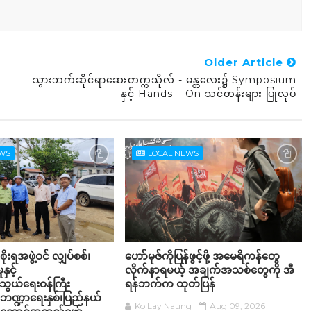
Older Article
သွားဘက်ဆိုင်ရာဆေးတက္ကသိုလ် - မန္တလေး၌ Symposium
နှင့် Hands – On သင်တန်းများ ပြုလုပ်
EWS
LOCAL NEWS
ုးရအဖွဲ့ဝင် လျှပ်စစ်၊
ဟော်မုဇ်ကိုပြန်ဖွင့်ဖို့ အမေရိကန်တွေ
နှင့်
လိုက်နာရမယ့် အချက်အသစ်တွေကို အီ
သွယ်ရေးဝန်ကြီး
ရန်ဘက်က ထုတ်ပြန်
ဏ္ဍာရေးနှစ်၊ပြည်နယ်
Ko Lay Naung
Aug 09, 2026