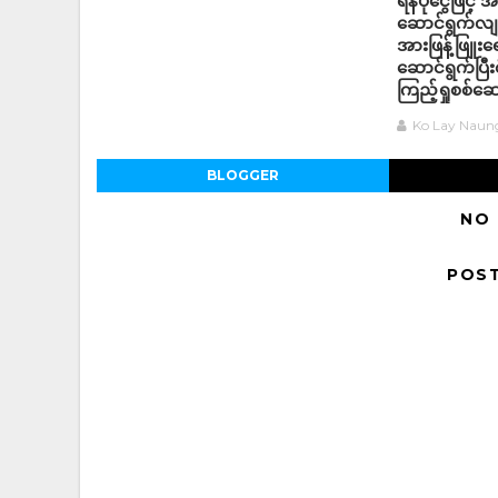
ရန်ပုံငွေဖြင
ဆောင်ရွက်လျက
အားဖြန့်ဖြူးရ
ဆောင်ရွက်ပြီ
ကြည့်ရှုစစ်ဆ
Ko Lay Naun
BLOGGER
NO
POS