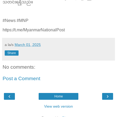
သတင်းရရှိသည်။
#News #MNP
https://t.me/MyanmarNationalPost
a la/s
March 01, 2025
Share
No comments:
Post a Comment
‹
›
Home
View web version