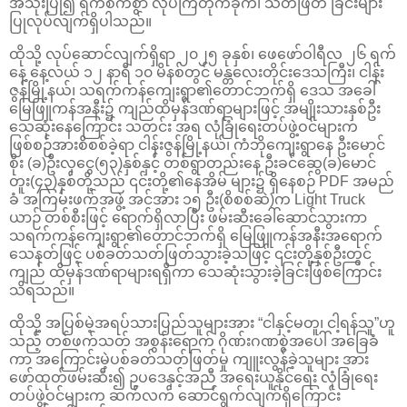
အသုံးပြု၍ ရက်စက်စွာ လုပ်ကြံတိုက်ခိုက်၊ သတ်ဖြတ် ခြင်းများ
ပြုလုပ်လျက်ရှိပါသည်။
ထိုသို့ လုပ်ဆောင်လျက်ရှိရာ ၂၀၂၅ ခုနှစ်၊ ဖေဖော်ဝါရီလ ၂၆ ရက်
နေ့ နေ့လယ် ၁၂ နာရီ ၁၀ မိနစ်တွင် မန္တလေးတိုင်းဒေသကြီး၊ ငါန်း
ဇွန်မြို့နယ်၊ သရက်ကန်ကျေးရွာ၏တောင်ဘက်ရှိ ဒေသ အခေါ်
မြေဖြူကန်အနီး၌ ကျည်ထိမှန်ဒဏ်ရာများဖြင့် အမျိုးသားနှစ်ဦး
သေဆုံးနေကြောင်း သတင်း အရ လုံခြုံရေးတပ်ဖွဲ့ဝင်များက
ဖြစ်စဉ်အားစိစစ်ခဲ့ရာ ငါန်းဇွန်မြို့နယ်၊ ကံဘိုကျေးရွာနေ ဦးမောင်
စိုး (ခ)ဦးလှငွေ(၅၃)နှစ်နှင့် တစ်ရွာတည်းနေ ဦးခင်ဆွေ(ခ)မောင်
တူး(၄၃)နှစ်တို့သည် ၎င်းတို့၏နေအိမ် များ၌ ရှိနေစဉ် PDF အမည်
ခံ အကြမ်းဖက်အဖွဲ့ အင်အား ၁၅ ဦး(စိစစ်ဆဲ)က Light Truck
ယာဉ် တစ်စီးဖြင့် ရောက်ရှိလာပြီး ဖမ်းဆီးခေါ်ဆောင်သွားကာ
သရက်ကန်ကျေးရွာ၏တောင်ဘက်ရှိ မြေဖြူကန်အနီးအရောက်
သေနတ်ဖြင့် ပစ်ခတ်သတ်ဖြတ်သွားခဲ့သဖြင့် ၎င်းတို့နှစ်ဦးတွင်
ကျည် ထိမှန်ဒဏ်ရာများရရှိကာ သေဆုံးသွားခဲ့ခြင်းဖြစ်ကြောင်း
သိရသည်။
ထိုသို့ အပြစ်မဲ့အရပ်သားပြည်သူများအား “ငါနှင့်မတူ၊ ငါ့ရန်သူ”ဟူ
သည့် တစ်ဖက်သတ် အစွန်းရောက် ဂိုဏ်းဂဏစွဲအပေါ် အခြေခံ
ကာ အကြောင်းမဲ့ပစ်ခတ်သတ်ဖြတ်မှု ကျူးလွန်ခဲ့သူများ အား
ဖော်ထုတ်ဖမ်းဆီး၍ ဥပဒေနှင့်အညီ အရေးယူနိုင်ရေး လုံခြုံရေး
တပ်ဖွဲ့ဝင်များက ဆက်လက် ဆောင်ရွက်လျက်ရှိကြောင်း