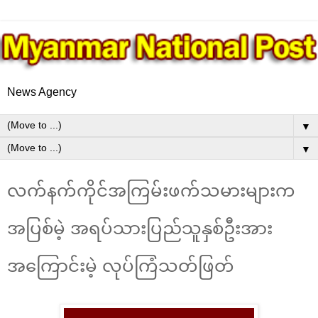
News Agency
▼
▼
လက်နက်ကိုင်အကြမ်းဖက်သမားများက
အပြစ်မဲ့ အရပ်သားပြည်သူနှစ်ဦးအား
အကြောင်းမဲ့ လုပ်ကြံသတ်ဖြတ်