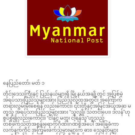
နေပြည်တော်၊ မတ် ၁
တိုင်းဒေသကြီးနှင့် ပြည်နယ်များရှိ မြို့နယ်အချို့တွင် အပြစ်မဲ့
အရပ်သားပြည်သူများအား ပြည်သူလူထုအတွင်း အကြောက်
တရားလွှမ်းမိုးစေရန် လည်းကောင်း၊ ၎င်းတို့နှင့်အမြင်အယူအဆ မ
တူသူ အရပ်သားပြည်သူများအား “သူလျှို၊ သတင်းပေး၊ ဒလန်”ဟု
စွပ်စွဲ၍လည်းကောင်း၊ “ငါနှင့် မတူ၊ ငါ့ရန်သူ”ဟူသည့်
တစ်ဖက်သတ်အစွန်းရောက်ဂိုဏ်းဂဏစွဲအပေါ် အခြေခံကာ
လက်နက်ကိုင် အကြမ်းဖက်သမားများက ဓား၊ သေနတ်များ