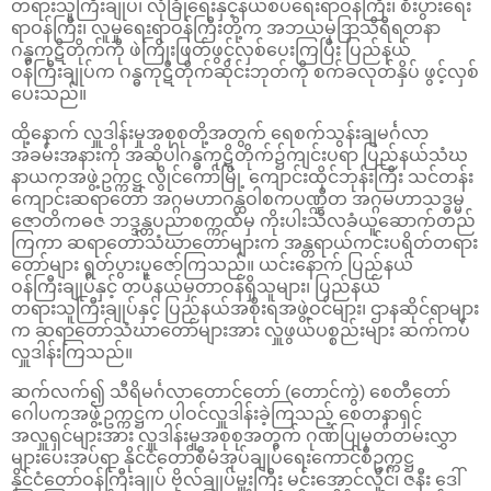
တရားသူကြီးချုပ်၊ လုံခြုံရေးနှင့်နယ်စပ်ရေးရာဝန်ကြီး၊ စီးပွားရေး
ရာဝန်ကြီး၊ လူမှုရေးရာဝန်ကြီးတို့က အဘယမုဒြာသိရီရတနာ
ဂန္ဓကုဋိတိုက်ကို ဖဲကြိုးဖြတ်ဖွင့်လှစ်ပေးကြပြီး ပြည်နယ်
ဝန်ကြီးချုပ်က ဂန္ဓကုဋိတိုက်ဆိုင်းဘုတ်ကို စက်ခလုတ်နှိပ် ဖွင့်လှစ်
ပေးသည်။
ထို့နောက် လှူဒါန်းမှုအစုစုတို့အတွက် ရေစက်သွန်းချမင်္ဂလာ
အခမ်းအနားကို အဆိုပါဂန္ဓကုဋိတိုက်၌ကျင်းပရာ ပြည်နယ်သံဃ
နာယကအဖွဲ့ဥက္ကဋ္ဌ လွိုင်ကော်မြို့ ကျောင်းထိုင်ဘုန်းကြီး သင်တန်း
ကျောင်းဆရာတော် အဂ္ဂမဟာဂန္ထဝါစကပဏ္ဍိတ အဂ္ဂမဟာသဒ္ဓမ္မ
ဇောတိကဓဇ ဘဒ္ဒန္တပညာစက္ကထံမှ ကိုးပါးသီလခံယူဆောက်တည်
ကြကာ ဆရာတော်သံဃာတော်များက အန္တရာယ်ကင်းပရိတ်တရား
တော်များ ရွတ်ပွားပူဇော်ကြသည်။ ယင်းနောက် ပြည်နယ်
ဝန်ကြီးချုပ်နှင့် တပ်နယ်မှတာဝန်ရှိသူများ၊ ပြည်နယ်
တရားသူကြီးချုပ်နှင့် ပြည်နယ်အစိုးရအဖွဲ့ဝင်များ၊ ဌာနဆိုင်ရာများ
က ဆရာတော်သံဃာတော်များအား လှူဖွယ်ပစ္စည်းများ ဆက်ကပ်
လှူဒါန်းကြသည်။
ဆက်လက်၍ သီရိမင်္ဂလာတောင်တော် (တောင်ကွဲ) စေတီတော်
ဂေါပကအဖွဲ့ဥက္ကဋ္ဌက ပါဝင်လှူဒါန်းခဲ့ကြသည့် စေတနာရှင်
အလှူရှင်များအား လှူဒါန်းမှုအစုစုအတွက် ဂုဏ်ပြုမှတ်တမ်းလွှာ
များပေးအပ်ရာ နိုင်ငံတော်စီမံအုပ်ချုပ်ရေးကောင်စီဥက္ကဋ္ဌ
နိုင်ငံတော်ဝန်ကြီးချုပ် ဗိုလ်ချုပ်မှူးကြီး မင်းအောင်လှိုင်၊ ဇနီး ဒေါ်