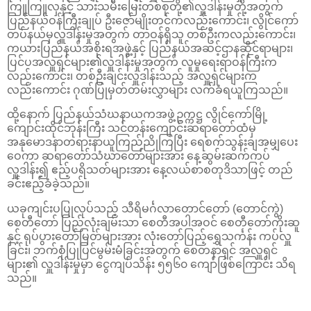
ကြူကြူလှနှင့် သားသမီးမြေးတစ်စုတို့၏လှူဒါန်းမှုတို့အတွက်
ပြည်နယ်ဝန်ကြီးချုပ် ဦးဇော်မျိုးတင်ကလည်းကောင်း၊ လွိုင်ကော်
တပ်နယ်မှလှူဒါန်းမှုအတွက် တာဝန်ရှိသူ တစ်ဦးကလည်းကောင်း၊
ကယားပြည်နယ်အစိုးရအဖွဲ့နှင့် ပြည်နယ်အဆင့်ဌာနဆိုင်ရာများ၊
ပြင်ပအလှူရှင်များ၏လှူဒါန်းမှုအတွက် လူမှုရေးရာဝန်ကြီးက
လည်းကောင်း၊ တစ်ဦးချင်းလှူဒါန်းသည့် အလှူရှင်များက
လည်းကောင်း ဂုဏ်ပြုမှတ်တမ်းလွှာများ လက်ခံရယူကြသည်။
ထို့နောက် ပြည်နယ်သံဃနာယကအဖွဲ့ဥက္ကဋ္ဌ လွိုင်ကော်မြို့
ကျောင်းထိုင်ဘုန်းကြီး သင်တန်းကျောင်းဆရာတော်ထံမှ
အနုမောဒနာတရားနာယူကြည်ညိုကြပြီး ရေစက်သွန်းချအမျှပေး
ဝေကာ ဆရာတော်သံဃာတော်များအား နေ့ဆွမ်းဆက်ကပ်
လှူဒါန်း၍ ဧည့်ပရိသတ်များအား နေ့လယ်စာစတုဒိသာဖြင့် တည်
ခင်းဧည့်ခံခဲ့သည်။
ယခုကျင်းပပြုလုပ်သည့် သီရိမင်္ဂလာတောင်တော် (တောင်ကွဲ)
စေတီတော် ပြည်လုံးချမ်းသာ စေတီအပါအဝင် စေတီတော်ကိုးဆူ
နှင့် ရုပ်ပွားတော်မြတ်များအား လုံးတော်ပြည့်ရွှေသင်္ကန်း ကပ်လှူ
ခြင်း၊ ဘက်စုံပြုပြင်မွမ်းမံခြင်းအတွက် စေတနာရှင် အလှူရှင်
များ၏ လှူဒါန်းမှုမှာ ငွေကျပ်သိန်း ၅၅၆၀ ကျော်ဖြစ်ကြောင်း သိရ
သည်။