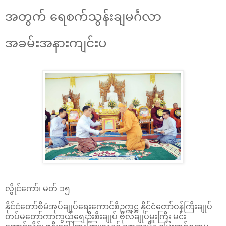
အတွက် ရေစက်သွန်းချမင်္ဂလာ
အခမ်းအနားကျင်းပ
လွိုင်ကော်၊ မတ် ၁၅
နိုင်ငံတော်စီမံအုပ်ချုပ်ရေးကောင်စီဥက္ကဋ္ဌ နိုင်ငံတော်ဝန်ကြီးချုပ်
တပ်မတော်ကာကွယ်ရေးဦးစီးချုပ် ဗိုလ်ချုပ်မှူးကြီး မင်း