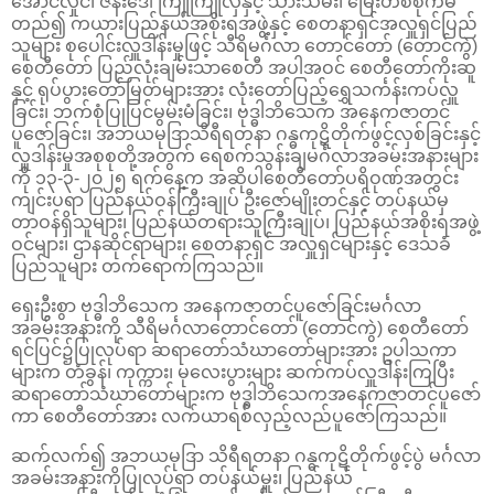
အောင်လှိုင်၊ ဇနီးဒေါ်ကြူကြူလှနှင့် သားသမီး၊ မြေးတစ်စုကမ
တည်၍ ကယားပြည်နယ်အစိုးရအဖွဲ့နှင့် စေတနာရှင်အလှူရှင်ပြည်
သူများ စုပေါင်းလှူဒါန်းမှုဖြင့် သီရိမင်္ဂလာ တောင်တော် (တောင်ကွဲ)
စေတီတော် ပြည်လုံးချမ်းသာစေတီ အပါအဝင် စေတီတော်ကိုးဆူ
နှင့် ရုပ်ပွားတော်မြတ်များအား လုံးတော်ပြည့်ရွှေသင်္ကန်းကပ်လှူ
ခြင်း၊ ဘက်စုံပြုပြင်မွမ်းမံခြင်း၊ ဗုဒ္ဓါဘိသေက အနေကဇာတင်
ပူဇော်ခြင်း၊ အဘယမုဒြာသိရီရတနာ ဂန္ဓကုဋိတိုက်ဖွင့်လှစ်ခြင်းနှင့်
လှူဒါန်းမှုအစုစုတို့အတွက် ရေစက်သွန်းချမင်္ဂလာအခမ်းအနားများ
ကို ၁၃-၃-၂၀၂၅ ရက်နေ့က အဆိုပါစေတီတော်ပရိဝုဏ်အတွင်း
ကျင်းပရာ ပြည်နယ်ဝန်ကြီးချုပ် ဦးဇော်မျိုးတင်နှင့် တပ်နယ်မှ
တာဝန်ရှိသူများ၊ ပြည်နယ်တရားသူကြီးချုပ်၊ ပြည်နယ်အစိုးရအဖွဲ့
ဝင်များ၊ ဌာနဆိုင်ရာများ၊ စေတနာရှင် အလှူရှင်များနှင့် ဒေသခံ
ပြည်သူများ တက်ရောက်ကြသည်။
ရှေးဦးစွာ ဗုဒ္ဓါဘိသေက အနေကဇာတင်ပူဇော်ခြင်းမင်္ဂလာ
အခမ်းအနားကို သီရိမင်္ဂလာတောင်တော် (တောင်ကွဲ) စေတီတော်
ရင်ပြင်၌ပြုလုပ်ရာ ဆရာတော်သံဃာတော်များအား ဥပါသကာ
များက တံခွန်၊ ကုက္ကား၊ မုလေးပွားများ ဆက်ကပ်လှူဒါန်းကြပြီး
ဆရာတော်သံဃာတော်များက ဗုဒ္ဓါဘိသေကအနေကဇာတင်ပူဇော်
ကာ စေတီတော်အား လက်ယာရစ်လှည့်လည်ပူဇော်ကြသည်။
ဆက်လက်၍ အဘယမုဒြာ သိရီရတနာ ဂန္ဓကုဋိတိုက်ဖွင့်ပွဲ မင်္ဂလာ
အခမ်းအနားကိုပြုလုပ်ရာ တပ်နယ်မှူး၊ ပြည်နယ်