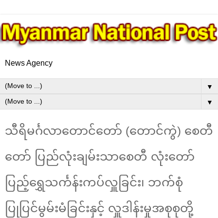
News Agency
▼
▼
သီရိမင်္ဂလာတောင်တော် (တောင်ကွဲ) စေတီ
တော် ပြည်လုံးချမ်းသာစေတီ လုံးတော်
ပြည့်ရွှေသင်္ကန်းကပ်လှူခြင်း၊ ဘက်စုံ
ပြုပြင်မွမ်းမံခြင်းနှင့် လှူဒါန်းမှုအစုစုတို့