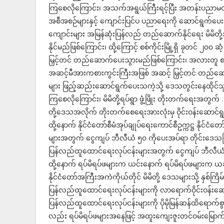
ကြစေလိုကြောင်း၊ အသက်အရွယ်ကြီးရင့်ပြီး အတန်းပညာမ
အစီအစဉ်များနှင့် ကျောင်းပြင်ပ ပညာရေးကို ဆောင်ရွက်ပေ
ကျောင်းများ အမြန်ဆုံးပြန်လည် တည်ဆောက်နိုင်ရေး မိမိတိ
နိုင်မည်ဖြစ်ကြောင်း၊ ထို့ကြောင့် စစ်ကိုင်းမြို့ရှိ ခုတင် ၂
မြှင့်တင် တည်ဆောက်ပေးသွားမည်ဖြစ်ကြောင်း၊ အလားတူ စစ်ကိ
အဆင့်မီအားကစားကွင်းကြီးအဖြစ် အဆင့် မြှင့်တင် တည်ဆ
များ ဖြည့်ဆည်းဆောင်ရွက်ပေးသကဲ့သို့ ဒေသတွင်းနေထိုင်သ
ကြစေလိုကြောင်း၊ မိမိတို့ရပ်ရွာ ဖွံ့ဖြိုး တိုးတက်ရေးအတွက် .
တို့ဒေသအလိုက် တိုးတက်စေရေးအားလုံးမှ ဝိုင်းဝန်းဆောင်ရွ
ထို့နောက် နိုင်ငံတော်စီမံအုပ်ချုပ်ရေးကောင်စီဥက္ကဋ္ဌ နိုင်
များအတွက် ငွေကျပ် ဘီလီယံ ၅၀ ကိုပေးအပ်ရာ တိုင်းဒေသ
ပြန်လည်ထူထောင်ရေးလုပ်ငန်းများအတွက် ငွေကျပ် ဘီလီ
ထို့နောက် ရပ်မိရပ်ဖများက ယင်းနောက် ရပ်မိရပ်ဖများက ယခုကဲ့သ
နိုင်ငံတော်အကြီးအကဲကိုယ်တိုင် မိမိတို့ ဒေသများသို့ နှစ်က
ပြန်လည်ထူထောင်ရေးလုပ်ငန်းများကို လာရောက်ဝိုင်းဝန်းဆောင်
ပြန်လည်ထူထောင်ရေးလုပ်ငန်းများကို ပိုမိုမြန်ဆန်ထိရောက်စွ
လည်း ရပ်မိရပ်ဖများအနေဖြင့် အထူးကျေးဇူးတင်ဝမ်းမြောက်ပ