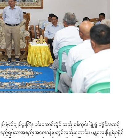
ပ် ဗိုလ်ချုပ်မှူးကြီး မင်းအောင်လှိုင် သည် စစ်ကိုင်းမြို့ရှိ ခရိုင်အဆင့်
်္ခရာ ဧည့်ရိပ်သာအစည်းအဝေးခန်းမတွင်လည်းကောင်း၊ မန္တလေးမြို့ရှိခရိုင်