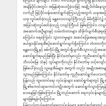
ကြောင်း၊ ချက်ချင်း Video Message ရိုက်ကူး၍ နိုင်ငံတော်
အချိန်ပိုင်းအတွင်း အမြန်ဆုံးပေးပို့ခဲ့သဖြင့် အချို့ပိတ်မ
လက်ညီ ဖြင့်ဝိုင်းဝန်းဆောင်ရွက်ခဲ့ကြသည့်အတွက် ယခုအခြေ
ယခု လှုပ်ခတ်ခဲ့သည့် မန္တလေးငလျင်ကြီးသည် မိမိတို့နိုင်ငံ၌
အပြင်းဆုံးလှုပ်ခတ်ခဲ့သည့် ငလျင်ကြီးပင် ဖြစ်ကြောင်း၊ ငလ
အဆောက်အဦများနှင့် လမ်းတံတားများ ထိခိုက်ပျက်စီးခဲ့ရကြော
ကြောင်း၊ ရေကြောင်း သွားလာမှုများ အဆင်ပြေစေရေးအတွက် 
ဖယ်ရှားနိုင်ရေးစီစဉ်ဆောင်ရွက်လျက်ရှိကြောင်း၊ တံတားက
မန္တလေးမြို့နှင့် စစ်ကိုင်းမြို့အတွင်းရှိပျက်စီးသွားသည့
ဆောင်ရွက်ရမည်ဖြစ်ပြီး နိုင်ငံတော်မှလည်း ကူညီဆောင်ရွ
ဘိလပ်မြေ၊ သံနှင့် သွပ်များကိုလည်း နိုင်ငံတော်မှ သင့်လျော်သ
ဖြစ်ပေါ်ခဲ့သည့် လူနေအိမ်များ အတွက် လည်း အမျိုးအစားမျာ
သွားမည်ဖြစ်ကြောင်း၊ နိုင်ငံတော်မှ ကူညီဆောင်ရွက်ပေးသကဲ့သို့
ပြန်လည် ထူထောင်ရေး လုပ်ငန်းများ ဆောင်ရွက်ရာတွင် မြို
မြို့၏ကောင်းရာကောင်းကျိုးအတွက် ဆောင်ရွက်သွားကြရန်လိ
ပေးနေခြင်းဖြစ်ကြောင်း၊ မြို့တည်ဆောက် ရေးလုပ်ငန်းများပ
များဖြစ်ရန်လိုကြောင်း။
ပြန်လည်တည်ဆောက်ရေးလုပ်ငန်းများ ဆောင်ရွက်ရာတွင် ယခင်မ