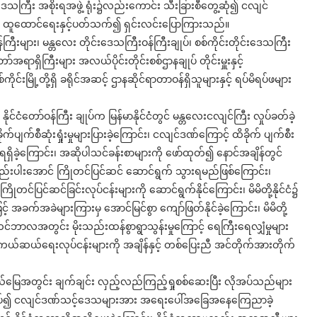
းဒေသကြီး အစိုးရအဖွဲ့ ရုံး၌လည်းကောင်း သီးခြားစီတွေ့ဆုံ၍ ငလျင်
်လည် ထူထောင်ရေးနှင့်ပတ်သက်၍ ရှင်းလင်းပြောကြားသည်။
န်ကြီးများ၊ မန္တလေး တိုင်းဒေသကြီးဝန်ကြီးချုပ်၊ စစ်ကိုင်းတိုင်းဒေသကြီး
်အရာရှိကြီးများ အလယ်ပိုင်းတိုင်းစစ်ဌာနချုပ် တိုင်းမှူးနှင့်
ကိုင်းမြို့တို့ရှိ ခရိုင်အဆင့် ဌာနဆိုင်ရာတာဝန်ရှိသူများနှင့် ရပ်မိရပ်ဖများ
ဌ နိုင်ငံတော်ဝန်ကြီး ချုပ်က မြန်မာနိုင်ငံတွင် မန္တလေးငလျင်ကြီး လှုပ်ခတ်ခဲ့
ိခိုက်ပျက်စီဆုံးရှုံးမှုများပြားခဲ့ကြောင်း၊ ငလျင်ဒဏ်ကြောင့် ထိခိုက် ပျက်စီး
်းရရှိခဲ့ကြောင်း၊ အဆိုပါသင်ခန်းစာများကို ဖော်ထုတ်၍ နောင်အချိန်တွင်
များ နည်းပါးအောင် ကြိုတင်ပြင်ဆင် ဆောင်ရွက် သွားရမည်ဖြစ်ကြောင်း၊
်ပြင်ဆင်ခြင်းလုပ်ငန်းများကို ဆောင်ရွက်နိုင်ကြောင်း၊ မိမိတို့နိုင်ငံ၌
အခက်အခဲများကြားမှ အောင်မြင်စွာ ကျော်ဖြတ်နိုင်ခဲ့ကြောင်း၊ မိမိတို့
 စက်တင်ဘာလအတွင်း မိုးသည်းထန်စွာရွာသွန်းမှုကြောင့် ရေကြီးရေလျှံမှုများ
ီကယ်ဆယ်ရေးလုပ်ငန်းများကို အချိန်နှင့် တစ်ပြေးညီ အင်တိုက်အားတိုက်
နယ်မြေအတွင်း ချက်ချင်း လှည့်လည်ကြည့်ရှုစစ်ဆေးပြီး လိုအပ်သည်များ
းသပ်၍ ငလျင်ဒဏ်သင့်ဒေသများအား အရေးပေါ်အခြေအနေကြေညာခဲ့