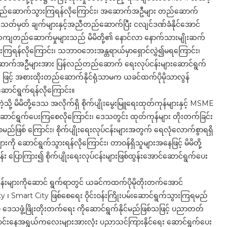
် တည်ဆောက်သွားကြရန်လိုကြောင်း၊ အဆောက်အဦများ တည်ဆောက်
ရာ သတ်မှတ် ချက်များနှင့်အညီတည်ဆောက်ပြီး ငလျင်ဒဏ်ခံနိုင်အောင်
စ်တကျတည်ဆောက်မှုများသည် မိမိတို့၏ နောင်လာ နောက်သားမျိုးဆက်
ားကြရန်လိုကြောင်း၊ သဘာဝဘေးအန္တရာယ်မှာရှောင်လွှဲ၍မရကြောင်း၊
ဆောက်အဦများအား ပြန်လည်တည်ဆောက် ရေးလုပ်ငန်းများဆောင်ရွက်
ဖြင့် အစားထိုးတည်ဆောက်နိုင်ရုံသာမက ယခင်ထက်ပိုမိုသာလွန်
ောင်ရွက်ရန်လိုကြောင်း။
့ မိမိတို့ဒေသ အလိုက်ရှိ စိုက်ပျိုးမွေးမြူရေးထုတ်ကုန်များနှင့် MSME
်းဆောင်ရွက်ပေးကြစေလိုကြောင်း၊ ဒေသတွင်း ထုတ်ကုန်များ တိုးတက်ခြင်း
ည်ဖြစ် ကြောင်း၊ စိုက်ပျိုးရေးလုပ်ငန်းများအတွက် ရေလုံလောက်စွာရရှိ
ားကို ဆောင်ရွက်သွားရန်လိုကြောင်း၊ တာဝန်ရှိသူများအနေဖြင့် မိမိတို့
 ပြောကြား၍ စိုက်ပျိုးရေးလုပ်ငန်းများဖြစ်ထွန်းအောင်ဆောင်ရွက်ပေး
းများကိုဆောင် ရွက်ရာတွင် ယခင်ကထက်ပိုမိုတိုးတက်အောင်
 ၊ Smart City ဖြစ်စေရေး ဝိုင်းဝန်းကြိုးပမ်းဆောင်ရွက်သွားကြရမည်
သဖွံ့ဖြိုးတိုးတက်ရေး ကိုဆောင်ရွက်နိုင်မည်ဖြစ်သဖြင့် ပညာတတ်
ာင်းနေအရွယ်ကလေးများအားလုံး ပညာသင်ကြားနိုင်ရေး ဆောင်ရွက်ပေး