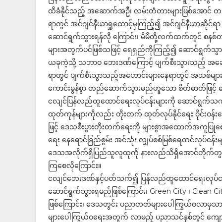
ထိခံနိုင်သည့် အဆောက်အဦ၊ လမ်းတံတားများဖြစ်အောင
ရာတွင် အင်ဂျင်နီယာရှုထောင့်မှကြည့်၍ အင်ဂျင်နီယာဆိုင်
ဆောင်ရွက်သွားရန်လို ကြောင်း၊ မိမိတို့လက်ထက်တွင် စန
များအတွက်ပင်ဖြစ်သဖြင့် ရေရှည်ကိုကြည့်၍ ဆောင်ရွက်သွ
ယခုကဲ့သို့ သဘာဝ ဘေးဒဏ်ကြောင့် ပျက်စီးသွားသည့် အ
ရာတွင် ပျက်စီးသွာသည့်အဟောင်းများနေရာတွင် အသစ်များ 
ကောင်းမွန်စွာ တည်ဆောက်သွားမည်ဟူသော စိတ်ဓာတ်ဖြင့် ဆ
ငလျင်ပြန်လည်ထူထောင်ရေးလုပ်ငန်းများကို ဆောင်ရွက်သကဲ့သို
ထုတ်ကုန်များကိုလည်း တိုးတက် ထုတ်လုပ်နိုင်ရေး ဝိုင်းဝန
ဖြင့် ဒေသစီးပွားတိုးတက်ရေးကို များစွာအထောက်အကူပြုစေမ
ရေး နေရောင်ခြည်စွမ်း အင်သုံး လျှပ်စစ်မြစ်ရေတင်လုပ်ငန်းမျ
ဒေသအလိုက်ရှိပြည်သူလူထုကို နားလည်သိရှိအောင်တိုက်တွန်း
ကြစေလိုကြောင်း။
ငလျင်ဘေးဒဏ်နှင့်ပတ်သက်၍ ပြန်လည်ထူထောင်ရေးလုပ်ငန်
ဆောင်ရွက်သွားရမည်ဖြစ်ကြောင်း၊ Green City ၊ Clean City
ဖြစ်ကြောင်း၊ ဒေသတွင်း ပညာတတ်များပေါကြွယ်ဝလာမှသာ ဒေ
များပေါကြွယ်ဝရေးအတွက် လာမည့် ပညာသင်နှစ်တွင် ကျေ