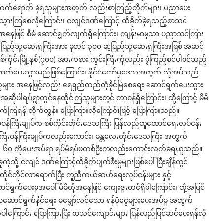
တက်ရောက် ခဲ့ရသူများအတွက် လည်းစာကြည့်တိုက်များ၊ ပညာပေး
းသွားကြစေလိုကြောင်း၊ ငလျင်ဒဏ်ကြောင့် ထိခိုက်ခဲ့ရသည့်စာသင်
ု့အနေဖြင့် စီမံ ဆောင်ရွက်လျက်ရှိကြောင်း၊ ကျန်းမာမှသာ ပညာသင်ကြား
၀၀ ဆံ့ ပြည့်သူ့ဆေးရုံကြီးအား ခုတင် ၃၀၀ ဆံ့ပြည်သူ့ဆေးရုံကြီးအဖြစ် အဆင့်
ုင်းမြို့နှစ်(၇၀၀) အားကစား ကွင်းကြီးကိုလည်း ပွဲကြည့်စင်ပါဝင်သည့်
ောက်ပေးသွားမည်ဖြစ်ကြောင်း၊ နိုင်ငံတော်မှဒေသအတွက် လိုအပ်သည်
ူများ အနေဖြင့်လည်း ရေရှည်တည်တံ့ခိုင်မြဲစေရေး ဆောင်ရွက်ပေးသွား
 အဆိုပါရပ်ရွာတွင်နေထိုင်ကြသူများတွင် တာဝန်ရှိကြောင်း၊ ထို့ကြောင့် မိမိ
က်ကြရန် တိုက်တွန်း ပြောကြားလိုကြောင်းဖြင့် ပြောကြားသည်။
ငံတော်ဝန်ကြီးချုပ်က စစ်ကိုင်းတိုင်းဒေသကြီး ပြန်လည်ထူထောင်ရေးလုပ်ငန်း
ကြီးဝန်ကြီးချုပ်ကလည်းကောင်း၊ မန္တလေးတိုင်းဒေသကြီး အတွက်
ယံ ၆၀ ကိုပေးအပ်ရာ ရပ်မိရပ်ဖတစ်ဦးကလည်းကောင်းလက်ခံရယူသည်။
ို့ ငလျင် ဒဏ်ကြောင့်ထိခိုက်ပျက်စီးမှုများဖြစ်ပေါ်ပြီးချိန်တွင်
ြိမ်တိုင်တိုင်လာရောက်ပြီး ကူညီကယ်ဆယ်ရေးလုပ်ငန်းများ နှင့်
ရွက်ပေးမှုအပေါ် မိမိတို့အနေဖြင့် ကျေးဇူးတင်ရှိပါကြောင်း၊ ထို့အပြင်
ာဆောင်ရွက်နိုင်ရေး မမျှော်လင့်သော ရန်ပုံငွေများပေးအပ်မှု အတွက်
ါကြောင်း ပြောကြားပြီး စာသင်ကျောင်းများ ပြန်လည်ပြင်ဆင်ပေးရန်လို