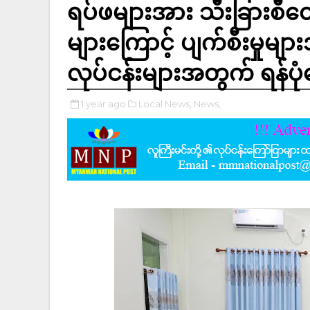
ရပ်ဖများအား သီးခြားစီတွ
များကြောင့် ပျက်စီးမှုမ
လုပ်ငန်းများအတွက် ရန်ပု
1 year ago
Local News,
News,