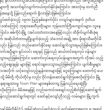
နှင့် နိုင်ငံတကာသို့အသိပေးခဲ့ကြောင်း၊ နိုင်ငံတကာမှလည်း အကူအညီများ
ိနေသူများကို အသက်ရှင်လျက်ကယ်ထုတ်နိုင်ခဲ့ကြောင်း၊ အားလုံးမှ တက်ညီ
အနေသို့ ပြန်လည်ရောက် ရှိလာခြင်းဖြစ်ကြောင်း။
 လှုပ်ခတ်ခဲ့သည့် ၁၉၀၀ ပြည့်နှစ်နောက်ပိုင်း ငလျင်များအနက် ဒုတိယ
ျင်ဒဏ်ကြောင့် ဘုရားစေတီပုထိုးများ၊ ဘုန်းတော်ကြီးကျောင်းများ၊ လူနေ
င်း၊ စစ်ကိုင်းမြို့ (အင်းဝ)တံတားအနေဖြင့်လည်း ထိခိုက်ပျက်စီးခဲ့ရ
အဆိုပါတံတားမှပြိုပျက်ခဲ့သည့် သံဘောင်အချို့အား မိုးရာသီမတိုင်မီ
ိုလည်း ပြန်လည် တည်ဆောက်နိုင်ရေး ဆောင်ရွက်သွားရမည်ဖြစ်ကြောင်း။
်အဆောက်အဦများ ရှင်းလင်း ရေးနှင့် ပြန်လည် ဆယ်တင်ရေးလုပ် ငန်းများ
က်သွားမည်ဖြစ်ကြောင်း၊ ဆောက်လုပ်ရေးလုပ်ငန်းများအတွက် လိုအပ် သည့်
ည့်ဈေးနှုန်း များဖြင့် ရောင်းချပေးသွားမည်ဖြစ်ကြောင်း၊ ပျက်စီးမှုများ
းအလိုက် သင့်လျော်သည့်နှုန်းထားများဖြင့် ငွေကြေးများ ထောက်ပံ့ ပေး
 မိမိတို့ ကိုယ်တိုင်မှ လည်း ဝိုင်းဝန်းဆောင်ရွက်ကြစေလိုကြောင်း၊ မြို့
့နေရာချထားမှု Town Plan များစနစ်တကျ ပြန်လည်ရေးဆွဲပြီး
ုကြောင်း၊ မိမိအနေဖြင့် လည်းကောင်းစေချင်သည့်စိတ်ဖြင့်ဆောင်ရွက်
ြန်လည်ဆောင်ရွက်ရာတွင် ခေတ်နှင့်လျော်ညီသည့် လမ်းများ၊ မြို့ကွက်
ိမိတို့နိုင်ငံ၌ အမြင့်ဆုံးလှုပ်ခတ်ခဲ့သည့် ရက်ချ်စတာစကေး ၈ အဆင့်