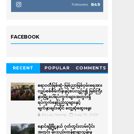
849
Followers
FACEBOOK
RECENT
POPULAR
COMMENTS
ဧရာဝတီမြစ်ဆုံ-မြစ်ညာမြစ်ဝှမ်းရေအား
လျှပ်စစ်စီမံကိန်းနှင့်စပ်လျဉ်း၍ မြစ်ကြီး
နားမြို့ပေါ်ရပ်ကွက်များအတွင်းရှိ
ရပ်ကွက်နေပြည်သူများနှင့်
မျက်နှာချင်းဆိုင် တွေ့ဆုံဆွေးနွေး
Ko Lay Naung
Aug 09, 2026
နောင်ချိုမြို့နယ် ဂုတ်တွင်းလမ်းပိုင်း
အတွင်း မိုးသည်းထန်စွာရွာသွန်းမှု