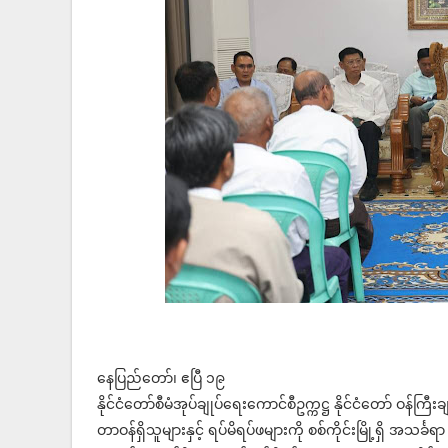
နေပြည်တော်၊ ဧပြီ ၁၉
နိုင်ငံတော်စီမံအုပ်ချုပ်ရေးကောင်စီဥက္ကဋ္ဌ နိုင်ငံတော် ဝန်ကြီးချု
တာဝန်ရှိသူများနှင့် ရပ်မိရပ်ဖများကို စစ်ကိုင်းမြို့ရှိ အသင