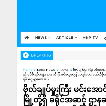
NEWS
ARTICLE
MNP TV
လ
BREAKING
Home
Local News
News
ဗိုလ်ချုပ်မှူးကြီး မင်းအောင
နှင့် ရပ်မိ ရပ်ဖများအား သီးခြားစီတွေ့ဆုံ၍ ငလျင်ဘေးဒဏ်ထိခို
ရန်ပုံငွေများပေးအပ်
ဗိုလ်ချုပ်မှူးကြီး မင်းအောင်လ
မြို့တို့ရှိ ခရိုင်အဆင့် ဌာန