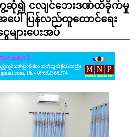
ေ့ဆုံ၍ ငလျင်ဘေးဒဏ်ထိခိုက်မှု
ျားအပေါ် ပြန်လည်ထူထောင်ရေး
ံငွေများပေးအပ်