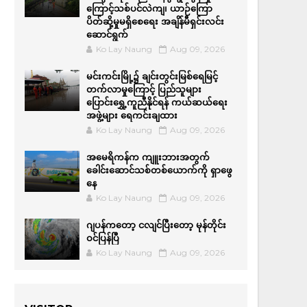
ကြောင့်သစ်ပင်လဲကျ၊ ယာဉ်ကြော
ပိတ်ဆို့မှုမရှိစေရေး အချိန်မီရှင်းလင်း
ဆောင်ရွက်
Ko Lay Naung
Aug 09, 2026
မင်းကင်းမြို့၌ ချင်းတွင်းမြစ်ရေမြင့်
တက်လာမှုကြောင့် ပြည်သူများ
ပြောင်းရွှေ့ကူညီနိုင်ရန် ကယ်ဆယ်ရေး
အဖွဲ့များ ရေကင်းချထား
Ko Lay Naung
Aug 09, 2026
အမေရိကန်က ကျူးဘားအတွက်
ခေါင်းဆောင်သစ်တစ်ယောက်ကို ရှာဖွေ
နေ
Ko Lay Naung
Aug 09, 2026
ဂျပန်ကတော့ ငလျင်ပြီးတော့ မုန်တိုင်း
ဝင်ပြန်ပြီ
Ko Lay Naung
Aug 09, 2026