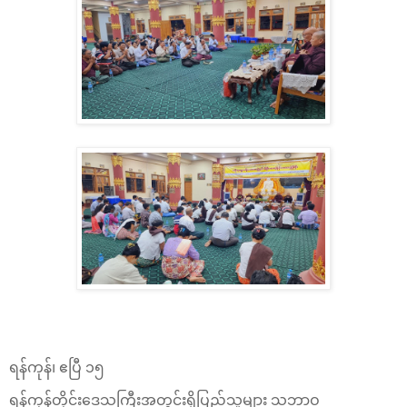
ရန်ကုန်၊ ဧပြီ ၁၅
ရန်ကုန်တိုင်းဒေသကြီးအတွင်းရှိပြည်သူများ သဘာဝ