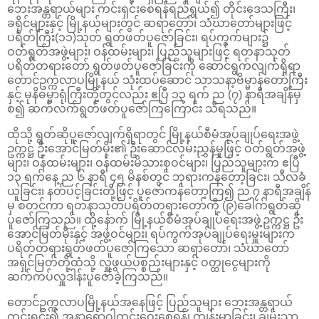
ဘေးအန္တရာယ်များ ကင်းရှင်းစေရန်ရည်ရွယ်၍ တိုင်းဒေသကြီး၊
ခရိုင်များနှင့် မြို့နယ်များတွင် ဆရာတော်၊ သံဃာတော်များဖြင့်
ပရိတ်ကြီး(၁၁)သုတ် ရွတ်ဖတ်ပူဇော်ခြင်း၊ ရပ်ကွက်များ၌
ဝတ်ရွတ်အဖွဲ့များ၊ ဝန်ထမ်းများ၊ ပြည်သူများဖြင့် ရတနာသုတ်
ပရိတ်တရားတော် ရွတ်ဖတ်ပူဇော်ခြင်းကို ဆောင်ရွက်လျက်ရှိရာ
တောင်ဥက္ကလာပမြို့နယ် သုံးထပ်ဆောင် သာသနာ့ဗိမ္မာန်တော်ကြီး
နှင့် မုနိဓမ္မာရုံကြီးတို့တွင်လည်း ဧပြီ ၁၃ ရက် ည (၇) နာရီအချိန်မှ
စ၍ ဆက်လက်ရွတ်ဖတ်ပူဇော်ကြကြောင်း သိရသည်။
ထိုသို့ ရွတ်ဆိုပူ‌ဇော်လျက်ရှိရာတွင် မြို့နယ်စီမံအုပ်ချုပ်ရေးအဖွဲ့
ဥက္ကဋ္ဌ ဦး‌အောင်မြတ်မိုး၏ ဦးဆောင်လမ်းညွှန်မှုဖြင့် ဝတ်ရွတ်အဖွဲ့
များ၊ ဝန်ထမ်းများ၊ ဝန်ထမ်းမိသားစုဝင်များ၊ ပြည်သူများက ဧပြီ
၁၃ ရက်နေ့ ည ၆ နာရီ ၄၅ မိနစ်တွင် ဘုရားကန်တော့ခြင်း၊ သီလခံ
ယူခြင်း၊ နတ်ပင့်ခြင်းတို့ဖြင့် ပူဇော်ကန်တော့ကြ၍ ည ၇ နာရီအချိန်
မှ စတင်ကာ ရတနာသုတ်ပရိတ်တရားတော်ကို (၉)ခေါက်ရွတ်ဆို
ပူဇော်ကြသည်။ ထို့နောက် မြို့နယ်စီမံအုပ်ချုပ်ရေးအဖွဲ့ဥက္ကဋ္ဌ ဦး
အောင်မြတ်မိုးနှင့် အဖွဲ့ဝင်များ၊ ရပ်ကွက်အုပ်ချုပ်ရေးမှူးများက
ပရိတ်တရားရွတ်ဖတ်ပူဇော်ကြသော ဆရာတော်၊ သံဃာတော်
အရှင်မြတ်တို့ထံသို့ လှူဖွယ်ပစ္စည်းများနှင့် ဝတ္ထုငွေများကို
ဆက်ကပ်လှူဒါန်းပူဇော်ခဲ့ကြသည်။
တောင်ဥက္ကလာပမြို့နယ်အနေဖြင့် ပြည်သူများ ဘေးအန္တရာယ်
ကင်းရှင်း၍ အနာရောဂါကင်းဝေးစေရန်၊ ကျန်းမာခြင်း၊ ချမ်းသာ