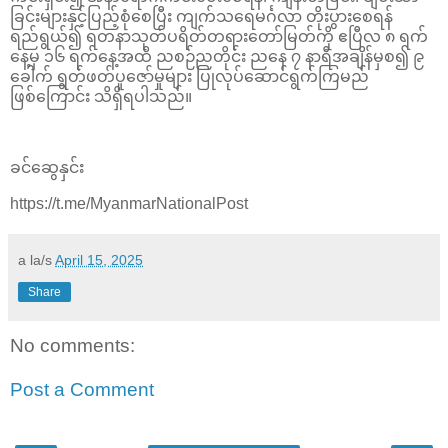
ခြင်းများနှင့်ပြည့်စုံစေပြီး ကျက်သရေမင်္ဂလာ တိုးပွားစေရန်
ရည်ရွယ်၍ ရတနာသုတ်ပရိတ်တရားတော်မြတ်ကို ဧပြီလ ၈ ရက်
နေ့မှ ၁၆ ရက်နေ့အထိ ညစဉ်ညတိုင်း ညနေ ၇ နာရီအချိန်မှစ၍ ၉
ခေါက် ရွတ်ဖတ်ပူဇော်မှုများ ပြုလုပ်ဆောင်ရွက်ကြမည်
ဖြစ်ကြောင်း သိရှိရပါသည်။
ခင်ဆွေနှင်း
https://t.me/MyanmarNationalPost
a la/s
April 15, 2025
Share
No comments:
Post a Comment