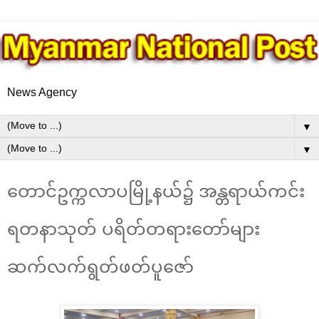
News Agency
▼
▼
တောင်ဥက္ကလာပမြို့နယ်၌ အန္တရာယ်ကင်း
ရတနာသုတ် ပရိတ်တရားတော်များ
ဆက်လက်ရွတ်ဖတ်ပူဇော်