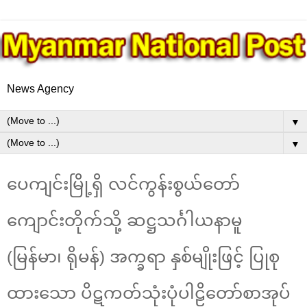
News Agency
▼
▼
ပေကျင်းမြို့ရှိ လင်ကွန်းစွယ်တော်
ကျောင်းတိုက်သို့ ဆဋ္ဌသင်္ဂါယနာမူ
(မြန်မာ၊ ရိုမန်) အက္ခရာ နှစ်မျိုးဖြင့် ပြုစု
ထားသော ပိဋကတ်သုံးပုံပါဠိတော်စာအုပ်