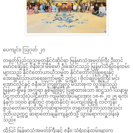
ပေကျင်း၊ သြဂုတ် ၂၀
တရုတ်ပြည်သူ့သမ္မတနိုင်ငံဆိုင်ရာ မြန်မာသံအမတ်ကြီး ဦးတင်
မောင်ဆွေနှင့် ဇနီးဒေါ်မိမိမော် ဦးဆောင်သည့် မြန်မာသံရုံးဝန်ထမ်း
များသည် နိုင်ငံတော်ယာယီသမ္မတ နိုင်ငံတော်လုံခြုံရေးနှင့်
အေးချမ်းသာယာရေးကော်မရှင် ဥက္ကဋ္ဌ ၊ ဗိုလ်ချုပ်မှူးကြီး မင်း
အောင်လှိုင်နှင့် ဇနီးဒေါ်ကြူကြူလှ မိသားစုက လှူဒါန်းသည့်
မြန်မာ-ရိုမန် အက္ခရာ နှစ်မျိုးဖြင့် ပြုစုထားသော ဆဋ္ဌသင်္ဂါယနာမူ
ပိဋကတ်သုံးပုံပါဠိတော် ကျမ်းစာအုပ်များအား ၁၈-၈-၂၀၂၅ ရက်၊
နံနက် ၁၀၀၀ နာရီတွင် တရုတ်နိုင်ငံ၊ ပေကျင်းမြို့ရှိ လင်ကွန်း
စွယ်တော်ကျောင်းတိုက်ဆရာတော်၊ တရုတ်ဗုဒ္ဓဘာသာအသင်း
ဒုတိယဥက္ကဋ္ဌ ဆရာတော်ချန်းကျန့်ထံသို့ သွားရောက်လှူဒါန်းခဲ့
သည်။
ထို့ပြင် မြန်မာသံအမတ်ကြီးနှင့် ဇနီး၊ သံရုံးဝန်ထမ်းများက