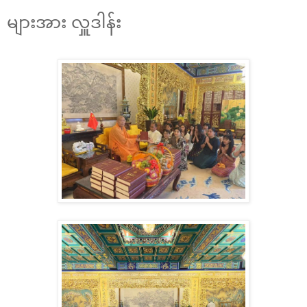
များအား လှူဒါန်း