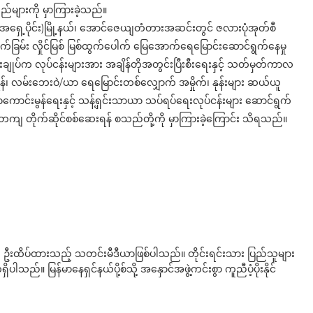
သည်များကို မှာကြားခဲ့သည်။
ယာ(အရှေ့ပိုင်း)မြို့နယ်၊ အောင်ဇေယျတံတားအဆင်းတွင် ဇလားပုံအုတ်စီ
ြမ်း လှိုင်မြစ် မြစ်ထွက်ပေါက် မြေအောက်ရေမြောင်းဆောင်ရွက်နေမှု
ချုပ်က လုပ်ငန်းများအား အချိန်တိုအတွင်းပြီးစီးရေးနှင့် သတ်မှတ်ကာလ
ွက်ရန်၊ လမ်းဘေးဝဲ/ယာ ရေမြောင်းတစ်လျှောက် အမှိုက်၊ နုန်းများ ဆယ်ယူ
ေလာကောင်းမွန်ရေးနှင့် သန့်ရှင်းသာယာ သပ်ရပ်ရေးလုပ်ငန်းများ ဆောင်ရွက်
စနစ်တကျ တိုက်ဆိုင်စစ်ဆေးရန် စသည်တို့ကို မှာကြားခဲ့ကြောင်း သိရသည်။
ို ဦးထိပ်ထားသည့် သတင်းမီဒီယာဖြစ်ပါသည်။ တိုင်းရင်းသား ပြည်သူများ
်။ မြန်မာနေရှင်နယ်ပို့စ်သို့ အနှောင်အဖွဲ့ကင်းစွာ ကူညီပံ့ပိုးနိုင်