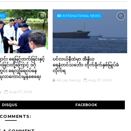
EWS
INTERNATIONAL NEWS
ာင်း ရေမြင့်တက်ခြင်းနှင့်
ပင်လယ်နီထဲမှာ အိန္ဒိယ
ျားခြင်းတို့ကြောင့် ဒဂုံ
ရေနံတင်သင်္ဘော တိုက်ခိုက်နှစ်မြုပ်ခံ
င်း ရေလျှံရေဝပ်နေ
လိုက်ရ
ရေလာကောင်းမွန်စေရေး
Ko Lay Naung
Aug 07, 2026
g
Aug 07, 2026
DISQUS
FACEBOOK
 COMMENTS: