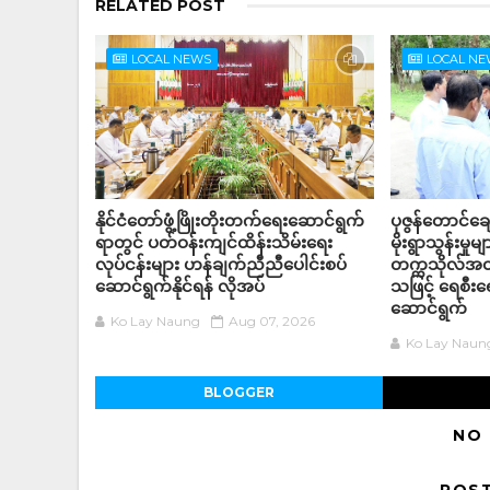
RELATED POST
LOCAL NEWS
LOCAL N
နိုင်ငံတော်ဖွံ့ဖြိုးတိုးတက်ရေးဆောင်ရွက်
ပုဇွန်တောင်ချေ
ရာတွင် ပတ်ဝန်းကျင်ထိန်းသိမ်းရေး
မိုးရွာသွန်းမှုမ
လုပ်ငန်းများ ဟန်ချက်ညီညီပေါင်းစပ်
တက္ကသိုလ်အတွ
ဆောင်ရွက်နိုင်ရန် လိုအပ်
သဖြင့် ရေစီး
ဆောင်ရွက်
Ko Lay Naung
Aug 07, 2026
Ko Lay Naun
BLOGGER
NO