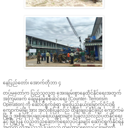
နေပြည်တော်၊ အောက်တိုဘာ ၄
တပ်မတော်က ပြည်သူလူထု အေးချမ်းစွာနေထိုင်နိုင်ရေးအတွက်
အကြမ်းဖက် ချေမှုန်းမှုစစ်ဆင်ရေး (Counter- Terrorism
Operation) ကို ဆောင်ရွက်ခဲ့ရာ ရှမ်းပြည်နယ်(မြောက်ပိုင်း)ရှိ
ကျောက်မဲမြို့အား အလုံးစုံပြန်လည် ထိန်းချုပ်နိုင်ခဲ့ပြီး ကျောက်မဲ
မြို့၌ အစိုးရအုပ်ချုပ်ရေးယန္တရားများ ပြန်လည်လည်ပတ်နိုင်ရေး
နှင့် မြို့ပြန် လည်တည်ဆောက်ရေးလုပ်ငန်းများ ဆောင်ရွက်နိုင်ရန်
အတွက် လိုအပ်သည့် ပြန်လည် ထူထောင်ရေးလုပ်ငန်းများကို