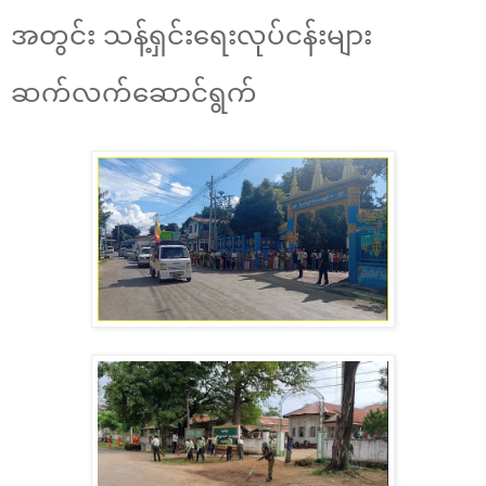
အတွင်း သန့်ရှင်းရေးလုပ်ငန်းများ
ဆက်လက်ဆောင်ရွက်