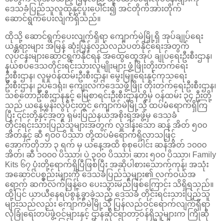
ဒေသခံပြည်သူလူထုနှင့်ပူးပေါင်း၍ အင်တိုက်အားတိုက်
ဆောင်ရွက်ပေးလျက်ရှိသည်။
ထိုသို့ ဆောင်ရွက်ပေးလျက်ရှိရာ ကျောက်မဲမြို့ရှိ အုပ်ချုပ်ရေး
ယန္တရားများ အမြန် ဆုံးပြန်လည်လည်ပတ်နိုင်ရေးအတွက်
လုပ်ငန်းများဆောင်ရွက်နိုင်ရန် အထွေထွေအုပ် ချုပ်ရေးဦးစီးဌာန၊
နယ်စပ်ဒေသတိုင်းရင်းသားလူမျိုးများ ဖွံ့ဖြိုးတိုးတက်ရေး
ဦးစီးဌာန၊ လူမှုဝန်ထမ်းဦးစီးဌာန၊ မွေးမြူရေးနှင့်ကုသရေး
ဦးစီးဌာန၊ ဥပဒေရုံး၊ ကျေးလက်ဒေသဖွံ့ဖြိုး တိုးတက်ရေးဦးစီးဌာန၊
သစ်တောဦးစီးဌာနနှင့် မြေစာရင်းဦးစီးဌာနတို့မှ ဝန်ထမ်း ၃၄ ဦးတို့
သည် ယနေ့မွန်းလွဲပိုင်းတွင် ကျောက်မဲမြို့သို့ ထပ်မံရောက်ရှိကြ
ပြီး ၎င်းတို့နှင့်အတူ ရှမ်းပြည်နယ်အစိုးရအဖွဲ့မှ ဒေသခံ
တိုင်းရင်းသားပြည်သူများအတွက် လှူဒါန်းသော ဆန် အိတ် ၅၀၀
အိတ်နှင့် ဆီ ၅၀၀ ပိဿာ တို့ထပ်မံရောက်ရှိလာသဖြင့်
အောက်တိုဘာ ၃ ရက် မှ ယနေ့အထိ စုစုပေါင်း ဆန်အိတ် ၁၀၀၀
အိတ်၊ ဆီ ၁၀၀၀ ပိဿာ၊ ပဲ ၃၀၀ ပိဿာ၊ ဆား ၅၀၀ ပိဿာ၊ Family
Kits ၆၇ ပုံးတို့ရောက်ရှိပြီဖြစ်ပြီး အဆိုပါစားသောက်ကုန်၊ အသုံး
အဆောင်ပစ္စည်းများကို ဒေသခံပြည်သူများ၏ လက်ဝယ်အ
ရောက် ဆက်လက်ဖြန့်ဝေ ပေးသွားမည်ဖြစ်ကြောင်း သိရှိရသည်။
ထို့ပြင် ယာယီနေရပ်စွန့်ခွာခဲ့သည့် ဒေသခံ တိုင်းရင်းသားပြည်သူ
များသည်လည်း ကျောက်မဲမြို့သို့ ပြန်လည်ဝင်ရောက်လျက်ရှိရာ
လုံခြုံရေးတပ်ဖွဲ့ဝင်များနှင့် ဌာနဆိုင်ရာတာဝန်ရှိသူများက ကြိုဆို