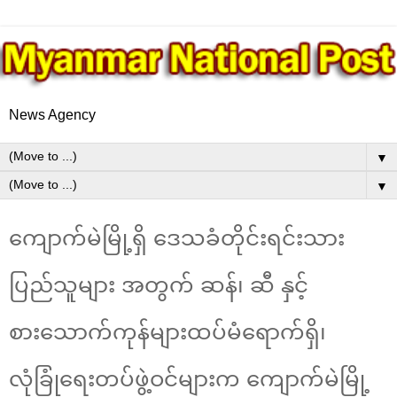
News Agency
▼
▼
ကျောက်မဲမြို့ရှိ ဒေသခံတိုင်းရင်းသား
ပြည်သူများ အတွက် ဆန်၊ ဆီ နှင့်
စားသောက်ကုန်များထပ်မံရောက်ရှိ၊
လုံခြုံရေးတပ်ဖွဲ့ဝင်များက ကျောက်မဲမြို့