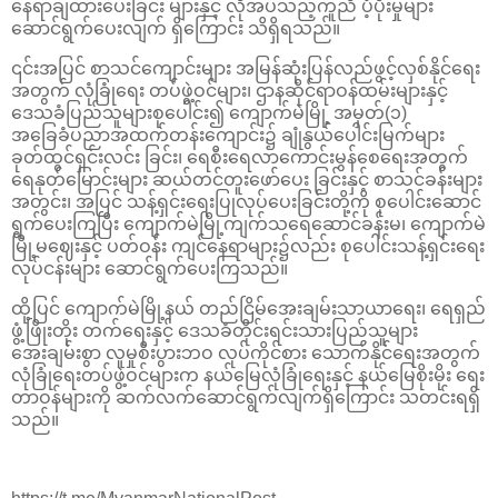
နေရာချထားပေးခြင်း များနှင့် လိုအပ်သည့်ကူညီ ပံ့ပိုးမှုများ
ဆောင်ရွက်ပေးလျက် ရှိကြောင်း သိရှိရသည်။
၎င်းအပြင် စာသင်ကျောင်းများ အမြန်ဆုံးပြန်လည်ဖွင့်လှစ်နိုင်ရေး
အတွက် လုံခြုံရေး တပ်ဖွဲ့ဝင်များ၊ ဌာနဆိုင်ရာဝန်ထမ်းများနှင့်
ဒေသခံပြည်သူများစုပေါင်း၍ ကျောက်မဲမြို့ အမှတ်(၁)
အခြေခံပညာအထက်တန်းကျောင်း၌ ချုံနွယ်ပေါင်းမြက်များ
ခုတ်ထွင်ရှင်းလင်း ခြင်း၊ ရေစီးရေလာကောင်းမွန်စေရေးအတွက်
ရေနုတ်မြောင်းများ ဆယ်တင်တူးဖော်ပေး ခြင်းနှင့် စာသင်ခန်းများ
အတွင်း၊ အပြင် သန့်ရှင်းရေးပြုလုပ်ပေးခြင်းတို့ကို စုပေါင်းဆောင်
ရွက်ပေးကြပြီး ကျောက်မဲမြို့ကျက်သရေဆောင်ခန်းမ၊ ကျောက်မဲ
မြို့မဈေးနှင့် ပတ်ဝန်း ကျင်နေရာများ၌လည်း စုပေါင်းသန့်ရှင်းရေး
လုပ်ငန်းများ ဆောင်ရွက်ပေးကြသည်။
ထို့ပြင် ကျောက်မဲမြို့နယ် တည်ငြိမ်အေးချမ်းသာယာရေး၊ ရေရှည်
ဖွံ့ဖြိုးတိုး တက်ရေးနှင့် ဒေသခံတိုင်းရင်းသားပြည်သူများ
အေးချမ်းစွာ လူမှုစီးပွားဘဝ လုပ်ကိုင်စား သောက်နိုင်ရေးအတွက်
လုံခြုံရေးတပ်ဖွဲ့ဝင်များက နယ်မြေလုံခြုံရေးနှင့် နယ်မြေစိုးမိုး ရေး
တာဝန်များကို ဆက်လက်ဆောင်ရွက်လျက်ရှိကြောင်း သတင်းရရှိ
သည်။