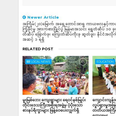
Newer Article
အကြိမ်(၂၀)မြောက် အရှေ့တောင်အာရှ ကာယဗလနှင့်က
ကြံ့ခိုင်မှု အားကစားပြိုင်ပွဲ မြန်မာအသင်း ရွှေတံဆိပ် ၁၀ ခု
တံဆိပ် ခြောက်ခု၊ ကြေးတံဆိပ်ကိုးခု ဆွတ်ခူး၊ နိုင်ငံအလို
အဆင့် ၁ ရရှိ
RELATED POST
LOCAL NEWS
EDUCATION
မူးမြစ်ဘေး ကျေးရွာများ ရေဝင်နစ်မြုပ်၊
ကျောင်းကျန်
တိုင်းဒေသကြီးအစိုးရအဖွဲ့မှ ပံ့ပိုးသော
လှုပ်ရှားမှုအဖြ
စားနပ်ရိက္ခာများ ဖြန့်ဝေပေးလျှက်ရှိ
တတိယအကြိမ
ကျွေးမွေး