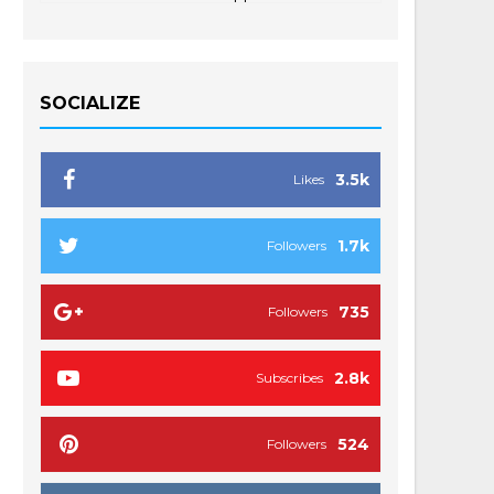
SOCIALIZE
3.5k
Likes
1.7k
Followers
735
Followers
2.8k
Subscribes
524
Followers