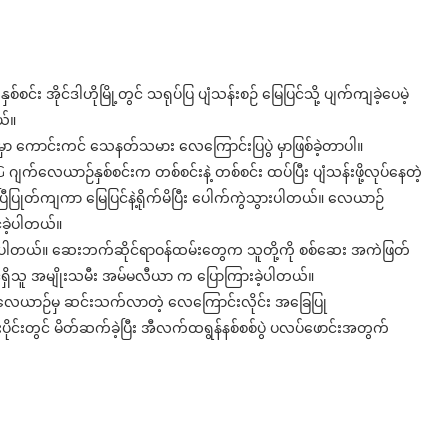
အိုင်ဒါဟိုမြို့တွင် သရုပ်ပြ ပျံသန်းစဉ် မြေပြင်သို့ ပျက်ကျခဲ့ပေမဲ့
တယ်။
ှာ ကောင်းကင် သေနတ်သမား လေကြောင်းပြပွဲ မှာဖြစ်ခဲ့တာပါ။
 ဂျက်လေယာဉ်နှစ်စင်းက တစ်စင်းနဲ့ တစ်စင်း ထပ်ပြီး ပျံသန်းဖို့လုပ်နေတဲ့
ပြီပြုတ်ကျကာ မြေပြင်နဲ့ရိုက်မိပြီး ပေါက်ကွဲသွားပါတယ်။ လေယာဉ်
င်ခဲ့ပါတယ်။
်ခဲ့ပါတယ်။ ဆေးဘက်ဆိုင်ရာဝန်ထမ်းတွေက သူတို့ကို စစ်ဆေး အကဲဖြတ်
င့်ရှိသူ အမျိုးသမီး အမ်မလီယာ က ပြောကြားခဲ့ပါတယ်။
လေယာဉ်မှ ဆင်းသက်လာတဲ့ လေကြောင်းလိုင်း အခြေပြု
်းပိုင်းတွင် မိတ်ဆက်ခဲ့ပြီး အီလက်ထရွန်နစ်စစ်ပွဲ ပလပ်ဖောင်းအတွက်