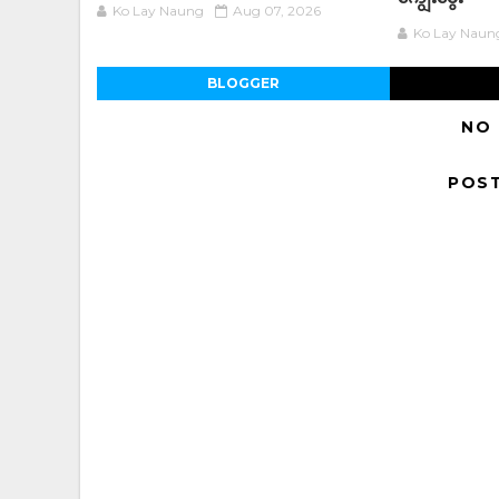
Ko Lay Naung
Aug 07, 2026
Ko Lay Naun
BLOGGER
NO
POS