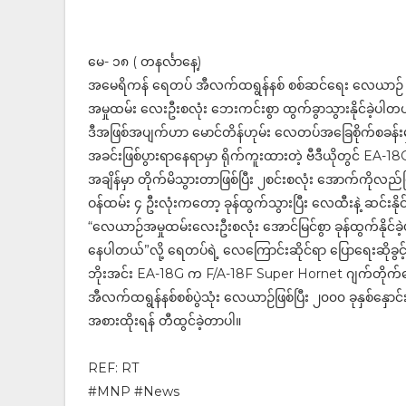
မေ- ၁၈ ( တနင်္လာနေ့)
အမေရိကန် ရေတပ် အီလက်ထရွန်နစ် စစ်ဆင်ရေး လေယာဉ် နှစ်စင်း 
အမှုထမ်း လေးဦးစလုံး ဘေးကင်းစွာ ထွက်ခွာသွားနိုင်ခဲ့ပါ
ဒီအဖြစ်အပျက်ဟာ မောင်တိန်ဟုမ်း လေတပ်အခြေစိုက်စခန်းမ
အခင်းဖြစ်ပွားရာနေရာမှာ ရိုက်ကူးထားတဲ့ ဗီဒီယိုတွင် EA-18G
အချိန်မှာ တိုက်မိသွားတာဖြစ်ပြီး ၂စင်းစလုံး အောက်ကိုလည်
ဝန်ထမ်း ၄ ဦးလုံးကတော့ ခုန်ထွက်သွားပြီး လေထီးနဲ့ ဆင်းနို
“လေယာဉ်အမှုထမ်းလေးဦးစလုံး အောင်မြင်စွာ ခုန်ထွက်နိုင
နေပါတယ်”လို့ ရေတပ်ရဲ့ လေကြောင်းဆိုင်ရာ ပြောရေးဆိုခွ
ဘိုးအင်း EA-18G က F/A-18F Super Hornet ဂျက်တိုက်
အီလက်ထရွန်နစ်စစ်ပွဲသုံး လေယာဉ်ဖြစ်ပြီး ၂၀၀၀ ခုနှစ်နှောင
အစားထိုးရန် တီထွင်ခဲ့တာပါ။
REF: RT
#MNP #News