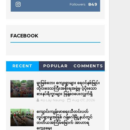
849
Followers
FACEBOOK
RECENT
POPULAR
COMMENTS
မူးမြစ်ဘေး ကျေးရွာများ ရေဝင်နစ်မြုပ်၊
တိုင်းဒေသကြီးအစိုးရအဖွဲ့မှ ပံ့ပိုးသော
စားနပ်ရိက္ခာများ ဖြန့်ဝေပေးလျှက်ရှိ
Ko Lay Naung
Aug 07, 2026
ကျောင်းကျန်းမာရေးသီတင်းပတ်
လှုပ်ရှားမှုအဖြစ် ဂန့်ဂေါမြို့နယ်တွင်
တတိယအကြိမ်မြောက် အာဟာရ
ကျွေးမွေး