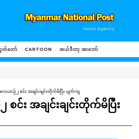
News Agency
ွှတ်တော်
CARTOON
အယ်ဒီတာ့ အာဘော်
ေယာဉ်၂ စင်း အချင်းချင်းတိုက်မိပြီး ပျက်ကျ
င်း အချင်းချင်းတိုက်မိပြီး