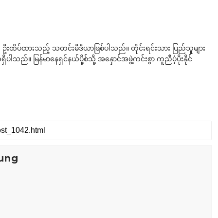
ို ဦးထိပ်ထားသည့် သတင်းမီဒီယာဖြစ်ပါသည်။ တိုင်းရင်းသား ပြည်သူများ
်။ မြန်မာနေရှင်နယ်ပို့စ်သို့ အနှောင်အဖွဲ့ကင်းစွာ ကူညီပံ့ပိုးနိုင်
ung