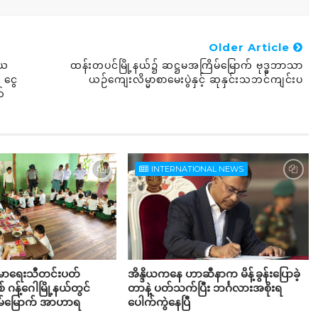
Older Article
ာယ
ထန်းတပင်မြို့နယ်၌ ဆဋ္ဌမအကြိမ်မြောက် ဗုဒ္ဓဘာသာ
၊ ငွေ
ယဉ်ကျေးလိမ္မာစာမေးပွဲနှင့် ဆုနှင်းသဘင်ကျင်းပ
က်
INTERNATIONAL NEWS
းမာရေးသီတင်းပတ်
အိန္ဒိယကနေ ဟာဆီနာက မိန့်ခွန်းပြောခဲ့
စ် ဂန့်ဂေါမြို့နယ်တွင်
တာနဲ့ ပတ်သက်ပြီး ဘင်္ဂလားအစိုးရ
်မြောက် အာဟာရ
ပေါက်ကွဲနေပြီ