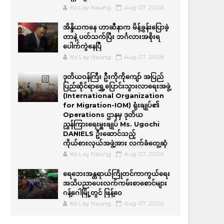
Ko Lay Naung
Aug 07, 2026
အိန္ဒိယကနေ ဟာဆီနာက မိန့်ခွန်းပြောခဲ့
တာနဲ့ ပတ်သက်ပြီး ဘင်္ဂလားအစိုးရ
ပေါက်ကွဲနေပြီ
Ko Lay Naung
Aug 07, 2026
ဒုတိယဝန်ကြီး ဦးကိုကိုကျော် အပြည်
ပြည်ဆိုင်ရာရွှေ့ပြောင်းသွားလာရေးအဖွဲ့
(International Organization
for Migration-IOM) ရုံးချုပ်၏
Operations ဌာနမှ ဒုတိယ
ညွှန်ကြားရေးမှူးချုပ် Ms. Ugochi
DANIELS ဦးဆောင်သည့်
ကိုယ်စားလှယ်အဖွဲ့အား လက်ခံတွေ့ဆုံ
Ko Lay Naung
Aug 07, 2026
ရေဘေးအန္တရာယ်ကြိုတင်ကာကွယ်ရေး
အသိပညာပေးလက်ကမ်းစာစောင်များ
ဂန့်ဂေါမြို့တွင် ဖြန့်ဝေ
Ko Lay Naung
Aug 07, 2026