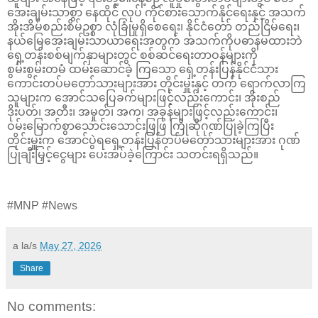
အေးချမ်းသာစွာ နေထိုင် လုပ် ကိုင်စားသောက်နိုင်ရေးနှင့် အသက်
အိုးအိမ်စည်းစိမ်ဥစ္စာ လုံခြုံမှုရှိစေရေး၊ နိုင်ငံတော် တည်ငြိမ်ရေး၊
နယ်မြေအေးချမ်းသာယာရေးအတွက် အသက်ကိုပဓာနမထားဘဲ
ရှေ့တန်းစစ်မျက်နှာများတွင် စစ်ဆင်ရေးတာဝန်များကို
စွမ်းစွမ်းတမံ ထမ်းဆောင်ခဲ့ ကြသော ရှေ့တန်းပြန်နိုင်ငံသား
ကောင်းတပ်မတော်သားများအား တိုင်းမှူးနှင့် တက် ရောက်လာကြ
သူများက အောင်သပြေခက်များဖြင့်လည်းကောင်း၊ အိုးစည်
ဒိုးပတ်၊ အတီး၊ အမှုတ်၊ အက၊ အခုန်များဖြင့်လည်းကောင်း၊
ဝမ်းမြောက်စွာသောင်းသောင်းဖြဖြ ကြိုဆိုဂုဏ်ပြုခဲ့ကြပြီး
တိုင်းမှူးက အောင်ပွဲရရှေ့တန်းပြန်တပ်မတော်သားများအား ဂုဏ်
ပြုချီးမြှင့်ငွေများ ပေးအပ်ခဲ့ကြောင်း သတင်းရရှိသည်။
#MNP #News
a la/s
May 27, 2026
Share
No comments: