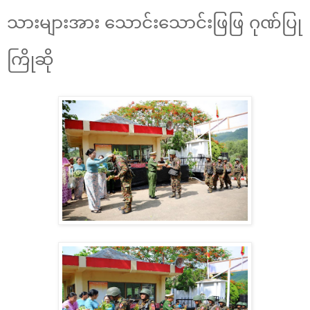
သားများအား သောင်းသောင်းဖြဖြ ဂုဏ်ပြု
ကြိုဆို