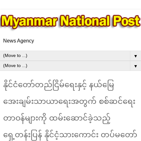
News Agency
▼
▼
နိုင်ငံတော်တည်ငြိမ်ရေးနှင့် နယ်မြေ
အေးချမ်းသာယာရေးအတွက် စစ်ဆင်ရေး
တာဝန်များကို ထမ်းဆောင်ခဲ့သည့်
ရှေ့တန်းပြန် နိုင်ငံ့သားကောင်း တပ်မတော်