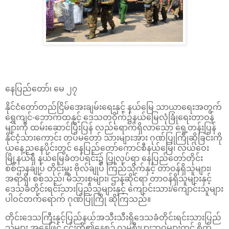
နေပြည်တော်၊ မေ ၂၇
နိုင်ငံတော်တည်ငြိမ်အေးချမ်းရေးနှင့် နယ်မြေ သာယာရေးအတွက်
ရွှေကျင်-ဘောကထနှင့် ဒေသတဝိုက်၌နယ်မြေလုံခြုံရေးတာဝန်
များကို ထမ်းဆောင်ပြီးပြန် လည်ရောက်ရှိလာသော ရှေ့တန်းပြန်
နိုင်ငံ့သားကောင်း တပ်မတော် သားများအား ဂုဏ်ပြုကြိုဆိုခြင်းကို
ယနေ့ညနေပိုင်းတွင် နေပြည်တော်ကောင်စီနယ်မြေ၊ လယ်ဝေး
မြို့နယ်ရှိ နယ်မြေခံတပ်ရင်း၌ ပြုလုပ်ရာ နေပြည်တော်တိုင်း
စစ်ဌာနချုပ် တိုင်းမှူး ဗိုလ်ချုပ် ကြည်သိုက်နှင့် တာဝန်ရှိသူများ၊
အရာရှိ၊ စစ်သည်၊ မိသားစုများ၊ ဌာနဆိုင်ရာ တာဝန်ရှိသူများနှင့်
ဒေသခံတိုင်းရင်းသားပြည်သူများနှင့် ကျောင်းသား/ကျောင်းသူများ
ပါဝင်တက်ရောက် ဂုဏ်ပြုကြို ဆိုကြသည်။
တိုင်းဒေသကြီးနှင့်ပြည်နယ်အသီးသီးရှိဒေသခံတိုင်းရင်းသားပြည်
သူများ အနေဖြင့် ၎င်းတို့၏နေ့စဉ် လူမှုစီးပွားဘဝများတွင် စိတ်