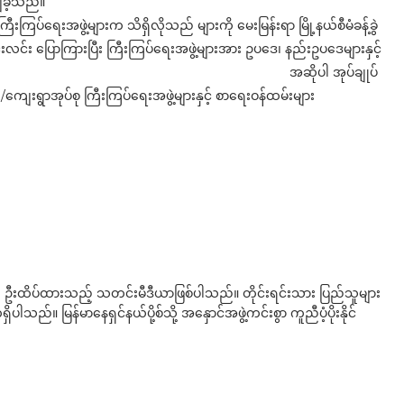
ချခဲ့သည်။
ပ်ရေးအဖွဲ့များက သိရှိလိုသည် များကို မေးမြန်းရာ မြို့နယ်စီမံခန့်ခွဲ
င်းလင်း ပြောကြားပြီး ကြီးကြပ်ရေးအဖွဲ့များအား ဥပဒေ၊ နည်းဥပဒေများနှင့်
အဆိုပါ အုပ်ချုပ်
်/ကျေးရွာအုပ်စု ကြီးကြပ်ရေးအဖွဲ့များနှင့် စာရေးဝန်ထမ်းများ
ို ဦးထိပ်ထားသည့် သတင်းမီဒီယာဖြစ်ပါသည်။ တိုင်းရင်းသား ပြည်သူများ
်။ မြန်မာနေရှင်နယ်ပို့စ်သို့ အနှောင်အဖွဲ့ကင်းစွာ ကူညီပံ့ပိုးနိုင်