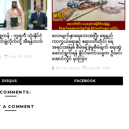
စတန် - တူရကီ သုံးနိုင်ငံ
လေးမျက်နှာရေဘေးအပြီး ရေရှည်
ဖွဲ့လိုက်လို့ အီရန်ဘက်
ကာကွယ်ရေးနှင့် ဧရာဝတီတိုင်း ရေ
အရင်းအမြစ် စီမံခန့်ခွဲမှုစီမံချက် ရေးဆွဲ
ဆောင်ရွက်ရန် နိုင်ငံတော်သမ္မတ ဦးမင်း
g
Aug 08, 2026
အောင်လှိုင် မှာကြား
Ko Lay Naung
Aug 08, 2026
DISQUS
FACEBOOK
 COMMENTS:
T A COMMENT