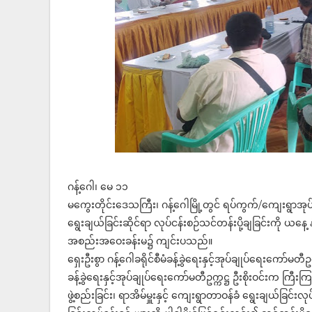
ဂန့်ဂေါ၊ မေ ၁၁
မကွေးတိုင်းဒေသကြီး၊ ဂန့်ဂေါမြို့တွင် ရပ်ကွက်/ကျေးရွာအုပ်စ
ရွေးချယ်ခြင်းဆိုင်ရာ လုပ်ငန်းစဉ်သင်တန်းပို့ချခြင်းကို ယနေ
အစည်းအဝေးခန်းမ၌ ကျင်းပသည်။
ရှေးဦးစွာ ဂန့်ဂေါခရိုင်စီမံခန့်ခွဲရေးနှင့်အုပ်ချုပ်ရေးကော်
ခန့်ခွဲရေးနှင့်အုပ်ချုပ်ရေးကော်မတီဥက္ကဋ္ဌ ဦးစိုးဝင်းက ကြီးကြ
ဖွဲ့စည်းခြင်း၊ ရာအိမ်မှူးနှင့် ကျေးရွာတာဝန်ခံ ရွေးချယ်ခြင်းလ