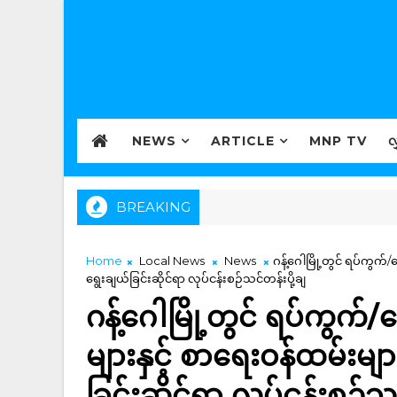
NEWS
ARTICLE
MNP TV
လ
BREAKING
Home
Local News
News
ဂန့်ဂေါမြို့တွင် ရပ်ကွက်
ရွေးချယ်ခြင်းဆိုင်ရာ လုပ်ငန်းစဉ်သင်တန်းပို့ချ
ဂန့်ဂေါမြို့တွင် ရပ်ကွက်/
များနှင့် စာရေးဝန်ထမ်းမျာ
ခြင်းဆိုင်ရာ လုပ်ငန်းစဉ်သင