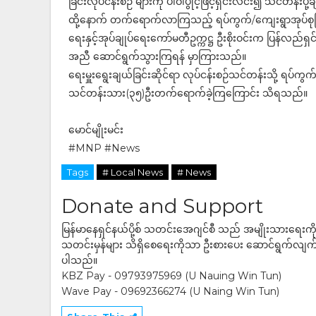
ခြင်းလုပ်ငန်းစဉ် များကို ပါဝါပွိုင့်ဖြင့်ရှင်းလင်း၍ သင်တန်းပို့
ထို့နောက် တက်ရောက်လာကြသည့် ရပ်ကွက်/ကျေးရွာအုပ်စုကြီးကြ
ရေးနှင့်အုပ်ချုပ်ရေးကော်မတီဥက္ကဋ္ဌ ဦးစိုးဝင်းက ပြန်လည်ရှ
အညီ ဆောင်ရွက်သွားကြရန် မှာကြားသည်။
ရေးမှူးရွေးချယ်ခြင်းဆိုင်ရာ လုပ်ငန်းစဉ်သင်တန်းသို့ ရပ်ကွက
သင်တန်းသား(၃၅)ဦးတက်ရောက်ခဲ့ကြကြောင်း သိရသည်။
မောင်မျိုးမင်း
#MNP #News
Tags
# Local News
# News
Donate and Support
မြန်မာနေရှင်နယ်ပို့စ် သတင်းအေဂျင်စီ သည် အမျိုးသားရေးက
သတင်းမှန်များ သိရှိစေရေးကိုသာ ဦးစားပေး ဆောင်ရွက်လျက်ရှိပါသည
ပါသည်။
KBZ Pay - 09793975969 (U Nauing Win Tun)
Wave Pay - 09692366274 (U Naing Win Tun)