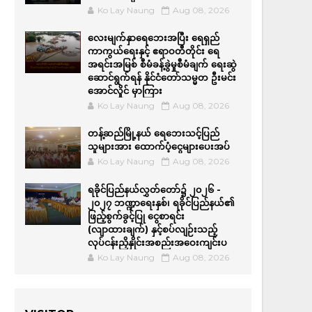
Ko Lay Naung
Aug 08, 2026
လေးမျက်နှာရေဘေးအပြီး ရေရှည်
ကာကွယ်ရေးနှင့် ဧရာဝတီတိုင်း ရေ
အရင်းအမြစ် စီမံခန့်ခွဲမှုစီမံချက် ရေးဆွဲ
ဆောင်ရွက်ရန် နိုင်ငံတော်သမ္မတ ဦးမင်း
အောင်လှိုင် မှာကြား
Ko Lay Naung
Aug 08, 2026
တန့်ဆည်မြို့နယ် ရေဘေးသင့်ပြည်
သူများအား ထောက်ပံ့ငွေများပေးအပ်
Ko Lay Naung
Aug 08, 2026
ရခိုင်ပြည်နယ်လွှတ်တော်၌ ၂၀၂၆ -
၂၀၂၇ ဘဏ္ဍာရေးနှစ်၊ ရခိုင်ပြည်နယ်၏
ဖြည့်စွက်ခွင့်ပြု ငွေစာရင်း
(လျာထားချက်) နှင့်စပ်လျဉ်းသည့်
လုပ်ငန်းညှိနှိုင်းအစည်းအဝေးကျင်းပ
Ko Lay Naung
Aug 08, 2026