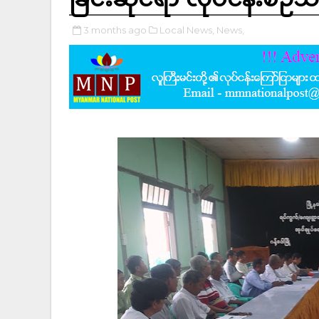
3 months ago
Local News,
News,