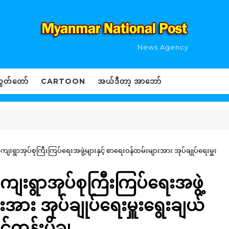
News Agency
ွှတ်တော်
CARTOON
အယ်ဒီတာ့ အာဘော်
/ကျေးရွာအုပ်စုကြီးကြပ်ရေးအဖွဲ့များနှင့် စာရေးဝန်ထမ်းများအား အုပ်ချုပ်ရေးမှူး
ကျေးရွာအုပ်စုကြီးကြပ်ရေးအဖွဲ့
းအား အုပ်ချုပ်ရေးမှူးရွေးချယ်
်တန်းပို့ချ