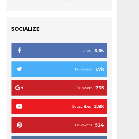
SOCIALIZE
3.5k
Likes
1.7k
Followers
735
Followers
2.8k
Subscribes
524
Followers