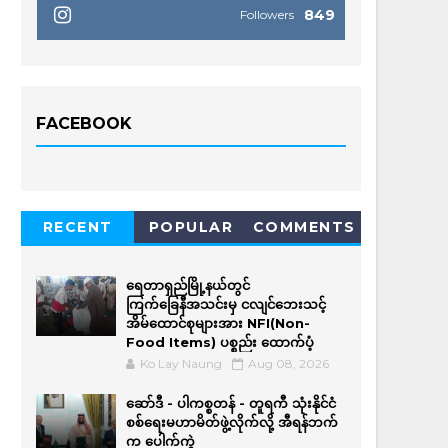
849
Followers
FACEBOOK
RECENT
POPULAR
COMMENTS
ရေတာရှည်မြို့နယ်တွင်
ကြက်ခြေနီအသင်းမှ ငလျင်ဘေးသင့်
အိမ်‌ထောင်စုများအား NFI(Non-
Food Items) ပစ္စည်း ထောက်ပံ့
Ko Lay Naung
Aug 08, 2026
ဆော်ဒီ - ပါကစ္စတန် - တူရကီ သုံးနိုင်ငံ
စစ်ရေးမဟာမိတ်ဖွဲ့လိုက်လို့ အီရန်ဘက်
က ပေါက်ကွဲ