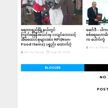
ရေတာရှည်မြို့နယ်တွင်
ဆော်ဒီ - ပါကစ္
ကြက်ခြေနီအသင်းမှ ငလျင်ဘေးသင့်
စစ်ရေးမဟာမိတ်
အိမ်‌ထောင်စုများအား NFI(Non-
က ပေါက်ကွဲ
Food Items) ပစ္စည်း ထောက်ပံ့
Ko Lay Naun
Ko Lay Naung
Aug 08, 2026
BLOGGER
NO
POS