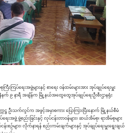
ုကြီးကြပ်ရေးအဖွဲ့များနှင့် စာရေး ဝန်ထမ်းများအား အုပ်ချုပ်ရေးမှူး
့ နံနက် ၉ နာရီ အချိန်က မြို့နယ်အထွေထွေအုပ်ချုပ်ရေးဦးစီးဌာနရုံး
မတီဥက္ကဋ္ဌ ဦးသက်လွင်က အဖွင့်အမှာစကား ပြောကြားပြီးနောက် မြို့နယ်စီမံ
ပ်ရေးအဖွဲ့ ဖွဲ့စည်းခြင်းနှင့် လုပ်ငန်းတာဝန်များ၊ ဆယ်အိမ်စု၊ ရာအိမ်စုများ
ုပ်ငန်းစဉ်များ၊ လိုက်နာရန် စည်းကမ်းချက်များနှင့် အုပ်ချုပ်ရေးမှူးရွေးချယ်