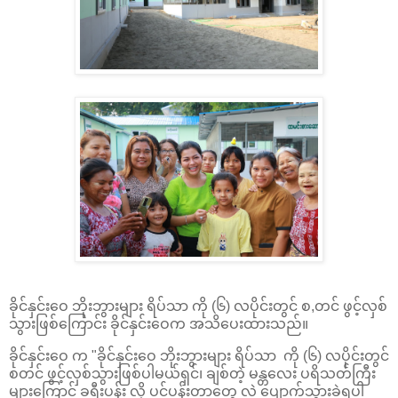
ခိုင်နှင်းဝေ ဘိုးဘွားများ ရိပ်သာ ကို (၆) လပိုင်းတွင် စ,တင် ဖွင့်လှစ်
သွားဖြစ်ကြောင်း ခိုင်နှင်းဝေက အသိပေးထားသည်။
ခိုင်နှင်းဝေ က "ခိုင်နှင်းဝေ ဘိုးဘွားများ ရိပ်သာ ကို (၆) လပိုင်းတွင်
စတင် ဖွင့်လှစ်သွားဖြစ်ပါမယ်ရှင်၊ ချစ်တဲ့ မန္တလေး ပရိသတ်ကြီး
များကြောင့် ခရီးပန်း လို့ ပင်ပန်းတာတွေ လဲ ပျောက်သွားခဲ့ရပါ