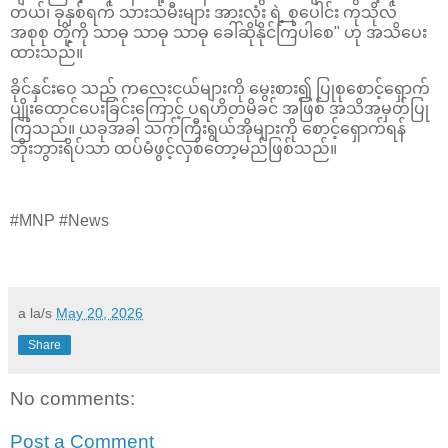
တယ်၊ ခုနှစ်ရက် သားသမီးများ အားလုံး ရဲ့ စုပေါင်း ကုသိုလ်
အစုစု တို့ကို သာဓု သာဓု သာဓု ခေါ်ဆိုနိုင်ကြပါစေ" ဟု အသိပေး
ထားသည်။
ခိုင်နှင်းဝေ သည် ကလေးငယ်များကို မွေးစား၍ ပြုစုစောင့်ရှောက်
ပျိုးထောင်ပေးခြင်းကြောင့် ပရဟိတမိခင် အဖြစ် အသိအမှတ်ပြု
ကြသည်။ ယခုအခါ သက်ကြီးရွယ်အိုများကို စောင့်ရှောက်ရန်
ဘိုးဘွားရိပ်သာ ထပ်မံဖွင့်လှစ်တော့မည်ဖြစ်သည်။
#MNP #News
a la/s
May 20, 2026
Share
No comments:
Post a Comment