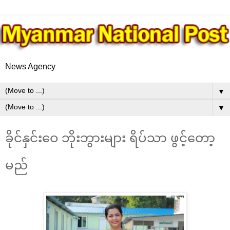
News Agency
▼
▼
ခိုင်နှင်းဝေ ဘိုးဘွားများ ရိပ်သာ ဖွင့်တော့
မည်