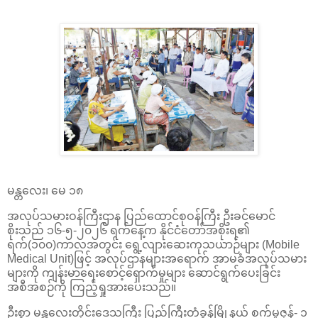
မန္တလေး၊ မေ ၁၈
အလုပ်သမားဝန်ကြီးဌာန ပြည်ထောင်စုဝန်ကြီး ဦးခင်မောင်
စိုးသည် ၁၆-၅-၂၀၂၆ ရက်နေ့က နိုင်ငံတော်အစိုးရ၏
ရက်(၁၀၀)ကာလအတွင်း ရွေ့လျားဆေးကုသယာဉ်များ (Mobile
Medical Unit)ဖြင့် အလုပ်ဌာနများအရောက် အာမခံအလုပ်သမား
များကို ကျန်းမာရေးစောင့်ရှောက်မှုများ ဆောင်ရွက်ပေးခြင်း
အစီအစဉ်ကို ကြည့်ရှုအားပေးသည်။
ဦးစွာ မန္တလေးတိုင်းဒေသကြီး ပြည်ကြီးတံခွန်မြို့နယ် စက်မှုဇုန်- ၁