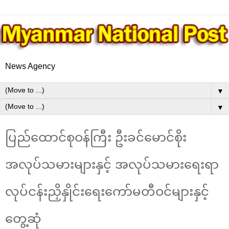
News Agency
▼
▼
ပြည်ထောင်စုဝန်ကြီး ဦးခင်မောင်စိုး
အလုပ်သမားများနှင့် အလုပ်သမားရေးရာ
လုပ်ငန်းညှိနှိုင်းရေးကော်မတီဝင်များနှင့်
တွေ့ဆုံ