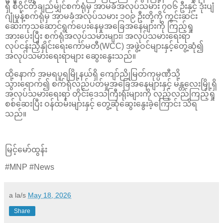
ရှိ စီဝိုင်တီချည်မျှင်စက်ရုံမှ အာမခံအလုပ်သမား ၇ဝ၆ ဦးနှင့် ဒုံးပျံ
ဂျုံမှုန့်စက်ရုံမှ အာမခံအလုပ်သမား ၁၀၉ ဦးတို့ကို ကွင်းဆင်း
ဆေးကုသဆောင်ရွက်ပေးနေမှုအခြေအနေများကို ကြည့်ရှု
အားပေးပြီး စက်ရုံအလုပ်သမားများ၊ အလုပ်သမားရေးရာ
လုပ်ငန်းညှိနှိုင်းရေးကော်မတီ(WCC) အဖွဲ့ဝင်များနှင့်တွေ့ဆုံ၍
အလုပ်သမားရေးရာများ ဆွေးနွေးသည်။
ထို့နောက် အမရပူရမြို့နယ်ရှိ ကျော်ညိုမြတ်ကုမ္ပဏီသို့
သွားရောက်၍ စက်ရုံလည်ပတ်မှုအခြေအနေများနှင့် မန္တလေးမြို့ရှိ
အလုပ်သမားရေးရာ တိုင်းဒေသကြီးရုံးများကို လှည့်လည်ကြည့်ရှု
စစ်ဆေးပြီး ဝန်ထမ်းများနှင့် တွေ့ဆုံဆွေးနွေးခဲ့ကြောင်း သိရ
သည်။
မြင့်မော်ထွန်း
#MNP #News
a la/s
May 18, 2026
Share