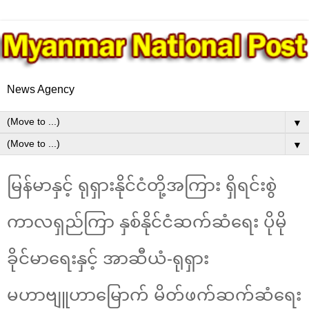
News Agency
▼
▼
မြန်မာနှင့် ရုရှားနိုင်ငံတို့အကြား ရှိရင်းစွဲ
ကာလရှည်ကြာ နှစ်နိုင်ငံဆက်ဆံရေး ပိုမို
ခိုင်မာရေးနှင့် အာဆီယံ-ရုရှား
မဟာဗျူဟာမြောက် မိတ်ဖက်ဆက်ဆံရေး