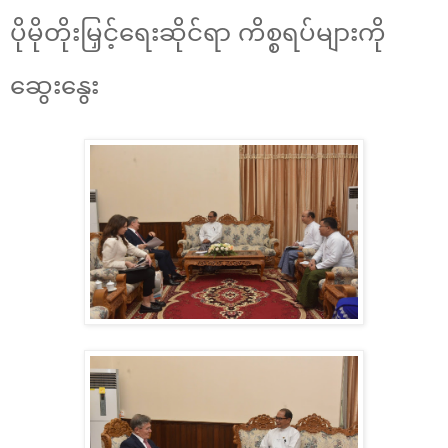
ပိုမိုတိုးမြှင့်ရေးဆိုင်ရာ ကိစ္စရပ်များကို
ဆွေးနွေး