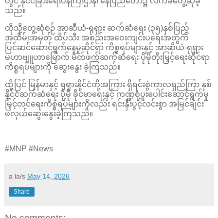
တွင် နိုင်ငံခြားရေးဝန်ကြီးဌာန၊ နေပြည်တော်၌ လက်ခံတွေ့ဆုံခဲ့
သည်။
ထိုသို့တွေ့ဆုံစဉ် အာဆီယံ-ရုရှား ဆက်ဆံရေး (၃၅)နှစ်ပြည့်
အထိမ်းအမှတ် ထိပ်သီး အစည်းအဝေးကျင်းပရေးအတွက်
ပြင်ဆင်ဆောင်ရွက်နေမှုဆိုင်ရာ ကိစ္စရပ်များနှင့် အာဆီယံ-ရုရှား
မဟာဗျူဟာမြောက် မိတ်ဖက်ဆက်ဆံရေး ပိုမိုတိုးမြှင့်ရေးဆိုင်ရာ
ကိစ္စရပ်များကို ဆွေးနွေး ခဲ့ကြသည်။
ထို့ပြင် မြန်မာနှင့် ရုရှားနိုင်ငံတို့အကြား ရှိရင်းစွဲကာလရှည်ကြာ နှစ်
နိုင်ငံဆက်ဆံရေး ပိုမို ခိုင်မာရေးနှင့် ကဏ္ဍစုံပူးပေါင်းဆောင်ရွက်မှု
မြှင့်တင်ရေးကိစ္စရပ်များကိုလည်း ရင်းနှီးပွင့်လင်းစွာ အမြင်ချင်း
ဖလှယ်ဆွေးနွေးခဲ့ကြသည်။
#MNP #News
a la/s
May 14, 2026
Share
No comments: