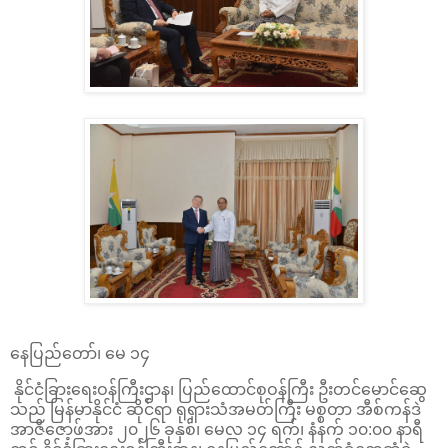
နေပြည်တော်၊ မေ ၁၄
နိုင်ငံခြားရေးဝန်ကြီးဌာန၊ ပြည်ထောင်စုဝန်ကြီး ဦးတင်မောင်ဆွေ
သည် မြန်မာနိုင်ငံ ဆိုင်ရာ ရုရှားသံအမတ်ကြီး မစ္စတာ အီစ်ကန်ဒဲ
အာဇီဇော့ဖ်အား ၂၀၂၆ ခုနှစ်၊ မေလ ၁၄ ရက်၊ နံနက် ၁၀:၀၀ နာရီ