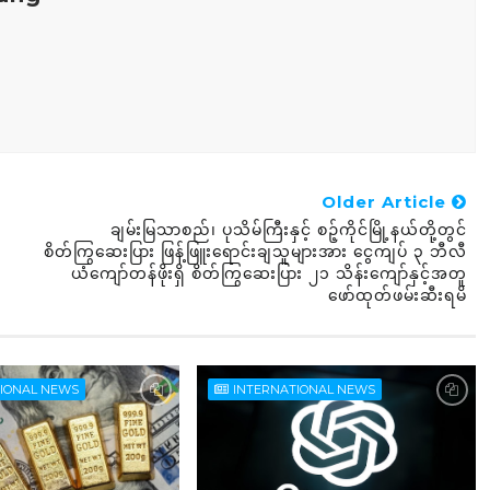
Older Article
ချမ်းမြသာစည်၊ ပုသိမ်ကြီးနှင့် စဉ့်ကိုင်မြို့နယ်တို့တွင်
စိတ်ကြွဆေးပြား ဖြန့်ဖြူးရောင်းချသူများအား ငွေကျပ် ၃ ဘီလီ
ယံကျော်တန်ဖိုးရှိ စိတ်ကြွဆေးပြား ၂၁ သိန်းကျော်နှင့်အတူ
ဖော်ထုတ်ဖမ်းဆီးရမိ
TIONAL NEWS
INTERNATIONAL NEWS