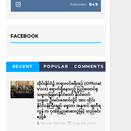
849
Followers
FACEBOOK
RECENT
POPULAR
COMMENTS
ထိုင်းနိုင်ငံ၌ တရားဝင်ခရီးစဉ် (Official
Visit) ရောက်ရှိနေသည့် ပြည်ထောင်စု
သမ္မတမြန်မာနိုင်ငံတော် နိုင်ငံတော်
သမ္မတ ဦးမင်းအောင်လှိုင် အား ထိုင်း
နိုင်ငံဝန်ကြီးချုပ် မစ္စတာ အနုထင် ချာဝီရ
ကွန် က ဂုဏ်ပြုညစာစားပွဲဖြင့် တည်ခင်း
ဧည့်ခံ
Ko Lay Naung
Aug 06, 2026