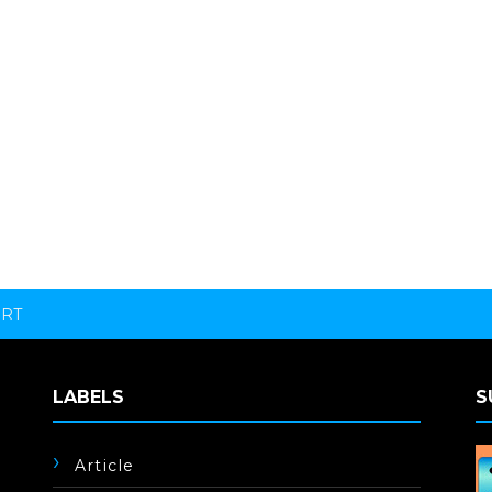
ORT
LABELS
S
Article