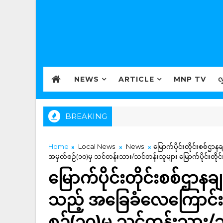
NEWS
ARTICLE
MNP TV
လ
BREAKING
Home
Local News
News
မြောက်ပိုင်းတိုင်းစစ်ဌ
အမှတ်စဉ်(၁၀)မှ သင်တန်းသား/သင်တန်းသူများ မြောက်ပိုင်းတိုင်း
မြောက်ပိုင်းတိုင်းစစ်ဌာနချ
သည့် အခြေခံလေကြောင်
စဉ်(၁၀)မှ သင်တန်းသား/သင