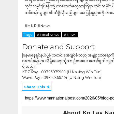
တိုင်းသမိုင်းပြခန်းသို့ လာရောက်လေ့လာကြရာ တိုင်းသမိုင်း
သင်တန်းသူများ၏ သိရှိလိုသည်များ မေးမြန်းမှုများကို တာ
#MNP #News
Tags
# Local News
# News
Donate and Support
မြန်မာနေရှင်နယ်ပို့စ် သတင်းအေဂျင်စီ သည် အမျိုးသားရေးက
သတင်းမှန်များ သိရှိစေရေးကိုသာ ဦးစားပေး ဆောင်ရွက်လျက်ရှိပါသည
ပါသည်။
KBZ Pay - 09793975969 (U Nauing Win Tun)
Wave Pay - 09692366274 (U Naing Win Tun)
Share This
About Ko Lay Na