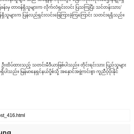
ပြခန်းမှ တာဝန်ရှိသူများက လိုက်လံရှင်းလင်း ပြသကြပြီး သင်တန်းသား/
ဝန်ရှိသူများက ပြန်လည်ရှင်းလင်းဖြေကြားခဲ့ကြကြောင်း သတင်းရရှိသည်။
ို ဦးထိပ်ထားသည့် သတင်းမီဒီယာဖြစ်ပါသည်။ တိုင်းရင်းသား ပြည်သူများ
်။ မြန်မာနေရှင်နယ်ပို့စ်သို့ အနှောင်အဖွဲ့ကင်းစွာ ကူညီပံ့ပိုးနိုင်
ung