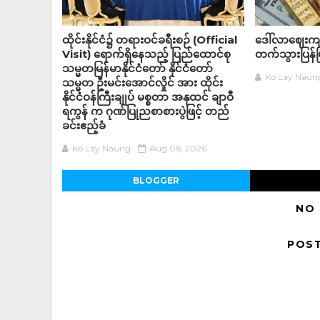
ထိုင်းနိုင်ငံ၌ တရားဝင်ခရီးစဉ် (Official
ဒေါ်လာဈေးကျသ
Visit) ရောက်ရှိနေသည့် ပြည်ထောင်စု
တက်သွားပြန်ပ
သမ္မတမြန်မာနိုင်ငံတော် နိုင်ငံတော်
Ko Lay Naun
သမ္မတ ဦးမင်းအောင်လှိုင် အား ထိုင်း
နိုင်ငံဝန်ကြီးချုပ် မစ္စတာ အနုထင် ချာဝီ
ရကွန် က ဂုဏ်ပြုညစာစားပွဲဖြင့် တည်
ခင်းဧည့်ခံ
Ko Lay Naung
Aug 06, 2026
BLOGGER
NO
POS