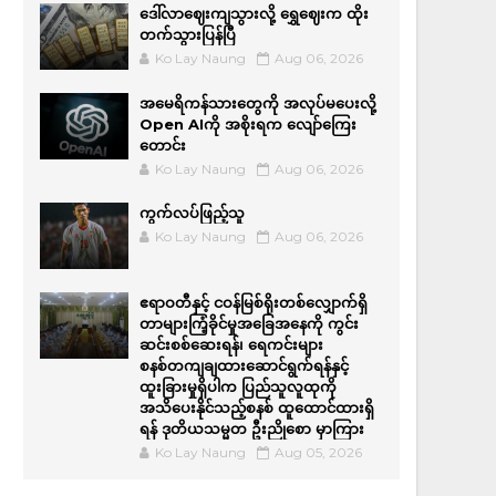
ဒေါ်လာဈေးကျသွားလို့ ရွှေဈေးက ထိုး
တက်သွားပြန်ပြီ
Ko Lay Naung
Aug 06, 2026
အမေရိကန်သားတွေကို အလုပ်မပေးလို့
Open AIကို အစိုးရက လျော်ကြေး
တောင်း
Ko Lay Naung
Aug 06, 2026
ကွက်လပ်ဖြည့်သူ
Ko Lay Naung
Aug 06, 2026
ဧရာဝတီနှင့် ငဝန်မြစ်ရိုးတစ်လျှောက်ရှိ
တာများကြံ့ခိုင်မှုအခြေအနေကို ကွင်း
ဆင်းစစ်ဆေးရန်၊ ရေကင်းများ
စနစ်တကျချထားဆောင်ရွက်ရန်နှင့်
ထူးခြားမှုရှိပါက ပြည်သူလူထုကို
အသိပေးနိုင်သည့်စနစ် ထူထောင်ထားရှိ
ရန် ဒုတိယသမ္မတ ဦးညိုစော မှာကြား
Ko Lay Naung
Aug 05, 2026