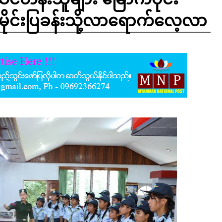
းသမိုင်းပြခန်းသို့လာရောက်လေ့လာ