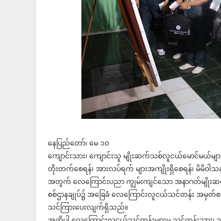
နေပြည်တော်၊ မေ ၁၀
ကျောင်းသား၊ ကျောင်းသူ မျိုးဆက်သစ်လူငယ်မောင်မယ်များ
တိုးတက်စေရန်၊ အားလပ်ရက် များအကျိုးရှိစေရန်၊ မိမိဝါသနာ
အတွက် လေကြောင်းပညာ ကျွမ်းကျင်သော အနာဂတ်မျိုးဆက်သစ
စစ်ဌာနချုပ်၌ အခြေခံ လေကြောင်းလူငယ်သင်တန်း အမှတ်စဉ်(၁
သင်ကြားပေးလျက်ရှိသည်။
အဆိုပါ လေကြောင်းလူငယ်သင်တန်းများမှ သင်တန်းသား၊ သင်တန်