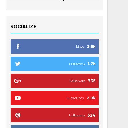
SOCIALIZE
3.5k
Likes
1.7k
Followers
735
Followers
2.8k
Subscribes
524
Followers