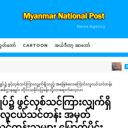
News Agency
ွှတ်တော်
CARTOON
အယ်ဒီတာ့ အာဘော်
LOCAL N
ာနချုပ်၌ ဖွင့်လှစ်သင်ကြားလျှက်ရှိသည့် အခြေခံလေကြောင်းလူငယ်သင်တန်း
စစ်ဌာနချုပ်၊ တိုင်းသမိုင်းပြခန်းသို့လာရောက်လေ့လာ
ုပ်၌ ဖွင့်လှစ်သင်ကြားလျှက်ရှိ
းလူငယ်သင်တန်း အမှတ်
်တန်းသူများ မြောက်ပိုင်း