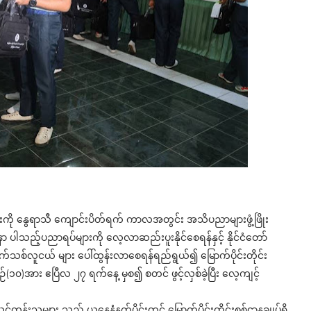
ကို နွေရာသီ ကျောင်းပိတ်ရက် ကာလအတွင်း အသိပညာများဖွံ့ဖြိုး
 ပါသည့်ပညာရပ်များကို လေ့လာဆည်းပူးနိုင်စေရန်နှင့် နိုင်ငံတော်
်လူငယ် များ ပေါ်ထွန်းလာစေရန်ရည်ရွယ်၍ မြောက်ပိုင်းတိုင်း
၀)အား ဧပြီလ ၂၇ ရက်နေ့ မှစ၍ စတင် ဖွင့်လှစ်ခဲ့ပြီး လေ့ကျင့်
းသူများ သည် ယနေ့နံနက်ပိုင်းတွင် မြောက်ပိုင်းတိုင်းစစ်ဌာနချုပ်ရှိ