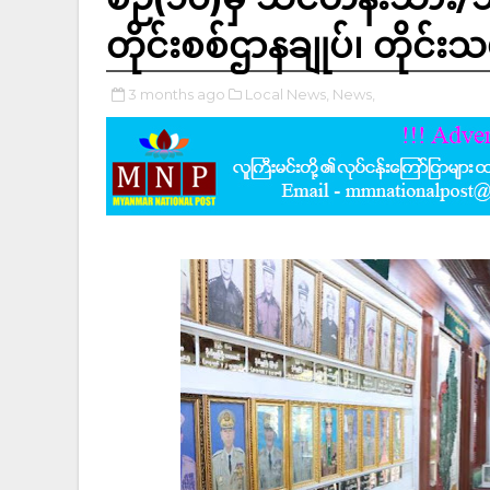
တိုင်းစစ်ဌာနချုပ်၊ တိုင်
3 months ago
Local News,
News,