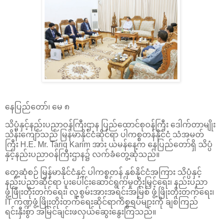
နေပြည်တော်၊ မေ ၈
သိပ္ပံနှင့်နည်းပညာဝန်ကြီးဌာန ပြည်ထောင်စုဝန်ကြီး ဒေါက်တာမျိုး
သိန်းကျော်သည် မြန်မာနိုင်ငံဆိုင်ရာ ပါကစ္စတန်နိုင်ငံ သံအမတ်
ကြီး H.E. Mr. Tariq Karim အား ယမန်နေ့က နေပြည်တော်ရှိ သိပ္ပံ
နှင့်နည်းပညာဝန်ကြီးဌာန၌ လက်ခံတွေ့ဆုံသည်။
တွေ့ဆုံစဉ် မြန်မာနိုင်ငံနှင့် ပါကစ္စတန် နှစ်နိုင်ငံအကြား သိပ္ပံနှင့်
နည်းပညာဆိုင်ရာ ပူးပေါင်းဆောင်ရွက်မှုတိုးမြှင့်ရေး၊ နည်းပညာ
ဖွံ့ဖြိုးတိုးတက်ရေး၊ လူ့စွမ်းအားအရင်းအမြစ် ဖွံ့ဖြိုးတိုးတက်ရေး၊
IT ကဏ္ဍဖွံ့ဖြိုးတိုးတက်ရေးဆိုင်ရာကိစ္စရပ်များကို ချစ်ကြည်
ရင်းနှီးစွာ အမြင်ချင်းဖလှယ်ဆွေးနွေးကြသည်။