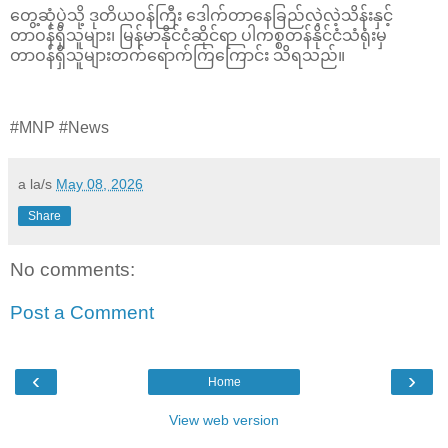
တွေ့ဆုံပွဲသို့ ဒုတိယဝန်ကြီး ဒေါက်တာနေခြည်လဲ့လဲ့သိန်းနှင့်
တာဝန်ရှိသူများ၊ မြန်မာနိုင်ငံဆိုင်ရာ ပါကစ္စတန်နိုင်ငံသံရုံးမှ
တာဝန်ရှိသူများတက်ရောက်ကြကြောင်း သိရသည်။
#MNP #News
a la/s
May 08, 2026
Share
No comments:
Post a Comment
‹
›
Home
View web version