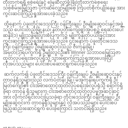
တိုးတက်ရရှိ စေရေးနှင့် မြေဆီလွှာဖွံ့ဖြိုးတိုးတက်စေရေး
သစ်စိမ်းမြေဩဇာ ပိုက်ဆံလျှော်မျိုးစေ့ ကြဲပတ်စိုက်ပျိုးနေမှု အား
ကွင်းဆင်းကြည့်ရှုအားပေးခဲ့သည်။
ထို့နောက် ပဲခူးတိုင်းဒေသကြီး ဝန်ကြီးချုပ် ဦးမျိုးဆွေဝင်းနှင့်အဖွဲ့
သည် ပေါင်းတည်မြို့နယ်၊ နတ်ပုတီးကျေးရွာအုပ်စု၌ ရေဆင်းပေါ်
ဆန်း(၁) မျိုးသန့်မျိုးပွားစံပြကွက်၌ မျိုးကွဲနှုတ်ပယ်ခြင်းအား
ကွင်းဆင်းကြည့်ရှုအားပေးခဲ့သည်။ ၎င်းနောက် ပဲခူးတိုင်းဒေသ
ကြီး ဝန်ကြီးချုပ် ဦးမျိုးဆွေဝင်းသည် ဇီးကုန်းမြို့၊
အမှတ်(၁)ရပ်ကွက်ရှိ ဦမျိုးလွင်ဦး၏ Winner သဘာဝမြေဩဇာ
ထုတ်လုပ်ရေးအလုပ်ရုံသို့ သွားရောက်ကြည့်ရှုအားပေးခဲ့ပြီး
လိုအပ်သည်များ ပေါင်းစပ်ဆောင်ရွက်ပေးခဲ့သည်။
ဆက်လက်၍ ပဲခူးတိုင်းဒေသကြီး ဝန်ကြီးချုပ် ဦးမျိုးဆွေဝင်းနှင့်
တာဝန်ရှိသူများသည် လက်ပံတန်း မြို့၊ မအူကုန်းရပ်ကွက်ရှိ ဦး
မြတ်ကျော်၏ ငါးအစာထောင့်ထုတ်လုပ်ရေးအလုပ်ရုံသို့ ရောက်ရှိ
ခဲ့ရာ တာဝန် ရှိသူများက ငါးအစာတောင့်ထုတ်လုပ်မှုအဆင့်ဆင့်
အား လိုက်လံရှင်းလင်းပြသခဲ့ရာ တိုင်းဒေသကြီး ဝန်ကြီးချုပ် ဦး
မျိုးဆွေဝင်းက တာဝန်ရှိသူများနှင့် လိုအပ်သည်များ ပေါင်းစပ်
ဖြည့်ဆည်းဆောင်ရွက် ပေးခဲ့ကြောင်း သတင်းရရှိသည်။