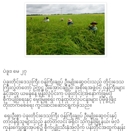
ပဲခူး၊ မေ ၂၇
ပဲခူးတိုင်းဒေသကြီး ဝန်ကြီးချုပ် ဦးမျိုးဆွေဝင်းသည် တိုင်းဒေသ
ကြီးလွှတ်တော် ဥက္ကဋ္ဌ ဦးအောင်ချိုဦး၊ အစိုးရအဖွဲ့ဝင် ဝန်ကြီးများ
နှင့်အတူ ယမန်နေ့ မွန်းလွဲပိုင်းက ပဲခူးတိုင်း(အနောက်ခြမ်း)
စိုက်ပျိုးရေးနှင့် မွေးမြူရေး ကုန်ထုတ်လုပ်ငန်းများ ပိုမိုဖွံ့ဖြိုး
တိုးတက်စေရေး ကွင်းဆင်းဆောင်ရွက်ခဲ့သည်။
ရှေးဦးစွာ ပဲခူးတိုင်းဒေသကြီး ဝန်ကြီးချုပ် ဦးမျိုးဆွေဝင်းနှင့်
တာဝန်ရှိသူများသည် နတ်တလင်း ခရိုင်၊ သဲကုန်းမြို့နယ်၊ ဖလံ
ကုန်းကျေးရွာအုပ်စု၌ စိုက်ပျိုးသီးနှံအလိုက် ပန်းတိုင်အထွက်နှုန်း