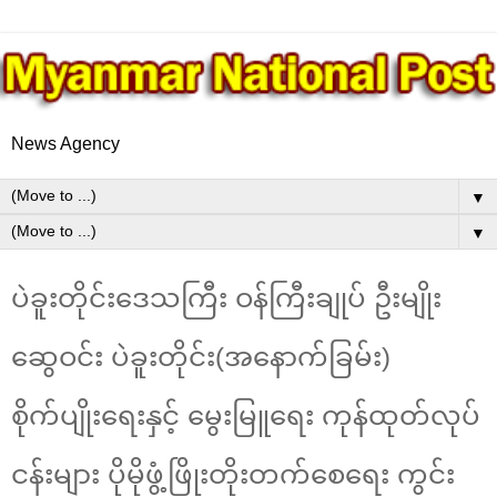
News Agency
▼
▼
ပဲခူးတိုင်းဒေသကြီး ဝန်ကြီးချုပ် ဦးမျိုး
ဆွေဝင်း ပဲခူးတိုင်း(အနောက်ခြမ်း)
စိုက်ပျိုးရေးနှင့် မွေးမြူရေး ကုန်ထုတ်လုပ်
ငန်းများ ပိုမိုဖွံ့ဖြိုးတိုးတက်စေရေး ကွင်း