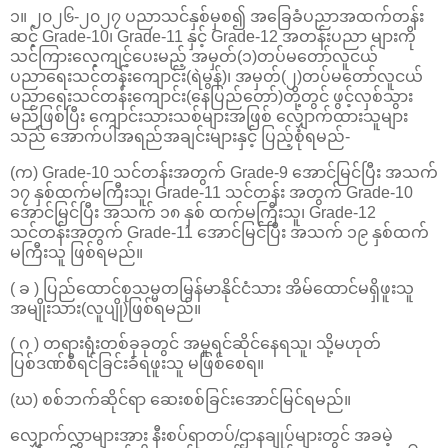
၁။ ၂၀၂၆-၂၀၂၇ ပညာသင်နှစ်မှစ၍ အခြေခံပညာအထက်တန်း
ဆင့် Grade-10၊ Grade-11 နှင့် Grade-12 အတန်းပညာ များကို
သင်ကြားလေ့ကျင့်ပေးမည့် အမှတ်(၁)တပ်မတော်လူငယ်
ပညာရေးသင်တန်းကျောင်း(ရဲမွန်)၊ အမှတ်(၂)တပ်မတော်လူငယ်
ပညာရေးသင်တန်းကျောင်း(နေပြည်တော်)တို့တွင် ဖွင့်လှစ်သွား
မည်ဖြစ်ပြီး ကျောင်းသားသစ်များအဖြစ် လျှောက်ထားသူများ
သည် အောက်ပါအရည်အချင်းများနှင့် ပြည့်စုံရမည်-
(က) Grade-10 သင်တန်းအတွက် Grade-9 အောင်မြင်ပြီး အသက်
၁၇ နှစ်ထက်မကြီးသူ၊ Grade-11 သင်တန်း အတွက် Grade-10
အောင်မြင်ပြီး အသက် ၁၈ နှစ် ထက်မကြီးသူ၊ Grade-12
သင်တန်းအတွက် Grade-11 အောင်မြင်ပြီး အသက် ၁၉ နှစ်ထက်
မကြီးသူ ဖြစ်ရမည်။
( ခ ) ပြည်ထောင်စုသမ္မတမြန်မာနိုင်ငံသား အိမ်ထောင်မရှိဖူးသူ
အမျိုးသား(လူပျို)ဖြစ်ရမည်။
( ဂ ) တရားရုံးတစ်ခုခုတွင် အမှုရင်ဆိုင်နေရသူ၊ သို့မဟုတ်
ပြစ်ဒဏ်စီရင်ခြင်းခံရဖူးသူ မဖြစ်စေရ။
(ဃ) စစ်ဘက်ဆိုင်ရာ ဆေးစစ်ခြင်းအောင်မြင်ရမည်။
လျှောက်လွှာများအား နီးစပ်ရာတပ်/ဌာနချုပ်များတွင် အခမဲ့