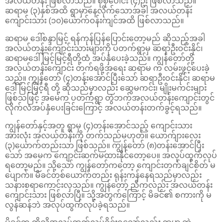
အလယ်တန်း ဖြစ်လာသည်။ စုစုပေါင်း (၄)ဦး ဖြစ်လာသည်။
ဆရာမ (၃)နှစ်အထိ ရွာမှာနေလိုက်သောအခါ အလယ်တန်း
ကျောင်းသား (၁၀)ယောက်ဝန်းကျင်အထိ ဖြစ်လာသည်။
ဆရာမ ဒေါ်စန္ဒာမြင့် ရန်ကုန်ပြန်ပြောင်းတော့မည် ဆိုသည့်အခါ
အလယ်တန်းကျောင်းသားများကို ပတက်ရွာမှ ဆရာဦးဝင်းနိုင်၊
ဆရာမဒေါ်မြင့်မြင့်ရီတို့ထံ အပ်နှံပေးခဲ့သည်။ ကျွန်တော်တို့
အလယ်တန်းကျောင်း တက်ရဖို့အရေး ဆရာမ က လမ်းဖွင့်ပေးခဲ့
သည်။ ကျွန်တော် (၄)တန်းအောင်ပြီးသော် ဆရာဦးဝင်းနိုင်၊ ဆရာမ
ဒေါ်မြင့်မြင့်ရီ တို့ ဆိုသည်မှာလည်း ဆွေမကင်း၊ မျိုးမကင်းများ
ဖြစ်သဖြင့် အမေက ပတက်ရွာ တွဲဘက်အလယ်တန်းကျောင်းတွင်
လိုက်လံအပ်နှံပေးခြင်းကြောင့် အလယ်တန်းတက်ခွင့်ရသည်။
ကျွန်တော်နှင့်အတူ ရွာမှ (၄)တန်းအောင်သည့် ကျောင်းသား
အားလုံး အလယ်တန်းကို တက်သည်မဟုတ်။ ယောက်ျားလေး
(၃)ယောက်တည်းသာ ဖြစ်သည်။ ကျွန်တော် (၈)တန်းအောင်ပြီး
သော် အမေက ကျောင်းဆက်မထားနိုင်တော့ပေ။ အလုပ်ထွက်လုပ်
ရတော့မည်။ သို့သော် ကျွန်တော်ကတော့ ကျောင်းတက်ချင်စိတ် မ
ပျောက်။ မိခင်တစ်ယောက်တည်း ရုန်းကန်နေရသည်မှာလည်း
သနားစရာကောင်းလှသည်။ ကျွန်တော့် ညီကလည်း အလယ်တန်း
ကျောင်းသား ဖြစ်လာပြီ။ သို့အတွက်ကြောင့် မိခင်၏ စကားကို မ
လွန်ဆန်ဘဲ အလုပ်ထွက်လုပ်ခဲ့ရသည်။