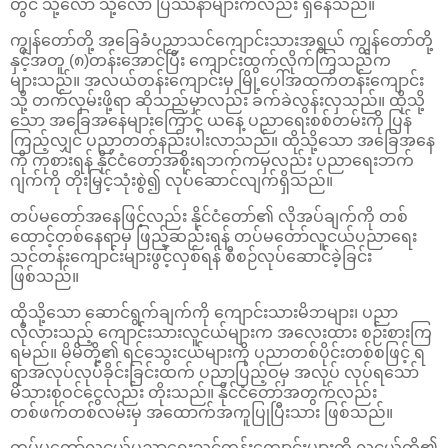
တွင် သို့လော သို့လော ပြဿနာများကလည်း ရှိနေသည်။
ကျွန်တော်တို့ အခြေခံပညာသင်ကျောင်းသားအရွယ် ကျွန်တော်တို့
နှင့်အတူ (၈)တန်းအောင်ပြီး ကျောင်းထွက်လိုက်ကြသည်က
များသည်။ အလယ်တန်းကျောင်းမှ မြို့ပေါ်အထက်တန်းကျောင်း
သို့ တက်လှမ်းဖို့ရာ ဆိုသည်မှာလည်း ခက်ခဲလွန်းလှသည်။ ထိုသို့
သော အခြေအနေများကြောင့် ယနေ့ ပညာရေးစစ်တမ်းကို ပြန်
ကြည့်လျှင် ပညာတတ်နည်းပါးလာသည်။ ထိုသို့သော အခြေအနေ
ကို ကုစားရန် နိုင်ငံတော်အစိုးရဘက်ကမှလည်း ပညာရေးဘက်
ဂျက်ကို တိုးမြှင့်သုံးစွဲ၍ လုပ်ဆောင်လျက်ရှိသည်။
တပ်မတော်အနေဖြင့်လည်း နိုင်ငံတော်၏ လိုအပ်ချက်ကို တစ်
ထောင့်တစ်နေရာမှ ဖြည့်ဆည်းရန် တပ်မတော်လူငယ်ပညာရေး
သင်တန်းကျောင်းများဖွင့်လှစ်ရန် စီစဉ်လုပ်ဆောင်ခဲ့ခြင်း
ဖြစ်သည်။
ထိုသို့သော ဆောင်ရွက်ချက်ကို ကျောင်းသားမိဘများ၊ ပညာ
လိုလားသည့် ကျောင်းသားလူငယ်များက အလေးထား စဉ်းစားကြ
ရမည်။ မိမိတို့၏ ရင်သွေးငယ်များကို ပညာတစ်ပိုင်းတစ်စဖြင့် ရ
ရာအလုပ်လုပ်ခိုင်းခြင်းထက် ပညာပြည့်ဝမှ အလုပ် လုပ်ရသော်
မိသားစုဝင်ငွေလည်း တိုးသည်။ နိုင်ငံတော်အတွက်လည်း
တစ်ဖက်တစ်လမ်းမှ အထောက်အကူပြုပြီးသား ဖြစ်သည်။
တပ်မတော်လူငယ်ပညာရေးသင်တန်းကျောင်းများကို လူငယ်တို့၏