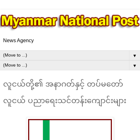
News Agency
▼
▼
လူငယ်တို့၏ အနာဂတ်နှင့် တပ်မတော်
လူငယ် ပညာရေးသင်တန်းကျောင်းများ