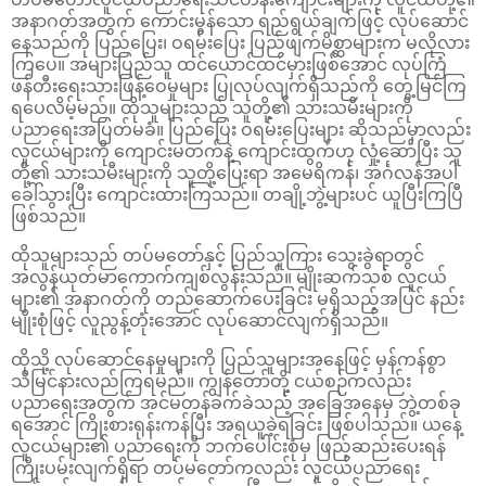
အနာဂတ်အတွက် ကောင်းမွန်သော ရည်ရွယ်ချက်ဖြင့် လုပ်ဆောင်
နေသည်ကို ပြည်ပြေး၊ ဝရမ်းပြေး ပြည်ဖျက်မိစ္ဆာများက မလိုလား
ကြပေ။ အများပြည်သူ ထင်ယောင်ထင်မှားဖြစ်အောင် လုပ်ကြံ
ဖန်တီးရေးသားဖြန့်ဝေမှုများ ပြုလုပ်လျက်ရှိသည်ကို တွေ့မြင်ကြ
ရပေလိမ့်မည်။ ထိုသူများသည် သူတို့၏ သားသမီးများကို
ပညာရေးအပြတ်မခံ။ ပြည်ပြေး ဝရမ်းပြေးများ ဆိုသည်မှာလည်း
လူငယ်များကို ကျောင်းမတက်နဲ့ ကျောင်းထွက်ဟု လှုံ့ဆော်ပြီး သူ
တို့၏ သားသမီးများကို သူတို့ပြေးရာ အမေရိကန်၊ အင်္ဂလန်အပါ
ခေါ်သွားပြီး ကျောင်းထားကြသည်။ တချို့ဘွဲ့များပင် ယူပြီးကြပြီ
ဖြစ်သည်။
ထိုသူများသည် တပ်မတော်နှင့် ပြည်သူကြား သွေးခွဲရာတွင်
အလွန်ယုတ်မာကောက်ကျစ်လွန်းသည်။ မျိုးဆက်သစ် လူငယ်
များ၏ အနာဂတ်ကို တည်ဆောက်ပေးခြင်း မရှိသည့်အပြင် နည်း
မျိုးစုံဖြင့် လူညွန့်တုံးအောင် လုပ်ဆောင်လျက်ရှိသည်။
ထိုသို့ လုပ်ဆောင်နေမှုများကို ပြည်သူများအနေဖြင့် မှန်ကန်စွာ
သိမြင်နားလည်ကြရမည်။ ကျွန်တော်တို့ ငယ်စဉ်ကလည်း
ပညာရေးအတွက် အင်မတန်ခက်ခဲသည့် အခြေအနေမှ ဘွဲ့တစ်ခု
ရအောင် ကြိုးစားရုန်းကန်ပြီး အရယူခဲ့ရခြင်း ဖြစ်ပါသည်။ ယနေ့
လူငယ်များ၏ ပညာရေးကို ဘက်ပေါင်းစုံမှ ဖြည့်ဆည်းပေးရန်
ကြိုးပမ်းလျက်ရှိရာ တပ်မတော်ကလည်း လူငယ်ပညာရေး