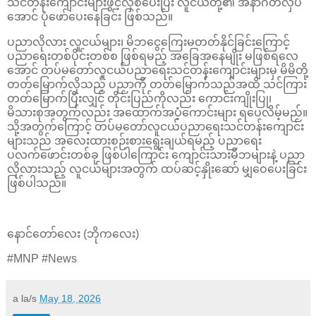
သင်တန်းကျောင်းများဖွင့်လှစ်ပေးပြီး လူငယ်တို့၏ အနာဂတ်လှပ
အောင် ပုံဖော်ပေးနေခြင်း ဖြစ်သည်။
ပညာလိုလား လူငယ်များ၊ မိဘငွေကြေးမတတ်နိုင်ခြင်းကြောင့်
ပညာရေးတစ်ပိုင်းတစ်စ ဖြစ်ရမည့် အခြေအနေမျိုး မဖြစ်ရလေ
အောင် တပ်မတော်လူငယ်ပညာရေးသင်တန်းကျောင်းများမှ မိမိတို့
တတ်မြောက်လိုသည့် ပညာကို တတ်မြောက်သည်အထိ သင်ကြား
တတ်မြောက်ပြီးလျှင် တိုင်းပြည်ကိုလည်း ကောင်းကျိုးပြု၊
မိသားစုအတွက်လည်း အထောက်အပံ့ကောင်းများ ရပေလိမ့်မည်။
သို့အတွက်ကြောင့် တပ်မတော်လူငယ်ပညာရေးသင်တန်းကျောင်း
များသည် အလေးထားစဉ်းစားရွေးချယ်ရမည့် ပညာရေး
ပလက်ဖောင်းတစ်ခု ဖြစ်ပါကြောင်း ကျောင်းသားမိဘများနဲ့ ပညာ
လိုလားသည့် လူငယ်များအတွက် ထပ်ဆင့်နှိုးဆော် မျှဝေပေးခြင်း
ဖြစ်ပါသည်။
နောင်တော်လေး (ဘိုကလေး)
#MNP #News
a la/s
May 18, 2026