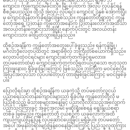
မိခင်က ထိုသို့အလုပ်ထွက်လုပ်ခိုင်းရသော်လည်း ရွာမှာ ဘဲ
ကျောင်း၊ ကျွဲကျောင်းမခိုင်းလို။ မြို့ပေါ်တက် အလုပ် လုပ်နိုင်ရန်
စီစဉ်ပေးသည်။ ထိုသို့ အလုပ် လုပ်ရင်း ကျောင်း(၂)နှစ် အောက်ပြီး
မှ ကျောင်းပြန်တက်ခဲ့ရခြင်းဖြစ်သည်။ ကျွန်တော်တို့ရွာတွင် ကျွန်
တော့်အရှေ့ (၃)တန်း၊ ကျွ်တော့်အနောက် (၃)တန်းလောက်အထိသာ
အလယ်တန်းကျောင်းသားရှိပြီး နောက်ပိုင်းတွင် အလယ်တန်း
ကျောင်းသား ခါးပြတ်သွားရပြန်သည်။
ထိုစဉ်အချိန်က ကျွန်တော်အတွေးပေါ်ခဲ့ဖူးသည်။ ရန်ကုန်မြို့၊
မင်္ဂလာဒုံလေတပ်ထဲတွင် အရာခံဗိုလ် ဘကြီးတစ်ယောက်ရှိသည်။
လေတပ်ထဲဝင်ရင်များ ကျောင်းဆက်တက်ခွင့်ရမလား။
တပ်မတော်ထဲမှာ ကျောင်းဆက်တက်လို့ရတယ်ဟူသော ဗဟုသုတ
ကြားဖူးနားဝ ရှိခဲ့ဖူးခြင်းကြောင့် ဖြစ်သည်။ ဘကြီးက မဝင်စေလို။
အပြင်အလုပ်သာ လုပ်ပါတော့ဟု တားမြစ်ခြင်းကြောင့် မဝင်ဖြစ်ခဲ့
ပါ။
ပြောလိုရင်းမှာ ထိုစဉ်အချိန်က ယခုကဲ့သို့ တပ်မတော်လူငယ်
ပညာရေးသင်တန်းကျောင်းများသာ ရှိခဲ့ပါမူ ကျွန်တော်တို့လို မ
ပြည့်စုံသည့် မိသားစုများအနေဖြင့် ပညာလိုလားသည့်အလျှောက်
ပညာသင်ကြားခွင့် အခွင့်အလမ်း မဆုံးရှုံးစေရန် ရွေးချယ်စရာ
တစ်ခု ဖြစ်မည်။ ကျွန်တော်တို့ ငယ်စဉ်က ယခုလောက်အထိ
ကျယ်ကျယ်ပြန့်ပြန့် လုပ်ဆောင်ပေးခြင်း မရှိခဲ့ပါ။ တပ်မတော်
အပေါ် အမုန်းတရားများဖြန့်ဝေနေခြင်းကြောင့် ပြည်သူလူထုကြား