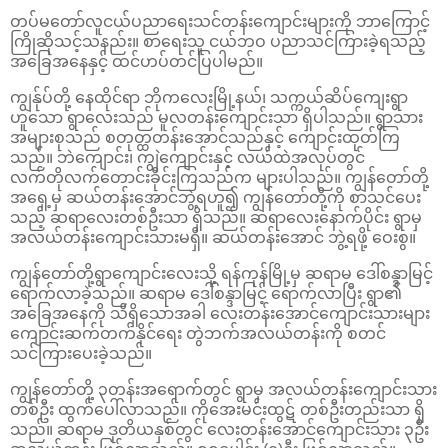
တပ်မတော်လူငယ်ပညာရေးသင်တန်းကျောင်းများကို ဘာကြောင့်
ကြိုဆိုသင့်သနည်း။ စာရေးသူ ငယ်ဘဝ ပညာသင်ကြားခဲ့ရသည့်
အခြေအနေနှင့် ထင်ဟပ်တင်ပြပါမည်။
ကျွန်ုပ်တို့ နေထိုင်ရာ ဘိုကလေးမြို့နယ်၊ သက္ကယ်ဆိပ်ကျေးရွာ
ဟူသော ရွာလေးသည် မူလတန်းကျောင်းသာ ရှိပါသည်။ ရွာသား
အများစုသည် စတုတ္ထတန်းအောင်သည်နှင့် ကျောင်းထုတ်ကြ
သည်။ ဘဲကျောင်း၊ ကျွဲကျောင်းနှင့် လယ်ထဲအလုပ်တွင်
လက်တိုလက်တောင်းခိုင်းကြသည်က များပါသည်။ ကျွန်တော်တို့
အရှေ့မှ ဆယ်တန်းအောင်ဘွဲ့ရဟူ၍ ကျွန်တော်တို့ကို စာသင်ပေး
သည့် ဆရာလေးတစ်ဦးသာ ရှိသည်။ ဆရာလေးနောက်ပိုင်း ရွာမှ
အလယ်တန်းကျောင်းသားမရှိ။ ဆယ်တန်းအောင် ဘွဲ့ရဖို့ ဝေးစွ။
ကျွန်တော်တို့ရွာကျောင်းလေးသို့ ရန်ကုန်မြို့မှ ဆရာမ ဒေါ်စန္ဒာမြင့်
ရောက်လာခဲ့သည်။ ဆရာမ ဒေါ်စန္ဒာမြင့် ရောက်လာပြီး ရွာ၏
အခြေအနေကို သိရှိသောအခါ လေးတန်းအောင်ကျောင်းသားများ
ကျောင်းဆက်တက်နိုင်ရေး တွဲဘက်အလယ်တန်းကို စတင်
သင်ကြားပေးခဲ့သည်။
ကျွန်တော်တို့ ၃တန်းအရောက်တွင် ရွာမှ အလယ်တန်းကျောင်းသား
တစ်ဦး ထွက်ပေါ်လာသည်။ ကိုအေးမင်းထွဋ် တစ်ဦးတည်းသာ ရှိ
သည်။ ဆရာမ ဒုတိယနှစ်တွင် လေးတန်းအောင်ကျောင်းသား ၃ဦး