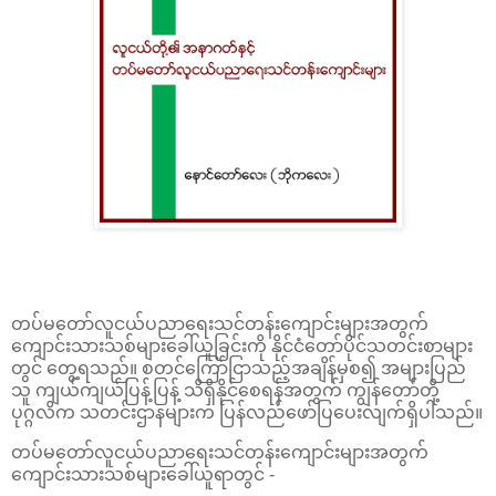
တပ်မတော်လူငယ်ပညာရေးသင်တန်းကျောင်းများအတွက်
ကျောင်းသားသစ်များခေါ်ယူခြင်းကို နိုင်ငံတော်ပိုင်သတင်းစာများ
တွင် တွေ့ရသည်။ စတင်ကြော်ငြာသည့်အချိန်မှစ၍ အများပြည်
သူ ကျယ်ကျယ်ပြန့်ပြန့် သိရှိနိုင်စေရန်အတွက် ကျွန်တော်တို့
ပုဂ္ဂလိက သတင်းဌာနများက ပြန်လည်ဖော်ပြပေးလျက်ရှိပါသည်။
တပ်မတော်လူငယ်ပညာရေးသင်တန်းကျောင်းများအတွက်
ကျောင်းသားသစ်များခေါ်ယူရာတွင် -