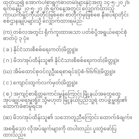
ထုတ်ယူ၍ အောက်ပါစာရွက်စာတမ်းများနှင့်အတူ ၁၄-၅-၂၀၂၆
ရက်နေ့မှ ၂၀-၅-၂၀၂၆ ရက်နေ့အတွင်း လျှောက်ထားသူ
ကာယကံရှင်ကိုယ်တိုင်ဖြစ်စေ၊ စာတိုက်မှဖြစ်စေ နီးစပ်ရာတိုင်း
စစ်ဌာနချုပ်များသို့ လျှောက်ထားရမည်-
(က) တစ်လအတွင်း ရိုက်ကူးထားသော ပတ်စ်ပို့အရွယ်ရောင်စုံ
ဓာတ်ပုံ ၃ ပုံ။
( ခ ) နိုင်ငံသားစိစစ်ရေးကတ်(မိတ္တူ)။
( ဂ ) မိဘ/အုပ်ထိန်းသူ၏ နိုင်ငံသားစိစစ်ရေးကတ်(မိတ္တူ)။
(ဃ) အိမ်ထောင်စုဝင်လူဦးရေစာရင်း(ပုံစံ-၆၆/၆)(မိတ္တူ)။
( င ) ကျောင်းထွက်လက်မှတ်(မိတ္တူ)။
( စ ) အကျင့်စာရိတ္တကောင်းမွန်ကြောင်း မြို့နယ်အထွေထွေ
အုပ်ချုပ်ရေးမှူးရုံး၊ သို့မဟုတ် မြို့နယ်ပြည်သူ့ရဲ တပ်ဖွဲ့မှူးရုံး၏
ထောက်ခံစာမူရင်း။
(ဆ) မိဘ/အုပ်ထိန်းသူ၏ သဘောတူညီကြောင်း ထောက်ခံချက်။
အစရှိသော လိုအပ်ချက်များကို တပါးတည်း ပူးတွဲဖော်ပြ
ထားသည်။