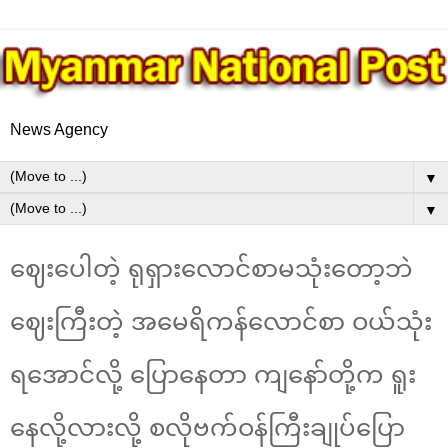
News Agency
▼
▼
ဈေးပေါတဲ့ ရုရှားလောင်စာမသုံးတော့ဘဲ
ဈေးကြီးတဲ့ အမေရိကန်လောင်စာ ဝယ်သုံး
ရအောင်လို့ ပြောနေတာ ကျနော်တို့က ရူး
နေလို့လားလို့ စလိုဗက်ဝန်ကြီးချုပ်ပြော