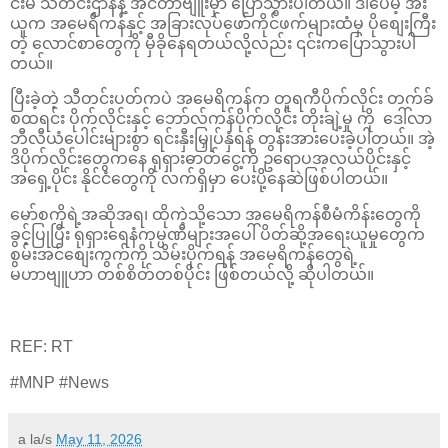
င်းမ် သတင်းဌာနနဲ့ အင်တာဗျူးမှာ ပြောသွားပါတယ်။ ဒါပေမဲ့ အီး
ယူက အမေရိကန်နှင့် အခြားလုပ်ဖော်ကိုင်ဖက်များထံမှ ပိုစျေးကြီး
တဲ့ လောင်စာတွေကို မှီခိုနေရတယ်လို့လည်း ၎င်းကပြောသွားပါ
တယ်။
ပြီးခဲ့တဲ့ သီတင်းပတ်ကပဲ အမေရိကန်က တူရကီပိုက်လိုင်း တက်ခ်
စထရင်း ပိုက်လိုင်းနှင့် ဘော်လ်ကန်ပိုက်လိုင်း တိုးချဲ့မှု ကို ဒေါ်လာ
ဘီလီယံပေါင်းများစွာ ရင်းနှီးမြှုပ်နှံရန် တွန်းအားပေးခဲ့ပါတယ်။ အဲ့
ဒိပိုက်လိုင်းတွေကနေ ရုရှားဓာတ်ငွေ့ကို ဥရောပအလယ်ပိုင်းနှင့်
အရှေ့ပိုင်း နိုင်ငံတွေကို လက်ရှိမှာ ပေးပို့နေဆဲဖြစ်ပါတယ်။
မော်စကိုရဲ့အဆိုအရ၊ ထိုကဲ့သို့သော အမေရိကန်စီမံကိန်းတွေကို
ခွင့်ပြုပြီး ရုရှားရေနံကုမ္ပဏီများအပေါ် ပိတ်ဆို့အရေးယူမှုတွေက
စွမ်းအင်စျေးကွက်ကို သိမ်းပိုက်ရန် အမေရိကန်တွေရဲ့
မဟာဗျူဟာ တစ်စိတ်တစ်ပိုင်း ဖြစ်တယ်လို့ ဆိုပါတယ်။
REF: RT
#MNP #News
a la/s
May 11, 2026