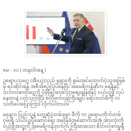
မေ - ၁၁ ( တနင်္လာနေ့ )
ဥရောပသမဂ္ဂ (အီးယူ)သည် ရုရှားကို စွမ်းအင်ထောက်ပံ့သူအဖြစ်
မှ ရပ်ဆိုင်းရန် အစီအစဉ်လုပ်နေပြီး အမေရိကန်ဆီက ရေနံနှင့်
သဘာဝဓာတ်ငွေ့ကို ပိုမိုမြင့်မားသောစျေးနှုန်းဖြင့် ဝယ်ယူဖို့ လုပ်
နေတာနဲ့ ပတ်သက်ပြီး စလိုဗက်ဝန်ကြီးချုပ် ရောဘတ်ဖီကို က
သတိပေးပြောကြား လိုက်ပါတယ်။
မနေ့က ပြည်သူနဲ့ တွေ့ဆုံပွဲတစ်ခုမှာ ဖီကို က ဥရောပတိုက်တစ်
ဝှမ်းရှိ သယ်ယူပို့ဆောင်ရေး အခြေခံအဆောက်အအုံ အားလုံးကို
ဝယ်ဖို့အတွက် အမေရိကန်ဘက်က ကြီးမားသော စိတ်ဝင်စားမှုရှိ