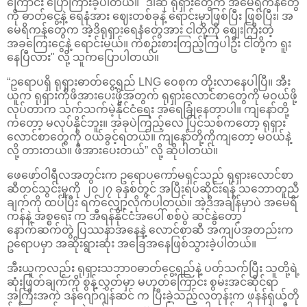
ကြောင်း ပြောကြားခဲ့ပါတယ်။ "ဒါဆို ရုရှားတွေက အမေရိကန်တွေ
ကို ဓာတ်ငွေ့နဲ့ ရေနံအား ဈေးတစ်ခုနဲ့ ရောင်းမှာဖြစ်ပြီး ဖြစ်ပြီး၊ အ
မေရိကန်တွေက အဲ့ဒိရုရှားရေနံတွေအား ငါတို့ကို စျေးကြီးတဲ့
အခကြေးငွေနဲ့ ရောင်းမယ်။ ကဲစဉ်းစားကြည့်ကြပါဦး ငါတို့က ရူး
နေပြီလား" လို့ သူကပြောပါတယ်။
“ဥရောပရှိ ရုရှားဓာတ်ငွေ့ရည် LNG ဝေစုက တိုးလာနေပါပြီ။ အီး
ယူက ရုရှားကိုဖိအားပေးဖို့အတွက် ရုရှားလောင်စာတွေကို မဝယ်ဖို့
လုပ်တာက သက်သက်မဲ့နိုင်ငံရေး အရေခြုံနေတာပါ။ ကျနော်တို့
ကတော့ မလုပ်နိုင်ဘူး။ အခုပဲကြည့်လေ ပြင်သစ်ကတော့ ရုရှား
လောင်စာတွေကို ဝယ်ခွင့်ရတယ်။ ကျနော်တို့ကိုကျတော့ မဝယ်နဲ့
လို့ တားတယ်။ ဖိအားပေးတယ်” လို့ ဆိုပါတယ်။
ဖေဖော်ဝါရီလအတွင်းက ဥရောပကော်မရှင်သည် ရုရှားလောင်စာ
ဆီတင်သွင်းမှုကို ၂၀၂၇ ခုနှစ်တွင် အပြီးရပ်ဆိုင်းရန် သဘောတူညီ
ချက်ကို ထပ်ပြီး ရက်လျှော့လိုက်ပါတယ်။ အဲ့ဒိအချိန်မှာပဲ အမေရိ
ကန်နဲ့ အစ္စရေး က အီရန်နိုင်ငံအပေါ် စစ်ပွဲ ဆင်နွဲတော့
နောက်ဆက်တွဲ ပြဿနာအနေနဲ့ လောင်စာဆီ အကျပ်အတည်းက
ဥရောပမှာ အဆိုးရွားဆုံး အခြေအနေဖြစ်သွားခဲ့ပါတယ်။
အီးယူကလည်း ရုရှားသဘာ၀ဓာတ်ငွေ့ရည်နဲ့ ပတ်သက်ပြီး သူတို့ရဲ့
ဆုံးဖြတ်ချက်ကို စွန့်လွှတ်မှာ မဟုတ်ကြောင်း စွမ်းအင်ဆိုင်ရာ
အကြီးအကဲ ဒန်ဂျော်ဂျန်ဆင် က ပြီးခဲ့သည့်လတုန်းက ဖနန်ရှယ်တို